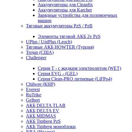
Аккумуляторы для Cleanfix
Аккумуляторы для Karcher
Зарядные устройства для поломоечных
машин
Тяговые аккумуляторы PzS / PzB
Элементы тяговой АКБ 2v PzS
UPlus / UniPlus (Leoch)
Тяговые АКБ HOWTER (Турция)
Trojan (США)
Challenger
Серия T - с жидким электролитом (WET)
Серия EVG - (GEL)
Серия Clean-PRO литиевые (LiFPo4)
Chilwee (КНР)
Everest
RuTrike
Gelbert
АКБ DELTA TLAB
АКБ DELTA EV
АКБ MIDMAS
АКБ Timberg PzS
АКБ Timberg моноблоки
NBA (Италия)