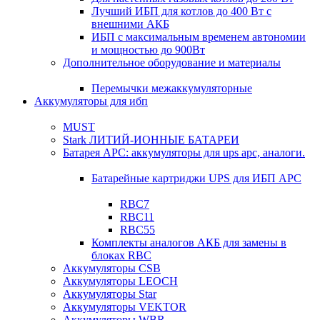
Лучший ИБП для котлов до 400 Вт с
внешними АКБ
ИБП с максимальным временем автономии
и мощностью до 900Вт
Дополнительное оборудование и материалы
Перемычки межаккумуляторные
Аккумуляторы для ибп
MUST
Stark ЛИТИЙ-ИОННЫЕ БАТАРЕИ
Батарея APC: аккумуляторы для ups apc, аналоги.
Батарейные картриджи UPS для ИБП APC
RBC7
RBC11
RBC55
Комплекты аналогов АКБ для замены в
блоках RBC
Аккумуляторы CSB
Аккумуляторы LEOCH
Аккумуляторы Star
Аккумуляторы VEKTOR
Аккумуляторы WBR