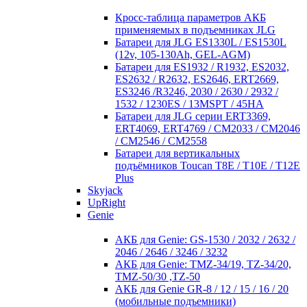
Кросc-таблица параметров АКБ
применяемых в подъемниках JLG
Батареи для JLG ES1330L / ES1530L
(12v, 105-130Ah, GEL-AGM)
Батареи для ES1932 / R1932, ES2032,
ES2632 / R2632, ES2646, ERT2669,
ES3246 /R3246, 2030 / 2630 / 2932 /
1532 / 1230ES / 13MSPT / 45HA
Батареи для JLG серии ERT3369,
ERT4069, ERT4769 / CM2033 / CM2046
/ CM2546 / CM2558
Батареи для вертикальных
подъёмников Toucan T8E / T10E / T12E
Plus
Skyjack
UpRight
Genie
АКБ для Genie: GS-1530 / 2032 / 2632 /
2046 / 2646 / 3246 / 3232
АКБ для Genie: TMZ-34/19, TZ-34/20,
TMZ-50/30 ,TZ-50
АКБ для Genie GR-8 / 12 / 15 / 16 / 20
(мобильные подъемники)