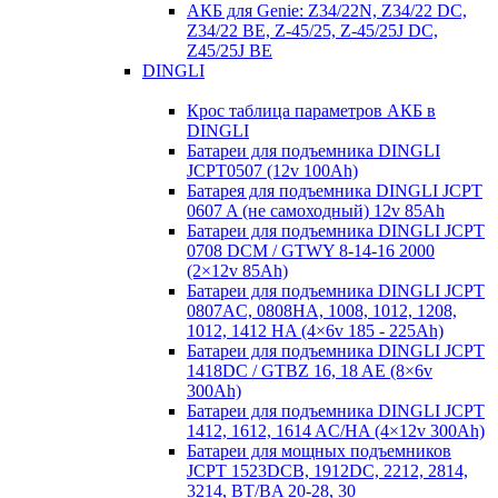
АКБ для Genie: Z34/22N, Z34/22 DC,
Z34/22 BE, Z-45/25, Z-45/25J DC,
Z45/25J BE
DINGLI
Крос таблица параметров АКБ в
DINGLI
Батареи для подъемника DINGLI
JCPT0507 (12v 100Ah)
Батарея для подъемника DINGLI JCPT
0607 A (не самоходный) 12v 85Ah
Батареи для подъемника DINGLI JCPT
0708 DCM / GTWY 8-14-16 2000
(2×12v 85Ah)
Батареи для подъемника DINGLI JCPT
0807AC, 0808HA, 1008, 1012, 1208,
1012, 1412 HA (4×6v 185 - 225Ah)
Батареи для подъемника DINGLI JCPT
1418DC / GTBZ 16, 18 AE (8×6v
300Ah)
Батареи для подъемника DINGLI JCPT
1412, 1612, 1614 AC/HA (4×12v 300Ah)
Батареи для мощных подъемников
JCPT 1523DCB, 1912DC, 2212, 2814,
3214, BT/BA 20-28, 30