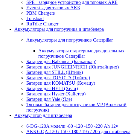
SPE - зарядное устройство для тяговых АКБ
Everest - для тяговых АКБ
PBM Chargers
Tonsload
RuTrike Charger
Аккумуляторы для погрузчика и штабелера
Аккумуляторы для погрузчиков Caterpillar
Аккумуляторы стартерные для дизельных
погрузчиков Caterpillar
Батареи для Balkancar (Балканкар)
Батареи для JUNGHEINRICH (Юнгхайнрих)
Батареи для STILL (Штиль)
Батареи для TOYOTA (Тойота)
Батареи для KOMATSU (Комацу)
Батареи для HELI (Хели)
Батареи для Hyster (Хайстер)
Батареи для Yale (Яле)
Тяговые батареи для погрузчиков VP (Волжский
погрузчик)
Аккумулятор для штабелера
6-DG-120A модели -80 -120 -150 -220 Ah 12v
АКБ 6-QA-120 / 150 / 180 / 195 / 205 для штабелера