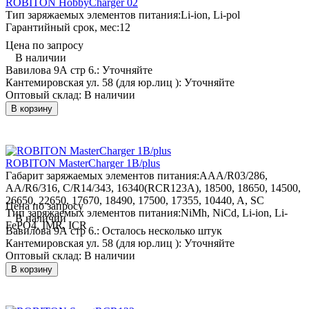
ROBITON HobbyCharger 02
Тип заряжаемых элементов питания:
Li-ion, Li-pol
Гарантийный срок, мес:
12
Цена по запросу
В наличии
Вавилова 9А стр 6.:
Уточняйте
Кантемировская ул. 58 (для юр.лиц ):
Уточняйте
Оптовый склад:
В наличии
В корзину
ROBITON MasterCharger 1B/plus
Габарит заряжаемых элементов питания:
AAA/R03/286,
AA/R6/316, C/R14/343, 16340(RCR123A), 18500, 18650, 14500,
26650, 22650, 17670, 18490, 17500, 17355, 10440, A, SC
Цена по запросу
Тип заряжаемых элементов питания:
NiMh, NiCd, Li-ion, Li-
В наличии
FePO4, IMR, ICR
Вавилова 9А стр 6.:
Осталось несколько штук
Кантемировская ул. 58 (для юр.лиц ):
Уточняйте
Оптовый склад:
В наличии
В корзину