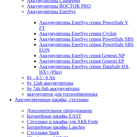
Аккумуляторы Challenger
Аккумуляторы ВОСТОК PRO
Аккумуляторы EnerSys
Аккумуляторы EnerSys серии PowerSafe V
FT
Аккумуляторы EnerSys серии Cyclon
Аккумуляторы EnerSys серии PowerSafe SBS
Аккумуляторы EnerSys серии PowerSafe SBS
EON
Аккумуляторы EnerSys серия Genesis NP
Аккумуляторы EnerSys серия Genesis EP
Аккумуляторы EnerSys серии DataSafe HX,
HX+ (Plus)
6v - 4.5 / 6 Ah
6v 12ah аккумуляторы
6v 7ah-9ah аккумуляторы
аккумулятор для теплообменника
Аккумуляторные шкафы, стеллажи
Дополнительное оборудование
Батарейные шкафы EAST
Стеллажи и шкафы для АКБ Forte
Батарейные шкафы Lanches
Стеллажи Stark