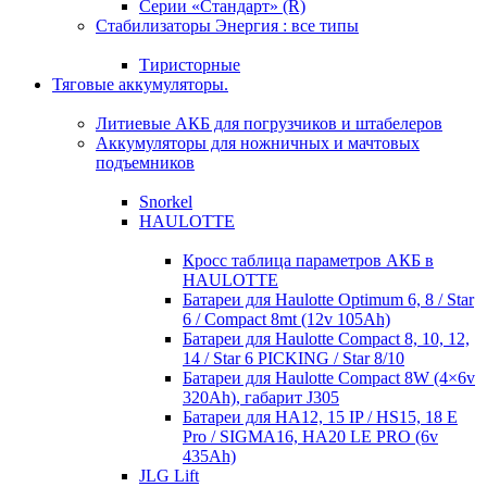
Серии «Стандарт» (R)
Стабилизаторы Энергия : все типы
Тиристорные
Тяговые аккумуляторы.
Литиевые АКБ для погрузчиков и штабелеров
Аккумуляторы для ножничных и мачтовых
подъемников
Snorkel
HAULOTTE
Кросc таблица параметров АКБ в
HAULOTTE
Батареи для Haulotte Optimum 6, 8 / Star
6 / Compact 8mt (12v 105Ah)
Батареи для Haulotte Compact 8, 10, 12,
14 / Star 6 PICKING / Star 8/10
Батареи для Haulotte Compact 8W (4×6v
320Ah), габарит J305
Батареи для HA12, 15 IP / HS15, 18 E
Pro / SIGMA16, HA20 LE PRO (6v
435Ah)
JLG Lift