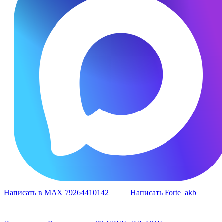
Написать в MAX 79264410142
Написать Forte_akb