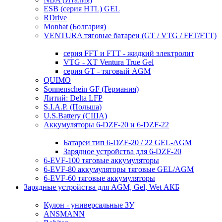
ESB (серия HTL) GEL
RDrive
Monbat (Болгария)
VENTURA тяговые батареи (GT / VTG / FFT/FTT)
серия FFT и FTT - жидкий электролит
VTG - XT Ventura True Gel
серия GT - тяговый AGM
QUIMO
Sonnenschein GF (Германия)
Литий: Delta LFP
S.I.A.P. (Польша)
U.S.Battery (США)
Аккумуляторы 6-DZF-20 и 6-DZF-22
Батареи тип 6-DZF-20 / 22 GEL-AGM
Зарядное устройства для 6-DZF-20
6-EVF-100 тяговые аккумуляторы
6-EVF-80 аккумуляторы тяговые GEL/AGM
6-EVF-60 тяговые аккумуляторы
Зарядные устройства для AGM, Gel, Wet АКБ
Кулон - универсальные ЗУ
ANSMANN