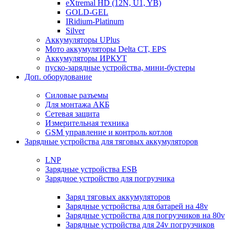
eXtremal HD (12N, U1, YB)
GOLD-GEL
IRidium-Platinum
Silver
Аккумуляторы UPlus
Мото аккумуляторы Delta CT, EPS
Аккумуляторы ИРКУТ
пуско-зарядные устройства, мини-бустеры
Доп. оборудование
Силовые разъемы
Для монтажа АКБ
Сетевая защита
Измерительная техника
GSM управление и контроль котлов
Зарядные устройства для тяговых аккумуляторов
LNP
Зарядные устройства ESB
Зарядное устройство для погрузчика
Заряд тяговых аккумуляторов
Зарядные устройства для батарей на 48v
Зарядные устройства для погрузчиков на 80v
Зарядные устройства для 24v погрузчиков