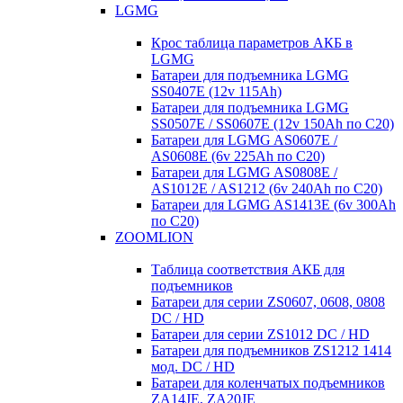
LGMG
Крос таблица параметров АКБ в
LGMG
Батареи для подъемника LGMG
SS0407E (12v 115Ah)
Батареи для подъемника LGMG
SS0507E / SS0607E (12v 150Ah по С20)
Батареи для LGMG AS0607E /
AS0608E (6v 225Ah по С20)
Батареи для LGMG AS0808E /
AS1012E / AS1212 (6v 240Ah по С20)
Батареи для LGMG AS1413E (6v 300Ah
по С20)
ZOOMLION
Таблица соответствия АКБ для
подъемников
Батареи для серии ZS0607, 0608, 0808
DC / HD
Батареи для серии ZS1012 DC / HD
Батареи для подъемников ZS1212 1414
мод. DC / HD
Батареи для коленчатых подъемников
ZA14JE, ZA20JE