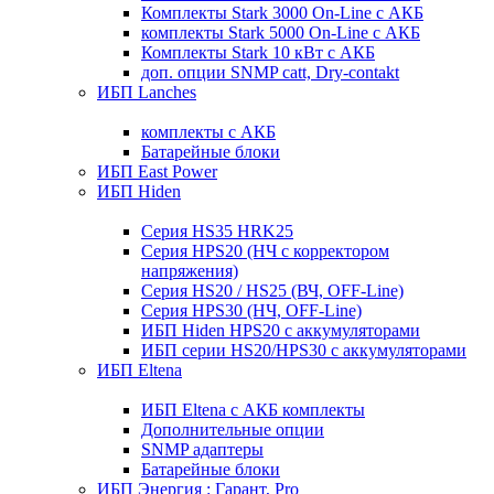
Комплекты Stark 3000 On-Line с АКБ
комплекты Stark 5000 On-Line с АКБ
Комплекты Stark 10 кВт с АКБ
доп. опции SNMP catt, Dry-contakt
ИБП Lanches
комплекты с АКБ
Батарейные блоки
ИБП East Power
ИБП Hiden
Серия HS35 HRK25
Серия HPS20 (НЧ с корректором
напряжения)
Серия HS20 / HS25 (ВЧ, OFF-Line)
Серия HPS30 (НЧ, OFF-Line)
ИБП Hiden HPS20 с аккумуляторами
ИБП серии HS20/HPS30 с аккумуляторами
ИБП Eltena
ИБП Eltena с АКБ комплекты
Дополнительные опции
SNMP адаптеры
Батарейные блоки
ИБП Энергия : Гарант, Pro