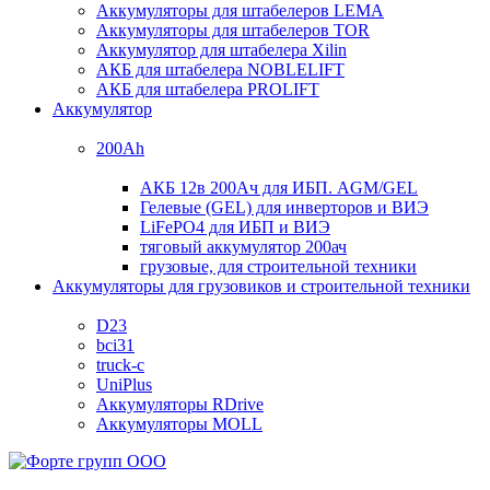
Аккумуляторы для штабелеров LEMA
Аккумуляторы для штабелеров TOR
Аккумулятор для штабелера Xilin
АКБ для штабелера NOBLELIFT
АКБ для штабелера PROLIFT
Аккумулятор
200Ah
АКБ 12в 200Ач для ИБП. AGM/GEL
Гелевые (GEL) для инверторов и ВИЭ
LiFePO4 для ИБП и ВИЭ
тяговый аккумулятор 200ач
грузовые, для строительной техники
Аккумуляторы для грузовиков и строительной техники
D23
bci31
truck-c
UniPlus
Аккумуляторы RDrive
Аккумуляторы MOLL