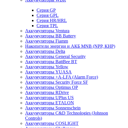
Cерия GP
Серия GPL
Серия HR/HRL
Серия TPL
Аккумуляторы Ventura
Аккумуляторы BB Battery
Аккумуляторы Fiamm
Накопители энергии и АКБ MNB (NPP, КНР)
Аккумуляторы Delta
Аккумуляторы General Security
Аккумуляторы BattBee BT
Аккумуляторы Yellow
Аккумуляторы YUASA
Аккумуляторы +A-LFA (Alarm Force)
Аккумуляторы Security Force SF
Аккумуляторы Optimus OP
Аккумуляторы RDrive
Аккумуляторы UPlus US
Аккумуляторы ETALON
Аккумуляторы Sonnenschein
Аккумуляторы С&D Technologies (Johnson
Controls)
Аккумуляторы COSLIGHT