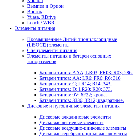
Robiton
Вымпел и Орион
Восток
Yuasa, RDrive
Leoch / WBR
Элементы питания
Промышленные Литий-тионилхлоридные
(LiSOCl2) элементы
Спецэлементы питания
Элементы питания и батареи основных
типоразмеров
Батареи типов: AAA; LR03; FR03; R03; 286.
Батареи типов: AA; LR6; FR6; R6; 316
Батареи типов: C; LR14; R14; 343.
Батареи типов: D; LR20; R20; 373.
Батареи типов: 9V; 6F22; крона.
Батареи типов: 3336; 3R12; квадратные.
Дисковые и пуговичные элементы питания
Дисковые алкалиновые элементы
Дисковые литиевые элементы
Дисковые воздушно-цинковые элементы
Дисковые серебряно-цинковые элементы