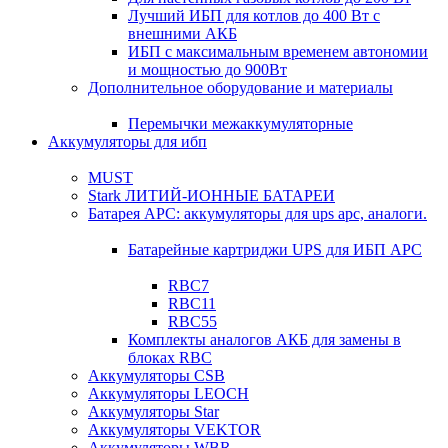
Лучший ИБП для котлов до 400 Вт с
внешними АКБ
ИБП с максимальным временем автономии
и мощностью до 900Вт
Дополнительное оборудование и материалы
Перемычки межаккумуляторные
Аккумуляторы для ибп
MUST
Stark ЛИТИЙ-ИОННЫЕ БАТАРЕИ
Батарея APC: аккумуляторы для ups apc, аналоги.
Батарейные картриджи UPS для ИБП APC
RBC7
RBC11
RBC55
Комплекты аналогов АКБ для замены в
блоках RBC
Аккумуляторы CSB
Аккумуляторы LEOCH
Аккумуляторы Star
Аккумуляторы VEKTOR
Аккумуляторы WBR