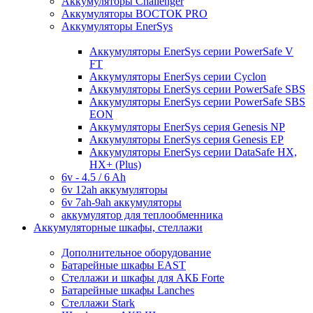
Аккумуляторы Challenger
Аккумуляторы ВОСТОК PRO
Аккумуляторы EnerSys
Аккумуляторы EnerSys серии PowerSafe V
FT
Аккумуляторы EnerSys серии Cyclon
Аккумуляторы EnerSys серии PowerSafe SBS
Аккумуляторы EnerSys серии PowerSafe SBS
EON
Аккумуляторы EnerSys серия Genesis NP
Аккумуляторы EnerSys серия Genesis EP
Аккумуляторы EnerSys серии DataSafe HX,
HX+ (Plus)
6v - 4.5 / 6 Ah
6v 12ah аккумуляторы
6v 7ah-9ah аккумуляторы
аккумулятор для теплообменника
Аккумуляторные шкафы, стеллажи
Дополнительное оборудование
Батарейные шкафы EAST
Стеллажи и шкафы для АКБ Forte
Батарейные шкафы Lanches
Стеллажи Stark