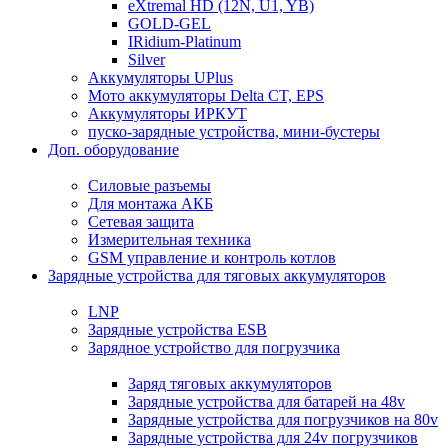
eXtremal HD (12N, U1, YB)
GOLD-GEL
IRidium-Platinum
Silver
Аккумуляторы UPlus
Мото аккумуляторы Delta CT, EPS
Аккумуляторы ИРКУТ
пуско-зарядные устройства, мини-бустеры
Доп. оборудование
Силовые разъемы
Для монтажа АКБ
Сетевая защита
Измерительная техника
GSM управление и контроль котлов
Зарядные устройства для тяговых аккумуляторов
LNP
Зарядные устройства ESB
Зарядное устройство для погрузчика
Заряд тяговых аккумуляторов
Зарядные устройства для батарей на 48v
Зарядные устройства для погрузчиков на 80v
Зарядные устройства для 24v погрузчиков