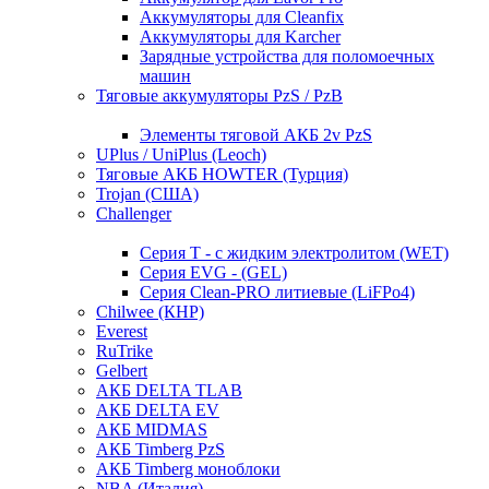
Аккумуляторы для Cleanfix
Аккумуляторы для Karcher
Зарядные устройства для поломоечных
машин
Тяговые аккумуляторы PzS / PzB
Элементы тяговой АКБ 2v PzS
UPlus / UniPlus (Leoch)
Тяговые АКБ HOWTER (Турция)
Trojan (США)
Challenger
Серия T - с жидким электролитом (WET)
Серия EVG - (GEL)
Серия Clean-PRO литиевые (LiFPo4)
Chilwee (КНР)
Everest
RuTrike
Gelbert
АКБ DELTA TLAB
АКБ DELTA EV
АКБ MIDMAS
АКБ Timberg PzS
АКБ Timberg моноблоки
NBA (Италия)