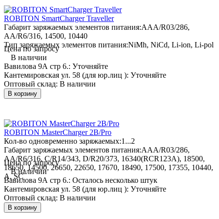
ROBITON SmartCharger Traveller
Габарит заряжаемых элементов питания:
AAA/R03/286,
AA/R6/316, 14500, 10440
Тип заряжаемых элементов питания:
NiMh, NiCd, Li-ion, Li-pol
Цена по запросу
В наличии
Вавилова 9А стр 6.:
Уточняйте
Кантемировская ул. 58 (для юр.лиц ):
Уточняйте
Оптовый склад:
В наличии
В корзину
ROBITON MasterCharger 2B/Pro
Кол-во одновременно заряжаемых:
1...2
Габарит заряжаемых элементов питания:
AAA/R03/286,
AA/R6/316, C/R14/343, D/R20/373, 16340(RCR123A), 18500,
Цена по запросу
18650, 14500, 26650, 22650, 17670, 18490, 17500, 17355, 10440,
В наличии
A, SC
Вавилова 9А стр 6.:
Осталось несколько штук
Кантемировская ул. 58 (для юр.лиц ):
Уточняйте
Оптовый склад:
В наличии
В корзину