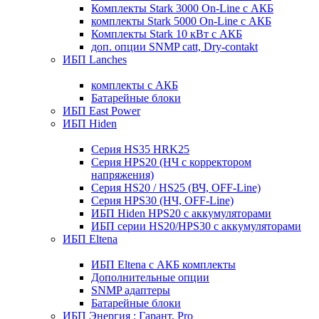
Комплекты Stark 3000 On-Line с АКБ
комплекты Stark 5000 On-Line с АКБ
Комплекты Stark 10 кВт с АКБ
доп. опции SNMP catt, Dry-contakt
ИБП Lanches
комплекты с АКБ
Батарейные блоки
ИБП East Power
ИБП Hiden
Серия HS35 HRK25
Серия HPS20 (НЧ с корректором
напряжения)
Серия HS20 / HS25 (ВЧ, OFF-Line)
Серия HPS30 (НЧ, OFF-Line)
ИБП Hiden HPS20 с аккумуляторами
ИБП серии HS20/HPS30 с аккумуляторами
ИБП Eltena
ИБП Eltena с АКБ комплекты
Дополнительные опции
SNMP адаптеры
Батарейные блоки
ИБП Энергия : Гарант, Pro