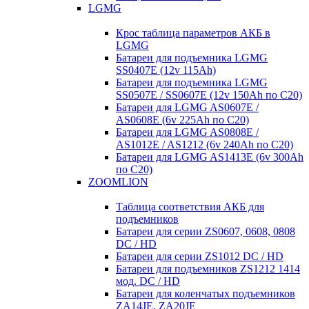
LGMG
Крос таблица параметров АКБ в
LGMG
Батареи для подъемника LGMG
SS0407E (12v 115Ah)
Батареи для подъемника LGMG
SS0507E / SS0607E (12v 150Ah по С20)
Батареи для LGMG AS0607E /
AS0608E (6v 225Ah по С20)
Батареи для LGMG AS0808E /
AS1012E / AS1212 (6v 240Ah по С20)
Батареи для LGMG AS1413E (6v 300Ah
по С20)
ZOOMLION
Таблица соответствия АКБ для
подъемников
Батареи для серии ZS0607, 0608, 0808
DC / HD
Батареи для серии ZS1012 DC / HD
Батареи для подъемников ZS1212 1414
мод. DC / HD
Батареи для коленчатых подъемников
ZA14JE, ZA20JE