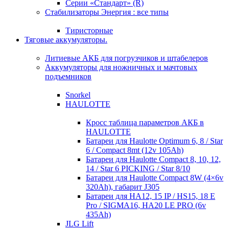
Серии «Стандарт» (R)
Стабилизаторы Энергия : все типы
Тиристорные
Тяговые аккумуляторы.
Литиевые АКБ для погрузчиков и штабелеров
Аккумуляторы для ножничных и мачтовых
подъемников
Snorkel
HAULOTTE
Кросc таблица параметров АКБ в
HAULOTTE
Батареи для Haulotte Optimum 6, 8 / Star
6 / Compact 8mt (12v 105Ah)
Батареи для Haulotte Compact 8, 10, 12,
14 / Star 6 PICKING / Star 8/10
Батареи для Haulotte Compact 8W (4×6v
320Ah), габарит J305
Батареи для HA12, 15 IP / HS15, 18 E
Pro / SIGMA16, HA20 LE PRO (6v
435Ah)
JLG Lift