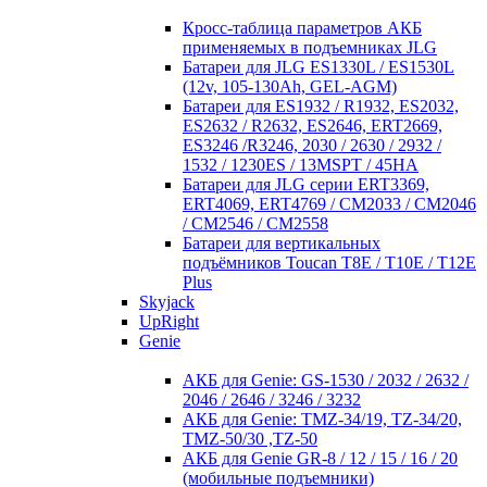
Кросc-таблица параметров АКБ
применяемых в подъемниках JLG
Батареи для JLG ES1330L / ES1530L
(12v, 105-130Ah, GEL-AGM)
Батареи для ES1932 / R1932, ES2032,
ES2632 / R2632, ES2646, ERT2669,
ES3246 /R3246, 2030 / 2630 / 2932 /
1532 / 1230ES / 13MSPT / 45HA
Батареи для JLG серии ERT3369,
ERT4069, ERT4769 / CM2033 / CM2046
/ CM2546 / CM2558
Батареи для вертикальных
подъёмников Toucan T8E / T10E / T12E
Plus
Skyjack
UpRight
Genie
АКБ для Genie: GS-1530 / 2032 / 2632 /
2046 / 2646 / 3246 / 3232
АКБ для Genie: TMZ-34/19, TZ-34/20,
TMZ-50/30 ,TZ-50
АКБ для Genie GR-8 / 12 / 15 / 16 / 20
(мобильные подъемники)