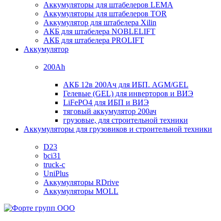
Аккумуляторы для штабелеров LEMA
Аккумуляторы для штабелеров TOR
Аккумулятор для штабелера Xilin
АКБ для штабелера NOBLELIFT
АКБ для штабелера PROLIFT
Аккумулятор
200Ah
АКБ 12в 200Ач для ИБП. AGM/GEL
Гелевые (GEL) для инверторов и ВИЭ
LiFePO4 для ИБП и ВИЭ
тяговый аккумулятор 200ач
грузовые, для строительной техники
Аккумуляторы для грузовиков и строительной техники
D23
bci31
truck-c
UniPlus
Аккумуляторы RDrive
Аккумуляторы MOLL