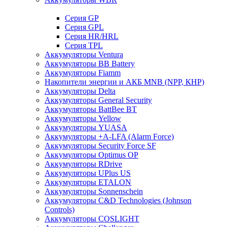
Cерия GP
Серия GPL
Серия HR/HRL
Серия TPL
Аккумуляторы Ventura
Аккумуляторы BB Battery
Аккумуляторы Fiamm
Накопители энергии и АКБ MNB (NPP, КНР)
Аккумуляторы Delta
Аккумуляторы General Security
Аккумуляторы BattBee BT
Аккумуляторы Yellow
Аккумуляторы YUASA
Аккумуляторы +A-LFA (Alarm Force)
Аккумуляторы Security Force SF
Аккумуляторы Optimus OP
Аккумуляторы RDrive
Аккумуляторы UPlus US
Аккумуляторы ETALON
Аккумуляторы Sonnenschein
Аккумуляторы С&D Technologies (Johnson
Controls)
Аккумуляторы COSLIGHT