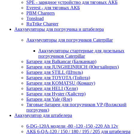
SPE - зарядное устройство для тяговых АКБ
Everest - для тяговых АКБ
PBM Chargers
Tonsload
RuTrike Charger
Аккумуляторы для погрузчика и штабелера
Аккумуляторы для погрузчиков Caterpillar
Аккумуляторы стартерные для дизельных
погрузчиков Caterpillar
Батареи для Balkancar (Балканкар)
Батареи для JUNGHEINRICH (Юнгхайнрих)
Батареи для STILL (Штиль)
Батареи для TOYOTA (Тойота)
Батареи для KOMATSU (Комацу)
Батареи для HELI (Хели)
Батареи для Hyster (Хайстер)
Батареи для Yale (Яле)
Тяговые батареи для погрузчиков VP (Волжский
погрузчик)
Аккумулятор для штабелера
6-DG-120A модели -80 -120 -150 -220 Ah 12v
АКБ 6-QA-120 / 150 / 180 / 195 / 205 для штабелера