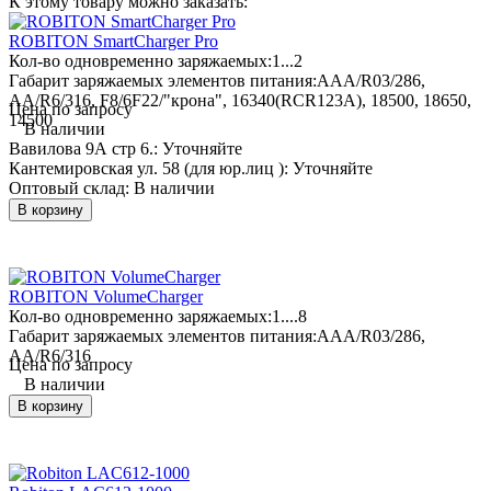
К этому товару можно заказать:
ROBITON SmartCharger Pro
Кол-во одновременно заряжаемых:
1...2
Габарит заряжаемых элементов питания:
AAA/R03/286,
AA/R6/316, F8/6F22/"крона", 16340(RCR123A), 18500, 18650,
Цена по запросу
14500
В наличии
Вавилова 9А стр 6.:
Уточняйте
Кантемировская ул. 58 (для юр.лиц ):
Уточняйте
Оптовый склад:
В наличии
В корзину
ROBITON VolumeCharger
Кол-во одновременно заряжаемых:
1....8
Габарит заряжаемых элементов питания:
AAA/R03/286,
AA/R6/316
Цена по запросу
В наличии
В корзину