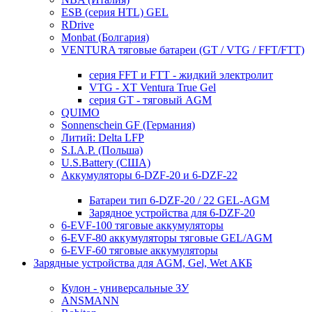
ESB (серия HTL) GEL
RDrive
Monbat (Болгария)
VENTURA тяговые батареи (GT / VTG / FFT/FTT)
серия FFT и FTT - жидкий электролит
VTG - XT Ventura True Gel
серия GT - тяговый AGM
QUIMO
Sonnenschein GF (Германия)
Литий: Delta LFP
S.I.A.P. (Польша)
U.S.Battery (США)
Аккумуляторы 6-DZF-20 и 6-DZF-22
Батареи тип 6-DZF-20 / 22 GEL-AGM
Зарядное устройства для 6-DZF-20
6-EVF-100 тяговые аккумуляторы
6-EVF-80 аккумуляторы тяговые GEL/AGM
6-EVF-60 тяговые аккумуляторы
Зарядные устройства для AGM, Gel, Wet АКБ
Кулон - универсальные ЗУ
ANSMANN