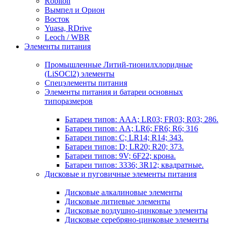
Robiton
Вымпел и Орион
Восток
Yuasa, RDrive
Leoch / WBR
Элементы питания
Промышленные Литий-тионилхлоридные
(LiSOCl2) элементы
Спецэлементы питания
Элементы питания и батареи основных
типоразмеров
Батареи типов: AAA; LR03; FR03; R03; 286.
Батареи типов: AA; LR6; FR6; R6; 316
Батареи типов: C; LR14; R14; 343.
Батареи типов: D; LR20; R20; 373.
Батареи типов: 9V; 6F22; крона.
Батареи типов: 3336; 3R12; квадратные.
Дисковые и пуговичные элементы питания
Дисковые алкалиновые элементы
Дисковые литиевые элементы
Дисковые воздушно-цинковые элементы
Дисковые серебряно-цинковые элементы