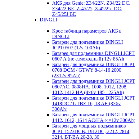
АКБ для Genie: Z34/22N, Z34/22 DC,
Z34/22 BE, Z-45/25, Z-45/25J DC,
Z45/25J BE
DINGLI
Крос таблица параметров АКБ в
DINGLI
Батареи для подъемника DINGLI
JCPT0507 (12v 100Ah)
Батарея для подъемника DINGLI JCPT
0607 A (не самоходный) 12v 85Ah
Батареи для подъемника DINGLI JCPT
0708 DCM / GTWY 8-14-16 2000
(2×12v 85Ah)
Батареи для подъемника DINGLI JCPT
0807AC, 0808HA, 1008, 1012, 1208,
1012, 1412 HA (4×6v 185 - 225Ah)
Батареи для подъемника DINGLI JCPT
1418DC / GTBZ 16, 18 AE (8×6v
300Ah)
Батареи для подъемника DINGLI JCPT
1412, 1612, 1614 AC/HA (4×12v 300Ah)
Батареи для мощных подъемников
JCPT 1523DCB, 1912DC, 2212, 2814,
3214, BT/BA 20-28, 30