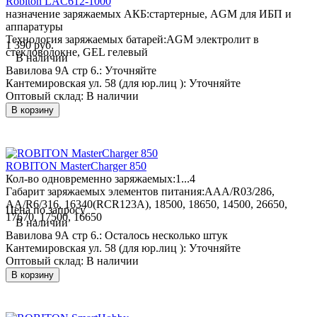
Robiton LAC612-1000
назначение заряжаемых АКБ:
стартерные, AGM для ИБП и
аппаратуры
Технология заряжаемых батарей:
AGM электролит в
1 390 руб.
стекловолокне, GEL гелевый
В наличии
Вавилова 9А стр 6.:
Уточняйте
Кантемировская ул. 58 (для юр.лиц ):
Уточняйте
Оптовый склад:
В наличии
В корзину
ROBITON MasterCharger 850
Кол-во одновременно заряжаемых:
1...4
Габарит заряжаемых элементов питания:
AAA/R03/286,
AA/R6/316, 16340(RCR123A), 18500, 18650, 14500, 26650,
Цена по запросу
17670, 17500, 16650
В наличии
Вавилова 9А стр 6.:
Осталось несколько штук
Кантемировская ул. 58 (для юр.лиц ):
Уточняйте
Оптовый склад:
В наличии
В корзину