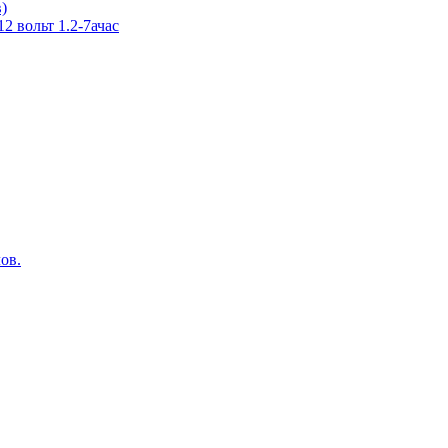
в)
 вольт 1.2-7ачас
ов.