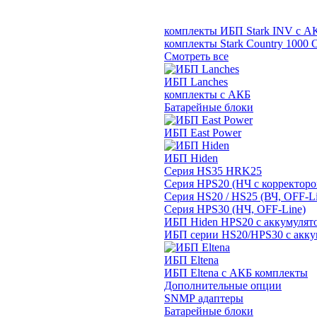
комплекты ИБП Stark INV с А
комплекты Stark Country 1000 
Смотреть все
ИБП Lanches
комплекты с АКБ
Батарейные блоки
ИБП East Power
ИБП Hiden
Серия HS35 HRK25
Серия HPS20 (НЧ с корректор
Серия HS20 / HS25 (ВЧ, OFF-Li
Серия HPS30 (НЧ, OFF-Line)
ИБП Hiden HPS20 с аккумулят
ИБП серии HS20/HPS30 с акку
ИБП Eltena
ИБП Eltena с АКБ комплекты
Дополнительные опции
SNMP адаптеры
Батарейные блоки