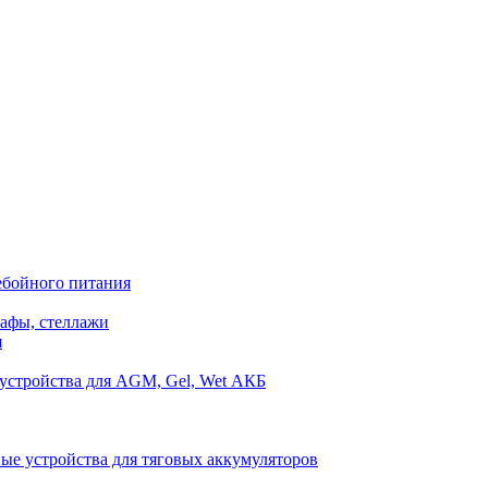
ебойного питания
афы, стеллажи
я
устройства для AGM, Gel, Wet АКБ
ые устройства для тяговых аккумуляторов