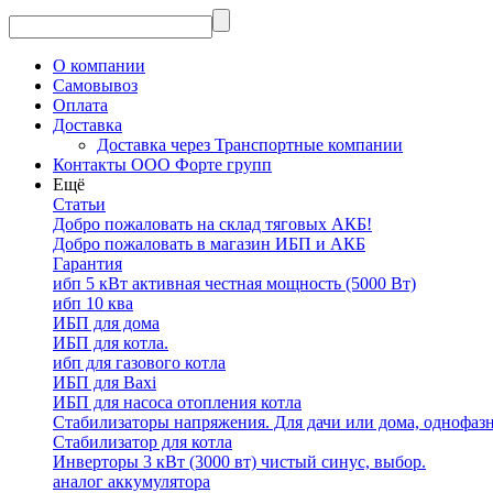
О компании
Самовывоз
Оплата
Доставка
Доставка через Транспортные компании
Контакты ООО Форте групп
Ещё
Статьи
Добро пожаловать на склад тяговых АКБ!
Добро пожаловать в магазин ИБП и АКБ
Гарантия
ибп 5 кВт активная честная мощность (5000 Вт)
ибп 10 ква
ИБП для дома
ИБП для котла.
ибп для газового котла
ИБП для Baxi
ИБП для насоса отопления котла
Стабилизаторы напряжения. Для дачи или дома, однофаз
Стабилизатор для котла
Инверторы 3 кВт (3000 вт) чистый синус, выбор.
аналог аккумулятора