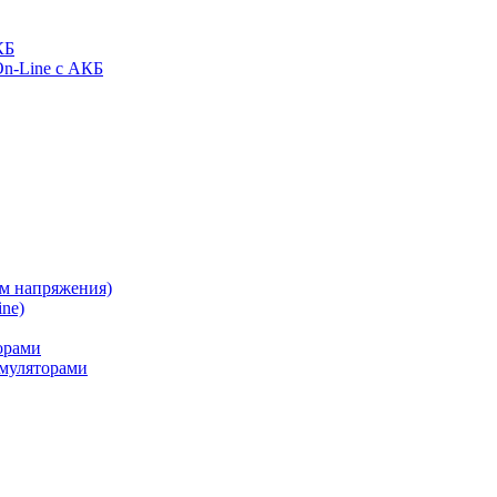
КБ
On-Line с АКБ
ом напряжения)
ne)
орами
муляторами