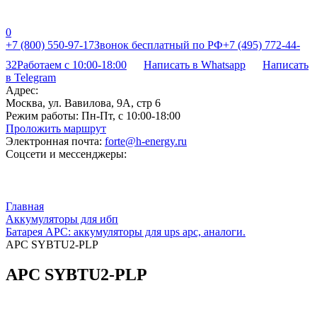
0
+7 (800) 550-97-17
Звонок бесплатный по РФ
+7 (495) 772-44-
32
Работаем с 10:00-18:00
Написать в Whatsapp
Написать
в Telegram
Адрес:
Москва, ул. Вавилова, 9А, стр 6
Режим работы:
Пн-Пт, с 10:00-18:00
Проложить маршрут
Электронная почта:
forte@h-energy.ru
Соцсети и мессенджеры:
Главная
Аккумуляторы для ибп
Батарея APC: аккумуляторы для ups apc, аналоги.
APC SYBTU2-PLP
APC SYBTU2-PLP