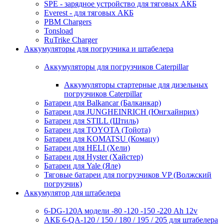
SPE - зарядное устройство для тяговых АКБ
Everest - для тяговых АКБ
PBM Chargers
Tonsload
RuTrike Charger
Аккумуляторы для погрузчика и штабелера
Аккумуляторы для погрузчиков Caterpillar
Аккумуляторы стартерные для дизельных
погрузчиков Caterpillar
Батареи для Balkancar (Балканкар)
Батареи для JUNGHEINRICH (Юнгхайнрих)
Батареи для STILL (Штиль)
Батареи для TOYOTA (Тойота)
Батареи для KOMATSU (Комацу)
Батареи для HELI (Хели)
Батареи для Hyster (Хайстер)
Батареи для Yale (Яле)
Тяговые батареи для погрузчиков VP (Волжский
погрузчик)
Аккумулятор для штабелера
6-DG-120A модели -80 -120 -150 -220 Ah 12v
АКБ 6-QA-120 / 150 / 180 / 195 / 205 для штабелера