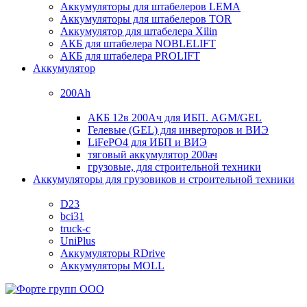
Аккумуляторы для штабелеров LEMA
Аккумуляторы для штабелеров TOR
Аккумулятор для штабелера Xilin
АКБ для штабелера NOBLELIFT
АКБ для штабелера PROLIFT
Аккумулятор
200Ah
АКБ 12в 200Ач для ИБП. AGM/GEL
Гелевые (GEL) для инверторов и ВИЭ
LiFePO4 для ИБП и ВИЭ
тяговый аккумулятор 200ач
грузовые, для строительной техники
Аккумуляторы для грузовиков и строительной техники
D23
bci31
truck-c
UniPlus
Аккумуляторы RDrive
Аккумуляторы MOLL