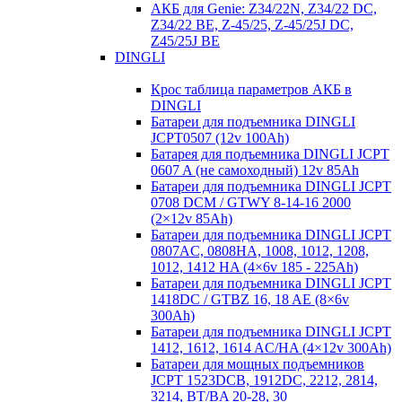
АКБ для Genie: Z34/22N, Z34/22 DC,
Z34/22 BE, Z-45/25, Z-45/25J DC,
Z45/25J BE
DINGLI
Крос таблица параметров АКБ в
DINGLI
Батареи для подъемника DINGLI
JCPT0507 (12v 100Ah)
Батарея для подъемника DINGLI JCPT
0607 A (не самоходный) 12v 85Ah
Батареи для подъемника DINGLI JCPT
0708 DCM / GTWY 8-14-16 2000
(2×12v 85Ah)
Батареи для подъемника DINGLI JCPT
0807AC, 0808HA, 1008, 1012, 1208,
1012, 1412 HA (4×6v 185 - 225Ah)
Батареи для подъемника DINGLI JCPT
1418DC / GTBZ 16, 18 AE (8×6v
300Ah)
Батареи для подъемника DINGLI JCPT
1412, 1612, 1614 AC/HA (4×12v 300Ah)
Батареи для мощных подъемников
JCPT 1523DCB, 1912DC, 2212, 2814,
3214, BT/BA 20-28, 30