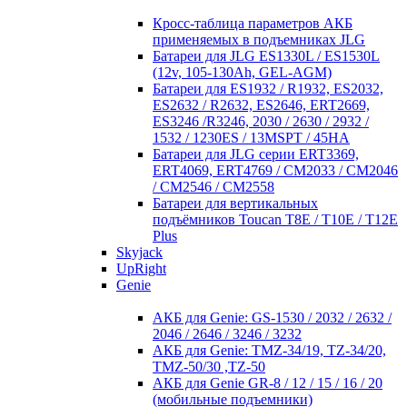
Кросc-таблица параметров АКБ
применяемых в подъемниках JLG
Батареи для JLG ES1330L / ES1530L
(12v, 105-130Ah, GEL-AGM)
Батареи для ES1932 / R1932, ES2032,
ES2632 / R2632, ES2646, ERT2669,
ES3246 /R3246, 2030 / 2630 / 2932 /
1532 / 1230ES / 13MSPT / 45HA
Батареи для JLG серии ERT3369,
ERT4069, ERT4769 / CM2033 / CM2046
/ CM2546 / CM2558
Батареи для вертикальных
подъёмников Toucan T8E / T10E / T12E
Plus
Skyjack
UpRight
Genie
АКБ для Genie: GS-1530 / 2032 / 2632 /
2046 / 2646 / 3246 / 3232
АКБ для Genie: TMZ-34/19, TZ-34/20,
TMZ-50/30 ,TZ-50
АКБ для Genie GR-8 / 12 / 15 / 16 / 20
(мобильные подъемники)