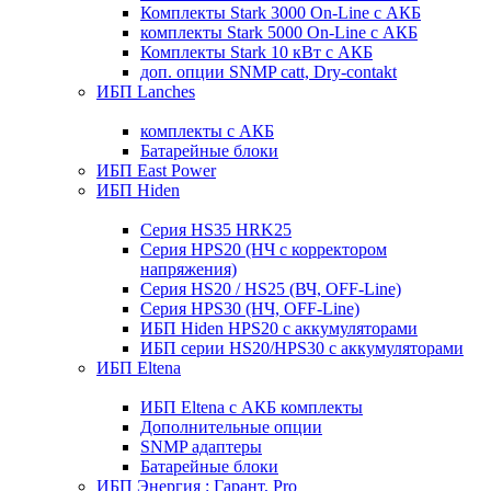
Комплекты Stark 3000 On-Line с АКБ
комплекты Stark 5000 On-Line с АКБ
Комплекты Stark 10 кВт с АКБ
доп. опции SNMP catt, Dry-contakt
ИБП Lanches
комплекты с АКБ
Батарейные блоки
ИБП East Power
ИБП Hiden
Серия HS35 HRK25
Серия HPS20 (НЧ с корректором
напряжения)
Серия HS20 / HS25 (ВЧ, OFF-Line)
Серия HPS30 (НЧ, OFF-Line)
ИБП Hiden HPS20 с аккумуляторами
ИБП серии HS20/HPS30 с аккумуляторами
ИБП Eltena
ИБП Eltena с АКБ комплекты
Дополнительные опции
SNMP адаптеры
Батарейные блоки
ИБП Энергия : Гарант, Pro