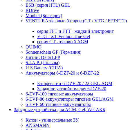
ESB (серия HTL) GEL
RDrive
Monbat (Болгария)
VENTURA тяговые батареи (GT / VTG / FFT/FTT)
серия FFT и FTT - жидкий электролит
VTG - XT Ventura True Gel
серия GT - тяговый AGM
QUIMO
Sonnenschein GF (Германия)
Литий: Delta LFP
S.I.A.P. (Польша)
U.S.Battery (США)
Аккумуляторы 6-DZF-20 и 6-DZF-22
Батареи тип 6-DZF-20 / 22 GEL-AGM
Зарядное устройства для 6-DZF-20
6-EVF-100 тяговые аккумуляторы
6-EVF-80 аккумуляторы тяговые GEL/AGM
6-EVF-60 тяговые аккумуляторы
Зарядные устройства для AGM, Gel, Wet АКБ
Кулон - универсальные ЗУ
ANSMANN