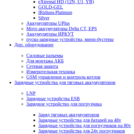
eXtremal HD (12N, U1, YB)
GOLD-GEL
IRidium-Platinum
Silver
Аккумуляторы UPlus
Мото аккумуляторы Delta CT, EPS
Аккумуляторы ИРКУТ
пуско-зарядные устройства, мини-бустеры
Доп. оборудование
Силовые разъемы
Для монтажа АКБ
Сетевая защита
Измерительная техника
GSM управление и контроль котлов
Зарядные устройства для тяговых аккумуляторов
LNP
Зарядные устройства ESB
Зарядное устройство для погрузчика
Заряд тяговых аккумуляторов
Зарядные устройства для батарей на 48v
Зарядные устройства для погрузчиков на 80v
Зарядные устройства для 24v погрузчиков