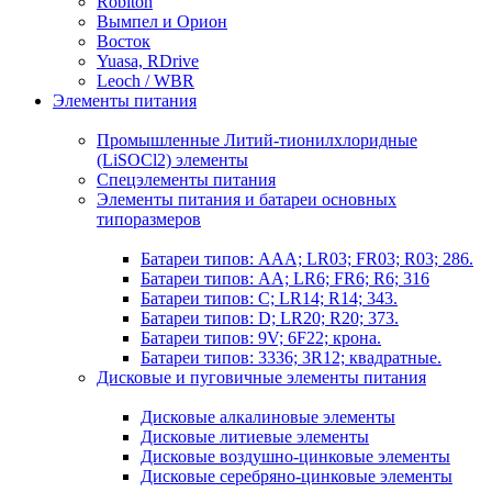
Robiton
Вымпел и Орион
Восток
Yuasa, RDrive
Leoch / WBR
Элементы питания
Промышленные Литий-тионилхлоридные
(LiSOCl2) элементы
Спецэлементы питания
Элементы питания и батареи основных
типоразмеров
Батареи типов: AAA; LR03; FR03; R03; 286.
Батареи типов: AA; LR6; FR6; R6; 316
Батареи типов: C; LR14; R14; 343.
Батареи типов: D; LR20; R20; 373.
Батареи типов: 9V; 6F22; крона.
Батареи типов: 3336; 3R12; квадратные.
Дисковые и пуговичные элементы питания
Дисковые алкалиновые элементы
Дисковые литиевые элементы
Дисковые воздушно-цинковые элементы
Дисковые серебряно-цинковые элементы