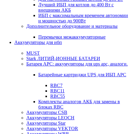
Лучший ИБП для котлов до 400 Вт с
внешними АКБ
ИБП с максимальным временем автономии
и мощностью до 900Вт
Дополнительное оборудование и материалы
Перемычки межаккумуляторные
Аккумуляторы для ибп
MUST
Stark ЛИТИЙ-ИОННЫЕ БАТАРЕИ
Батарея APC: аккумуляторы для ups apc, аналоги.
Батарейные картриджи UPS для ИБП APC
RBC7
RBC11
RBC55
Комплекты аналогов АКБ для замены в
блоках RBC
Аккумуляторы CSB
Аккумуляторы LEOCH
Аккумуляторы Star
Аккумуляторы VEKTOR
Аккумуляторы WBR