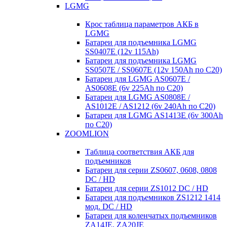
LGMG
Крос таблица параметров АКБ в
LGMG
Батареи для подъемника LGMG
SS0407E (12v 115Ah)
Батареи для подъемника LGMG
SS0507E / SS0607E (12v 150Ah по С20)
Батареи для LGMG AS0607E /
AS0608E (6v 225Ah по С20)
Батареи для LGMG AS0808E /
AS1012E / AS1212 (6v 240Ah по С20)
Батареи для LGMG AS1413E (6v 300Ah
по С20)
ZOOMLION
Таблица соответствия АКБ для
подъемников
Батареи для серии ZS0607, 0608, 0808
DC / HD
Батареи для серии ZS1012 DC / HD
Батареи для подъемников ZS1212 1414
мод. DC / HD
Батареи для коленчатых подъемников
ZA14JE, ZA20JE