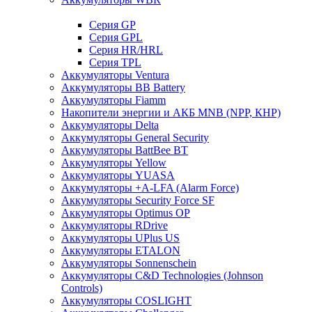
Cерия GP
Серия GPL
Серия HR/HRL
Серия TPL
Аккумуляторы Ventura
Аккумуляторы BB Battery
Аккумуляторы Fiamm
Накопители энергии и АКБ MNB (NPP, КНР)
Аккумуляторы Delta
Аккумуляторы General Security
Аккумуляторы BattBee BT
Аккумуляторы Yellow
Аккумуляторы YUASA
Аккумуляторы +A-LFA (Alarm Force)
Аккумуляторы Security Force SF
Аккумуляторы Optimus OP
Аккумуляторы RDrive
Аккумуляторы UPlus US
Аккумуляторы ETALON
Аккумуляторы Sonnenschein
Аккумуляторы С&D Technologies (Johnson
Controls)
Аккумуляторы COSLIGHT