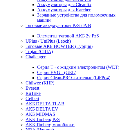
Аккумуляторы для Cleanfix
Аккумуляторы для Karcher
Зарядные устройства для поломоечных
машин
Тяговые аккумуляторы PzS / PzB
Элементы тяговой АКБ 2v PzS
UPlus / UniPlus (Leoch)
Тяговые АКБ HOWTER (Турция)
Trojan (США)
Challenger
Серия T - с жидким электролитом (WET)
Серия EVG - (GEL)
Серия Clean-PRO литиевые (LiFPo4)
Chilwee (КНР)
Everest
RuTrike
Gelbert
АКБ DELTA TLAB
АКБ DELTA EV
АКБ MIDMAS
АКБ Timberg PzS
АКБ Timberg моноблоки
NBA (Италия)