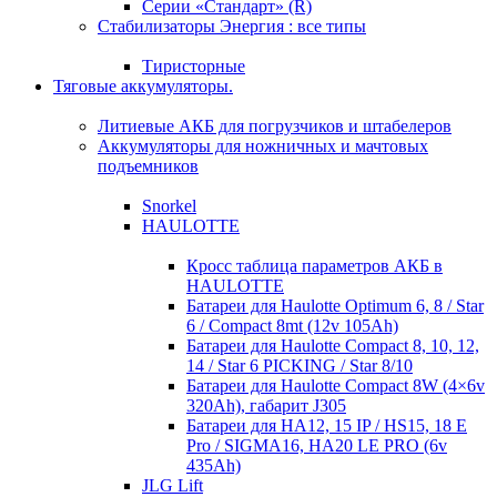
Серии «Стандарт» (R)
Стабилизаторы Энергия : все типы
Тиристорные
Тяговые аккумуляторы.
Литиевые АКБ для погрузчиков и штабелеров
Аккумуляторы для ножничных и мачтовых
подъемников
Snorkel
HAULOTTE
Кросc таблица параметров АКБ в
HAULOTTE
Батареи для Haulotte Optimum 6, 8 / Star
6 / Compact 8mt (12v 105Ah)
Батареи для Haulotte Compact 8, 10, 12,
14 / Star 6 PICKING / Star 8/10
Батареи для Haulotte Compact 8W (4×6v
320Ah), габарит J305
Батареи для HA12, 15 IP / HS15, 18 E
Pro / SIGMA16, HA20 LE PRO (6v
435Ah)
JLG Lift