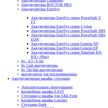
Аккумуляторы Challenger
Аккумуляторы ВОСТОК PRO
Аккумуляторы EnerSys
Аккумуляторы EnerSys серии PowerSafe V
FT
Аккумуляторы EnerSys серии Cyclon
Аккумуляторы EnerSys серии PowerSafe SBS
Аккумуляторы EnerSys серии PowerSafe SBS
EON
Аккумуляторы EnerSys серия Genesis NP
Аккумуляторы EnerSys серия Genesis EP
Аккумуляторы EnerSys серии DataSafe HX,
HX+ (Plus)
6v - 4.5 / 6 Ah
6v 12ah аккумуляторы
6v 7ah-9ah аккумуляторы
аккумулятор для теплообменника
Аккумуляторные шкафы, стеллажи
Дополнительное оборудование
Батарейные шкафы EAST
Стеллажи и шкафы для АКБ Forte
Батарейные шкафы Lanches
Стеллажи Stark