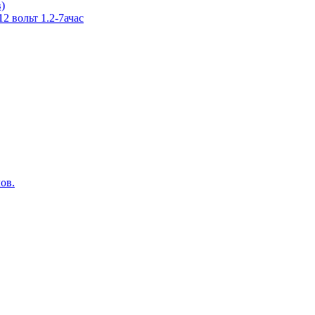
в)
 вольт 1.2-7ачас
ов.