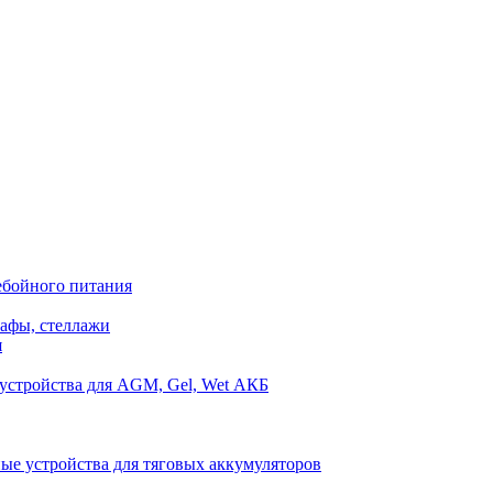
ебойного питания
афы, стеллажи
я
устройства для AGM, Gel, Wet АКБ
ые устройства для тяговых аккумуляторов