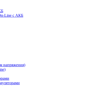
КБ
On-Line с АКБ
ом напряжения)
ne)
орами
муляторами