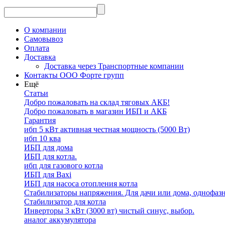
О компании
Самовывоз
Оплата
Доставка
Доставка через Транспортные компании
Контакты ООО Форте групп
Ещё
Статьи
Добро пожаловать на склад тяговых АКБ!
Добро пожаловать в магазин ИБП и АКБ
Гарантия
ибп 5 кВт активная честная мощность (5000 Вт)
ибп 10 ква
ИБП для дома
ИБП для котла.
ибп для газового котла
ИБП для Baxi
ИБП для насоса отопления котла
Стабилизаторы напряжения. Для дачи или дома, однофаз
Стабилизатор для котла
Инверторы 3 кВт (3000 вт) чистый синус, выбор.
аналог аккумулятора