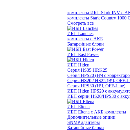
комплекты ИБП Stark INV с А
комплекты Stark Country 1000 
Смотреть все
ИБП Lanches
комплекты с АКБ
Батарейные блоки
ИБП East Power
ИБП Hiden
Серия HS35 HRK25
Серия HPS20 (НЧ с корректор
Серия HS20 / HS25 (ВЧ, OFF-Li
Серия HPS30 (НЧ, OFF-Line)
ИБП Hiden HPS20 с аккумулят
ИБП серии HS20/HPS30 с акку
ИБП Eltena
ИБП Eltena с АКБ комплекты
Дополнительные опции
SNMP адаптеры
Батарейные блоки