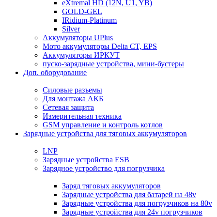
eXtremal HD (12N, U1, YB)
GOLD-GEL
IRidium-Platinum
Silver
Аккумуляторы UPlus
Мото аккумуляторы Delta CT, EPS
Аккумуляторы ИРКУТ
пуско-зарядные устройства, мини-бустеры
Доп. оборудование
Силовые разъемы
Для монтажа АКБ
Сетевая защита
Измерительная техника
GSM управление и контроль котлов
Зарядные устройства для тяговых аккумуляторов
LNP
Зарядные устройства ESB
Зарядное устройство для погрузчика
Заряд тяговых аккумуляторов
Зарядные устройства для батарей на 48v
Зарядные устройства для погрузчиков на 80v
Зарядные устройства для 24v погрузчиков