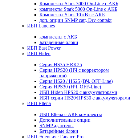
Комплекты Stark 3000 On-Line с АКБ
комплекты Stark 5000 On-Line с АКБ
Комплекты Stark 10 кВт с АКБ
доп. опции SNMP catt, Dry-contakt
ИБП Lanches
комплекты с АКБ
Батарейные блоки
ИБП East Power
ИБП Hiden
Серия HS35 HRK25
Серия HPS20 (НЧ с корректором
напряжения)
Серия HS20 / HS25 (ВЧ, OFF-Line)
Серия HPS30 (НЧ, OFF-Line)
ИБП Hiden HPS20 с аккумуляторами
ИБП серии HS20/HPS30 с аккумуляторами
ИБП Eltena
ИБП Eltena с АКБ комплекты
Дополнительные опции
SNMP адаптеры
Батарейные блоки
ИБП Энергия : Гарант, Pro