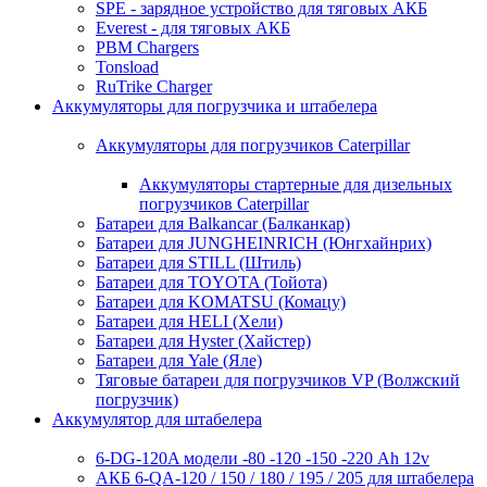
SPE - зарядное устройство для тяговых АКБ
Everest - для тяговых АКБ
PBM Chargers
Tonsload
RuTrike Charger
Аккумуляторы для погрузчика и штабелера
Аккумуляторы для погрузчиков Caterpillar
Аккумуляторы стартерные для дизельных
погрузчиков Caterpillar
Батареи для Balkancar (Балканкар)
Батареи для JUNGHEINRICH (Юнгхайнрих)
Батареи для STILL (Штиль)
Батареи для TOYOTA (Тойота)
Батареи для KOMATSU (Комацу)
Батареи для HELI (Хели)
Батареи для Hyster (Хайстер)
Батареи для Yale (Яле)
Тяговые батареи для погрузчиков VP (Волжский
погрузчик)
Аккумулятор для штабелера
6-DG-120A модели -80 -120 -150 -220 Ah 12v
АКБ 6-QA-120 / 150 / 180 / 195 / 205 для штабелера