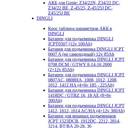
АКБ для Genie: Z34/22N, Z34/22 DC,
Z34/22 BE, Z-45/25, Z-45/25J DC,
Z45/25J BE
DINGLI
Крос таблица параметров АКБ в
DINGLI
Батареи для подъемника DINGLI
JCPT0507 (12v 100Ah)
Батарея для подъемника DINGLI JCPT
0607 A (не самоходный) 12v 85Ah
Батареи для подъемника DINGLI JCPT
0708 DCM / GTWY 8-14-16 2000
(2×12v 85Ah)
Батареи для подъемника DINGLI JCPT
0807AC, 0808HA, 1008, 1012, 1208,
1012, 1412 HA (4×6v 185 - 225Ah)
Батареи для подъемника DINGLI JCPT
1418DC / GTBZ 16, 18 AE (8×6v
300Ah)
Батареи для подъемника DINGLI JCPT
1412, 1612, 1614 AC/HA (4×12v 300Ah)
Батареи для мощных подъемников
JCPT 1523DCB, 1912DC, 2212, 2814,
3214, BT/BA 20-28, 30