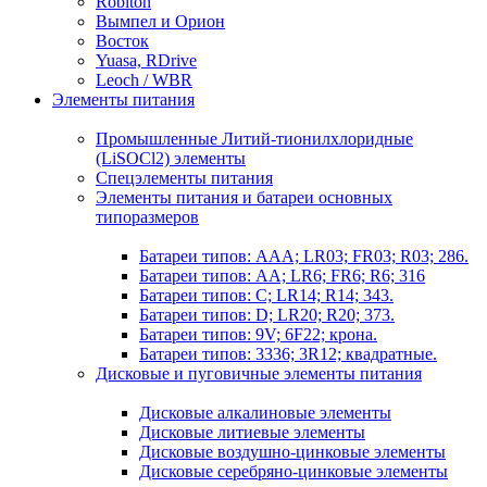
Robiton
Вымпел и Орион
Восток
Yuasa, RDrive
Leoch / WBR
Элементы питания
Промышленные Литий-тионилхлоридные
(LiSOCl2) элементы
Спецэлементы питания
Элементы питания и батареи основных
типоразмеров
Батареи типов: AAA; LR03; FR03; R03; 286.
Батареи типов: AA; LR6; FR6; R6; 316
Батареи типов: C; LR14; R14; 343.
Батареи типов: D; LR20; R20; 373.
Батареи типов: 9V; 6F22; крона.
Батареи типов: 3336; 3R12; квадратные.
Дисковые и пуговичные элементы питания
Дисковые алкалиновые элементы
Дисковые литиевые элементы
Дисковые воздушно-цинковые элементы
Дисковые серебряно-цинковые элементы