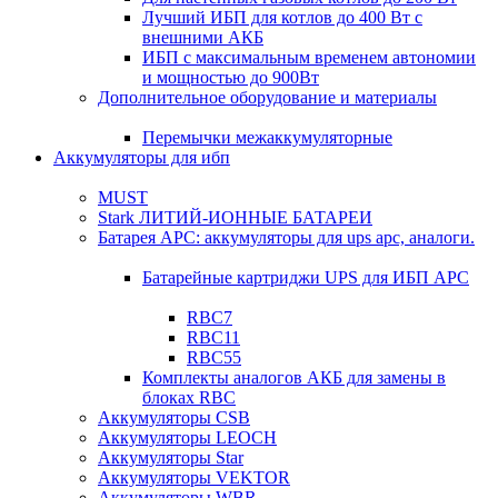
Лучший ИБП для котлов до 400 Вт с
внешними АКБ
ИБП с максимальным временем автономии
и мощностью до 900Вт
Дополнительное оборудование и материалы
Перемычки межаккумуляторные
Аккумуляторы для ибп
MUST
Stark ЛИТИЙ-ИОННЫЕ БАТАРЕИ
Батарея APC: аккумуляторы для ups apc, аналоги.
Батарейные картриджи UPS для ИБП APC
RBC7
RBC11
RBC55
Комплекты аналогов АКБ для замены в
блоках RBC
Аккумуляторы CSB
Аккумуляторы LEOCH
Аккумуляторы Star
Аккумуляторы VEKTOR
Аккумуляторы WBR