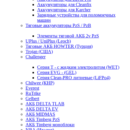
Аккумуляторы для Cleanfix
Аккумуляторы для Karcher
Зарядные устройства для поломоечных
машин
Тяговые аккумуляторы PzS / PzB
Элементы тяговой АКБ 2v PzS
UPlus / UniPlus (Leoch)
Тяговые АКБ HOWTER (Турция)
Trojan (США)
Challenger
Серия T - с жидким электролитом (WET)
Серия EVG - (GEL)
Серия Clean-PRO литиевые (LiFPo4)
Chilwee (КНР)
Everest
RuTrike
Gelbert
АКБ DELTA TLAB
АКБ DELTA EV
АКБ MIDMAS
АКБ Timberg PzS
АКБ Timberg моноблоки
NBA (Италия)