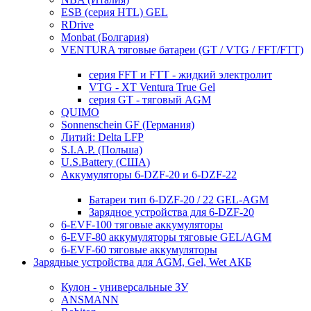
ESB (серия HTL) GEL
RDrive
Monbat (Болгария)
VENTURA тяговые батареи (GT / VTG / FFT/FTT)
серия FFT и FTT - жидкий электролит
VTG - XT Ventura True Gel
серия GT - тяговый AGM
QUIMO
Sonnenschein GF (Германия)
Литий: Delta LFP
S.I.A.P. (Польша)
U.S.Battery (США)
Аккумуляторы 6-DZF-20 и 6-DZF-22
Батареи тип 6-DZF-20 / 22 GEL-AGM
Зарядное устройства для 6-DZF-20
6-EVF-100 тяговые аккумуляторы
6-EVF-80 аккумуляторы тяговые GEL/AGM
6-EVF-60 тяговые аккумуляторы
Зарядные устройства для AGM, Gel, Wet АКБ
Кулон - универсальные ЗУ
ANSMANN