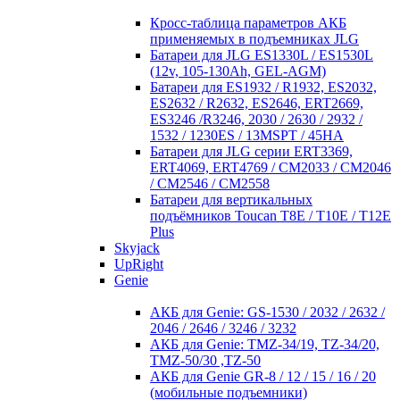
Кросc-таблица параметров АКБ
применяемых в подъемниках JLG
Батареи для JLG ES1330L / ES1530L
(12v, 105-130Ah, GEL-AGM)
Батареи для ES1932 / R1932, ES2032,
ES2632 / R2632, ES2646, ERT2669,
ES3246 /R3246, 2030 / 2630 / 2932 /
1532 / 1230ES / 13MSPT / 45HA
Батареи для JLG серии ERT3369,
ERT4069, ERT4769 / CM2033 / CM2046
/ CM2546 / CM2558
Батареи для вертикальных
подъёмников Toucan T8E / T10E / T12E
Plus
Skyjack
UpRight
Genie
АКБ для Genie: GS-1530 / 2032 / 2632 /
2046 / 2646 / 3246 / 3232
АКБ для Genie: TMZ-34/19, TZ-34/20,
TMZ-50/30 ,TZ-50
АКБ для Genie GR-8 / 12 / 15 / 16 / 20
(мобильные подъемники)