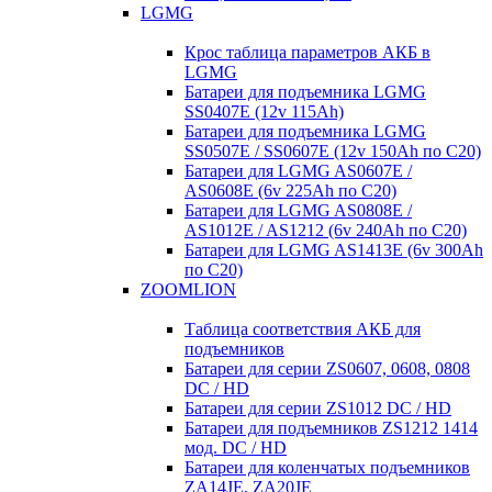
LGMG
Крос таблица параметров АКБ в
LGMG
Батареи для подъемника LGMG
SS0407E (12v 115Ah)
Батареи для подъемника LGMG
SS0507E / SS0607E (12v 150Ah по С20)
Батареи для LGMG AS0607E /
AS0608E (6v 225Ah по С20)
Батареи для LGMG AS0808E /
AS1012E / AS1212 (6v 240Ah по С20)
Батареи для LGMG AS1413E (6v 300Ah
по С20)
ZOOMLION
Таблица соответствия АКБ для
подъемников
Батареи для серии ZS0607, 0608, 0808
DC / HD
Батареи для серии ZS1012 DC / HD
Батареи для подъемников ZS1212 1414
мод. DC / HD
Батареи для коленчатых подъемников
ZA14JE, ZA20JE