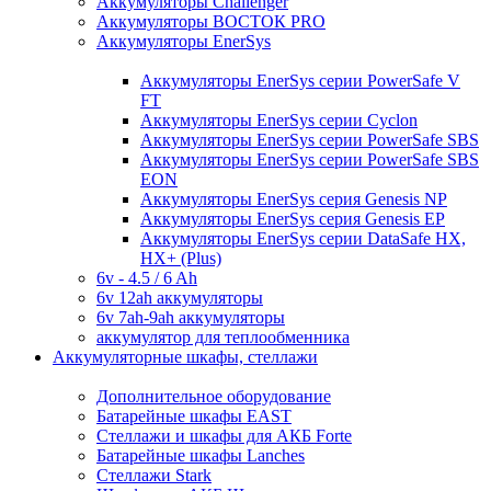
Аккумуляторы Challenger
Аккумуляторы ВОСТОК PRO
Аккумуляторы EnerSys
Аккумуляторы EnerSys серии PowerSafe V
FT
Аккумуляторы EnerSys серии Cyclon
Аккумуляторы EnerSys серии PowerSafe SBS
Аккумуляторы EnerSys серии PowerSafe SBS
EON
Аккумуляторы EnerSys серия Genesis NP
Аккумуляторы EnerSys серия Genesis EP
Аккумуляторы EnerSys серии DataSafe HX,
HX+ (Plus)
6v - 4.5 / 6 Ah
6v 12ah аккумуляторы
6v 7ah-9ah аккумуляторы
аккумулятор для теплообменника
Аккумуляторные шкафы, стеллажи
Дополнительное оборудование
Батарейные шкафы EAST
Стеллажи и шкафы для АКБ Forte
Батарейные шкафы Lanches
Стеллажи Stark