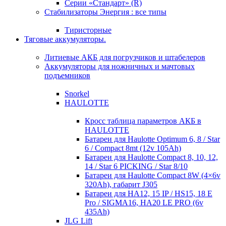
Серии «Стандарт» (R)
Стабилизаторы Энергия : все типы
Тиристорные
Тяговые аккумуляторы.
Литиевые АКБ для погрузчиков и штабелеров
Аккумуляторы для ножничных и мачтовых
подъемников
Snorkel
HAULOTTE
Кросc таблица параметров АКБ в
HAULOTTE
Батареи для Haulotte Optimum 6, 8 / Star
6 / Compact 8mt (12v 105Ah)
Батареи для Haulotte Compact 8, 10, 12,
14 / Star 6 PICKING / Star 8/10
Батареи для Haulotte Compact 8W (4×6v
320Ah), габарит J305
Батареи для HA12, 15 IP / HS15, 18 E
Pro / SIGMA16, HA20 LE PRO (6v
435Ah)
JLG Lift