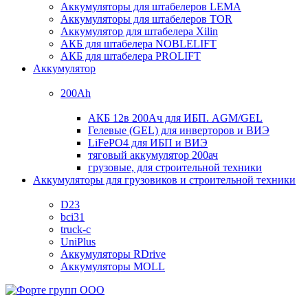
Аккумуляторы для штабелеров LEMA
Аккумуляторы для штабелеров TOR
Аккумулятор для штабелера Xilin
АКБ для штабелера NOBLELIFT
АКБ для штабелера PROLIFT
Аккумулятор
200Ah
АКБ 12в 200Ач для ИБП. AGM/GEL
Гелевые (GEL) для инверторов и ВИЭ
LiFePO4 для ИБП и ВИЭ
тяговый аккумулятор 200ач
грузовые, для строительной техники
Аккумуляторы для грузовиков и строительной техники
D23
bci31
truck-c
UniPlus
Аккумуляторы RDrive
Аккумуляторы MOLL