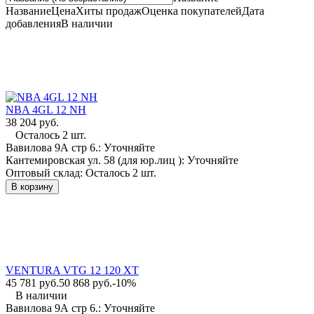
Название
Цена
Хиты продаж
Оценка
покупателей
Дата
добавления
В наличии
С завода, на модели 1412, 1612, 1614 AC/HA
устанавливаются AGM батареи компании
HOPPECKE - их поставки прекращены.
NBA 4GL 12 NH
Внимание! При подборе новой АКБ обязательно измерьте
38 204 руб.
длину и ширину старой АКБ по дну. Как правило, длина
Осталось 2 шт.
стандартных батарей: 332мм или 345мм. Эти данные
Вавилова 9А стр 6.:
Уточняйте
помогут правильно подобрать новую батарею!
Кантемировская ул. 58 (для юр.лиц ):
Уточняйте
Оптовый склад:
Осталось 2 шт.
В корзину
VENTURA VTG 12 120 XT
45 781 руб.
50 868 руб.
-10%
В наличии
Вавилова 9А стр 6.:
Уточняйте