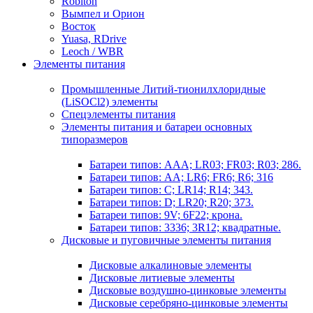
Robiton
Вымпел и Орион
Восток
Yuasa, RDrive
Leoch / WBR
Элементы питания
Промышленные Литий-тионилхлоридные
(LiSOCl2) элементы
Спецэлементы питания
Элементы питания и батареи основных
типоразмеров
Батареи типов: AAA; LR03; FR03; R03; 286.
Батареи типов: AA; LR6; FR6; R6; 316
Батареи типов: C; LR14; R14; 343.
Батареи типов: D; LR20; R20; 373.
Батареи типов: 9V; 6F22; крона.
Батареи типов: 3336; 3R12; квадратные.
Дисковые и пуговичные элементы питания
Дисковые алкалиновые элементы
Дисковые литиевые элементы
Дисковые воздушно-цинковые элементы
Дисковые серебряно-цинковые элементы