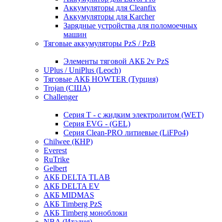
Аккумуляторы для Cleanfix
Аккумуляторы для Karcher
Зарядные устройства для поломоечных
машин
Тяговые аккумуляторы PzS / PzB
Элементы тяговой АКБ 2v PzS
UPlus / UniPlus (Leoch)
Тяговые АКБ HOWTER (Турция)
Trojan (США)
Challenger
Серия T - с жидким электролитом (WET)
Серия EVG - (GEL)
Серия Clean-PRO литиевые (LiFPo4)
Chilwee (КНР)
Everest
RuTrike
Gelbert
АКБ DELTA TLAB
АКБ DELTA EV
АКБ MIDMAS
АКБ Timberg PzS
АКБ Timberg моноблоки
NBA (Италия)