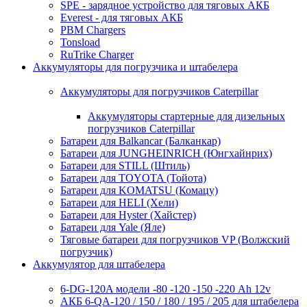
SPE - зарядное устройство для тяговых АКБ
Everest - для тяговых АКБ
PBM Chargers
Tonsload
RuTrike Charger
Аккумуляторы для погрузчика и штабелера
Аккумуляторы для погрузчиков Caterpillar
Аккумуляторы стартерные для дизельных
погрузчиков Caterpillar
Батареи для Balkancar (Балканкар)
Батареи для JUNGHEINRICH (Юнгхайнрих)
Батареи для STILL (Штиль)
Батареи для TOYOTA (Тойота)
Батареи для KOMATSU (Комацу)
Батареи для HELI (Хели)
Батареи для Hyster (Хайстер)
Батареи для Yale (Яле)
Тяговые батареи для погрузчиков VP (Волжский
погрузчик)
Аккумулятор для штабелера
6-DG-120A модели -80 -120 -150 -220 Ah 12v
АКБ 6-QA-120 / 150 / 180 / 195 / 205 для штабелера