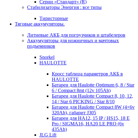
Серии «Стандарт» (R)
Стабилизаторы Энергия : все типы
Тиристорные
Тяговые аккумуляторы.
Литиевые АКБ для погрузчиков и штабелеров
Аккумуляторы для ножничных и мачтовых
подъемников
Snorkel
HAULOTTE
Кросc таблица параметров АКБ в
HAULOTTE
Батареи для Haulotte Optimum 6, 8 / Star
6 / Compact 8mt (12v 105Ah)
Батареи для Haulotte Compact 8, 10, 12,
14 / Star 6 PICKING / Star 8/10
Батареи для Haulotte Compact 8W (4×6v
320Ah), габарит J305
Батареи для HA12, 15 IP / HS15, 18 E
Pro / SIGMA16, HA20 LE PRO (6v
435Ah)
JLG Lift