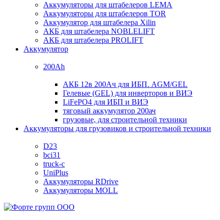
Аккумуляторы для штабелеров LEMA
Аккумуляторы для штабелеров TOR
Аккумулятор для штабелера Xilin
АКБ для штабелера NOBLELIFT
АКБ для штабелера PROLIFT
Аккумулятор
200Ah
АКБ 12в 200Ач для ИБП. AGM/GEL
Гелевые (GEL) для инверторов и ВИЭ
LiFePO4 для ИБП и ВИЭ
тяговый аккумулятор 200ач
грузовые, для строительной техники
Аккумуляторы для грузовиков и строительной техники
D23
bci31
truck-c
UniPlus
Аккумуляторы RDrive
Аккумуляторы MOLL