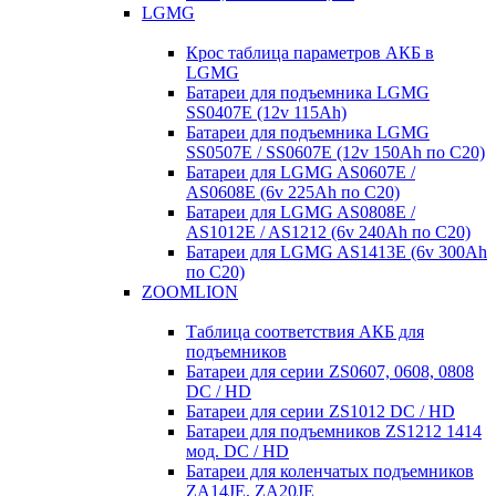
LGMG
Крос таблица параметров АКБ в
LGMG
Батареи для подъемника LGMG
SS0407E (12v 115Ah)
Батареи для подъемника LGMG
SS0507E / SS0607E (12v 150Ah по С20)
Батареи для LGMG AS0607E /
AS0608E (6v 225Ah по С20)
Батареи для LGMG AS0808E /
AS1012E / AS1212 (6v 240Ah по С20)
Батареи для LGMG AS1413E (6v 300Ah
по С20)
ZOOMLION
Таблица соответствия АКБ для
подъемников
Батареи для серии ZS0607, 0608, 0808
DC / HD
Батареи для серии ZS1012 DC / HD
Батареи для подъемников ZS1212 1414
мод. DC / HD
Батареи для коленчатых подъемников
ZA14JE, ZA20JE