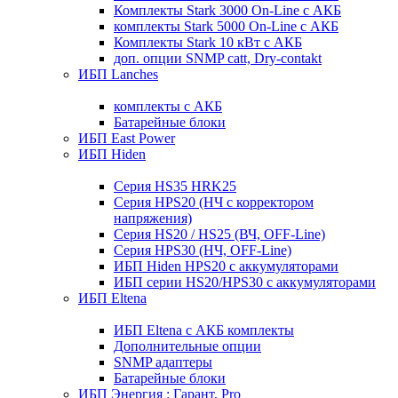
Комплекты Stark 3000 On-Line с АКБ
комплекты Stark 5000 On-Line с АКБ
Комплекты Stark 10 кВт с АКБ
доп. опции SNMP catt, Dry-contakt
ИБП Lanches
комплекты с АКБ
Батарейные блоки
ИБП East Power
ИБП Hiden
Серия HS35 HRK25
Серия HPS20 (НЧ с корректором
напряжения)
Серия HS20 / HS25 (ВЧ, OFF-Line)
Серия HPS30 (НЧ, OFF-Line)
ИБП Hiden HPS20 с аккумуляторами
ИБП серии HS20/HPS30 с аккумуляторами
ИБП Eltena
ИБП Eltena с АКБ комплекты
Дополнительные опции
SNMP адаптеры
Батарейные блоки
ИБП Энергия : Гарант, Pro