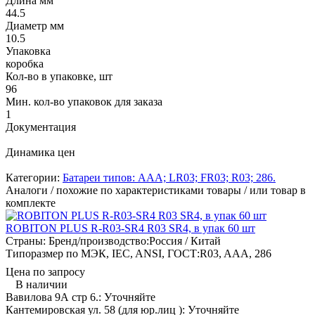
Длина мм
44.5
Диаметр мм
10.5
Упаковка
коробка
Кол-во в упаковке, шт
96
Мин. кол-во упаковок для заказа
1
Документация
Динамика цен
Категории:
Батареи типов: AAA; LR03; FR03; R03; 286.
Аналоги / похожие по характеристиками товары / или товар в
комплекте
ROBITON PLUS R-R03-SR4 R03 SR4, в упак 60 шт
Страны: Бренд/производство:
Россия / Китай
Типоразмер по МЭК, IEC, ANSI, ГОСТ:
R03, AAA, 286
Цена по запросу
В наличии
Вавилова 9А стр 6.:
Уточняйте
Кантемировская ул. 58 (для юр.лиц ):
Уточняйте