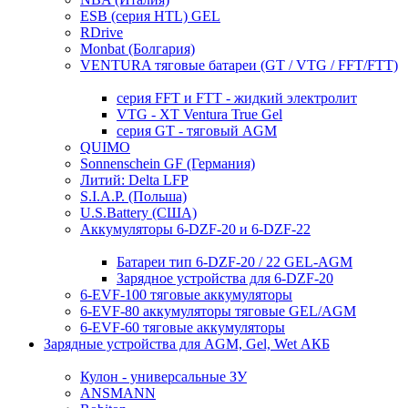
ESB (серия HTL) GEL
RDrive
Monbat (Болгария)
VENTURA тяговые батареи (GT / VTG / FFT/FTT)
серия FFT и FTT - жидкий электролит
VTG - XT Ventura True Gel
серия GT - тяговый AGM
QUIMO
Sonnenschein GF (Германия)
Литий: Delta LFP
S.I.A.P. (Польша)
U.S.Battery (США)
Аккумуляторы 6-DZF-20 и 6-DZF-22
Батареи тип 6-DZF-20 / 22 GEL-AGM
Зарядное устройства для 6-DZF-20
6-EVF-100 тяговые аккумуляторы
6-EVF-80 аккумуляторы тяговые GEL/AGM
6-EVF-60 тяговые аккумуляторы
Зарядные устройства для AGM, Gel, Wet АКБ
Кулон - универсальные ЗУ
ANSMANN