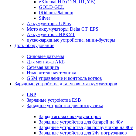
eXtremal HD (12N, U1, YB)
GOLD-GEL
IRidium-Platinum
Silver
Аккумуляторы UPlus
Мото аккумуляторы Delta CT, EPS
Аккумуляторы ИРКУТ
пуско-зарядные устройства, мини-бустеры
Доп. оборудование
Силовые разъемы
Для монтажа АКБ
Сетевая защита
Измерительная техника
GSM управление и контроль котлов
Зарядные устройства для тяговых аккумуляторов
LNP
Зарядные устройства ESB
Зарядное устройство для погрузчика
Заряд тяговых аккумуляторов
Зарядные устройства для батарей на 48v
Зарядные устройства для погрузчиков на 80v
Зарядные устройства для 24v погрузчиков