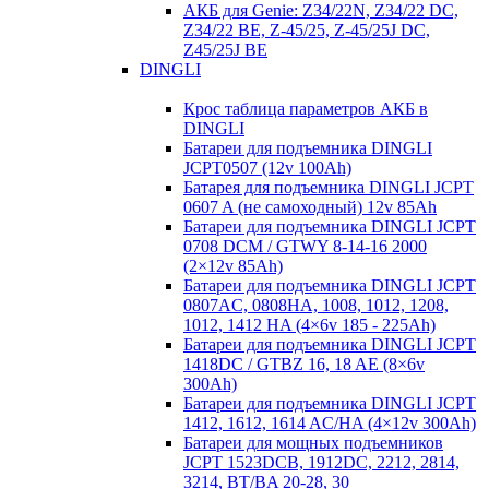
АКБ для Genie: Z34/22N, Z34/22 DC,
Z34/22 BE, Z-45/25, Z-45/25J DC,
Z45/25J BE
DINGLI
Крос таблица параметров АКБ в
DINGLI
Батареи для подъемника DINGLI
JCPT0507 (12v 100Ah)
Батарея для подъемника DINGLI JCPT
0607 A (не самоходный) 12v 85Ah
Батареи для подъемника DINGLI JCPT
0708 DCM / GTWY 8-14-16 2000
(2×12v 85Ah)
Батареи для подъемника DINGLI JCPT
0807AC, 0808HA, 1008, 1012, 1208,
1012, 1412 HA (4×6v 185 - 225Ah)
Батареи для подъемника DINGLI JCPT
1418DC / GTBZ 16, 18 AE (8×6v
300Ah)
Батареи для подъемника DINGLI JCPT
1412, 1612, 1614 AC/HA (4×12v 300Ah)
Батареи для мощных подъемников
JCPT 1523DCB, 1912DC, 2212, 2814,
3214, BT/BA 20-28, 30