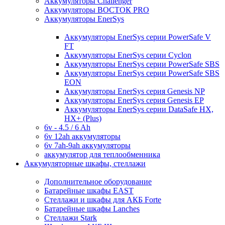
Аккумуляторы Challenger
Аккумуляторы ВОСТОК PRO
Аккумуляторы EnerSys
Аккумуляторы EnerSys серии PowerSafe V
FT
Аккумуляторы EnerSys серии Cyclon
Аккумуляторы EnerSys серии PowerSafe SBS
Аккумуляторы EnerSys серии PowerSafe SBS
EON
Аккумуляторы EnerSys серия Genesis NP
Аккумуляторы EnerSys серия Genesis EP
Аккумуляторы EnerSys серии DataSafe HX,
HX+ (Plus)
6v - 4.5 / 6 Ah
6v 12ah аккумуляторы
6v 7ah-9ah аккумуляторы
аккумулятор для теплообменника
Аккумуляторные шкафы, стеллажи
Дополнительное оборудование
Батарейные шкафы EAST
Стеллажи и шкафы для АКБ Forte
Батарейные шкафы Lanches
Стеллажи Stark