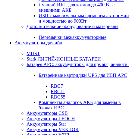
Лучший ИБП для котлов до 400 Вт с
внешними АКБ
ИБП с максимальным временем автономии
и мощностью до 900Вт
Дополнительное оборудование и материалы
Перемычки межаккумуляторные
Аккумуляторы для ибп
MUST
Stark ЛИТИЙ-ИОННЫЕ БАТАРЕИ
Батарея APC: аккумуляторы для ups apc, аналоги.
Батарейные картриджи UPS для ИБП APC
RBC7
RBC11
RBC55
Комплекты аналогов АКБ для замены в
блоках RBC
Аккумуляторы CSB
Аккумуляторы LEOCH
Аккумуляторы Star
Аккумуляторы VEKTOR
Аккумуляторы WBR