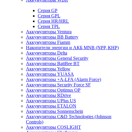
Cерия GP
Серия GPL
Серия HR/HRL
Серия TPL
Аккумуляторы Ventura
Аккумуляторы BB Battery
Аккумуляторы Fiamm
Накопители энергии и АКБ MNB (NPP, КНР)
Аккумуляторы Delta
Аккумуляторы General Security
Аккумуляторы BattBee BT
Аккумуляторы Yellow
Аккумуляторы YUASA
Аккумуляторы +A-LFA (Alarm Force)
Аккумуляторы Security Force SF
Аккумуляторы Optimus OP
Аккумуляторы RDrive
Аккумуляторы UPlus US
Аккумуляторы ETALON
Аккумуляторы Sonnenschein
Аккумуляторы С&D Technologies (Johnson
Controls)
Аккумуляторы COSLIGHT