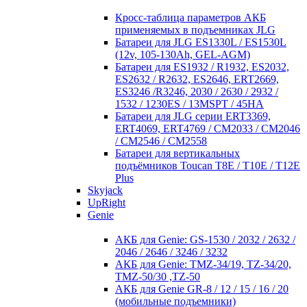
Кросc-таблица параметров АКБ
применяемых в подъемниках JLG
Батареи для JLG ES1330L / ES1530L
(12v, 105-130Ah, GEL-AGM)
Батареи для ES1932 / R1932, ES2032,
ES2632 / R2632, ES2646, ERT2669,
ES3246 /R3246, 2030 / 2630 / 2932 /
1532 / 1230ES / 13MSPT / 45HA
Батареи для JLG серии ERT3369,
ERT4069, ERT4769 / CM2033 / CM2046
/ CM2546 / CM2558
Батареи для вертикальных
подъёмников Toucan T8E / T10E / T12E
Plus
Skyjack
UpRight
Genie
АКБ для Genie: GS-1530 / 2032 / 2632 /
2046 / 2646 / 3246 / 3232
АКБ для Genie: TMZ-34/19, TZ-34/20,
TMZ-50/30 ,TZ-50
АКБ для Genie GR-8 / 12 / 15 / 16 / 20
(мобильные подъемники)