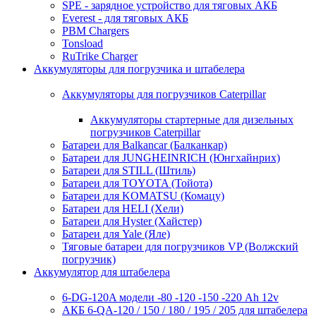
SPE - зарядное устройство для тяговых АКБ
Everest - для тяговых АКБ
PBM Chargers
Tonsload
RuTrike Charger
Аккумуляторы для погрузчика и штабелера
Аккумуляторы для погрузчиков Caterpillar
Аккумуляторы стартерные для дизельных
погрузчиков Caterpillar
Батареи для Balkancar (Балканкар)
Батареи для JUNGHEINRICH (Юнгхайнрих)
Батареи для STILL (Штиль)
Батареи для TOYOTA (Тойота)
Батареи для KOMATSU (Комацу)
Батареи для HELI (Хели)
Батареи для Hyster (Хайстер)
Батареи для Yale (Яле)
Тяговые батареи для погрузчиков VP (Волжский
погрузчик)
Аккумулятор для штабелера
6-DG-120A модели -80 -120 -150 -220 Ah 12v
АКБ 6-QA-120 / 150 / 180 / 195 / 205 для штабелера