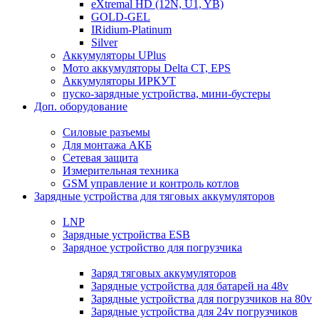
eXtremal HD (12N, U1, YB)
GOLD-GEL
IRidium-Platinum
Silver
Аккумуляторы UPlus
Мото аккумуляторы Delta CT, EPS
Аккумуляторы ИРКУТ
пуско-зарядные устройства, мини-бустеры
Доп. оборудование
Силовые разъемы
Для монтажа АКБ
Сетевая защита
Измерительная техника
GSM управление и контроль котлов
Зарядные устройства для тяговых аккумуляторов
LNP
Зарядные устройства ESB
Зарядное устройство для погрузчика
Заряд тяговых аккумуляторов
Зарядные устройства для батарей на 48v
Зарядные устройства для погрузчиков на 80v
Зарядные устройства для 24v погрузчиков