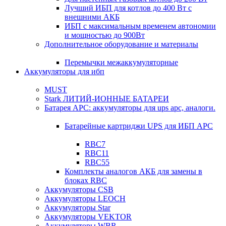
Лучший ИБП для котлов до 400 Вт с
внешними АКБ
ИБП с максимальным временем автономии
и мощностью до 900Вт
Дополнительное оборудование и материалы
Перемычки межаккумуляторные
Аккумуляторы для ибп
MUST
Stark ЛИТИЙ-ИОННЫЕ БАТАРЕИ
Батарея APC: аккумуляторы для ups apc, аналоги.
Батарейные картриджи UPS для ИБП APC
RBC7
RBC11
RBC55
Комплекты аналогов АКБ для замены в
блоках RBC
Аккумуляторы CSB
Аккумуляторы LEOCH
Аккумуляторы Star
Аккумуляторы VEKTOR
Аккумуляторы WBR