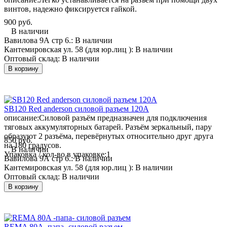
винтов, надежно фиксируется гайкой.
900 руб.
В наличии
Вавилова 9А стр 6.:
В наличии
Кантемировская ул. 58 (для юр.лиц ):
В наличии
Оптовый склад:
В наличии
В корзину
SB120 Red anderson силовой разъем 120А
описание:
Силовой разъём предназначен для подключения
тяговых аккумуляторных батарей. Разъём зеркальный, пару
образуют 2 разъёма, перевёрнутых относительно друг друга
850 руб.
на 180 градусов.
В наличии
Упаковка / кол-во в упаковке:
1
Вавилова 9А стр 6.:
В наличии
Кантемировская ул. 58 (для юр.лиц ):
В наличии
Оптовый склад:
В наличии
В корзину
REMA 80A -папа- силовой разъем