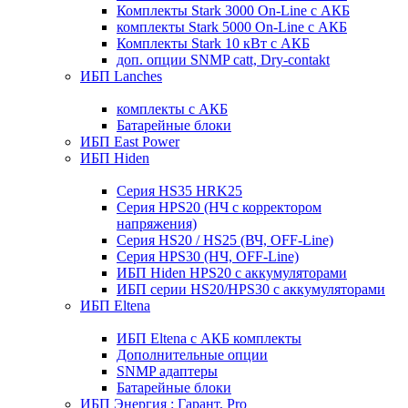
Комплекты Stark 3000 On-Line с АКБ
комплекты Stark 5000 On-Line с АКБ
Комплекты Stark 10 кВт с АКБ
доп. опции SNMP catt, Dry-contakt
ИБП Lanches
комплекты с АКБ
Батарейные блоки
ИБП East Power
ИБП Hiden
Серия HS35 HRK25
Серия HPS20 (НЧ с корректором
напряжения)
Серия HS20 / HS25 (ВЧ, OFF-Line)
Серия HPS30 (НЧ, OFF-Line)
ИБП Hiden HPS20 с аккумуляторами
ИБП серии HS20/HPS30 с аккумуляторами
ИБП Eltena
ИБП Eltena с АКБ комплекты
Дополнительные опции
SNMP адаптеры
Батарейные блоки
ИБП Энергия : Гарант, Pro