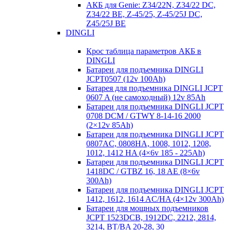
АКБ для Genie: Z34/22N, Z34/22 DC,
Z34/22 BE, Z-45/25, Z-45/25J DC,
Z45/25J BE
DINGLI
Крос таблица параметров АКБ в
DINGLI
Батареи для подъемника DINGLI
JCPT0507 (12v 100Ah)
Батарея для подъемника DINGLI JCPT
0607 A (не самоходный) 12v 85Ah
Батареи для подъемника DINGLI JCPT
0708 DCM / GTWY 8-14-16 2000
(2×12v 85Ah)
Батареи для подъемника DINGLI JCPT
0807AC, 0808HA, 1008, 1012, 1208,
1012, 1412 HA (4×6v 185 - 225Ah)
Батареи для подъемника DINGLI JCPT
1418DC / GTBZ 16, 18 AE (8×6v
300Ah)
Батареи для подъемника DINGLI JCPT
1412, 1612, 1614 AC/HA (4×12v 300Ah)
Батареи для мощных подъемников
JCPT 1523DCB, 1912DC, 2212, 2814,
3214, BT/BA 20-28, 30