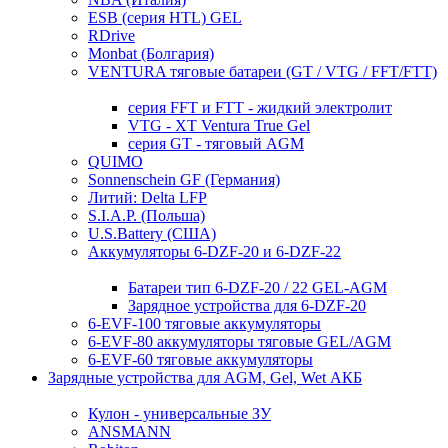
ESB (серия HTL) GEL
RDrive
Monbat (Болгария)
VENTURA тяговые батареи (GT / VTG / FFT/FTT)
серия FFT и FTT - жидкий электролит
VTG - XT Ventura True Gel
серия GT - тяговый AGM
QUIMO
Sonnenschein GF (Германия)
Литий: Delta LFP
S.I.A.P. (Польша)
U.S.Battery (США)
Аккумуляторы 6-DZF-20 и 6-DZF-22
Батареи тип 6-DZF-20 / 22 GEL-AGM
Зарядное устройства для 6-DZF-20
6-EVF-100 тяговые аккумуляторы
6-EVF-80 аккумуляторы тяговые GEL/AGM
6-EVF-60 тяговые аккумуляторы
Зарядные устройства для AGM, Gel, Wet АКБ
Кулон - универсальные ЗУ
ANSMANN