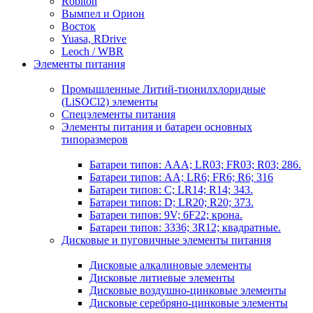
Robiton
Вымпел и Орион
Восток
Yuasa, RDrive
Leoch / WBR
Элементы питания
Промышленные Литий-тионилхлоридные
(LiSOCl2) элементы
Спецэлементы питания
Элементы питания и батареи основных
типоразмеров
Батареи типов: AAA; LR03; FR03; R03; 286.
Батареи типов: AA; LR6; FR6; R6; 316
Батареи типов: C; LR14; R14; 343.
Батареи типов: D; LR20; R20; 373.
Батареи типов: 9V; 6F22; крона.
Батареи типов: 3336; 3R12; квадратные.
Дисковые и пуговичные элементы питания
Дисковые алкалиновые элементы
Дисковые литиевые элементы
Дисковые воздушно-цинковые элементы
Дисковые серебряно-цинковые элементы