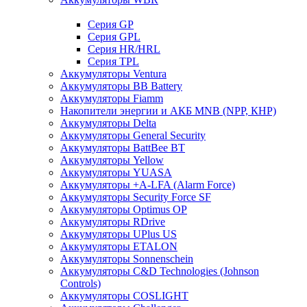
Cерия GP
Серия GPL
Серия HR/HRL
Серия TPL
Аккумуляторы Ventura
Аккумуляторы BB Battery
Аккумуляторы Fiamm
Накопители энергии и АКБ MNB (NPP, КНР)
Аккумуляторы Delta
Аккумуляторы General Security
Аккумуляторы BattBee BT
Аккумуляторы Yellow
Аккумуляторы YUASA
Аккумуляторы +A-LFA (Alarm Force)
Аккумуляторы Security Force SF
Аккумуляторы Optimus OP
Аккумуляторы RDrive
Аккумуляторы UPlus US
Аккумуляторы ETALON
Аккумуляторы Sonnenschein
Аккумуляторы С&D Technologies (Johnson
Controls)
Аккумуляторы COSLIGHT