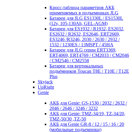
Кросc-таблица параметров АКБ
применяемых в подъемниках JLG
Батареи для JLG ES1330L / ES1530L
(12v, 105-130Ah, GEL-AGM)
Батареи для ES1932 / R1932, ES2032,
ES2632 / R2632, ES2646, ERT2669,
ES3246 /R3246, 2030 / 2630 / 2932 /
1532 / 1230ES / 13MSPT / 45HA
Батареи для JLG серии ERT3369,
ERT4069, ERT4769 / CM2033 / CM2046
/ CM2546 / CM2558
Батареи для вертикальных
подъёмников Toucan T8E / T10E / T12E
Plus
Skyjack
UpRight
Genie
АКБ для Genie: GS-1530 / 2032 / 2632 /
2046 / 2646 / 3246 / 3232
АКБ для Genie: TMZ-34/19, TZ-34/20,
TMZ-50/30 ,TZ-50
АКБ для Genie GR-8 / 12 / 15 / 16 / 20
(мобильные подъемники)