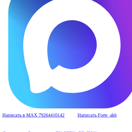
Написать в MAX 79264410142
Написать Forte_akb