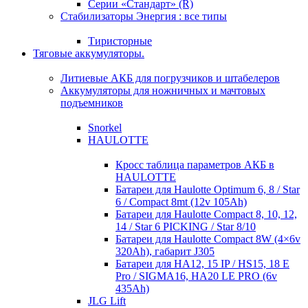
Серии «Стандарт» (R)
Стабилизаторы Энергия : все типы
Тиристорные
Тяговые аккумуляторы.
Литиевые АКБ для погрузчиков и штабелеров
Аккумуляторы для ножничных и мачтовых
подъемников
Snorkel
HAULOTTE
Кросc таблица параметров АКБ в
HAULOTTE
Батареи для Haulotte Optimum 6, 8 / Star
6 / Compact 8mt (12v 105Ah)
Батареи для Haulotte Compact 8, 10, 12,
14 / Star 6 PICKING / Star 8/10
Батареи для Haulotte Compact 8W (4×6v
320Ah), габарит J305
Батареи для HA12, 15 IP / HS15, 18 E
Pro / SIGMA16, HA20 LE PRO (6v
435Ah)
JLG Lift