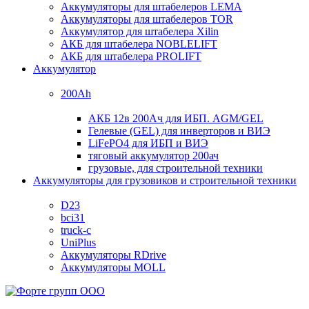
Аккумуляторы для штабелеров LEMA
Аккумуляторы для штабелеров TOR
Аккумулятор для штабелера Xilin
АКБ для штабелера NOBLELIFT
АКБ для штабелера PROLIFT
Аккумулятор
200Ah
АКБ 12в 200Ач для ИБП. AGM/GEL
Гелевые (GEL) для инверторов и ВИЭ
LiFePO4 для ИБП и ВИЭ
тяговый аккумулятор 200ач
грузовые, для строительной техники
Аккумуляторы для грузовиков и строительной техники
D23
bci31
truck-c
UniPlus
Аккумуляторы RDrive
Аккумуляторы MOLL