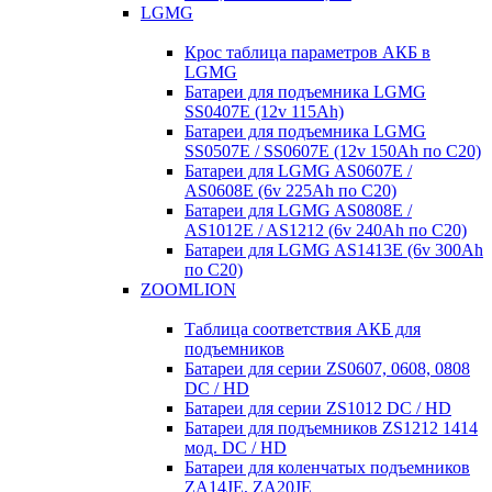
LGMG
Крос таблица параметров АКБ в
LGMG
Батареи для подъемника LGMG
SS0407E (12v 115Ah)
Батареи для подъемника LGMG
SS0507E / SS0607E (12v 150Ah по С20)
Батареи для LGMG AS0607E /
AS0608E (6v 225Ah по С20)
Батареи для LGMG AS0808E /
AS1012E / AS1212 (6v 240Ah по С20)
Батареи для LGMG AS1413E (6v 300Ah
по С20)
ZOOMLION
Таблица соответствия АКБ для
подъемников
Батареи для серии ZS0607, 0608, 0808
DC / HD
Батареи для серии ZS1012 DC / HD
Батареи для подъемников ZS1212 1414
мод. DC / HD
Батареи для коленчатых подъемников
ZA14JE, ZA20JE