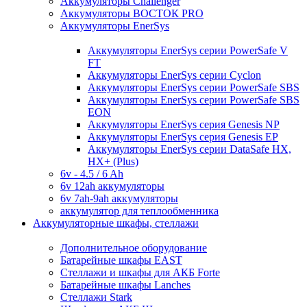
Аккумуляторы Challenger
Аккумуляторы ВОСТОК PRO
Аккумуляторы EnerSys
Аккумуляторы EnerSys серии PowerSafe V
FT
Аккумуляторы EnerSys серии Cyclon
Аккумуляторы EnerSys серии PowerSafe SBS
Аккумуляторы EnerSys серии PowerSafe SBS
EON
Аккумуляторы EnerSys серия Genesis NP
Аккумуляторы EnerSys серия Genesis EP
Аккумуляторы EnerSys серии DataSafe HX,
HX+ (Plus)
6v - 4.5 / 6 Ah
6v 12ah аккумуляторы
6v 7ah-9ah аккумуляторы
аккумулятор для теплообменника
Аккумуляторные шкафы, стеллажи
Дополнительное оборудование
Батарейные шкафы EAST
Стеллажи и шкафы для АКБ Forte
Батарейные шкафы Lanches
Стеллажи Stark