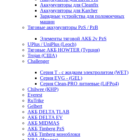
Аккумуляторы для Cleanfix
Аккумуляторы для Karcher
Зарядные устройства для поломоечных
машин
Тяговые аккумуляторы PzS / PzB
Элементы тяговой АКБ 2v PzS
UPlus / UniPlus (Leoch)
Тяговые АКБ HOWTER (Турция)
Trojan (США)
Challenger
Серия T - с жидким электролитом (WET)
Серия EVG - (GEL)
Серия Clean-PRO литиевые (LiFPo4)
Chilwee (КНР)
Everest
RuTrike
Gelbert
АКБ DELTA TLAB
АКБ DELTA EV
АКБ MIDMAS
АКБ Timberg PzS
АКБ Timberg моноблоки
NBA (Италия)