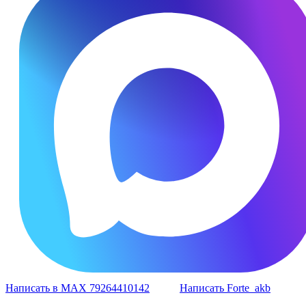
Написать в MAX 79264410142
Написать Forte_akb