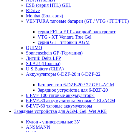
ESB (серия HTL) GEL
RDrive
Monbat (Болгария)
VENTURA тяговые батареи (GT / VTG / FFT/FTT)
серия FFT и FTT - жидкий электролит
VTG - XT Ventura True Gel
серия GT - тяговый AGM
QUIMO
Sonnenschein GF (Германия)
Литий: Delta LFP
S.I.A.P. (Польша)
U.S.Battery (США)
Аккумуляторы 6-DZF-20 и 6-DZF-22
Батареи тип 6-DZF-20 / 22 GEL-AGM
Зарядное устройства для 6-DZF-20
6-EVF-100 тяговые аккумуляторы
6-EVF-80 аккумуляторы тяговые GEL/AGM
6-EVF-60 тяговые аккумуляторы
Зарядные устройства для AGM, Gel, Wet АКБ
Кулон - универсальные ЗУ
ANSMANN