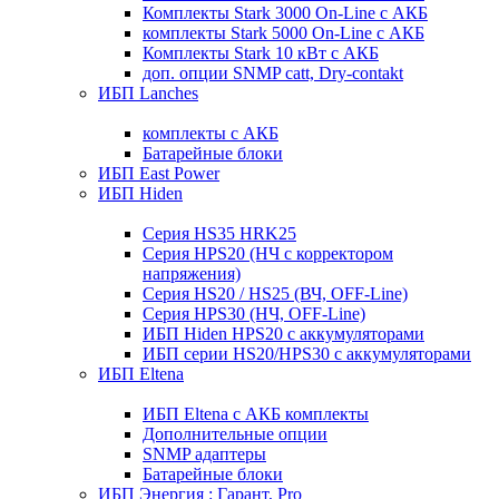
Комплекты Stark 3000 On-Line с АКБ
комплекты Stark 5000 On-Line с АКБ
Комплекты Stark 10 кВт с АКБ
доп. опции SNMP catt, Dry-contakt
ИБП Lanches
комплекты с АКБ
Батарейные блоки
ИБП East Power
ИБП Hiden
Серия HS35 HRK25
Серия HPS20 (НЧ с корректором
напряжения)
Серия HS20 / HS25 (ВЧ, OFF-Line)
Серия HPS30 (НЧ, OFF-Line)
ИБП Hiden HPS20 с аккумуляторами
ИБП серии HS20/HPS30 с аккумуляторами
ИБП Eltena
ИБП Eltena с АКБ комплекты
Дополнительные опции
SNMP адаптеры
Батарейные блоки
ИБП Энергия : Гарант, Pro