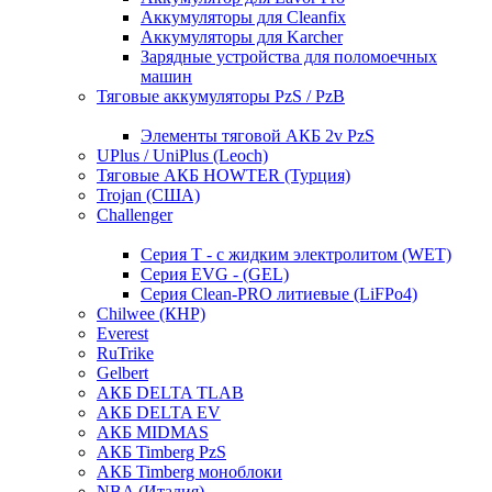
Аккумуляторы для Cleanfix
Аккумуляторы для Karcher
Зарядные устройства для поломоечных
машин
Тяговые аккумуляторы PzS / PzB
Элементы тяговой АКБ 2v PzS
UPlus / UniPlus (Leoch)
Тяговые АКБ HOWTER (Турция)
Trojan (США)
Challenger
Серия T - с жидким электролитом (WET)
Серия EVG - (GEL)
Серия Clean-PRO литиевые (LiFPo4)
Chilwee (КНР)
Everest
RuTrike
Gelbert
АКБ DELTA TLAB
АКБ DELTA EV
АКБ MIDMAS
АКБ Timberg PzS
АКБ Timberg моноблоки
NBA (Италия)