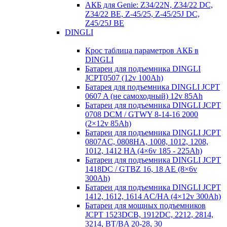
АКБ для Genie: Z34/22N, Z34/22 DC,
Z34/22 BE, Z-45/25, Z-45/25J DC,
Z45/25J BE
DINGLI
Крос таблица параметров АКБ в
DINGLI
Батареи для подъемника DINGLI
JCPT0507 (12v 100Ah)
Батарея для подъемника DINGLI JCPT
0607 A (не самоходный) 12v 85Ah
Батареи для подъемника DINGLI JCPT
0708 DCM / GTWY 8-14-16 2000
(2×12v 85Ah)
Батареи для подъемника DINGLI JCPT
0807AC, 0808HA, 1008, 1012, 1208,
1012, 1412 HA (4×6v 185 - 225Ah)
Батареи для подъемника DINGLI JCPT
1418DC / GTBZ 16, 18 AE (8×6v
300Ah)
Батареи для подъемника DINGLI JCPT
1412, 1612, 1614 AC/HA (4×12v 300Ah)
Батареи для мощных подъемников
JCPT 1523DCB, 1912DC, 2212, 2814,
3214, BT/BA 20-28, 30