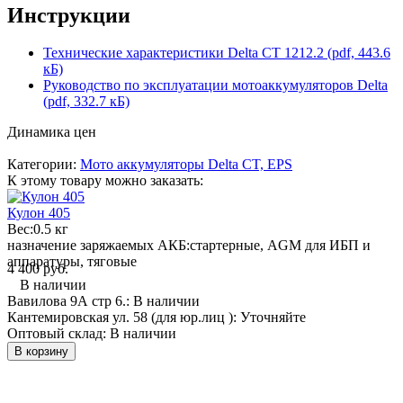
Инструкции
Технические характеристики Delta СТ 1212.2 (pdf, 443.6
кБ)
Руководство по эксплуатации мотоаккумуляторов Delta
(pdf, 332.7 кБ)
Динамика цен
Категории:
Мото аккумуляторы Delta CT, EPS
К этому товару можно заказать:
Кулон 405
Вес:
0.5 кг
назначение заряжаемых АКБ:
стартерные, AGM для ИБП и
аппаратуры, тяговые
4 400 руб.
В наличии
Вавилова 9А стр 6.:
В наличии
Кантемировская ул. 58 (для юр.лиц ):
Уточняйте
Оптовый склад:
В наличии
В корзину