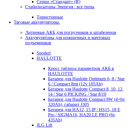
Серии «Стандарт» (R)
Стабилизаторы Энергия : все типы
Тиристорные
Тяговые аккумуляторы.
Литиевые АКБ для погрузчиков и штабелеров
Аккумуляторы для ножничных и мачтовых
подъемников
Snorkel
HAULOTTE
Кросc таблица параметров АКБ в
HAULOTTE
Батареи для Haulotte Optimum 6, 8 / Star
6 / Compact 8mt (12v 105Ah)
Батареи для Haulotte Compact 8, 10, 12,
14 / Star 6 PICKING / Star 8/10
Батареи для Haulotte Compact 8W (4×6v
320Ah), габарит J305
Батареи для HA12, 15 IP / HS15, 18 E
Pro / SIGMA16, HA20 LE PRO (6v
435Ah)
JLG Lift