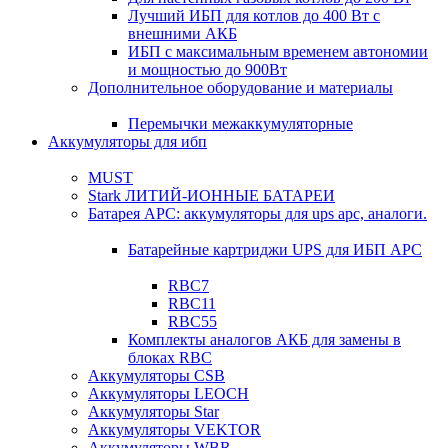
Лучший ИБП для котлов до 400 Вт с
внешними АКБ
ИБП с максимальным временем автономии
и мощностью до 900Вт
Дополнительное оборудование и материалы
Перемычки межаккумуляторные
Аккумуляторы для ибп
MUST
Stark ЛИТИЙ-ИОННЫЕ БАТАРЕИ
Батарея APC: аккумуляторы для ups apc, аналоги.
Батарейные картриджи UPS для ИБП APC
RBC7
RBC11
RBC55
Комплекты аналогов АКБ для замены в
блоках RBC
Аккумуляторы CSB
Аккумуляторы LEOCH
Аккумуляторы Star
Аккумуляторы VEKTOR
Аккумуляторы WBR