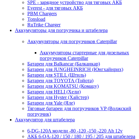
SPE - зарядное устройство для тяговых АКБ
Everest - для тяговых АКБ
PBM Chargers
Tonsload
RuTrike Charger
Аккумуляторы для погрузчика и штабелера
Аккумуляторы для погрузчиков Caterpillar
Аккумуляторы стартерные для дизельных
погрузчиков Caterpillar
Батареи для Balkancar (Балканкар)
Батареи для JUNGHEINRICH (Юнгхайнрих)
Батареи для STILL (Штиль)
Батареи для TOYOTA (Тойота)
Батареи для KOMATSU (Комацу)
Батареи для HELI (Хели)
Батареи для Hyster (Хайстер)
Батареи для Yale (Яле)
Тяговые батареи для погрузчиков VP (Волжский
погрузчик)
Аккумулятор для штабелера
6-DG-120A модели -80 -120 -150 -220 Ah 12v
АКБ 6-QA-120 / 150 / 180 / 195 / 205 для штабелера