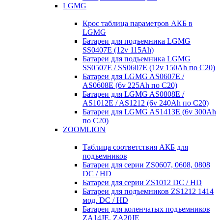
LGMG
Крос таблица параметров АКБ в
LGMG
Батареи для подъемника LGMG
SS0407E (12v 115Ah)
Батареи для подъемника LGMG
SS0507E / SS0607E (12v 150Ah по С20)
Батареи для LGMG AS0607E /
AS0608E (6v 225Ah по С20)
Батареи для LGMG AS0808E /
AS1012E / AS1212 (6v 240Ah по С20)
Батареи для LGMG AS1413E (6v 300Ah
по С20)
ZOOMLION
Таблица соответствия АКБ для
подъемников
Батареи для серии ZS0607, 0608, 0808
DC / HD
Батареи для серии ZS1012 DC / HD
Батареи для подъемников ZS1212 1414
мод. DC / HD
Батареи для коленчатых подъемников
ZA14JE, ZA20JE