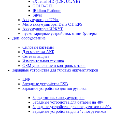
eXtremal HD (12N, U1, YB)
GOLD-GEL
IRidium-Platinum
Silver
Аккумуляторы UPlus
Мото аккумуляторы Delta CT, EPS
Аккумуляторы ИРКУТ
пуско-зарядные устройства, мини-бустеры
Доп. оборудование
Силовые разъемы
Для монтажа АКБ
Сетевая защита
Измерительная техника
GSM управление и контроль котлов
Зарядные устройства для тяговых аккумуляторов
LNP
Зарядные устройства ESB
Зарядное устройство для погрузчика
Заряд тяговых аккумуляторов
Зарядные устройства для батарей на 48v
Зарядные устройства для погрузчиков на 80v
Зарядные устройства для 24v погрузчиков