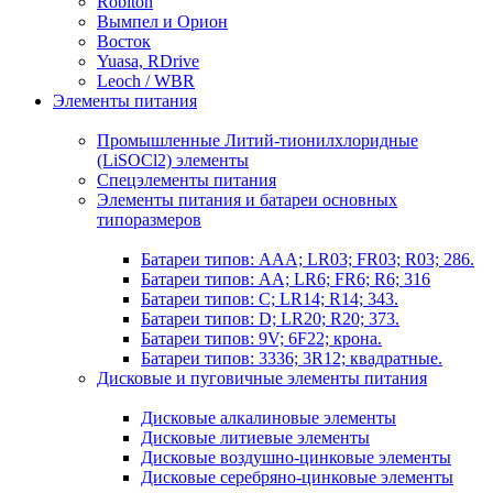
Robiton
Вымпел и Орион
Восток
Yuasa, RDrive
Leoch / WBR
Элементы питания
Промышленные Литий-тионилхлоридные
(LiSOCl2) элементы
Спецэлементы питания
Элементы питания и батареи основных
типоразмеров
Батареи типов: AAA; LR03; FR03; R03; 286.
Батареи типов: AA; LR6; FR6; R6; 316
Батареи типов: C; LR14; R14; 343.
Батареи типов: D; LR20; R20; 373.
Батареи типов: 9V; 6F22; крона.
Батареи типов: 3336; 3R12; квадратные.
Дисковые и пуговичные элементы питания
Дисковые алкалиновые элементы
Дисковые литиевые элементы
Дисковые воздушно-цинковые элементы
Дисковые серебряно-цинковые элементы