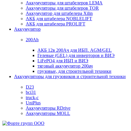
Аккумуляторы для штабелеров LEMA
Аккумуляторы для штабелеров TOR
Аккумулятор для штабелера Xilin
АКБ для штабелера NOBLELIFT
АКБ для штабелера PROLIFT
Аккумулятор
200Ah
АКБ 12в 200Ач для ИБП. AGM/GEL
Гелевые (GEL) для инверторов и ВИЭ
LiFePO4 для ИБП и ВИЭ
тяговый аккумулятор 200ач
грузовые, для строительной техники
Аккумуляторы для грузовиков и строительной техники
D23
bci31
truck-c
UniPlus
Аккумуляторы RDrive
Аккумуляторы MOLL