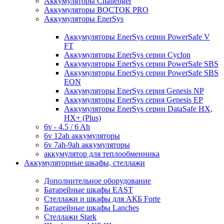
Аккумуляторы Challenger
Аккумуляторы ВОСТОК PRO
Аккумуляторы EnerSys
Аккумуляторы EnerSys серии PowerSafe V
FT
Аккумуляторы EnerSys серии Cyclon
Аккумуляторы EnerSys серии PowerSafe SBS
Аккумуляторы EnerSys серии PowerSafe SBS
EON
Аккумуляторы EnerSys серия Genesis NP
Аккумуляторы EnerSys серия Genesis EP
Аккумуляторы EnerSys серии DataSafe HX,
HX+ (Plus)
6v - 4.5 / 6 Ah
6v 12ah аккумуляторы
6v 7ah-9ah аккумуляторы
аккумулятор для теплообменника
Аккумуляторные шкафы, стеллажи
Дополнительное оборудование
Батарейные шкафы EAST
Стеллажи и шкафы для АКБ Forte
Батарейные шкафы Lanches
Стеллажи Stark