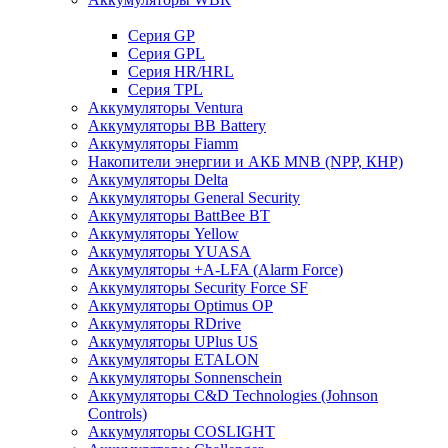
Cерия GP
Серия GPL
Серия HR/HRL
Серия TPL
Аккумуляторы Ventura
Аккумуляторы BB Battery
Аккумуляторы Fiamm
Накопители энергии и АКБ MNB (NPP, КНР)
Аккумуляторы Delta
Аккумуляторы General Security
Аккумуляторы BattBee BT
Аккумуляторы Yellow
Аккумуляторы YUASA
Аккумуляторы +A-LFA (Alarm Force)
Аккумуляторы Security Force SF
Аккумуляторы Optimus OP
Аккумуляторы RDrive
Аккумуляторы UPlus US
Аккумуляторы ETALON
Аккумуляторы Sonnenschein
Аккумуляторы С&D Technologies (Johnson
Controls)
Аккумуляторы COSLIGHT