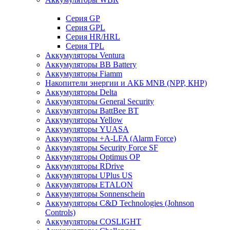
Cерия GP
Серия GPL
Серия HR/HRL
Серия TPL
Аккумуляторы Ventura
Аккумуляторы BB Battery
Аккумуляторы Fiamm
Накопители энергии и АКБ MNB (NPP, КНР)
Аккумуляторы Delta
Аккумуляторы General Security
Аккумуляторы BattBee BT
Аккумуляторы Yellow
Аккумуляторы YUASA
Аккумуляторы +A-LFA (Alarm Force)
Аккумуляторы Security Force SF
Аккумуляторы Optimus OP
Аккумуляторы RDrive
Аккумуляторы UPlus US
Аккумуляторы ETALON
Аккумуляторы Sonnenschein
Аккумуляторы С&D Technologies (Johnson
Controls)
Аккумуляторы COSLIGHT