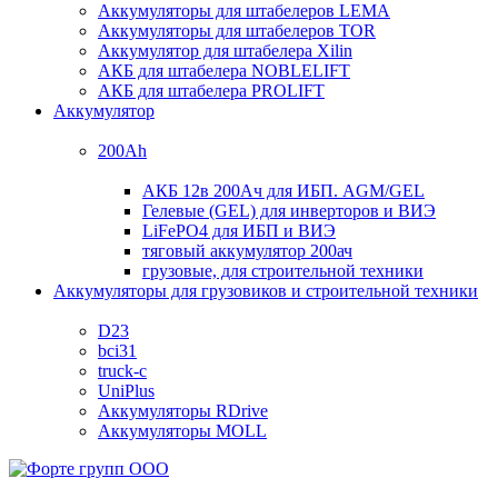
Аккумуляторы для штабелеров LEMA
Аккумуляторы для штабелеров TOR
Аккумулятор для штабелера Xilin
АКБ для штабелера NOBLELIFT
АКБ для штабелера PROLIFT
Аккумулятор
200Ah
АКБ 12в 200Ач для ИБП. AGM/GEL
Гелевые (GEL) для инверторов и ВИЭ
LiFePO4 для ИБП и ВИЭ
тяговый аккумулятор 200ач
грузовые, для строительной техники
Аккумуляторы для грузовиков и строительной техники
D23
bci31
truck-c
UniPlus
Аккумуляторы RDrive
Аккумуляторы MOLL