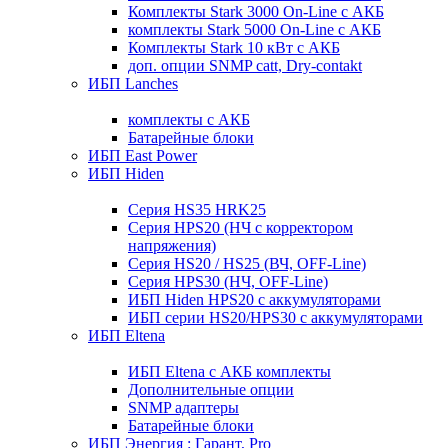
Комплекты Stark 3000 On-Line с АКБ
комплекты Stark 5000 On-Line с АКБ
Комплекты Stark 10 кВт с АКБ
доп. опции SNMP catt, Dry-contakt
ИБП Lanches
комплекты с АКБ
Батарейные блоки
ИБП East Power
ИБП Hiden
Серия HS35 HRK25
Серия HPS20 (НЧ с корректором
напряжения)
Серия HS20 / HS25 (ВЧ, OFF-Line)
Серия HPS30 (НЧ, OFF-Line)
ИБП Hiden HPS20 с аккумуляторами
ИБП серии HS20/HPS30 с аккумуляторами
ИБП Eltena
ИБП Eltena с АКБ комплекты
Дополнительные опции
SNMP адаптеры
Батарейные блоки
ИБП Энергия : Гарант, Pro