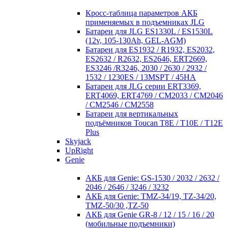
Кросc-таблица параметров АКБ
применяемых в подъемниках JLG
Батареи для JLG ES1330L / ES1530L
(12v, 105-130Ah, GEL-AGM)
Батареи для ES1932 / R1932, ES2032,
ES2632 / R2632, ES2646, ERT2669,
ES3246 /R3246, 2030 / 2630 / 2932 /
1532 / 1230ES / 13MSPT / 45HA
Батареи для JLG серии ERT3369,
ERT4069, ERT4769 / CM2033 / CM2046
/ CM2546 / CM2558
Батареи для вертикальных
подъёмников Toucan T8E / T10E / T12E
Plus
Skyjack
UpRight
Genie
АКБ для Genie: GS-1530 / 2032 / 2632 /
2046 / 2646 / 3246 / 3232
АКБ для Genie: TMZ-34/19, TZ-34/20,
TMZ-50/30 ,TZ-50
АКБ для Genie GR-8 / 12 / 15 / 16 / 20
(мобильные подъемники)