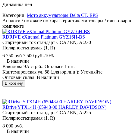
Динамика цен
Категории:
Мото аккумуляторы Delta CT, EPS
Аналоги / похожие по характеристиками товары / или товар в
комплекте
RDRIVE eXtremal Platinum GYZ16H-BS
Стартерный ток стандарт CCA / EN, А:
230
Полярность:
прямая (1, R)
6 750 руб.
7 500 руб.
-10%
В наличии
Вавилова 9А стр 6.:
Осталась 1 шт.
Кантемировская ул. 58 (для юр.лиц ):
Уточняйте
Оптовый склад:
В наличии
В корзину
RDrive YTX14H (65948-00 HARLEY DAVIDSON)
Стартерный ток стандарт CCA / EN, А:
225
Полярность:
прямая (1, R)
8 000 руб.
В наличии