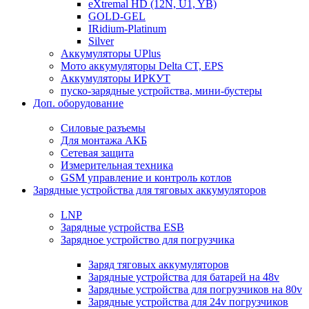
eXtremal HD (12N, U1, YB)
GOLD-GEL
IRidium-Platinum
Silver
Аккумуляторы UPlus
Мото аккумуляторы Delta CT, EPS
Аккумуляторы ИРКУТ
пуско-зарядные устройства, мини-бустеры
Доп. оборудование
Силовые разъемы
Для монтажа АКБ
Сетевая защита
Измерительная техника
GSM управление и контроль котлов
Зарядные устройства для тяговых аккумуляторов
LNP
Зарядные устройства ESB
Зарядное устройство для погрузчика
Заряд тяговых аккумуляторов
Зарядные устройства для батарей на 48v
Зарядные устройства для погрузчиков на 80v
Зарядные устройства для 24v погрузчиков