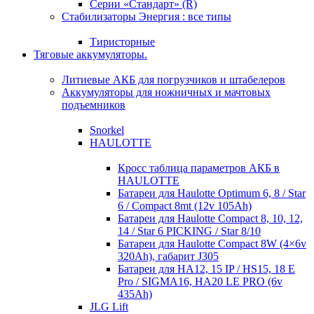
Серии «Стандарт» (R)
Стабилизаторы Энергия : все типы
Тиристорные
Тяговые аккумуляторы.
Литиевые АКБ для погрузчиков и штабелеров
Аккумуляторы для ножничных и мачтовых
подъемников
Snorkel
HAULOTTE
Кросc таблица параметров АКБ в
HAULOTTE
Батареи для Haulotte Optimum 6, 8 / Star
6 / Compact 8mt (12v 105Ah)
Батареи для Haulotte Compact 8, 10, 12,
14 / Star 6 PICKING / Star 8/10
Батареи для Haulotte Compact 8W (4×6v
320Ah), габарит J305
Батареи для HA12, 15 IP / HS15, 18 E
Pro / SIGMA16, HA20 LE PRO (6v
435Ah)
JLG Lift