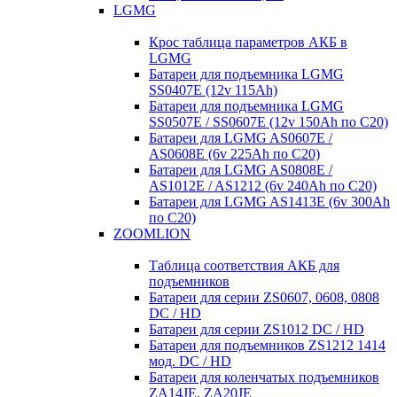
LGMG
Крос таблица параметров АКБ в
LGMG
Батареи для подъемника LGMG
SS0407E (12v 115Ah)
Батареи для подъемника LGMG
SS0507E / SS0607E (12v 150Ah по С20)
Батареи для LGMG AS0607E /
AS0608E (6v 225Ah по С20)
Батареи для LGMG AS0808E /
AS1012E / AS1212 (6v 240Ah по С20)
Батареи для LGMG AS1413E (6v 300Ah
по С20)
ZOOMLION
Таблица соответствия АКБ для
подъемников
Батареи для серии ZS0607, 0608, 0808
DC / HD
Батареи для серии ZS1012 DC / HD
Батареи для подъемников ZS1212 1414
мод. DC / HD
Батареи для коленчатых подъемников
ZA14JE, ZA20JE