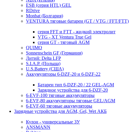
ESB (серия HTL) GEL
RDrive
Monbat (Болгария)
VENTURA тяговые батареи (GT / VTG / FFT/FTT)
серия FFT и FTT - жидкий электролит
VTG - XT Ventura True Gel
серия GT - тяговый AGM
QUIMO
Sonnenschein GF (Германия)
Литий: Delta LFP
S.I.A.P. (Польша)
U.S.Battery (США)
Аккумуляторы 6-DZF-20 и 6-DZF-22
Батареи тип 6-DZF-20 / 22 GEL-AGM
Зарядное устройства для 6-DZF-20
6-EVF-100 тяговые аккумуляторы
6-EVF-80 аккумуляторы тяговые GEL/AGM
6-EVF-60 тяговые аккумуляторы
Зарядные устройства для AGM, Gel, Wet АКБ
Кулон - универсальные ЗУ
ANSMANN