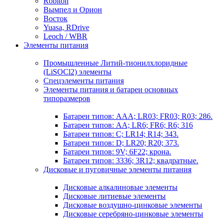
Robiton
Вымпел и Орион
Восток
Yuasa, RDrive
Leoch / WBR
Элементы питания
Промышленные Литий-тионилхлоридные
(LiSOCl2) элементы
Спецэлементы питания
Элементы питания и батареи основных
типоразмеров
Батареи типов: AAA; LR03; FR03; R03; 286.
Батареи типов: AA; LR6; FR6; R6; 316
Батареи типов: C; LR14; R14; 343.
Батареи типов: D; LR20; R20; 373.
Батареи типов: 9V; 6F22; крона.
Батареи типов: 3336; 3R12; квадратные.
Дисковые и пуговичные элементы питания
Дисковые алкалиновые элементы
Дисковые литиевые элементы
Дисковые воздушно-цинковые элементы
Дисковые серебряно-цинковые элементы