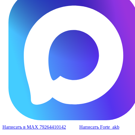
Написать в MAX 79264410142
Написать Forte_akb