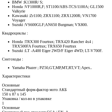
BMW :K1300R/ S;
Honda :VF1000R,F; ST1100/ABS-TCS/1100A; GL1500
Valkyrie
Kawasaki :Zr1100; ZRX1100; ZRX1200R; VN1700
Voyager
Suzuki :VS600GLF;AN650 Burgman; VX800.
Квадроциклы :
Honda :TRX300 Fourtrax; TRX420 Rancher 4x4 ;
TRX500FA Fourtrax; TRX650 Fourtrax
Suzuki :LT -A400 Eiger 2WD/F Eiger 4WD; LT-V700F.
Снегоходы :
Yamaha Phazer ; PZ50,GT,MP,MT,RT,VT; Apex..
Характеристики
Основные
Стандартный форм-фактор мото АКБ
150 x 87 x 145
Упаковка / кол-во в упаковке
1
Основные