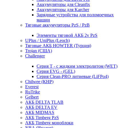
Аккумуляторы для Cleanfix
Аккумуляторы для Karcher
Зарядные устройства для поломоечных
машин
Тяговые аккумуляторы PzS / PzB
Элементы тяговой АКБ 2v PzS
UPlus / UniPlus (Leoch)
Тяговые АКБ HOWTER (Турция)
Trojan (США)
Challenger
Серия T - с жидким электролитом (WET)
Серия EVG - (GEL)
Серия Clean-PRO литиевые (LiFPo4)
Chilwee (КНР)
Everest
RuTrike
Gelbert
АКБ DELTA TLAB
АКБ DELTA EV
АКБ MIDMAS
АКБ Timberg PzS
АКБ Timberg моноблоки
NBA (Италия)