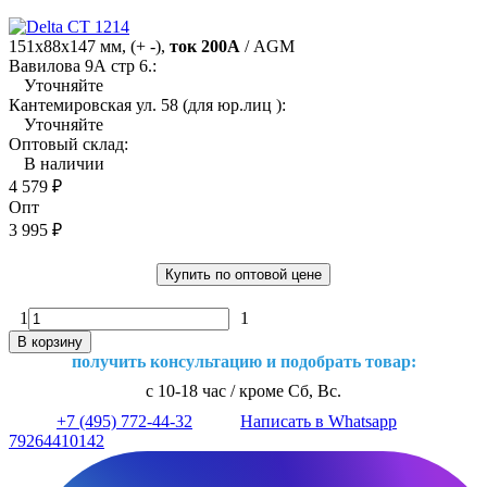
151х88х147 мм, (+ -),
ток 200А
/ AGM
Вавилова 9А стр 6.:
Уточняйте
Кантемировская ул. 58 (для юр.лиц ):
Уточняйте
Оптовый склад:
В наличии
4 579
₽
Опт
3 995
₽
Купить по оптовой цене
1
1
В корзину
получить консультацию и подобрать товар:
с 10-18 час / кроме Сб, Вс.
+7 (495) 772-44-32
Написать в Whatsapp
79264410142