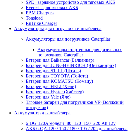
SPE - зарядное устройство для тяговых АКБ
Everest - для тяговых АКБ
PBM Chargers
Tonsload
RuTrike Charger
Аккумуляторы для погрузчика и штабелера
Аккумуляторы для погрузчиков Caterpillar
Аккумуляторы стартерные для дизельных
погрузчиков Caterpillar
Батареи для Balkancar (Балканкар)
Батареи для JUNGHEINRICH (Юнгхайнрих)
Батареи для STILL (Штиль)
Батареи для TOYOTA (Тойота)
Батареи для KOMATSU (Комацу)
Батареи для HELI (Хели)
Батареи для Hyster (Хайстер)
Батареи для Yale (Яле)
Тяговые батареи для погрузчиков VP (Волжский
погрузчик)
Аккумулятор для штабелера
6-DG-120A модели -80 -120 -150 -220 Ah 12v
АКБ 6-QA-120 / 150 / 180 / 195 / 205 для штабелера