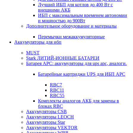
Лучший ИБП для котлов до 400 Вт с
внешними АКБ
ИБП с максимальным временем автономии
и мощностью до 900Вт
Дополнительное оборудование и материалы
Перемычки межаккумуляторные
Аккумуляторы для ибп
MUST
Stark ЛИТИЙ-ИОННЫЕ БАТАРЕИ
Батарея APC: аккумуляторы для ups apc, аналоги.
Батарейные картриджи UPS для ИБП APC
RBC7
RBC11
RBC55
Комплекты аналогов АКБ для замены в
блоках RBC
Аккумуляторы CSB
Аккумуляторы LEOCH
Аккумуляторы Star
Аккумуляторы VEKTOR
Аккумуляторы WBR