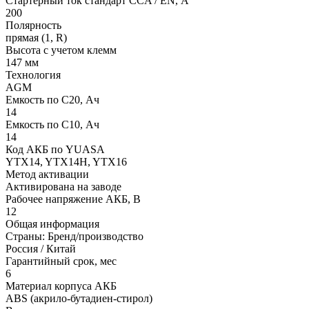
Стартерный ток стандарт CCA / EN, А
200
Полярность
прямая (1, R)
Высота с учетом клемм
147 мм
Технология
AGM
Емкость по С20, Ач
14
Емкость по С10, Ач
14
Код АКБ по YUASA
YTX14, YTX14H, YTX16
Метод активации
Активирована на заводе
Рабочее напряжение АКБ, B
12
Общая информация
Страны: Бренд/производство
Россия / Китай
Гарантийный срок, мес
6
Материал корпуса АКБ
ABS (акрило-бутадиен-стирол)