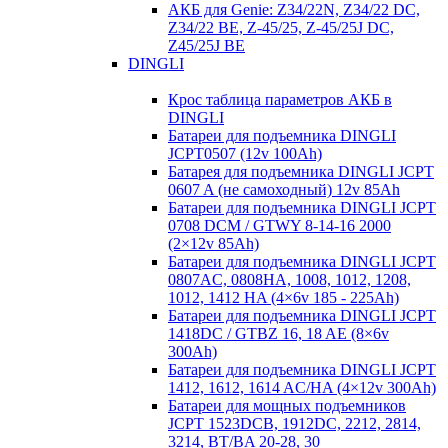
АКБ для Genie: Z34/22N, Z34/22 DC,
Z34/22 BE, Z-45/25, Z-45/25J DC,
Z45/25J BE
DINGLI
Крос таблица параметров АКБ в
DINGLI
Батареи для подъемника DINGLI
JCPT0507 (12v 100Ah)
Батарея для подъемника DINGLI JCPT
0607 A (не самоходный) 12v 85Ah
Батареи для подъемника DINGLI JCPT
0708 DCM / GTWY 8-14-16 2000
(2×12v 85Ah)
Батареи для подъемника DINGLI JCPT
0807AC, 0808HA, 1008, 1012, 1208,
1012, 1412 HA (4×6v 185 - 225Ah)
Батареи для подъемника DINGLI JCPT
1418DC / GTBZ 16, 18 AE (8×6v
300Ah)
Батареи для подъемника DINGLI JCPT
1412, 1612, 1614 AC/HA (4×12v 300Ah)
Батареи для мощных подъемников
JCPT 1523DCB, 1912DC, 2212, 2814,
3214, BT/BA 20-28, 30