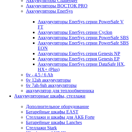
Аккумуляторы Challenger
Аккумуляторы ВОСТОК PRO
Аккумуляторы EnerSys
Аккумуляторы EnerSys серии PowerSafe V
FT
Аккумуляторы EnerSys серии Cyclon
Аккумуляторы EnerSys серии PowerSafe SBS
Аккумуляторы EnerSys серии PowerSafe SBS
EON
Аккумуляторы EnerSys серия Genesis NP
Аккумуляторы EnerSys серия Genesis EP
Аккумуляторы EnerSys серии DataSafe HX,
HX+ (Plus)
6v - 4.5 / 6 Ah
6v 12ah аккумуляторы
6v 7ah-9ah аккумуляторы
аккумулятор для теплообменника
Аккумуляторные шкафы, стеллажи
Дополнительное оборудование
Батарейные шкафы EAST
Стеллажи и шкафы для АКБ Forte
Батарейные шкафы Lanches
Стеллажи Stark