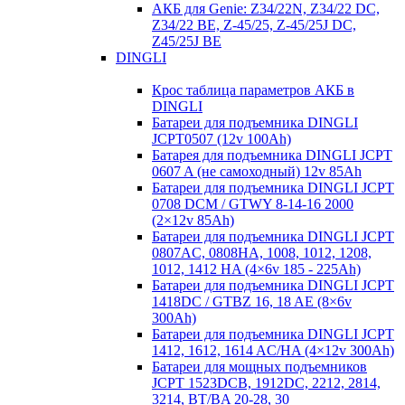
АКБ для Genie: Z34/22N, Z34/22 DC,
Z34/22 BE, Z-45/25, Z-45/25J DC,
Z45/25J BE
DINGLI
Крос таблица параметров АКБ в
DINGLI
Батареи для подъемника DINGLI
JCPT0507 (12v 100Ah)
Батарея для подъемника DINGLI JCPT
0607 A (не самоходный) 12v 85Ah
Батареи для подъемника DINGLI JCPT
0708 DCM / GTWY 8-14-16 2000
(2×12v 85Ah)
Батареи для подъемника DINGLI JCPT
0807AC, 0808HA, 1008, 1012, 1208,
1012, 1412 HA (4×6v 185 - 225Ah)
Батареи для подъемника DINGLI JCPT
1418DC / GTBZ 16, 18 AE (8×6v
300Ah)
Батареи для подъемника DINGLI JCPT
1412, 1612, 1614 AC/HA (4×12v 300Ah)
Батареи для мощных подъемников
JCPT 1523DCB, 1912DC, 2212, 2814,
3214, BT/BA 20-28, 30