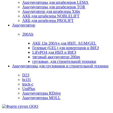
Аккумуляторы для штабелеров LEMA
Аккумуляторы для штабелеров TOR
Аккумулятор для штабелера Xilin
АКБ для штабелера NOBLELIFT
АКБ для штабелера PROLIFT
Аккумулятор
200Ah
АКБ 12в 200Ач для ИБП. AGM/GEL
Гелевые (GEL) для инверторов и ВИЭ
LiFePO4 для ИБП и ВИЭ
тяговый аккумулятор 200ач
грузовые, для строительной техники
Аккумуляторы для грузовиков и строительной техники
D23
bci31
truck-c
UniPlus
Аккумуляторы RDrive
Аккумуляторы MOLL