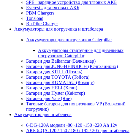
SPE - зарядное устройство для тяговых АКБ
Everest - для тяговых АКБ
PBM Chargers
Tonsload
RuTrike Charger
Аккумуляторы для погрузчика и штабелера
Аккумуляторы для погрузчиков Caterpillar
Аккумуляторы стартерные для дизельных
погрузчиков Caterpillar
Батареи для Balkancar (Балканкар)
Батареи для JUNGHEINRICH (Юнгхайнрих)
Батареи для STILL (Штиль)
Батареи для TOYOTA (Тойота)
Батареи для KOMATSU (Комацу)
Батареи для HELI (Хели)
Батареи для Hyster (Хайстер)
Батареи для Yale (Яле)
Тяговые батареи для погрузчиков VP (Волжский
погрузчик)
Аккумулятор для штабелера
6-DG-120A модели -80 -120 -150 -220 Ah 12v
АКБ 6-QA-120 / 150 / 180 / 195 / 205 для штабелера