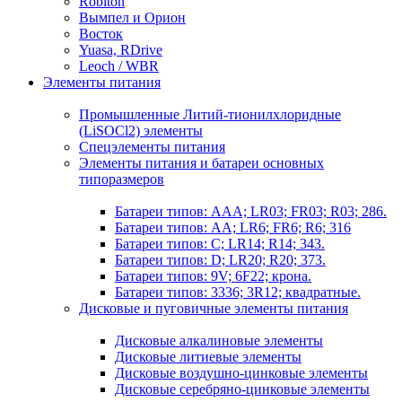
Robiton
Вымпел и Орион
Восток
Yuasa, RDrive
Leoch / WBR
Элементы питания
Промышленные Литий-тионилхлоридные
(LiSOCl2) элементы
Спецэлементы питания
Элементы питания и батареи основных
типоразмеров
Батареи типов: AAA; LR03; FR03; R03; 286.
Батареи типов: AA; LR6; FR6; R6; 316
Батареи типов: C; LR14; R14; 343.
Батареи типов: D; LR20; R20; 373.
Батареи типов: 9V; 6F22; крона.
Батареи типов: 3336; 3R12; квадратные.
Дисковые и пуговичные элементы питания
Дисковые алкалиновые элементы
Дисковые литиевые элементы
Дисковые воздушно-цинковые элементы
Дисковые серебряно-цинковые элементы