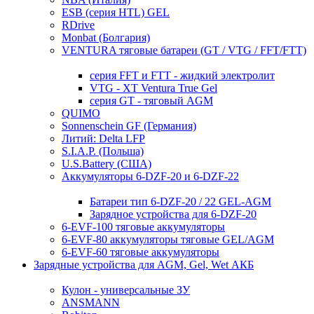
ESB (серия HTL) GEL
RDrive
Monbat (Болгария)
VENTURA тяговые батареи (GT / VTG / FFT/FTT)
серия FFT и FTT - жидкий электролит
VTG - XT Ventura True Gel
серия GT - тяговый AGM
QUIMO
Sonnenschein GF (Германия)
Литий: Delta LFP
S.I.A.P. (Польша)
U.S.Battery (США)
Аккумуляторы 6-DZF-20 и 6-DZF-22
Батареи тип 6-DZF-20 / 22 GEL-AGM
Зарядное устройства для 6-DZF-20
6-EVF-100 тяговые аккумуляторы
6-EVF-80 аккумуляторы тяговые GEL/AGM
6-EVF-60 тяговые аккумуляторы
Зарядные устройства для AGM, Gel, Wet АКБ
Кулон - универсальные ЗУ
ANSMANN