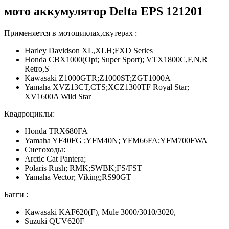
мото аккумулятор Delta EPS 121201
Применяется в мотоциклах,скутерах :
Harley Davidson XL,XLH;FXD Series
Honda CBX1000(Opt; Super Sport); VTX1800C,F,N,R
Retro,S
Kawasaki Z1000GTR;Z1000ST;ZGT1000A
Yamaha XVZ13CT,CTS;XCZ1300TF Royal Star;
XV1600A Wild Star
Квадроциклы:
Honda TRX680FA
Yamaha YF40FG ;YFM40N; YFM66FA;YFM700FWA
Снегоходы:
Arctic Cat Pantera;
Polaris Rush; RMK;SWBK;FS/FST
Yamaha Vector; Viking;RS90GT
Багги :
Kawasaki KAF620(F), Mule 3000/3010/3020,
Suzuki QUV620F