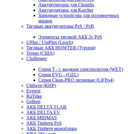
Аккумуляторы для Cleanfix
Аккумуляторы для Karcher
Зарядные устройства для поломоечных
машин
Тяговые аккумуляторы PzS / PzB
Элементы тяговой АКБ 2v PzS
UPlus / UniPlus (Leoch)
Тяговые АКБ HOWTER (Турция)
Trojan (США)
Challenger
Серия T - с жидким электролитом (WET)
Серия EVG - (GEL)
Серия Clean-PRO литиевые (LiFPo4)
Chilwee (КНР)
Everest
RuTrike
Gelbert
АКБ DELTA TLAB
АКБ DELTA EV
АКБ MIDMAS
АКБ Timberg PzS
АКБ Timberg моноблоки
NBA (Италия)