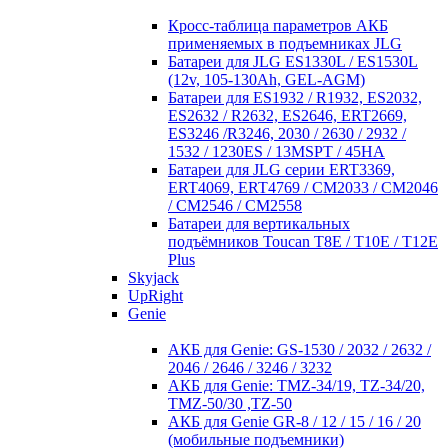
Кросc-таблица параметров АКБ
применяемых в подъемниках JLG
Батареи для JLG ES1330L / ES1530L
(12v, 105-130Ah, GEL-AGM)
Батареи для ES1932 / R1932, ES2032,
ES2632 / R2632, ES2646, ERT2669,
ES3246 /R3246, 2030 / 2630 / 2932 /
1532 / 1230ES / 13MSPT / 45HA
Батареи для JLG серии ERT3369,
ERT4069, ERT4769 / CM2033 / CM2046
/ CM2546 / CM2558
Батареи для вертикальных
подъёмников Toucan T8E / T10E / T12E
Plus
Skyjack
UpRight
Genie
АКБ для Genie: GS-1530 / 2032 / 2632 /
2046 / 2646 / 3246 / 3232
АКБ для Genie: TMZ-34/19, TZ-34/20,
TMZ-50/30 ,TZ-50
АКБ для Genie GR-8 / 12 / 15 / 16 / 20
(мобильные подъемники)