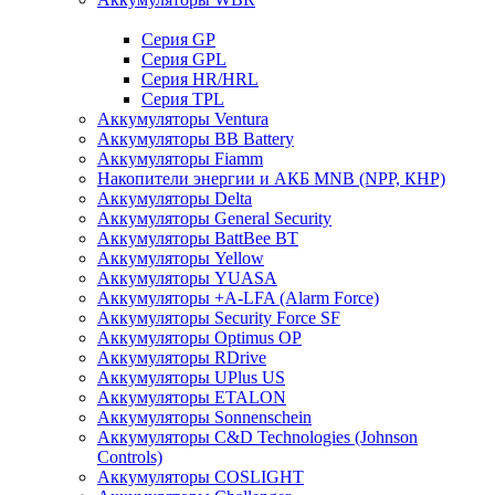
Cерия GP
Серия GPL
Серия HR/HRL
Серия TPL
Аккумуляторы Ventura
Аккумуляторы BB Battery
Аккумуляторы Fiamm
Накопители энергии и АКБ MNB (NPP, КНР)
Аккумуляторы Delta
Аккумуляторы General Security
Аккумуляторы BattBee BT
Аккумуляторы Yellow
Аккумуляторы YUASA
Аккумуляторы +A-LFA (Alarm Force)
Аккумуляторы Security Force SF
Аккумуляторы Optimus OP
Аккумуляторы RDrive
Аккумуляторы UPlus US
Аккумуляторы ETALON
Аккумуляторы Sonnenschein
Аккумуляторы С&D Technologies (Johnson
Controls)
Аккумуляторы COSLIGHT