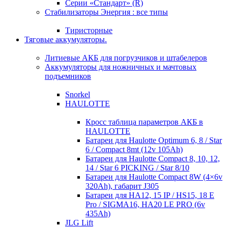
Серии «Стандарт» (R)
Стабилизаторы Энергия : все типы
Тиристорные
Тяговые аккумуляторы.
Литиевые АКБ для погрузчиков и штабелеров
Аккумуляторы для ножничных и мачтовых
подъемников
Snorkel
HAULOTTE
Кросc таблица параметров АКБ в
HAULOTTE
Батареи для Haulotte Optimum 6, 8 / Star
6 / Compact 8mt (12v 105Ah)
Батареи для Haulotte Compact 8, 10, 12,
14 / Star 6 PICKING / Star 8/10
Батареи для Haulotte Compact 8W (4×6v
320Ah), габарит J305
Батареи для HA12, 15 IP / HS15, 18 E
Pro / SIGMA16, HA20 LE PRO (6v
435Ah)
JLG Lift