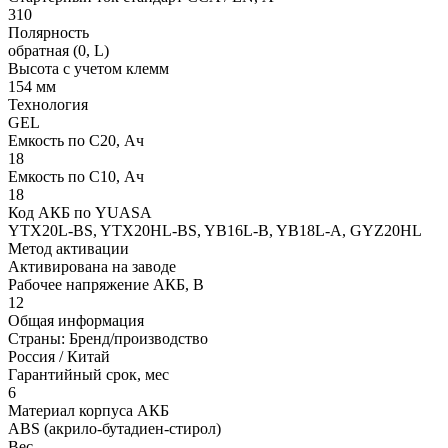
310
Полярность
обратная (0, L)
Высота с учетом клемм
154 мм
Технология
GEL
Емкость по С20, Ач
18
Емкость по С10, Ач
18
Код АКБ по YUASA
YTX20L-BS, YTX20HL-BS, YB16L-B, YB18L-A, GYZ20HL
Метод активации
Активирована на заводе
Рабочее напряжение АКБ, B
12
Общая информация
Страны: Бренд/производство
Россия / Китай
Гарантийный срок, мес
6
Материал корпуса АКБ
ABS (акрило-бутадиен-стирол)
Вес