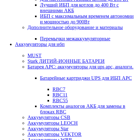
Лучший ИБП для котлов до 400 Вт с
внешними АКБ
ИБП с максимальным временем автономии
и мощностью до 900Вт
Дополнительное оборудование и материалы
Перемычки межаккумуляторные
Аккумуляторы для ибп
MUST
Stark ЛИТИЙ-ИОННЫЕ БАТАРЕИ
Батарея APC: аккумуляторы для ups apc, аналоги.
Батарейные картриджи UPS для ИБП APC
RBC7
RBC11
RBC55
Комплекты аналогов АКБ для замены в
блоках RBC
Аккумуляторы CSB
Аккумуляторы LEOCH
Аккумуляторы Star
Аккумуляторы VEKTOR
Аккумуляторы WBR