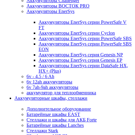
Аккумуляторы Challenger
Аккумуляторы ВОСТОК PRO
Аккумуляторы EnerSys
Аккумуляторы EnerSys серии PowerSafe V
FT
Аккумуляторы EnerSys серии Cyclon
Аккумуляторы EnerSys серии PowerSafe SBS
Аккумуляторы EnerSys серии PowerSafe SBS
EON
Аккумуляторы EnerSys серия Genesis NP
Аккумуляторы EnerSys серия Genesis EP
Аккумуляторы EnerSys серии DataSafe HX,
HX+ (Plus)
6v - 4.5 / 6 Ah
6v 12ah аккумуляторы
6v 7ah-9ah аккумуляторы
аккумулятор для теплообменника
Аккумуляторные шкафы, стеллажи
Дополнительное оборудование
Батарейные шкафы EAST
Стеллажи и шкафы для АКБ Forte
Батарейные шкафы Lanches
Стеллажи Stark