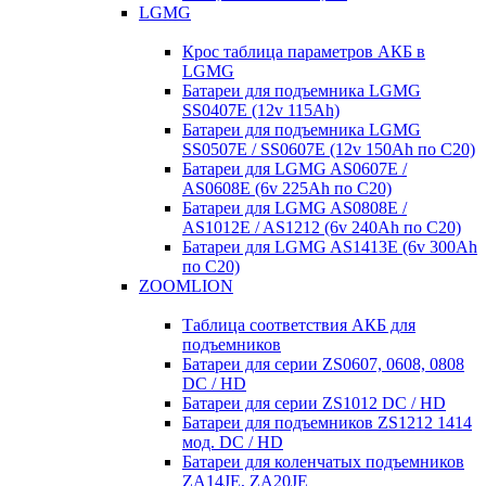
LGMG
Крос таблица параметров АКБ в
LGMG
Батареи для подъемника LGMG
SS0407E (12v 115Ah)
Батареи для подъемника LGMG
SS0507E / SS0607E (12v 150Ah по С20)
Батареи для LGMG AS0607E /
AS0608E (6v 225Ah по С20)
Батареи для LGMG AS0808E /
AS1012E / AS1212 (6v 240Ah по С20)
Батареи для LGMG AS1413E (6v 300Ah
по С20)
ZOOMLION
Таблица соответствия АКБ для
подъемников
Батареи для серии ZS0607, 0608, 0808
DC / HD
Батареи для серии ZS1012 DC / HD
Батареи для подъемников ZS1212 1414
мод. DC / HD
Батареи для коленчатых подъемников
ZA14JE, ZA20JE