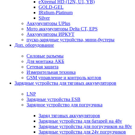
eXtremal HD (12N, U1, YB)
GOLD-GEL
IRidium-Platinum
Silver
Аккумуляторы UPlus
Мото аккумуляторы Delta CT, EPS
Аккумуляторы ИРКУТ
пуско-зарядные устройства, мини-бустеры
Доп. оборудование
Силовые разъемы
Для монтажа АКБ
Сетевая защита
Измерительная техника
GSM управление и контроль котлов
Зарядные устройства для тяговых аккумуляторов
LNP
Зарядные устройства ESB
Зарядное устройство для погрузчика
Заряд тяговых аккумуляторов
Зарядные устройства для батарей на 48v
Зарядные устройства для погрузчиков на 80v
Зарядные устройства для 24v погрузчиков