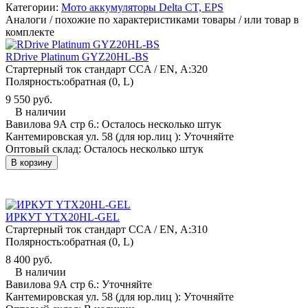
Категории:
Мото аккумуляторы Delta CT, EPS
Аналоги / похожие по характеристиками товары / или товар в
комплекте
RDrive Platinum GYZ20HL-BS
Стартерный ток стандарт CCA / EN, А:
320
Полярность:
обратная (0, L)
9 550 руб.
В наличии
Вавилова 9А стр 6.:
Осталось несколько штук
Кантемировская ул. 58 (для юр.лиц ):
Уточняйте
Оптовый склад:
Осталось несколько штук
В корзину
ИРКУТ YTX20HL-GEL
Стартерный ток стандарт CCA / EN, А:
310
Полярность:
обратная (0, L)
8 400 руб.
В наличии
Вавилова 9А стр 6.:
Уточняйте
Кантемировская ул. 58 (для юр.лиц ):
Уточняйте