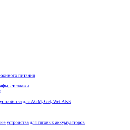
ебойного питания
афы, стеллажи
я
устройства для AGM, Gel, Wet АКБ
ые устройства для тяговых аккумуляторов