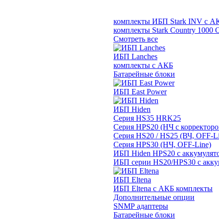
комплекты ИБП Stark INV с А
комплекты Stark Country 1000 
Смотреть все
ИБП Lanches
комплекты с АКБ
Батарейные блоки
ИБП East Power
ИБП Hiden
Серия HS35 HRK25
Серия HPS20 (НЧ с корректор
Серия HS20 / HS25 (ВЧ, OFF-Li
Серия HPS30 (НЧ, OFF-Line)
ИБП Hiden HPS20 с аккумулят
ИБП серии HS20/HPS30 с акку
ИБП Eltena
ИБП Eltena с АКБ комплекты
Дополнительные опции
SNMP адаптеры
Батарейные блоки