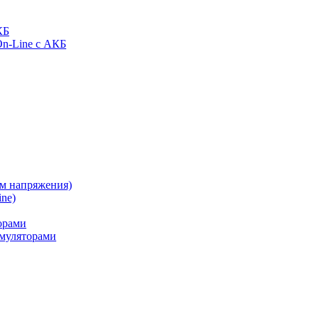
КБ
On-Line с АКБ
ом напряжения)
ne)
орами
муляторами