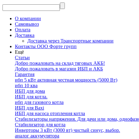
О компании
Самовывоз
Оплата
Доставка
Доставка через Транспортные компании
Контакты ООО Форте групп
Ещё
Статьи
Добро пожаловать на склад тяговых АКБ!
Добро пожаловать в магазин ИБП и АКБ
Гарантия
ибп 5 кВт активная честная мощность (5000 Вт)
ибп 10 ква
ИБП для дома
ИБП для котла.
ибп для газового котла
ИБП для Baxi
ИБП для насоса отопления котла
Стабилизаторы напряжения. Для дачи или дома, однофаз
Стабилизатор для котла
Инверторы 3 кВт (3000 вт) чистый синус, выбор.
аналог аккумулятора