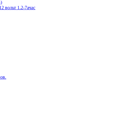
в)
 вольт 1.2-7ачас
ов.