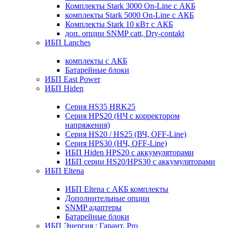
Комплекты Stark 3000 On-Line с АКБ
комплекты Stark 5000 On-Line с АКБ
Комплекты Stark 10 кВт с АКБ
доп. опции SNMP catt, Dry-contakt
ИБП Lanches
комплекты с АКБ
Батарейные блоки
ИБП East Power
ИБП Hiden
Серия HS35 HRK25
Серия HPS20 (НЧ с корректором
напряжения)
Серия HS20 / HS25 (ВЧ, OFF-Line)
Серия HPS30 (НЧ, OFF-Line)
ИБП Hiden HPS20 с аккумуляторами
ИБП серии HS20/HPS30 с аккумуляторами
ИБП Eltena
ИБП Eltena с АКБ комплекты
Дополнительные опции
SNMP адаптеры
Батарейные блоки
ИБП Энергия : Гарант, Pro