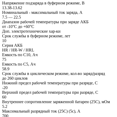
Напряжение подзаряда в буферном режиме, В
13.38-13.62
Номинальный - максимальный ток заряда, А
7.5 — 22.5
Диапазон рабочей температуры при заряде АКБ
от -10°С до +60°С
Доп. электротехнические хар-ки
Срок службы в буферном режиме, лет
10
Серия АКБ
HR / HR-W / HRL
Емкость по С10, Ач
75
Емкость по С5, Ач
58.9
Срок службы в циклическом режиме, кол-во заряд/разряд
до 260 циклов
Нижний предел рабочей температуры при разряде, С
-20
Верхний предел рабочей температуры при разряде, С
60
Внутреннее сопротивление заряженной батареи (25С), мОм
5.2
Максимальный разрядный ток (25С) (5с), А
700