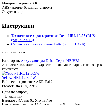
Материал корпуса АКБ
ABS (акрило-бутадиен-стирол)
Документация
Инструкции
Технические характеристики Delta HRL 12-75 (RUS)
(pdf, 712.4 кБ)
Сертификат соответствия Delta (pdf, 634.2 кБ)
Динамика цен
Категории:
Аккумуляторы Delta
,
Серия HR/HRL
Аналоги / похожие по характеристиками товары / или товар в
комплекте
Yellow HRL 12-305W
Рабочее напряжение АКБ, B:
12
Емкость по С20, Ач:
80
Цена по запросу
В наличии
Вавилова 9А стр 6.:
Уточняйте
Кантемировская ул. 58 (для юр.лиц ):
Уточняйте