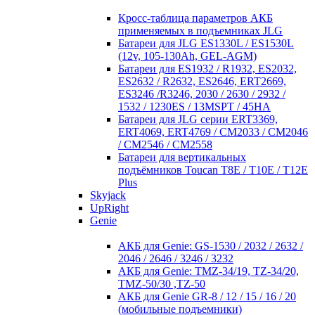
Кросc-таблица параметров АКБ
применяемых в подъемниках JLG
Батареи для JLG ES1330L / ES1530L
(12v, 105-130Ah, GEL-AGM)
Батареи для ES1932 / R1932, ES2032,
ES2632 / R2632, ES2646, ERT2669,
ES3246 /R3246, 2030 / 2630 / 2932 /
1532 / 1230ES / 13MSPT / 45HA
Батареи для JLG серии ERT3369,
ERT4069, ERT4769 / CM2033 / CM2046
/ CM2546 / CM2558
Батареи для вертикальных
подъёмников Toucan T8E / T10E / T12E
Plus
Skyjack
UpRight
Genie
АКБ для Genie: GS-1530 / 2032 / 2632 /
2046 / 2646 / 3246 / 3232
АКБ для Genie: TMZ-34/19, TZ-34/20,
TMZ-50/30 ,TZ-50
АКБ для Genie GR-8 / 12 / 15 / 16 / 20
(мобильные подъемники)