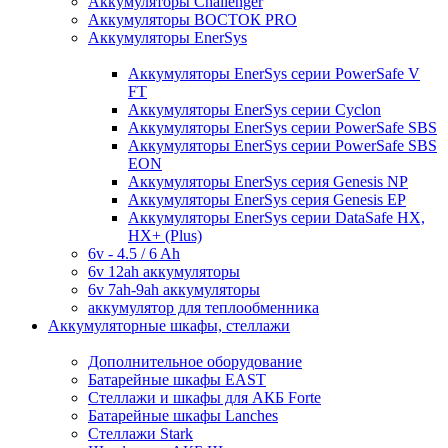
Аккумуляторы Challenger
Аккумуляторы ВОСТОК PRO
Аккумуляторы EnerSys
Аккумуляторы EnerSys серии PowerSafe V
FT
Аккумуляторы EnerSys серии Cyclon
Аккумуляторы EnerSys серии PowerSafe SBS
Аккумуляторы EnerSys серии PowerSafe SBS
EON
Аккумуляторы EnerSys серия Genesis NP
Аккумуляторы EnerSys серия Genesis EP
Аккумуляторы EnerSys серии DataSafe HX,
HX+ (Plus)
6v - 4.5 / 6 Ah
6v 12ah аккумуляторы
6v 7ah-9ah аккумуляторы
аккумулятор для теплообменника
Аккумуляторные шкафы, стеллажи
Дополнительное оборудование
Батарейные шкафы EAST
Стеллажи и шкафы для АКБ Forte
Батарейные шкафы Lanches
Стеллажи Stark