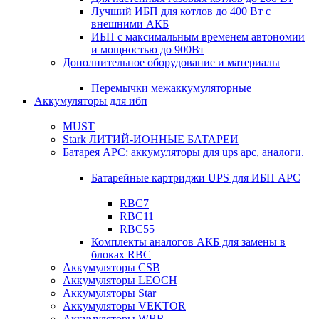
Лучший ИБП для котлов до 400 Вт с
внешними АКБ
ИБП с максимальным временем автономии
и мощностью до 900Вт
Дополнительное оборудование и материалы
Перемычки межаккумуляторные
Аккумуляторы для ибп
MUST
Stark ЛИТИЙ-ИОННЫЕ БАТАРЕИ
Батарея APC: аккумуляторы для ups apc, аналоги.
Батарейные картриджи UPS для ИБП APC
RBC7
RBC11
RBC55
Комплекты аналогов АКБ для замены в
блоках RBC
Аккумуляторы CSB
Аккумуляторы LEOCH
Аккумуляторы Star
Аккумуляторы VEKTOR
Аккумуляторы WBR