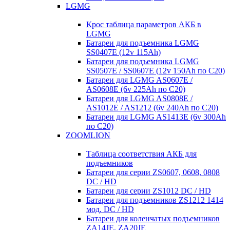
LGMG
Крос таблица параметров АКБ в
LGMG
Батареи для подъемника LGMG
SS0407E (12v 115Ah)
Батареи для подъемника LGMG
SS0507E / SS0607E (12v 150Ah по С20)
Батареи для LGMG AS0607E /
AS0608E (6v 225Ah по С20)
Батареи для LGMG AS0808E /
AS1012E / AS1212 (6v 240Ah по С20)
Батареи для LGMG AS1413E (6v 300Ah
по С20)
ZOOMLION
Таблица соответствия АКБ для
подъемников
Батареи для серии ZS0607, 0608, 0808
DC / HD
Батареи для серии ZS1012 DC / HD
Батареи для подъемников ZS1212 1414
мод. DC / HD
Батареи для коленчатых подъемников
ZA14JE, ZA20JE