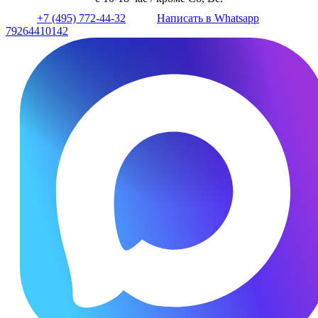
+7 (495) 772-44-32
Написать в Whatsapp
79264410142