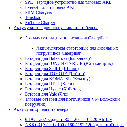
SPE - зарядное устройство для тяговых АКБ
Everest - для тяговых АКБ
PBM Chargers
Tonsload
RuTrike Charger
Аккумуляторы для погрузчика и штабелера
Аккумуляторы для погрузчиков Caterpillar
Аккумуляторы стартерные для дизельных
погрузчиков Caterpillar
Батареи для Balkancar (Балканкар)
Батареи для JUNGHEINRICH (Юнгхайнрих)
Батареи для STILL (Штиль)
Батареи для TOYOTA (Тойота)
Батареи для KOMATSU (Комацу)
Батареи для HELI (Хели)
Батареи для Hyster (Хайстер)
Батареи для Yale (Яле)
Тяговые батареи для погрузчиков VP (Волжский
погрузчик)
Аккумулятор для штабелера
6-DG-120A модели -80 -120 -150 -220 Ah 12v
АКБ 6-QA-120 / 150 / 180 / 195 / 205 для штабелера