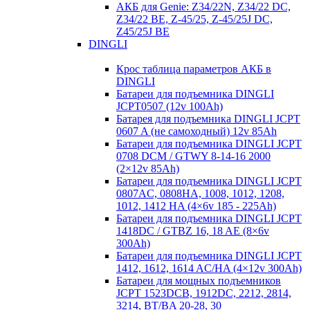
АКБ для Genie: Z34/22N, Z34/22 DC,
Z34/22 BE, Z-45/25, Z-45/25J DC,
Z45/25J BE
DINGLI
Крос таблица параметров АКБ в
DINGLI
Батареи для подъемника DINGLI
JCPT0507 (12v 100Ah)
Батарея для подъемника DINGLI JCPT
0607 A (не самоходный) 12v 85Ah
Батареи для подъемника DINGLI JCPT
0708 DCM / GTWY 8-14-16 2000
(2×12v 85Ah)
Батареи для подъемника DINGLI JCPT
0807AC, 0808HA, 1008, 1012, 1208,
1012, 1412 HA (4×6v 185 - 225Ah)
Батареи для подъемника DINGLI JCPT
1418DC / GTBZ 16, 18 AE (8×6v
300Ah)
Батареи для подъемника DINGLI JCPT
1412, 1612, 1614 AC/HA (4×12v 300Ah)
Батареи для мощных подъемников
JCPT 1523DCB, 1912DC, 2212, 2814,
3214, BT/BA 20-28, 30