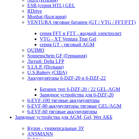
ESB (серия HTL) GEL
RDrive
Monbat (Болгария)
VENTURA тяговые батареи (GT / VTG / FFT/FTT)
серия FFT и FTT - жидкий электролит
VTG - XT Ventura True Gel
серия GT - тяговый AGM
QUIMO
Sonnenschein GF (Германия)
Литий: Delta LFP
S.I.A.P. (Польша)
U.S.Battery (США)
Аккумуляторы 6-DZF-20 и 6-DZF-22
Батареи тип 6-DZF-20 / 22 GEL-AGM
Зарядное устройства для 6-DZF-20
6-EVF-100 тяговые аккумуляторы
6-EVF-80 аккумуляторы тяговые GEL/AGM
6-EVF-60 тяговые аккумуляторы
Зарядные устройства для AGM, Gel, Wet АКБ
Кулон - универсальные ЗУ
ANSMANN