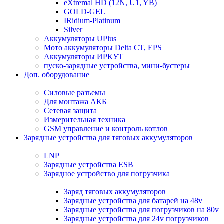
eXtremal HD (12N, U1, YB)
GOLD-GEL
IRidium-Platinum
Silver
Аккумуляторы UPlus
Мото аккумуляторы Delta CT, EPS
Аккумуляторы ИРКУТ
пуско-зарядные устройства, мини-бустеры
Доп. оборудование
Силовые разъемы
Для монтажа АКБ
Сетевая защита
Измерительная техника
GSM управление и контроль котлов
Зарядные устройства для тяговых аккумуляторов
LNP
Зарядные устройства ESB
Зарядное устройство для погрузчика
Заряд тяговых аккумуляторов
Зарядные устройства для батарей на 48v
Зарядные устройства для погрузчиков на 80v
Зарядные устройства для 24v погрузчиков