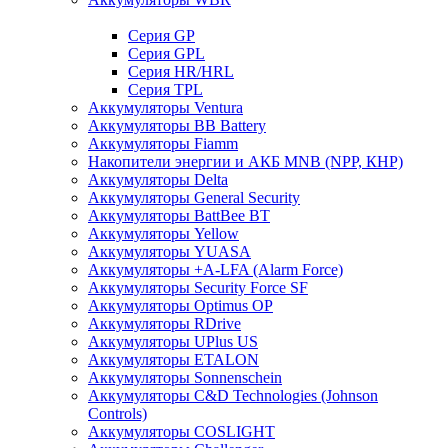
Cерия GP
Серия GPL
Серия HR/HRL
Серия TPL
Аккумуляторы Ventura
Аккумуляторы BB Battery
Аккумуляторы Fiamm
Накопители энергии и АКБ MNB (NPP, КНР)
Аккумуляторы Delta
Аккумуляторы General Security
Аккумуляторы BattBee BT
Аккумуляторы Yellow
Аккумуляторы YUASA
Аккумуляторы +A-LFA (Alarm Force)
Аккумуляторы Security Force SF
Аккумуляторы Optimus OP
Аккумуляторы RDrive
Аккумуляторы UPlus US
Аккумуляторы ETALON
Аккумуляторы Sonnenschein
Аккумуляторы С&D Technologies (Johnson
Controls)
Аккумуляторы COSLIGHT