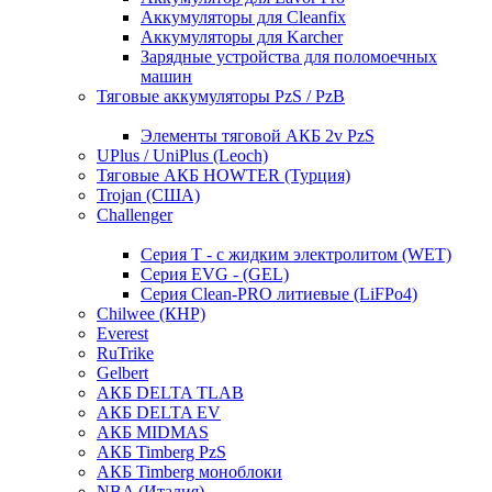
Аккумуляторы для Cleanfix
Аккумуляторы для Karcher
Зарядные устройства для поломоечных
машин
Тяговые аккумуляторы PzS / PzB
Элементы тяговой АКБ 2v PzS
UPlus / UniPlus (Leoch)
Тяговые АКБ HOWTER (Турция)
Trojan (США)
Challenger
Серия T - с жидким электролитом (WET)
Серия EVG - (GEL)
Серия Clean-PRO литиевые (LiFPo4)
Chilwee (КНР)
Everest
RuTrike
Gelbert
АКБ DELTA TLAB
АКБ DELTA EV
АКБ MIDMAS
АКБ Timberg PzS
АКБ Timberg моноблоки
NBA (Италия)