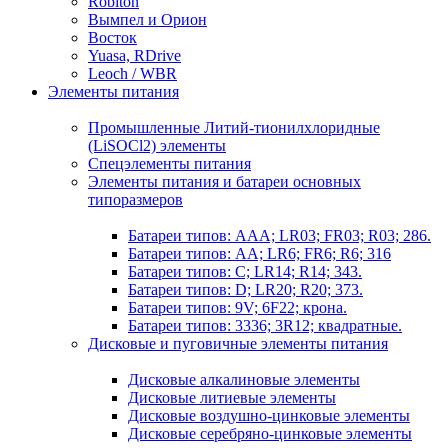
Robiton
Вымпел и Орион
Восток
Yuasa, RDrive
Leoch / WBR
Элементы питания
Промышленные Литий-тионилхлоридные
(LiSOCl2) элементы
Спецэлементы питания
Элементы питания и батареи основных
типоразмеров
Батареи типов: AAA; LR03; FR03; R03; 286.
Батареи типов: AA; LR6; FR6; R6; 316
Батареи типов: C; LR14; R14; 343.
Батареи типов: D; LR20; R20; 373.
Батареи типов: 9V; 6F22; крона.
Батареи типов: 3336; 3R12; квадратные.
Дисковые и пуговичные элементы питания
Дисковые алкалиновые элементы
Дисковые литиевые элементы
Дисковые воздушно-цинковые элементы
Дисковые серебряно-цинковые элементы