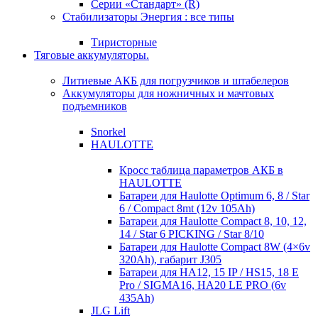
Серии «Стандарт» (R)
Стабилизаторы Энергия : все типы
Тиристорные
Тяговые аккумуляторы.
Литиевые АКБ для погрузчиков и штабелеров
Аккумуляторы для ножничных и мачтовых
подъемников
Snorkel
HAULOTTE
Кросc таблица параметров АКБ в
HAULOTTE
Батареи для Haulotte Optimum 6, 8 / Star
6 / Compact 8mt (12v 105Ah)
Батареи для Haulotte Compact 8, 10, 12,
14 / Star 6 PICKING / Star 8/10
Батареи для Haulotte Compact 8W (4×6v
320Ah), габарит J305
Батареи для HA12, 15 IP / HS15, 18 E
Pro / SIGMA16, HA20 LE PRO (6v
435Ah)
JLG Lift