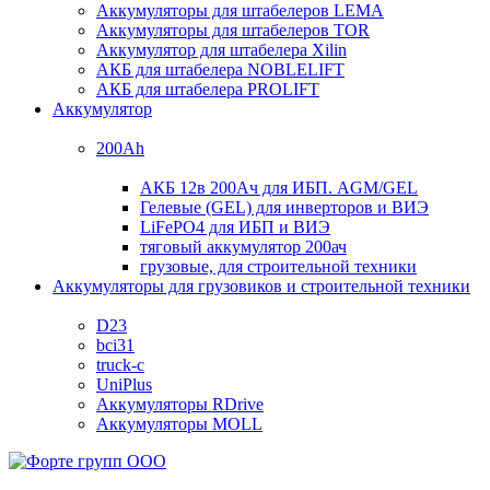
Аккумуляторы для штабелеров LEMA
Аккумуляторы для штабелеров TOR
Аккумулятор для штабелера Xilin
АКБ для штабелера NOBLELIFT
АКБ для штабелера PROLIFT
Аккумулятор
200Ah
АКБ 12в 200Ач для ИБП. AGM/GEL
Гелевые (GEL) для инверторов и ВИЭ
LiFePO4 для ИБП и ВИЭ
тяговый аккумулятор 200ач
грузовые, для строительной техники
Аккумуляторы для грузовиков и строительной техники
D23
bci31
truck-c
UniPlus
Аккумуляторы RDrive
Аккумуляторы MOLL