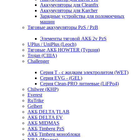
Аккумуляторы для Cleanfix
Аккумуляторы для Karcher
Зарядные устройства для поломоечных
машин
Тяговые аккумуляторы PzS / PzB
Элементы тяговой АКБ 2v PzS
UPlus / UniPlus (Leoch)
Тяговые АКБ HOWTER (Турция)
Trojan (США)
Challenger
Серия T - с жидким электролитом (WET)
Серия EVG - (GEL)
Серия Clean-PRO литиевые (LiFPo4)
Chilwee (КНР)
Everest
RuTrike
Gelbert
АКБ DELTA TLAB
АКБ DELTA EV
АКБ MIDMAS
АКБ Timberg PzS
АКБ Timberg моноблоки
NBA (Италия)