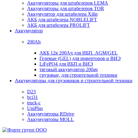
Аккумуляторы для штабелеров LEMA
Аккумуляторы для штабелеров TOR
Аккумулятор для штабелера Xilin
АКБ для штабелера NOBLELIFT
АКБ для штабелера PROLIFT
Аккумулятор
200Ah
АКБ 12в 200Ач для ИБП. AGM/GEL
Гелевые (GEL) для инверторов и ВИЭ
LiFePO4 для ИБП и ВИЭ
тяговый аккумулятор 200ач
грузовые, для строительной техники
Аккумуляторы для грузовиков и строительной техники
D23
bci31
truck-c
UniPlus
Аккумуляторы RDrive
Аккумуляторы MOLL