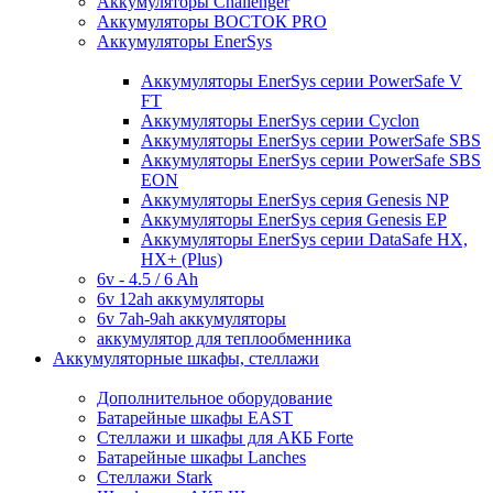
Аккумуляторы Challenger
Аккумуляторы ВОСТОК PRO
Аккумуляторы EnerSys
Аккумуляторы EnerSys серии PowerSafe V
FT
Аккумуляторы EnerSys серии Cyclon
Аккумуляторы EnerSys серии PowerSafe SBS
Аккумуляторы EnerSys серии PowerSafe SBS
EON
Аккумуляторы EnerSys серия Genesis NP
Аккумуляторы EnerSys серия Genesis EP
Аккумуляторы EnerSys серии DataSafe HX,
HX+ (Plus)
6v - 4.5 / 6 Ah
6v 12ah аккумуляторы
6v 7ah-9ah аккумуляторы
аккумулятор для теплообменника
Аккумуляторные шкафы, стеллажи
Дополнительное оборудование
Батарейные шкафы EAST
Стеллажи и шкафы для АКБ Forte
Батарейные шкафы Lanches
Стеллажи Stark