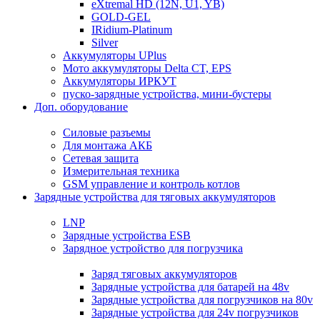
eXtremal HD (12N, U1, YB)
GOLD-GEL
IRidium-Platinum
Silver
Аккумуляторы UPlus
Мото аккумуляторы Delta CT, EPS
Аккумуляторы ИРКУТ
пуско-зарядные устройства, мини-бустеры
Доп. оборудование
Силовые разъемы
Для монтажа АКБ
Сетевая защита
Измерительная техника
GSM управление и контроль котлов
Зарядные устройства для тяговых аккумуляторов
LNP
Зарядные устройства ESB
Зарядное устройство для погрузчика
Заряд тяговых аккумуляторов
Зарядные устройства для батарей на 48v
Зарядные устройства для погрузчиков на 80v
Зарядные устройства для 24v погрузчиков