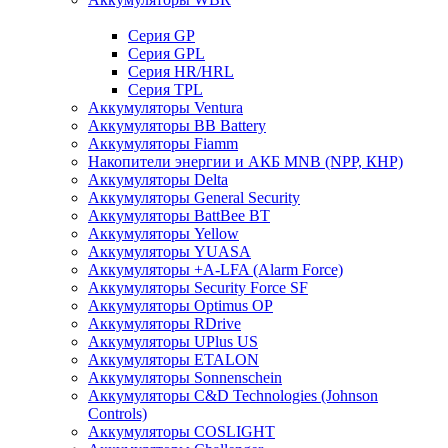
Cерия GP
Серия GPL
Серия HR/HRL
Серия TPL
Аккумуляторы Ventura
Аккумуляторы BB Battery
Аккумуляторы Fiamm
Накопители энергии и АКБ MNB (NPP, КНР)
Аккумуляторы Delta
Аккумуляторы General Security
Аккумуляторы BattBee BT
Аккумуляторы Yellow
Аккумуляторы YUASA
Аккумуляторы +A-LFA (Alarm Force)
Аккумуляторы Security Force SF
Аккумуляторы Optimus OP
Аккумуляторы RDrive
Аккумуляторы UPlus US
Аккумуляторы ETALON
Аккумуляторы Sonnenschein
Аккумуляторы С&D Technologies (Johnson
Controls)
Аккумуляторы COSLIGHT