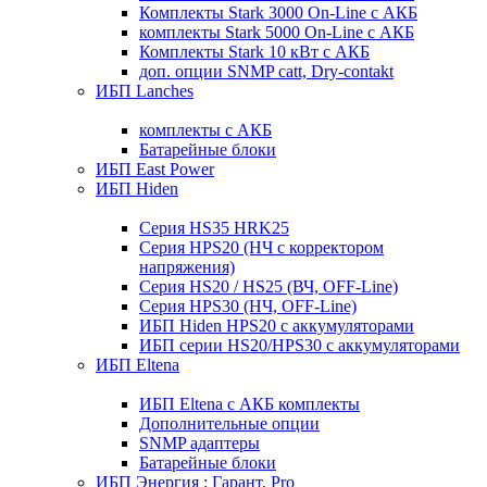
Комплекты Stark 3000 On-Line с АКБ
комплекты Stark 5000 On-Line с АКБ
Комплекты Stark 10 кВт с АКБ
доп. опции SNMP catt, Dry-contakt
ИБП Lanches
комплекты с АКБ
Батарейные блоки
ИБП East Power
ИБП Hiden
Серия HS35 HRK25
Серия HPS20 (НЧ с корректором
напряжения)
Серия HS20 / HS25 (ВЧ, OFF-Line)
Серия HPS30 (НЧ, OFF-Line)
ИБП Hiden HPS20 с аккумуляторами
ИБП серии HS20/HPS30 с аккумуляторами
ИБП Eltena
ИБП Eltena с АКБ комплекты
Дополнительные опции
SNMP адаптеры
Батарейные блоки
ИБП Энергия : Гарант, Pro