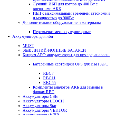
Лучший ИБП для котлов до 400 Вт с
внешними АКБ
ИБП с максимальным временем автономии
и мощностью до 900Вт
Дополнительное оборудование и материалы
Перемычки межаккумуляторные
Аккумуляторы для ибп
MUST
Stark ЛИТИЙ-ИОННЫЕ БАТАРЕИ
Батарея APC: аккумуляторы для ups apc, аналоги.
Батарейные картриджи UPS для ИБП APC
RBC7
RBC11
RBC55
Комплекты аналогов АКБ для замены в
блоках RBC
Аккумуляторы CSB
Аккумуляторы LEOCH
Аккумуляторы Star
Аккумуляторы VEKTOR
Аккумуляторы WBR