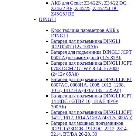
АКБ для Genie: Z34/22N, Z34/22 DC,
Z34/22 BE, Z-45/25, Z-45/25J DC,
Z45/25J BE
DINGLI
Крос таблица параметров АКБ в
DINGLI
Батареи для подъемника DINGLI
JCPT0507 (12v 100Ah)
Батарея для подъемника DINGLI JCPT
0607 A (не самоходный) 12v 85Ah
Батареи для подъемника DINGLI JCPT
0708 DCM / GTWY 8-14-16 2000
(2×12v 85Ah)
Батареи для подъемника DINGLI JCPT
0807AC, 0808HA, 1008, 1012, 1208,
1012, 1412 HA (4×6v 185 - 225Ah)
Батареи для подъемника DINGLI JCPT
1418DC / GTBZ 16, 18 AE (8×6v
300Ah)
Батареи для подъемника DINGLI JCPT
1412, 1612, 1614 AC/HA (4×12v 300Ah)
Батареи для мощных подъемников
JCPT 1523DCB, 1912DC, 2212, 2814,
3214, BT/BA 20-28, 30