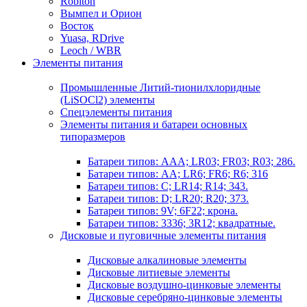
Robiton
Вымпел и Орион
Восток
Yuasa, RDrive
Leoch / WBR
Элементы питания
Промышленные Литий-тионилхлоридные
(LiSOCl2) элементы
Спецэлементы питания
Элементы питания и батареи основных
типоразмеров
Батареи типов: AAA; LR03; FR03; R03; 286.
Батареи типов: AA; LR6; FR6; R6; 316
Батареи типов: C; LR14; R14; 343.
Батареи типов: D; LR20; R20; 373.
Батареи типов: 9V; 6F22; крона.
Батареи типов: 3336; 3R12; квадратные.
Дисковые и пуговичные элементы питания
Дисковые алкалиновые элементы
Дисковые литиевые элементы
Дисковые воздушно-цинковые элементы
Дисковые серебряно-цинковые элементы