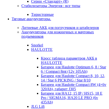
Серии «Стандарт» (R)
Стабилизаторы Энергия : все типы
Тиристорные
Тяговые аккумуляторы.
Литиевые АКБ для погрузчиков и штабелеров
Аккумуляторы для ножничных и мачтовых
подъемников
Snorkel
HAULOTTE
Кросc таблица параметров АКБ в
HAULOTTE
Батареи для Haulotte Optimum 6, 8 / Star
6 / Compact 8mt (12v 105Ah)
Батареи для Haulotte Compact 8, 10, 12,
14 / Star 6 PICKING / Star 8/10
Батареи для Haulotte Compact 8W (4×6v
320Ah), габарит J305
Батареи для HA12, 15 IP / HS15, 18 E
Pro / SIGMA16, HA20 LE PRO (6v
435Ah)
JLG Lift