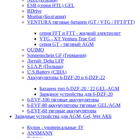
ESB (серия HTL) GEL
RDrive
Monbat (Болгария)
VENTURA тяговые батареи (GT / VTG / FFT/FTT)
серия FFT и FTT - жидкий электролит
VTG - XT Ventura True Gel
серия GT - тяговый AGM
QUIMO
Sonnenschein GF (Германия)
Литий: Delta LFP
S.I.A.P. (Польша)
U.S.Battery (США)
Аккумуляторы 6-DZF-20 и 6-DZF-22
Батареи тип 6-DZF-20 / 22 GEL-AGM
Зарядное устройства для 6-DZF-20
6-EVF-100 тяговые аккумуляторы
6-EVF-80 аккумуляторы тяговые GEL/AGM
6-EVF-60 тяговые аккумуляторы
Зарядные устройства для AGM, Gel, Wet АКБ
Кулон - универсальные ЗУ
ANSMANN