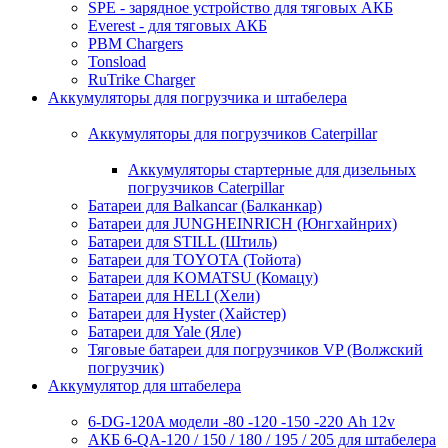
SPE - зарядное устройство для тяговых АКБ
Everest - для тяговых АКБ
PBM Chargers
Tonsload
RuTrike Charger
Аккумуляторы для погрузчика и штабелера
Аккумуляторы для погрузчиков Caterpillar
Аккумуляторы стартерные для дизельных
погрузчиков Caterpillar
Батареи для Balkancar (Балканкар)
Батареи для JUNGHEINRICH (Юнгхайнрих)
Батареи для STILL (Штиль)
Батареи для TOYOTA (Тойота)
Батареи для KOMATSU (Комацу)
Батареи для HELI (Хели)
Батареи для Hyster (Хайстер)
Батареи для Yale (Яле)
Тяговые батареи для погрузчиков VP (Волжский
погрузчик)
Аккумулятор для штабелера
6-DG-120A модели -80 -120 -150 -220 Ah 12v
АКБ 6-QA-120 / 150 / 180 / 195 / 205 для штабелера