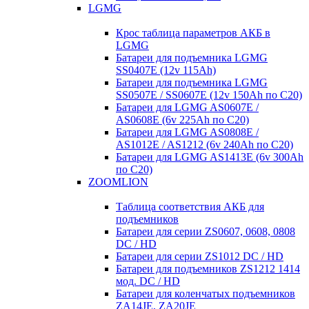
LGMG
Крос таблица параметров АКБ в
LGMG
Батареи для подъемника LGMG
SS0407E (12v 115Ah)
Батареи для подъемника LGMG
SS0507E / SS0607E (12v 150Ah по С20)
Батареи для LGMG AS0607E /
AS0608E (6v 225Ah по С20)
Батареи для LGMG AS0808E /
AS1012E / AS1212 (6v 240Ah по С20)
Батареи для LGMG AS1413E (6v 300Ah
по С20)
ZOOMLION
Таблица соответствия АКБ для
подъемников
Батареи для серии ZS0607, 0608, 0808
DC / HD
Батареи для серии ZS1012 DC / HD
Батареи для подъемников ZS1212 1414
мод. DC / HD
Батареи для коленчатых подъемников
ZA14JE, ZA20JE