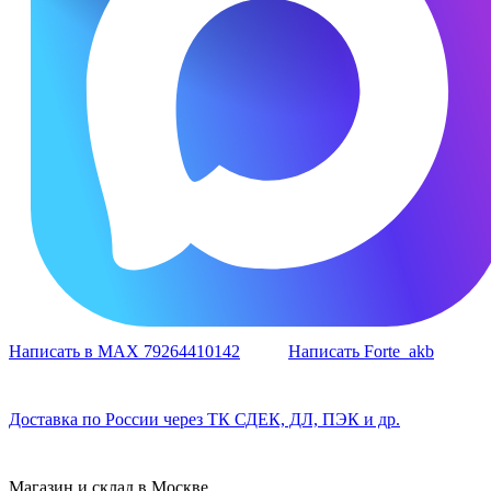
Написать в MAX 79264410142
Написать Forte_akb
Доставка по России через ТК СДЕК, ДЛ, ПЭК и др.
Магазин и склад в Москве