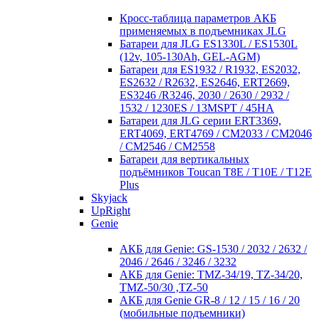
Кросc-таблица параметров АКБ
применяемых в подъемниках JLG
Батареи для JLG ES1330L / ES1530L
(12v, 105-130Ah, GEL-AGM)
Батареи для ES1932 / R1932, ES2032,
ES2632 / R2632, ES2646, ERT2669,
ES3246 /R3246, 2030 / 2630 / 2932 /
1532 / 1230ES / 13MSPT / 45HA
Батареи для JLG серии ERT3369,
ERT4069, ERT4769 / CM2033 / CM2046
/ CM2546 / CM2558
Батареи для вертикальных
подъёмников Toucan T8E / T10E / T12E
Plus
Skyjack
UpRight
Genie
АКБ для Genie: GS-1530 / 2032 / 2632 /
2046 / 2646 / 3246 / 3232
АКБ для Genie: TMZ-34/19, TZ-34/20,
TMZ-50/30 ,TZ-50
АКБ для Genie GR-8 / 12 / 15 / 16 / 20
(мобильные подъемники)