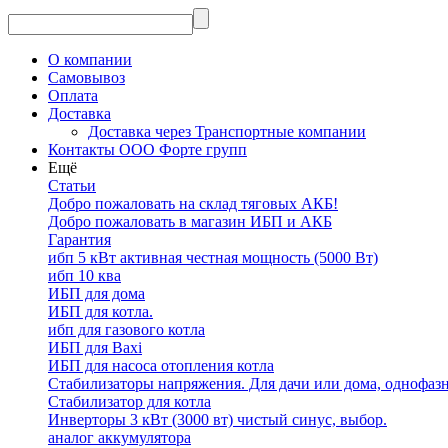
О компании
Самовывоз
Оплата
Доставка
Доставка через Транспортные компании
Контакты ООО Форте групп
Ещё
Статьи
Добро пожаловать на склад тяговых АКБ!
Добро пожаловать в магазин ИБП и АКБ
Гарантия
ибп 5 кВт активная честная мощность (5000 Вт)
ибп 10 ква
ИБП для дома
ИБП для котла.
ибп для газового котла
ИБП для Baxi
ИБП для насоса отопления котла
Стабилизаторы напряжения. Для дачи или дома, однофаз
Стабилизатор для котла
Инверторы 3 кВт (3000 вт) чистый синус, выбор.
аналог аккумулятора