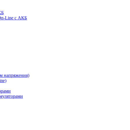
КБ
On-Line с АКБ
ом напряжения)
ne)
орами
муляторами