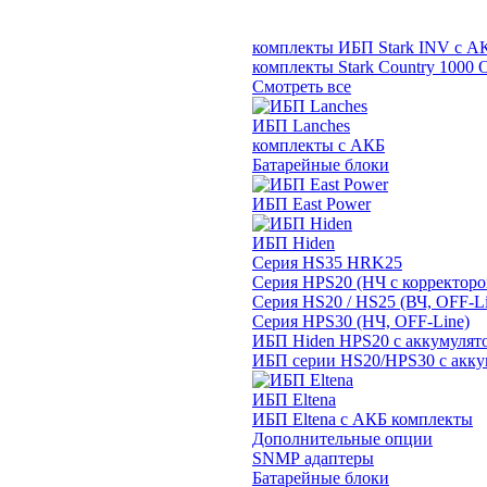
комплекты ИБП Stark INV с А
комплекты Stark Country 1000 
Смотреть все
ИБП Lanches
комплекты с АКБ
Батарейные блоки
ИБП East Power
ИБП Hiden
Серия HS35 HRK25
Серия HPS20 (НЧ с корректор
Серия HS20 / HS25 (ВЧ, OFF-Li
Серия HPS30 (НЧ, OFF-Line)
ИБП Hiden HPS20 с аккумулят
ИБП серии HS20/HPS30 с акку
ИБП Eltena
ИБП Eltena с АКБ комплекты
Дополнительные опции
SNMP адаптеры
Батарейные блоки