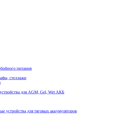
ебойного питания
афы, стеллажи
я
устройства для AGM, Gel, Wet АКБ
ые устройства для тяговых аккумуляторов