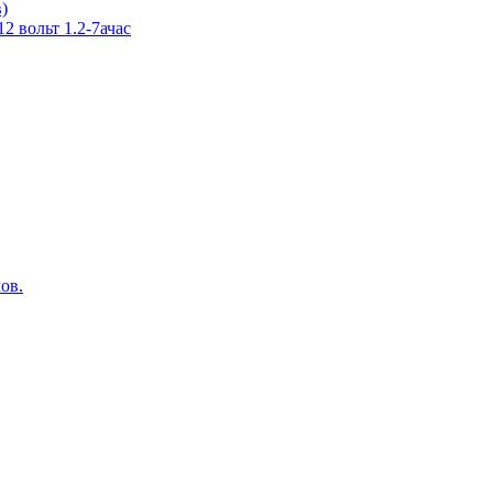
в)
 вольт 1.2-7ачас
ов.