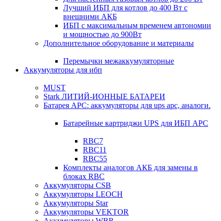
Лучший ИБП для котлов до 400 Вт с
внешними АКБ
ИБП с максимальным временем автономии
и мощностью до 900Вт
Дополнительное оборудование и материалы
Перемычки межаккумуляторные
Аккумуляторы для ибп
MUST
Stark ЛИТИЙ-ИОННЫЕ БАТАРЕИ
Батарея APC: аккумуляторы для ups apc, аналоги.
Батарейные картриджи UPS для ИБП APC
RBC7
RBC11
RBC55
Комплекты аналогов АКБ для замены в
блоках RBC
Аккумуляторы CSB
Аккумуляторы LEOCH
Аккумуляторы Star
Аккумуляторы VEKTOR
Аккумуляторы WBR