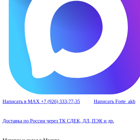
Написать в MAX +7 (926) 333-77-35
Написать Forte_akb
Доставка по России через ТК СДЕК, ДЛ, ПЭК и др.