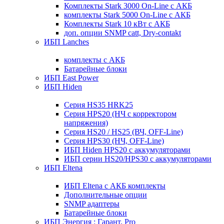
Комплекты Stark 3000 On-Line с АКБ
комплекты Stark 5000 On-Line с АКБ
Комплекты Stark 10 кВт с АКБ
доп. опции SNMP catt, Dry-contakt
ИБП Lanches
комплекты с АКБ
Батарейные блоки
ИБП East Power
ИБП Hiden
Серия HS35 HRK25
Серия HPS20 (НЧ с корректором
напряжения)
Серия HS20 / HS25 (ВЧ, OFF-Line)
Серия HPS30 (НЧ, OFF-Line)
ИБП Hiden HPS20 с аккумуляторами
ИБП серии HS20/HPS30 с аккумуляторами
ИБП Eltena
ИБП Eltena с АКБ комплекты
Дополнительные опции
SNMP адаптеры
Батарейные блоки
ИБП Энергия : Гарант, Pro