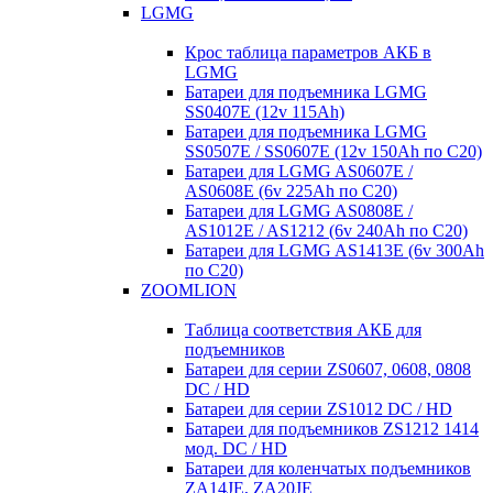
LGMG
Крос таблица параметров АКБ в
LGMG
Батареи для подъемника LGMG
SS0407E (12v 115Ah)
Батареи для подъемника LGMG
SS0507E / SS0607E (12v 150Ah по С20)
Батареи для LGMG AS0607E /
AS0608E (6v 225Ah по С20)
Батареи для LGMG AS0808E /
AS1012E / AS1212 (6v 240Ah по С20)
Батареи для LGMG AS1413E (6v 300Ah
по С20)
ZOOMLION
Таблица соответствия АКБ для
подъемников
Батареи для серии ZS0607, 0608, 0808
DC / HD
Батареи для серии ZS1012 DC / HD
Батареи для подъемников ZS1212 1414
мод. DC / HD
Батареи для коленчатых подъемников
ZA14JE, ZA20JE