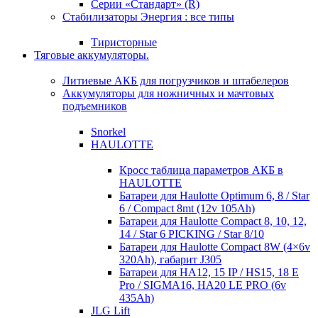
Серии «Стандарт» (R)
Стабилизаторы Энергия : все типы
Тиристорные
Тяговые аккумуляторы.
Литиевые АКБ для погрузчиков и штабелеров
Аккумуляторы для ножничных и мачтовых
подъемников
Snorkel
HAULOTTE
Кросc таблица параметров АКБ в
HAULOTTE
Батареи для Haulotte Optimum 6, 8 / Star
6 / Compact 8mt (12v 105Ah)
Батареи для Haulotte Compact 8, 10, 12,
14 / Star 6 PICKING / Star 8/10
Батареи для Haulotte Compact 8W (4×6v
320Ah), габарит J305
Батареи для HA12, 15 IP / HS15, 18 E
Pro / SIGMA16, HA20 LE PRO (6v
435Ah)
JLG Lift