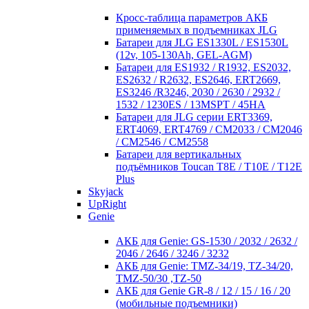
Кросc-таблица параметров АКБ
применяемых в подъемниках JLG
Батареи для JLG ES1330L / ES1530L
(12v, 105-130Ah, GEL-AGM)
Батареи для ES1932 / R1932, ES2032,
ES2632 / R2632, ES2646, ERT2669,
ES3246 /R3246, 2030 / 2630 / 2932 /
1532 / 1230ES / 13MSPT / 45HA
Батареи для JLG серии ERT3369,
ERT4069, ERT4769 / CM2033 / CM2046
/ CM2546 / CM2558
Батареи для вертикальных
подъёмников Toucan T8E / T10E / T12E
Plus
Skyjack
UpRight
Genie
АКБ для Genie: GS-1530 / 2032 / 2632 /
2046 / 2646 / 3246 / 3232
АКБ для Genie: TMZ-34/19, TZ-34/20,
TMZ-50/30 ,TZ-50
АКБ для Genie GR-8 / 12 / 15 / 16 / 20
(мобильные подъемники)