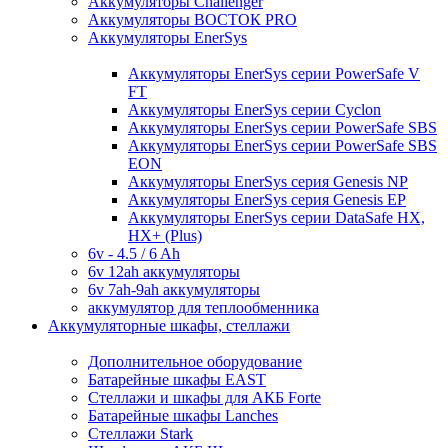
Аккумуляторы Challenger
Аккумуляторы ВОСТОК PRO
Аккумуляторы EnerSys
Аккумуляторы EnerSys серии PowerSafe V
FT
Аккумуляторы EnerSys серии Cyclon
Аккумуляторы EnerSys серии PowerSafe SBS
Аккумуляторы EnerSys серии PowerSafe SBS
EON
Аккумуляторы EnerSys серия Genesis NP
Аккумуляторы EnerSys серия Genesis EP
Аккумуляторы EnerSys серии DataSafe HX,
HX+ (Plus)
6v - 4.5 / 6 Ah
6v 12ah аккумуляторы
6v 7ah-9ah аккумуляторы
аккумулятор для теплообменника
Аккумуляторные шкафы, стеллажи
Дополнительное оборудование
Батарейные шкафы EAST
Стеллажи и шкафы для АКБ Forte
Батарейные шкафы Lanches
Стеллажи Stark