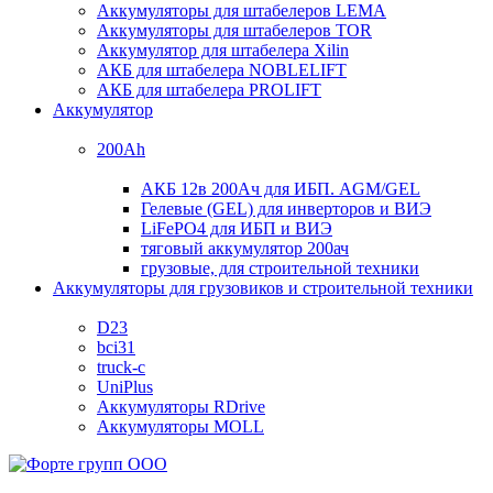
Аккумуляторы для штабелеров LEMA
Аккумуляторы для штабелеров TOR
Аккумулятор для штабелера Xilin
АКБ для штабелера NOBLELIFT
АКБ для штабелера PROLIFT
Аккумулятор
200Ah
АКБ 12в 200Ач для ИБП. AGM/GEL
Гелевые (GEL) для инверторов и ВИЭ
LiFePO4 для ИБП и ВИЭ
тяговый аккумулятор 200ач
грузовые, для строительной техники
Аккумуляторы для грузовиков и строительной техники
D23
bci31
truck-c
UniPlus
Аккумуляторы RDrive
Аккумуляторы MOLL