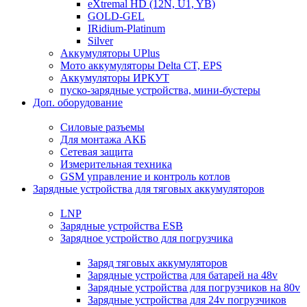
eXtremal HD (12N, U1, YB)
GOLD-GEL
IRidium-Platinum
Silver
Аккумуляторы UPlus
Мото аккумуляторы Delta CT, EPS
Аккумуляторы ИРКУТ
пуско-зарядные устройства, мини-бустеры
Доп. оборудование
Силовые разъемы
Для монтажа АКБ
Сетевая защита
Измерительная техника
GSM управление и контроль котлов
Зарядные устройства для тяговых аккумуляторов
LNP
Зарядные устройства ESB
Зарядное устройство для погрузчика
Заряд тяговых аккумуляторов
Зарядные устройства для батарей на 48v
Зарядные устройства для погрузчиков на 80v
Зарядные устройства для 24v погрузчиков