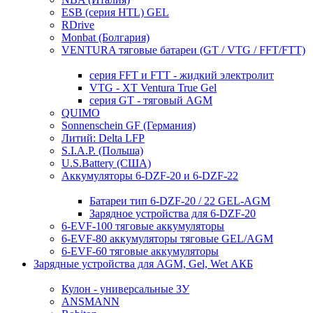
ESB (серия HTL) GEL
RDrive
Monbat (Болгария)
VENTURA тяговые батареи (GT / VTG / FFT/FTT)
серия FFT и FTT - жидкий электролит
VTG - XT Ventura True Gel
серия GT - тяговый AGM
QUIMO
Sonnenschein GF (Германия)
Литий: Delta LFP
S.I.A.P. (Польша)
U.S.Battery (США)
Аккумуляторы 6-DZF-20 и 6-DZF-22
Батареи тип 6-DZF-20 / 22 GEL-AGM
Зарядное устройства для 6-DZF-20
6-EVF-100 тяговые аккумуляторы
6-EVF-80 аккумуляторы тяговые GEL/AGM
6-EVF-60 тяговые аккумуляторы
Зарядные устройства для AGM, Gel, Wet АКБ
Кулон - универсальные ЗУ
ANSMANN