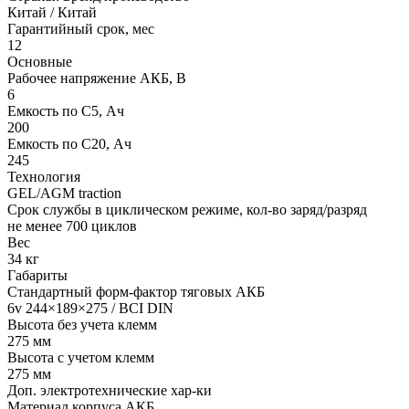
Китай / Китай
Гарантийный срок, мес
12
Основные
Рабочее напряжение АКБ, B
6
Емкость по С5, Ач
200
Емкость по С20, Ач
245
Технология
GEL/AGM traction
Срок службы в циклическом режиме, кол-во заряд/разряд
не менее 700 циклов
Вес
34 кг
Габариты
Стандартный форм-фактор тяговых АКБ
6v 244×189×275 / BCI DIN
Высота без учета клемм
275 мм
Высота с учетом клемм
275 мм
Доп. электротехнические хар-ки
Материал корпуса АКБ