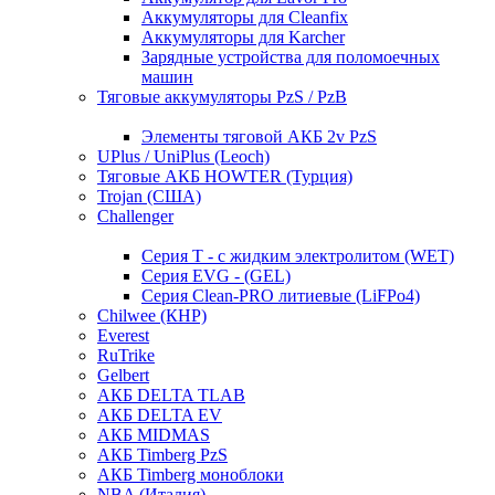
Аккумуляторы для Cleanfix
Аккумуляторы для Karcher
Зарядные устройства для поломоечных
машин
Тяговые аккумуляторы PzS / PzB
Элементы тяговой АКБ 2v PzS
UPlus / UniPlus (Leoch)
Тяговые АКБ HOWTER (Турция)
Trojan (США)
Challenger
Серия T - с жидким электролитом (WET)
Серия EVG - (GEL)
Серия Clean-PRO литиевые (LiFPo4)
Chilwee (КНР)
Everest
RuTrike
Gelbert
АКБ DELTA TLAB
АКБ DELTA EV
АКБ MIDMAS
АКБ Timberg PzS
АКБ Timberg моноблоки
NBA (Италия)