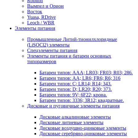
Robiton
Вымпел и Орион
Восток
Yuasa, RDrive
Leoch / WBR
Элементы питания
Промышленные Литий-тионилхлоридные
(LiSOCl2) элементы
Спецэлементы питания
Элементы питания и батареи основных
типоразмеров
Батареи типов: AAA; LR03; FR03; R03; 286.
Батареи типов: AA; LR6; FR6; R6; 316
Батареи типов: C; LR14; R14; 343.
Батареи типов: D; LR20; R20; 373.
Батареи типов: 9V; 6F22; крона.
Батареи типов: 3336; 3R12; квадратные.
Дисковые и пуговичные элементы питания
Дисковые алкалиновые элементы
Дисковые литиевые элементы
Дисковые воздушно-цинковые элементы
Дисковые серебряно-цинковые элементы