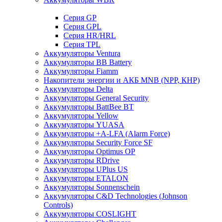
Cерия GP
Серия GPL
Серия HR/HRL
Серия TPL
Аккумуляторы Ventura
Аккумуляторы BB Battery
Аккумуляторы Fiamm
Накопители энергии и АКБ MNB (NPP, КНР)
Аккумуляторы Delta
Аккумуляторы General Security
Аккумуляторы BattBee BT
Аккумуляторы Yellow
Аккумуляторы YUASA
Аккумуляторы +A-LFA (Alarm Force)
Аккумуляторы Security Force SF
Аккумуляторы Optimus OP
Аккумуляторы RDrive
Аккумуляторы UPlus US
Аккумуляторы ETALON
Аккумуляторы Sonnenschein
Аккумуляторы С&D Technologies (Johnson
Controls)
Аккумуляторы COSLIGHT