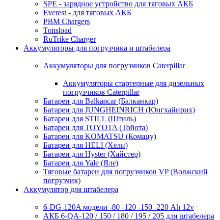
SPE - зарядное устройство для тяговых АКБ
Everest - для тяговых АКБ
PBM Chargers
Tonsload
RuTrike Charger
Аккумуляторы для погрузчика и штабелера
Аккумуляторы для погрузчиков Caterpillar
Аккумуляторы стартерные для дизельных
погрузчиков Caterpillar
Батареи для Balkancar (Балканкар)
Батареи для JUNGHEINRICH (Юнгхайнрих)
Батареи для STILL (Штиль)
Батареи для TOYOTA (Тойота)
Батареи для KOMATSU (Комацу)
Батареи для HELI (Хели)
Батареи для Hyster (Хайстер)
Батареи для Yale (Яле)
Тяговые батареи для погрузчиков VP (Волжский
погрузчик)
Аккумулятор для штабелера
6-DG-120A модели -80 -120 -150 -220 Ah 12v
АКБ 6-QA-120 / 150 / 180 / 195 / 205 для штабелера