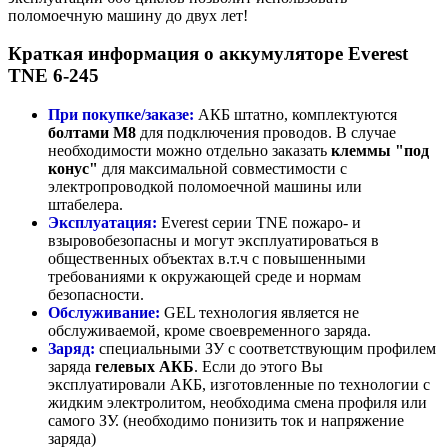
поломоечную машину до двух лет!
Краткая информация о аккумуляторе Everest
TNE 6-245
При покупке/заказе:
АКБ штатно, комплектуются
болтами М8
для подключения проводов. В случае
необходимости можно отдельно заказать
клеммы "под
конус"
для максимальной совместимости с
электропроводкой поломоечной машины или
штабелера.
Эксплуатация:
Everest серии TNE пожаро- и
взыровобезопасны и могут эксплуатироваться в
общественных объектах в.т.ч с повышенными
требованиями к окружающей среде и нормам
безопасности.
Обслуживание:
GEL технология является не
обслуживаемой, кроме своевременного заряда.
Заряд:
специальными ЗУ с соответствующим профилем
заряда
гелевых АКБ
. Если до этого Вы
эксплуатировали АКБ, изготовленные по технологии с
жидким электролитом, необходима смена профиля или
самого ЗУ. (необходимо понизить ток и напряжение
заряда)