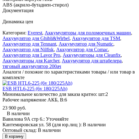
ABS (акрило-бутадиен-стирол)
Документация
Динамика цен
Категории:
Everest
,
Аккумуляторы для поломоечных машин
,
Аккумулятор для Ghibli&Wirbel
,
Аккумулятор для TSM
,
Аккумулятор для Tennant
,
Аккумулятор для Numatic
,
Аккумулятор для Nilfisk
,
Аккумулятор для Comac
,
Аккумулятор для Lavor Pro
,
Аккумуляторы для Cleanfix
,
Аккумуляторы для Karcher
,
Аккумулятор для штабелера
,
тяговый аккумулятор 200ач
Аналоги / похожие по характеристиками товары / или товар в
комплекте
ESB HTL6-225 (6v 180/225Ah)
Минимальное количество для заказа кратно: шт:
2
Рабочее напряжение АКБ, B:
6
23 900 руб.
В наличии
Вавилова 9А стр 6.:
Уточняйте
Кантемировская ул. 58 (для юр.лиц ):
В наличии
Оптовый склад:
В наличии
В корзину