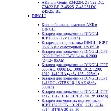
АКБ для Genie: Z34/22N, Z34/22 DC,
Z34/22 BE, Z-45/25, Z-45/25J DC,
Z45/25J BE
DINGLI
Крос таблица параметров АКБ в
DINGLI
Батареи для подъемника DINGLI
JCPT0507 (12v 100Ah)
Батарея для подъемника DINGLI JCPT
0607 A (не самоходный) 12v 85Ah
Батареи для подъемника DINGLI JCPT
0708 DCM / GTWY 8-14-16 2000
(2×12v 85Ah)
Батареи для подъемника DINGLI JCPT
0807AC, 0808HA, 1008, 1012, 1208,
1012, 1412 HA (4×6v 185 - 225Ah)
Батареи для подъемника DINGLI JCPT
1418DC / GTBZ 16, 18 AE (8×6v
300Ah)
Батареи для подъемника DINGLI JCPT
1412, 1612, 1614 AC/HA (4×12v 300Ah)
Батареи для мощных подъемников
JCPT 1523DCB, 1912DC, 2212, 2814,
3214, BT/BA 20-28, 30