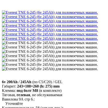
6v 200Ah / 245Ah
(по C5/C20) / GEL
Габарит:
243×188×260 (h: 275) mm
Клемма:
под болт М8
(в комплекте)
Тяговая,
гелевая
, не обслуживаемая
Вавилова 9А стр 6.:
Уточняйте
Кантемировская ул. 58 (для юр.лиц ):