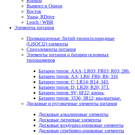
Robiton
Вымпел и Орион
Восток
Yuasa, RDrive
Leoch / WBR
Элементы питания
Промышленные Литий-тионилхлоридные
(LiSOCl2) элементы
Спецэлементы питания
Элементы питания и батареи основных
типоразмеров
Батареи типов: AAA; LR03; FR03; R03; 286.
Батареи типов: AA; LR6; FR6; R6; 316
Батареи типов: C; LR14; R14; 343.
Батареи типов: D; LR20; R20; 373.
Батареи типов: 9V; 6F22; крона.
Батареи типов: 3336; 3R12; квадратные.
Дисковые и пуговичные элементы питания
Дисковые алкалиновые элементы
Дисковые литиевые элементы
Дисковые воздушно-цинковые элементы
Дисковые серебряно-цинковые элементы