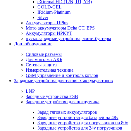
eXtremal HD (12N, U1, YB)
GOLD-GEL
IRidium-Platinum
Silver
Аккумуляторы UPlus
Мото аккумуляторы Delta CT, EPS
Аккумуляторы ИРКУТ
пуско-зарядные устройства, мини-бустеры
Доп. оборудование
Силовые разъемы
Для монтажа АКБ
Сетевая защита
Измерительная техника
GSM управление и контроль котлов
Зарядные устройства для тяговых аккумуляторов
LNP
Зарядные устройства ESB
Зарядное устройство для погрузчика
Заряд тяговых аккумуляторов
Зарядные устройства для батарей на 48v
Зарядные устройства для погрузчиков на 80v
Зарядные устройства для 24v погрузчиков