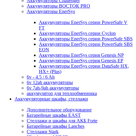
Аккумуляторы Challenger
Аккумуляторы ВОСТОК PRO
Аккумуляторы EnerSys
Аккумуляторы EnerSys серии PowerSafe V
FT
Аккумуляторы EnerSys серии Cyclon
Аккумуляторы EnerSys серии PowerSafe SBS
Аккумуляторы EnerSys серии PowerSafe SBS
EON
Аккумуляторы EnerSys серия Genesis NP
Аккумуляторы EnerSys серия Genesis EP
Аккумуляторы EnerSys серии DataSafe HX,
HX+ (Plus)
6v - 4.5 / 6 Ah
6v 12ah аккумуляторы
6v 7ah-9ah аккумуляторы
аккумулятор для теплообменника
Аккумуляторные шкафы, стеллажи
Дополнительное оборудование
Батарейные шкафы EAST
Стеллажи и шкафы для АКБ Forte
Батарейные шкафы Lanches
Стеллажи Stark