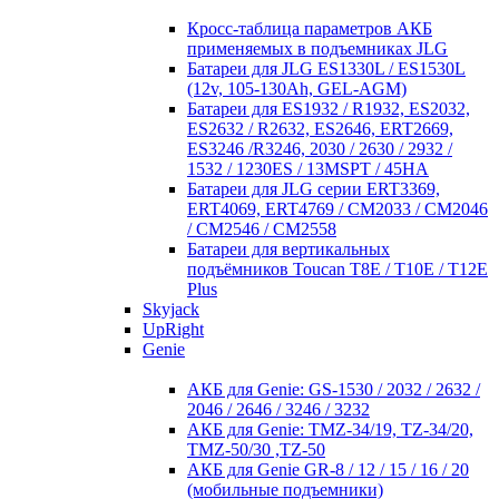
Кросc-таблица параметров АКБ
применяемых в подъемниках JLG
Батареи для JLG ES1330L / ES1530L
(12v, 105-130Ah, GEL-AGM)
Батареи для ES1932 / R1932, ES2032,
ES2632 / R2632, ES2646, ERT2669,
ES3246 /R3246, 2030 / 2630 / 2932 /
1532 / 1230ES / 13MSPT / 45HA
Батареи для JLG серии ERT3369,
ERT4069, ERT4769 / CM2033 / CM2046
/ CM2546 / CM2558
Батареи для вертикальных
подъёмников Toucan T8E / T10E / T12E
Plus
Skyjack
UpRight
Genie
АКБ для Genie: GS-1530 / 2032 / 2632 /
2046 / 2646 / 3246 / 3232
АКБ для Genie: TMZ-34/19, TZ-34/20,
TMZ-50/30 ,TZ-50
АКБ для Genie GR-8 / 12 / 15 / 16 / 20
(мобильные подъемники)