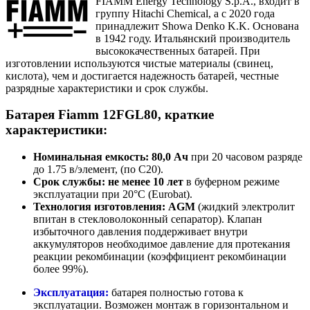
FIAMM Energy Technology S.p.A., входит в
группу Hitachi Chemical, а с 2020 года
принадлежит Showa Denko K.K. Основана
в 1942 году. Итальянский производитель
высококачественных батарей. При
изготовлении используются чистые материалы (свинец,
кислота), чем и достигается надежность батарей, честные
разрядные характеристики и срок службы.
Батарея Fiamm 12FGL80, краткие
характеристики:
Номинальная емкость: 80,0 Ач
при 20 часовом разряде
до 1.75 в/элемент, (по С20).
Срок службы: не менее 10 лет
в буферном режиме
эксплуатации при 20°C (Eurobat).
Технология изготовления: AGM
(жидкий электролит
впитан в стекловолоконный сепаратор). Клапан
избыточного давления поддерживает внутри
аккумуляторов необходимое давление для протекания
реакции рекомбинации (коэффициент рекомбинации
более 99%).
Эксплуатация:
батарея полностью готова к
эксплуатации. Возможен монтаж в горизонтальном и