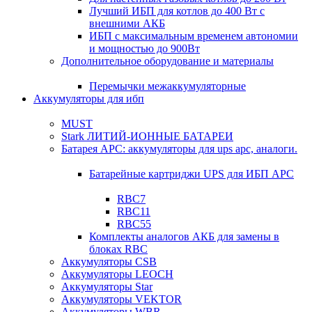
Лучший ИБП для котлов до 400 Вт с
внешними АКБ
ИБП с максимальным временем автономии
и мощностью до 900Вт
Дополнительное оборудование и материалы
Перемычки межаккумуляторные
Аккумуляторы для ибп
MUST
Stark ЛИТИЙ-ИОННЫЕ БАТАРЕИ
Батарея APC: аккумуляторы для ups apc, аналоги.
Батарейные картриджи UPS для ИБП APC
RBC7
RBC11
RBC55
Комплекты аналогов АКБ для замены в
блоках RBC
Аккумуляторы CSB
Аккумуляторы LEOCH
Аккумуляторы Star
Аккумуляторы VEKTOR
Аккумуляторы WBR