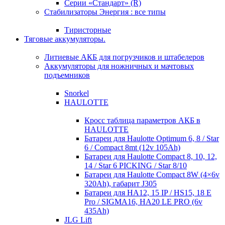
Серии «Стандарт» (R)
Стабилизаторы Энергия : все типы
Тиристорные
Тяговые аккумуляторы.
Литиевые АКБ для погрузчиков и штабелеров
Аккумуляторы для ножничных и мачтовых
подъемников
Snorkel
HAULOTTE
Кросc таблица параметров АКБ в
HAULOTTE
Батареи для Haulotte Optimum 6, 8 / Star
6 / Compact 8mt (12v 105Ah)
Батареи для Haulotte Compact 8, 10, 12,
14 / Star 6 PICKING / Star 8/10
Батареи для Haulotte Compact 8W (4×6v
320Ah), габарит J305
Батареи для HA12, 15 IP / HS15, 18 E
Pro / SIGMA16, HA20 LE PRO (6v
435Ah)
JLG Lift