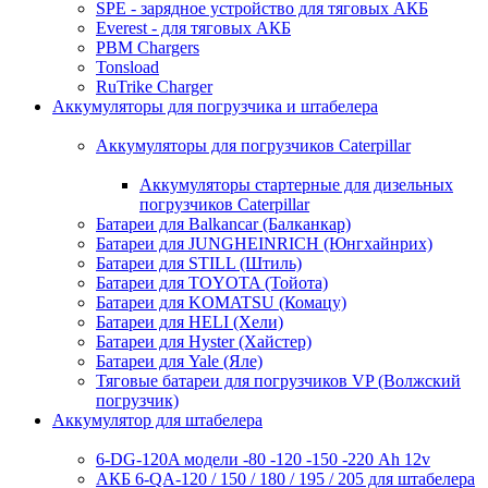
SPE - зарядное устройство для тяговых АКБ
Everest - для тяговых АКБ
PBM Chargers
Tonsload
RuTrike Charger
Аккумуляторы для погрузчика и штабелера
Аккумуляторы для погрузчиков Caterpillar
Аккумуляторы стартерные для дизельных
погрузчиков Caterpillar
Батареи для Balkancar (Балканкар)
Батареи для JUNGHEINRICH (Юнгхайнрих)
Батареи для STILL (Штиль)
Батареи для TOYOTA (Тойота)
Батареи для KOMATSU (Комацу)
Батареи для HELI (Хели)
Батареи для Hyster (Хайстер)
Батареи для Yale (Яле)
Тяговые батареи для погрузчиков VP (Волжский
погрузчик)
Аккумулятор для штабелера
6-DG-120A модели -80 -120 -150 -220 Ah 12v
АКБ 6-QA-120 / 150 / 180 / 195 / 205 для штабелера