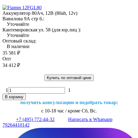
Аккумулятор 80Ач, 12В (80ah, 12v)
Вавилова 9А стр 6.:
Уточняйте
Кантемировская ул. 58 (для юр.лиц ):
Уточняйте
Оптовый склад:
В наличии
35 581
₽
Опт
34 412
₽
Купить по оптовой цене
1
1
В корзину
получить консультацию и подобрать товар:
с 10-18 час / кроме Сб, Вс.
+7 (495) 772-44-32
Написать в Whatsapp
79264410142