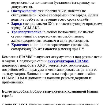
вертикальном положении (установка на крышку не
допускается).
Обслуживание:
технология AGM является не
обслуживаемой, кроме своевременного заряда. Долив
воды не требуется в течение всего срока службы.
Заряд:
специальными ЗУ с соответствующим профилем
заряда AGM АКБ.
Транспортировка:
в любом положении, не имеют
ограничений по перевозкам автомобильным,
железнодорожным, водным и авиатранспортом.
Хранение:
в полностью заряженном состоянии,
саморазряд 3% от емкости в месяц
при НУ.
Компания
FIAMM
выпускает аккумуляторы под разные цели
и задачи. Следующие серии
аккумуляторов FIAMM
позволяют подобрать АКБ с учетом всех технических
потребностей аппаратуры и минимизировать затраты на ее
эксплуатацию. Данные ниже взяты с официального сайта
FIAMM.COM и дополнены нашими рекомендациями к
применению.
Более подробный обзор выпускаемых компанией Fiamm
серий:
Серия
FG / FGL
Рекомендованы для применения в охранно-