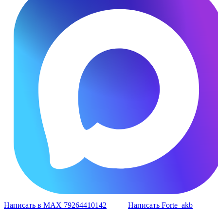
Написать в MAX 79264410142
Написать Forte_akb