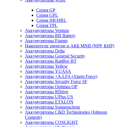
Cерия GP
Серия GPL
Серия HR/HRL
Серия TPL
Аккумуляторы Ventura
Аккумуляторы BB Battery
Аккумуляторы Fiamm
Накопители энергии и АКБ MNB (NPP, КНР)
Аккумуляторы Delta
Аккумуляторы General Security
Аккумуляторы BattBee BT
Аккумуляторы Yellow
Аккумуляторы YUASA
Аккумуляторы +A-LFA (Alarm Force)
Аккумуляторы Security Force SF
Аккумуляторы Optimus OP
Аккумуляторы RDrive
Аккумуляторы UPlus US
Аккумуляторы ETALON
Аккумуляторы Sonnenschein
Аккумуляторы С&D Technologies (Johnson
Controls)
Аккумуляторы COSLIGHT