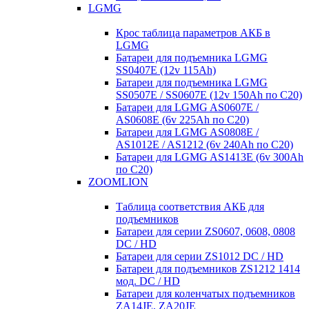
LGMG
Крос таблица параметров АКБ в
LGMG
Батареи для подъемника LGMG
SS0407E (12v 115Ah)
Батареи для подъемника LGMG
SS0507E / SS0607E (12v 150Ah по С20)
Батареи для LGMG AS0607E /
AS0608E (6v 225Ah по С20)
Батареи для LGMG AS0808E /
AS1012E / AS1212 (6v 240Ah по С20)
Батареи для LGMG AS1413E (6v 300Ah
по С20)
ZOOMLION
Таблица соответствия АКБ для
подъемников
Батареи для серии ZS0607, 0608, 0808
DC / HD
Батареи для серии ZS1012 DC / HD
Батареи для подъемников ZS1212 1414
мод. DC / HD
Батареи для коленчатых подъемников
ZA14JE, ZA20JE