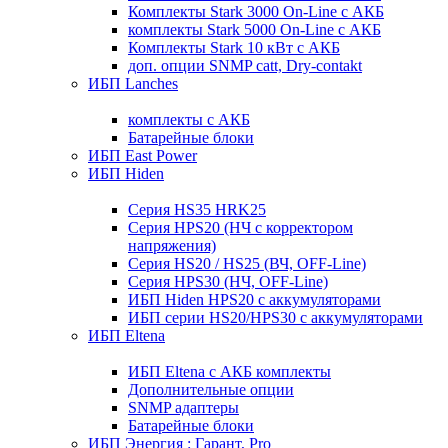
Комплекты Stark 3000 On-Line с АКБ
комплекты Stark 5000 On-Line с АКБ
Комплекты Stark 10 кВт с АКБ
доп. опции SNMP catt, Dry-contakt
ИБП Lanches
комплекты с АКБ
Батарейные блоки
ИБП East Power
ИБП Hiden
Серия HS35 HRK25
Серия HPS20 (НЧ с корректором
напряжения)
Серия HS20 / HS25 (ВЧ, OFF-Line)
Серия HPS30 (НЧ, OFF-Line)
ИБП Hiden HPS20 с аккумуляторами
ИБП серии HS20/HPS30 с аккумуляторами
ИБП Eltena
ИБП Eltena с АКБ комплекты
Дополнительные опции
SNMP адаптеры
Батарейные блоки
ИБП Энергия : Гарант, Pro