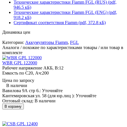
Технические характеристики Fiamm FGL (RUS) (pdf,
946.5 кБ)
Технические характеристики Fiamm FGL (ENG) (pdf,
918.2 кБ)
Сертификат соответствия Fiamm (pdf, 372.8 кБ)
Динамика цен
Категории:
Аккумуляторы Fiamm
,
FGL
Аналоги / похожие по характеристиками товары / или товар в
комплекте
WBR GPL 122000
Рабочее напряжение АКБ, B:
12
Емкость по С20, Ач:
200
Цена по запросу
В наличии
Вавилова 9А стр 6.:
Уточняйте
Кантемировская ул. 58 (для юр.лиц ):
Уточняйте
Оптовый склад:
В наличии
В корзину