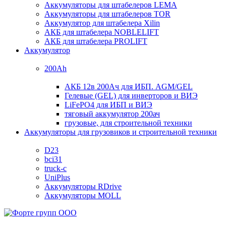
Аккумуляторы для штабелеров LEMA
Аккумуляторы для штабелеров TOR
Аккумулятор для штабелера Xilin
АКБ для штабелера NOBLELIFT
АКБ для штабелера PROLIFT
Аккумулятор
200Ah
АКБ 12в 200Ач для ИБП. AGM/GEL
Гелевые (GEL) для инверторов и ВИЭ
LiFePO4 для ИБП и ВИЭ
тяговый аккумулятор 200ач
грузовые, для строительной техники
Аккумуляторы для грузовиков и строительной техники
D23
bci31
truck-c
UniPlus
Аккумуляторы RDrive
Аккумуляторы MOLL