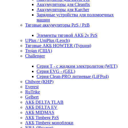
Аккумуляторы для Cleanfix
Аккумуляторы для Karcher
Зарядные устройства для поломоечных
машин
Тяговые аккумуляторы PzS / PzB
Элементы тяговой АКБ 2v PzS
UPlus / UniPlus (Leoch)
Тяговые АКБ HOWTER (Турция)
Trojan (США)
Challenger
Серия T - с жидким электролитом (WET)
Серия EVG - (GEL)
Серия Clean-PRO литиевые (LiFPo4)
Chilwee (КНР)
Everest
RuTrike
Gelbert
АКБ DELTA TLAB
АКБ DELTA EV
АКБ MIDMAS
АКБ Timberg PzS
АКБ Timberg моноблоки
NBA (Италия)