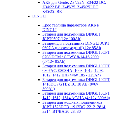
АКБ для Genie: Z34/22N, Z34/22 DC,
Z34/22 BE, Z-45/25, Z-45/25J DC,
Z45/25J BE
DINGLI
Крос таблица параметров АКБ в
DINGLI
Батареи для подъемника DINGLI
JCPT0507 (12v 100Ah)
Батарея для подъемника DINGLI JCPT
0607 A (не самоходный) 12v 85Ah
Батареи для подъемника DINGLI JCPT
0708 DCM / GTWY 8-14-16 2000
(2×12v 85Ah)
Батареи для подъемника DINGLI JCPT
0807AC, 0808HA, 1008, 1012, 1208,
1012, 1412 HA (4×6v 185 - 225Ah)
Батареи для подъемника DINGLI JCPT
1418DC / GTBZ 16, 18 AE (8×6v
300Ah)
Батареи для подъемника DINGLI JCPT
1412, 1612, 1614 AC/HA (4×12v 300Ah)
Батареи для мощных подъемников
JCPT 1523DCB, 1912DC, 2212, 2814,
3214, BT/BA 20-28, 30