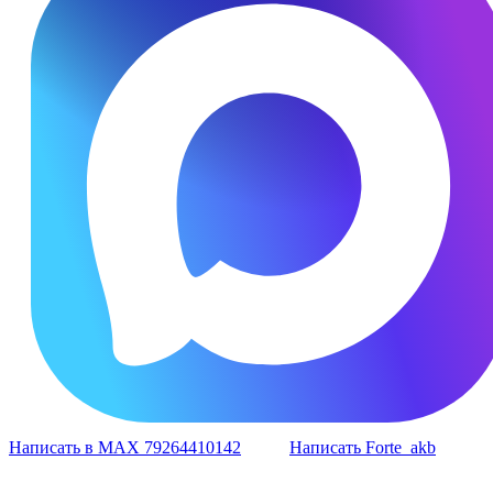
Написать в MAX 79264410142
Написать Forte_akb