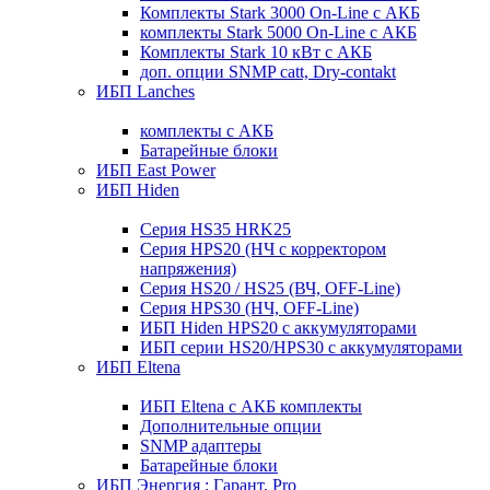
Комплекты Stark 3000 On-Line с АКБ
комплекты Stark 5000 On-Line с АКБ
Комплекты Stark 10 кВт с АКБ
доп. опции SNMP catt, Dry-contakt
ИБП Lanches
комплекты с АКБ
Батарейные блоки
ИБП East Power
ИБП Hiden
Серия HS35 HRK25
Серия HPS20 (НЧ с корректором
напряжения)
Серия HS20 / HS25 (ВЧ, OFF-Line)
Серия HPS30 (НЧ, OFF-Line)
ИБП Hiden HPS20 с аккумуляторами
ИБП серии HS20/HPS30 с аккумуляторами
ИБП Eltena
ИБП Eltena с АКБ комплекты
Дополнительные опции
SNMP адаптеры
Батарейные блоки
ИБП Энергия : Гарант, Pro