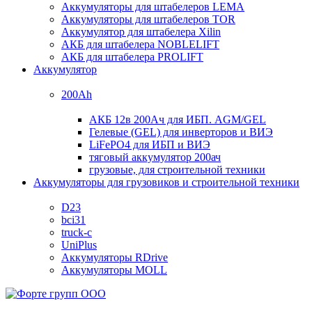
Аккумуляторы для штабелеров LEMA
Аккумуляторы для штабелеров TOR
Аккумулятор для штабелера Xilin
АКБ для штабелера NOBLELIFT
АКБ для штабелера PROLIFT
Аккумулятор
200Ah
АКБ 12в 200Ач для ИБП. AGM/GEL
Гелевые (GEL) для инверторов и ВИЭ
LiFePO4 для ИБП и ВИЭ
тяговый аккумулятор 200ач
грузовые, для строительной техники
Аккумуляторы для грузовиков и строительной техники
D23
bci31
truck-c
UniPlus
Аккумуляторы RDrive
Аккумуляторы MOLL