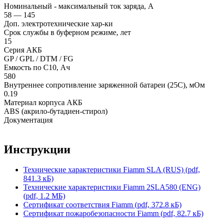
Номинальный - максимальный ток заряда, А
58 — 145
Доп. электротехнические хар-ки
Срок службы в буферном режиме, лет
15
Серия АКБ
GP / GPL / DTM / FG
Емкость по С10, Ач
580
Внутреннее сопротивление заряженной батареи (25С), мОм
0.19
Материал корпуса АКБ
ABS (акрило-бутадиен-стирол)
Документация
Инструкции
Технические характеристики Fiamm SLA (RUS) (pdf,
841.3 кБ)
Технические характеристики Fiamm 2SLA580 (ENG)
(pdf, 1.2 МБ)
Сертификат соответствия Fiamm (pdf, 372.8 кБ)
Сертификат пожаробезопасности Fiamm (pdf, 82.7 кБ)