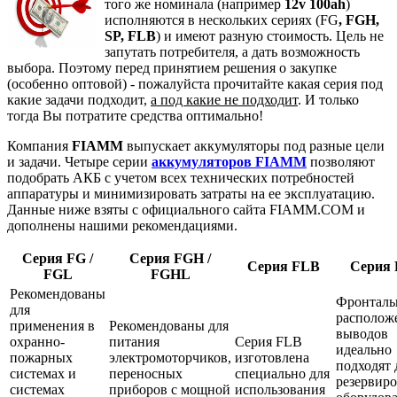
того же номинала (например
12v 100ah
)
исполняются в нескольких сериях (FG
, FGH,
SP, FLB
) и имеют разную стоимость. Цель не
запутать потребителя, а дать возможность
выбора. Поэтому перед принятием решения о закупке
(особенно оптовой) - пожалуйста прочитайте какая серия под
какие задачи подходит,
а под какие не подходит
. И только
тогда Вы потратите средства оптимально!
Компания
FIAMM
выпускает аккумуляторы под разные цели
и задачи. Четыре серии
аккумуляторов FIAMM
позволяют
подобрать АКБ с учетом всех технических потребностей
аппаратуры и минимизировать затраты на ее эксплуатацию.
Данные ниже взяты с официального сайта FIAMM.COM и
дополнены нашими рекомендациями.
Серия FG /
Серия FGH /
Серия FLB
Серия 
FGL
FGHL
Рекомендованы
Фронталь
для
располож
применения в
Рекомендованы для
выводов
охранно-
питания
Серия FLB
идеально
пожарных
электромоторчиков,
изготовлена
подходят 
системах и
переносных
специально для
резервир
системах
приборов с мощной
использования