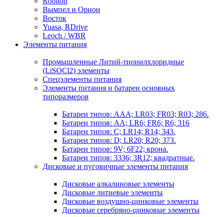
Robiton
Вымпел и Орион
Восток
Yuasa, RDrive
Leoch / WBR
Элементы питания
Промышленные Литий-тионилхлоридные
(LiSOCl2) элементы
Спецэлементы питания
Элементы питания и батареи основных
типоразмеров
Батареи типов: AAA; LR03; FR03; R03; 286.
Батареи типов: AA; LR6; FR6; R6; 316
Батареи типов: C; LR14; R14; 343.
Батареи типов: D; LR20; R20; 373.
Батареи типов: 9V; 6F22; крона.
Батареи типов: 3336; 3R12; квадратные.
Дисковые и пуговичные элементы питания
Дисковые алкалиновые элементы
Дисковые литиевые элементы
Дисковые воздушно-цинковые элементы
Дисковые серебряно-цинковые элементы