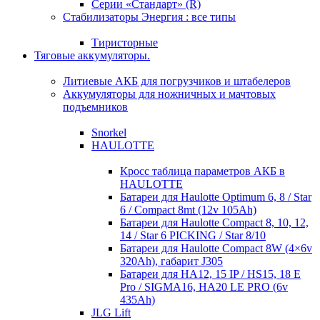
Серии «Стандарт» (R)
Стабилизаторы Энергия : все типы
Тиристорные
Тяговые аккумуляторы.
Литиевые АКБ для погрузчиков и штабелеров
Аккумуляторы для ножничных и мачтовых
подъемников
Snorkel
HAULOTTE
Кросc таблица параметров АКБ в
HAULOTTE
Батареи для Haulotte Optimum 6, 8 / Star
6 / Compact 8mt (12v 105Ah)
Батареи для Haulotte Compact 8, 10, 12,
14 / Star 6 PICKING / Star 8/10
Батареи для Haulotte Compact 8W (4×6v
320Ah), габарит J305
Батареи для HA12, 15 IP / HS15, 18 E
Pro / SIGMA16, HA20 LE PRO (6v
435Ah)
JLG Lift