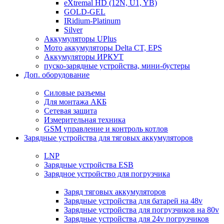
eXtremal HD (12N, U1, YB)
GOLD-GEL
IRidium-Platinum
Silver
Аккумуляторы UPlus
Мото аккумуляторы Delta CT, EPS
Аккумуляторы ИРКУТ
пуско-зарядные устройства, мини-бустеры
Доп. оборудование
Силовые разъемы
Для монтажа АКБ
Сетевая защита
Измерительная техника
GSM управление и контроль котлов
Зарядные устройства для тяговых аккумуляторов
LNP
Зарядные устройства ESB
Зарядное устройство для погрузчика
Заряд тяговых аккумуляторов
Зарядные устройства для батарей на 48v
Зарядные устройства для погрузчиков на 80v
Зарядные устройства для 24v погрузчиков