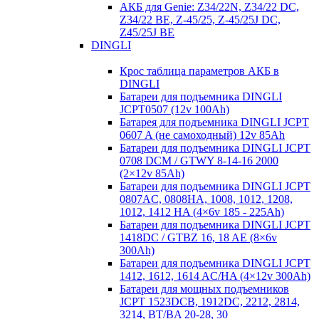
АКБ для Genie: Z34/22N, Z34/22 DC,
Z34/22 BE, Z-45/25, Z-45/25J DC,
Z45/25J BE
DINGLI
Крос таблица параметров АКБ в
DINGLI
Батареи для подъемника DINGLI
JCPT0507 (12v 100Ah)
Батарея для подъемника DINGLI JCPT
0607 A (не самоходный) 12v 85Ah
Батареи для подъемника DINGLI JCPT
0708 DCM / GTWY 8-14-16 2000
(2×12v 85Ah)
Батареи для подъемника DINGLI JCPT
0807AC, 0808HA, 1008, 1012, 1208,
1012, 1412 HA (4×6v 185 - 225Ah)
Батареи для подъемника DINGLI JCPT
1418DC / GTBZ 16, 18 AE (8×6v
300Ah)
Батареи для подъемника DINGLI JCPT
1412, 1612, 1614 AC/HA (4×12v 300Ah)
Батареи для мощных подъемников
JCPT 1523DCB, 1912DC, 2212, 2814,
3214, BT/BA 20-28, 30