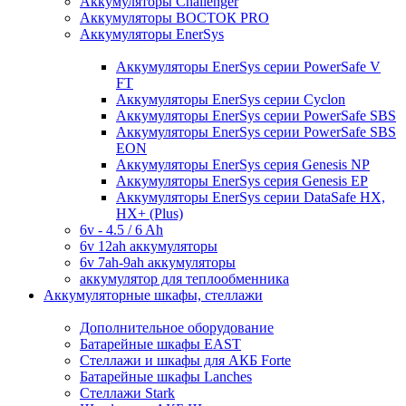
Аккумуляторы Challenger
Аккумуляторы ВОСТОК PRO
Аккумуляторы EnerSys
Аккумуляторы EnerSys серии PowerSafe V
FT
Аккумуляторы EnerSys серии Cyclon
Аккумуляторы EnerSys серии PowerSafe SBS
Аккумуляторы EnerSys серии PowerSafe SBS
EON
Аккумуляторы EnerSys серия Genesis NP
Аккумуляторы EnerSys серия Genesis EP
Аккумуляторы EnerSys серии DataSafe HX,
HX+ (Plus)
6v - 4.5 / 6 Ah
6v 12ah аккумуляторы
6v 7ah-9ah аккумуляторы
аккумулятор для теплообменника
Аккумуляторные шкафы, стеллажи
Дополнительное оборудование
Батарейные шкафы EAST
Стеллажи и шкафы для АКБ Forte
Батарейные шкафы Lanches
Стеллажи Stark