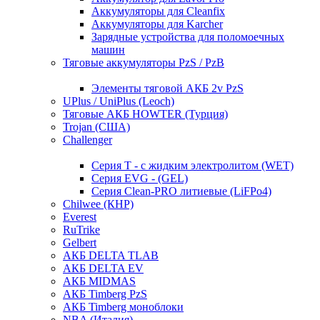
Аккумуляторы для Cleanfix
Аккумуляторы для Karcher
Зарядные устройства для поломоечных
машин
Тяговые аккумуляторы PzS / PzB
Элементы тяговой АКБ 2v PzS
UPlus / UniPlus (Leoch)
Тяговые АКБ HOWTER (Турция)
Trojan (США)
Challenger
Серия T - с жидким электролитом (WET)
Серия EVG - (GEL)
Серия Clean-PRO литиевые (LiFPo4)
Chilwee (КНР)
Everest
RuTrike
Gelbert
АКБ DELTA TLAB
АКБ DELTA EV
АКБ MIDMAS
АКБ Timberg PzS
АКБ Timberg моноблоки
NBA (Италия)