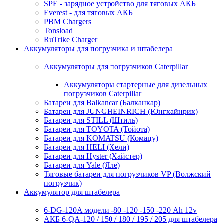
SPE - зарядное устройство для тяговых АКБ
Everest - для тяговых АКБ
PBM Chargers
Tonsload
RuTrike Charger
Аккумуляторы для погрузчика и штабелера
Аккумуляторы для погрузчиков Caterpillar
Аккумуляторы стартерные для дизельных
погрузчиков Caterpillar
Батареи для Balkancar (Балканкар)
Батареи для JUNGHEINRICH (Юнгхайнрих)
Батареи для STILL (Штиль)
Батареи для TOYOTA (Тойота)
Батареи для KOMATSU (Комацу)
Батареи для HELI (Хели)
Батареи для Hyster (Хайстер)
Батареи для Yale (Яле)
Тяговые батареи для погрузчиков VP (Волжский
погрузчик)
Аккумулятор для штабелера
6-DG-120A модели -80 -120 -150 -220 Ah 12v
АКБ 6-QA-120 / 150 / 180 / 195 / 205 для штабелера