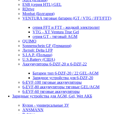
ESB (серия HTL) GEL
RDrive
Monbat (Болгария)
VENTURA тяговые батареи (GT / VTG / FFT/FTT)
серия FFT и FTT - жидкий электролит
VTG - XT Ventura True Gel
серия GT - тяговый AGM
QUIMO
Sonnenschein GF (Германия)
Литий: Delta LFP
S.I.A.P. (Польша)
U.S.Battery (США)
Аккумуляторы 6-DZF-20 и 6-DZF-22
Батареи тип 6-DZF-20 / 22 GEL-AGM
Зарядное устройства для 6-DZF-20
6-EVF-100 тяговые аккумуляторы
6-EVF-80 аккумуляторы тяговые GEL/AGM
6-EVF-60 тяговые аккумуляторы
Зарядные устройства для AGM, Gel, Wet АКБ
Кулон - универсальные ЗУ
ANSMANN