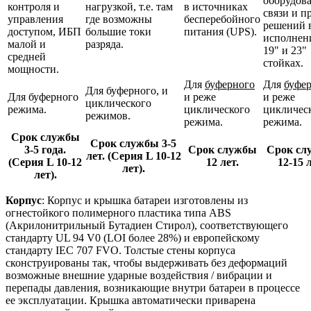
оборудов
контроля и
нагрузкой, т.е. там
в источниках
связи и п
управления
где возможны
бесперебойного
решений 
доступом, ИБП
большие токи
питания (UPS).
исполнен
малой и
разряда.
19" и 23"
средней
стойках.
мощности.
Для
буферного
Для
буфе
Для буферного, и
Для буферного
и реже
и реже
циклического
режима.
циклического
цикличес
режимов.
режима.
режима.
Срок службы
Срок службы 3-5
3-5 года.
Срок службы
Срок сл
лет. (Серия L 10-12
(Серия L 10-12
12 лет.
12-15 л
лет)
.
лет)
.
Корпус
: Корпус и крышка батареи изготовлены из
огнестойкого полимерного пластика типа ABS
(Акрилонитрильный Бутадиен Стирол), соответствующего
стандарту UL 94 V0 (LOI более 28%) и европейскому
стандарту IEC 707 FVO. Толстые стены корпуса
сконструированы так, чтобы выдерживать без деформаций
возможные внешние ударные воздействия / вибрации и
перепады давления, возникающие внутри батареи в процессе
ее эксплуатации. Крышка автоматически приварена