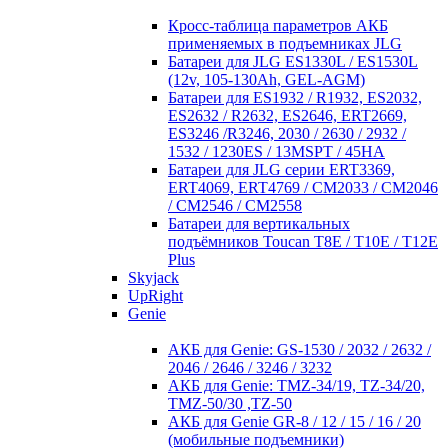
Кросc-таблица параметров АКБ
применяемых в подъемниках JLG
Батареи для JLG ES1330L / ES1530L
(12v, 105-130Ah, GEL-AGM)
Батареи для ES1932 / R1932, ES2032,
ES2632 / R2632, ES2646, ERT2669,
ES3246 /R3246, 2030 / 2630 / 2932 /
1532 / 1230ES / 13MSPT / 45HA
Батареи для JLG серии ERT3369,
ERT4069, ERT4769 / CM2033 / CM2046
/ CM2546 / CM2558
Батареи для вертикальных
подъёмников Toucan T8E / T10E / T12E
Plus
Skyjack
UpRight
Genie
АКБ для Genie: GS-1530 / 2032 / 2632 /
2046 / 2646 / 3246 / 3232
АКБ для Genie: TMZ-34/19, TZ-34/20,
TMZ-50/30 ,TZ-50
АКБ для Genie GR-8 / 12 / 15 / 16 / 20
(мобильные подъемники)