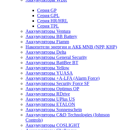
Cерия GP
Серия GPL
Серия HR/HRL
Серия TPL
Аккумуляторы Ventura
Аккумуляторы BB Battery
Аккумуляторы Fiamm
Накопители энергии и АКБ MNB (NPP, КНР)
Аккумуляторы Delta
Аккумуляторы General Security
Аккумуляторы BattBee BT
Аккумуляторы Yellow
Аккумуляторы YUASA
Аккумуляторы +A-LFA (Alarm Force)
Аккумуляторы Security Force SF
Аккумуляторы Optimus OP
Аккумуляторы RDrive
Аккумуляторы UPlus US
Аккумуляторы ETALON
Аккумуляторы Sonnenschein
Аккумуляторы С&D Technologies (Johnson
Controls)
Аккумуляторы COSLIGHT