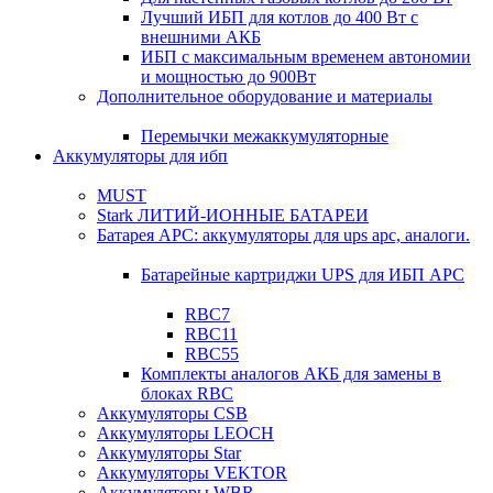
Лучший ИБП для котлов до 400 Вт с
внешними АКБ
ИБП с максимальным временем автономии
и мощностью до 900Вт
Дополнительное оборудование и материалы
Перемычки межаккумуляторные
Аккумуляторы для ибп
MUST
Stark ЛИТИЙ-ИОННЫЕ БАТАРЕИ
Батарея APC: аккумуляторы для ups apc, аналоги.
Батарейные картриджи UPS для ИБП APC
RBC7
RBC11
RBC55
Комплекты аналогов АКБ для замены в
блоках RBC
Аккумуляторы CSB
Аккумуляторы LEOCH
Аккумуляторы Star
Аккумуляторы VEKTOR
Аккумуляторы WBR