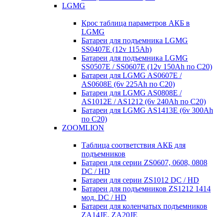
LGMG
Крос таблица параметров АКБ в
LGMG
Батареи для подъемника LGMG
SS0407E (12v 115Ah)
Батареи для подъемника LGMG
SS0507E / SS0607E (12v 150Ah по С20)
Батареи для LGMG AS0607E /
AS0608E (6v 225Ah по С20)
Батареи для LGMG AS0808E /
AS1012E / AS1212 (6v 240Ah по С20)
Батареи для LGMG AS1413E (6v 300Ah
по С20)
ZOOMLION
Таблица соответствия АКБ для
подъемников
Батареи для серии ZS0607, 0608, 0808
DC / HD
Батареи для серии ZS1012 DC / HD
Батареи для подъемников ZS1212 1414
мод. DC / HD
Батареи для коленчатых подъемников
ZA14JE, ZA20JE