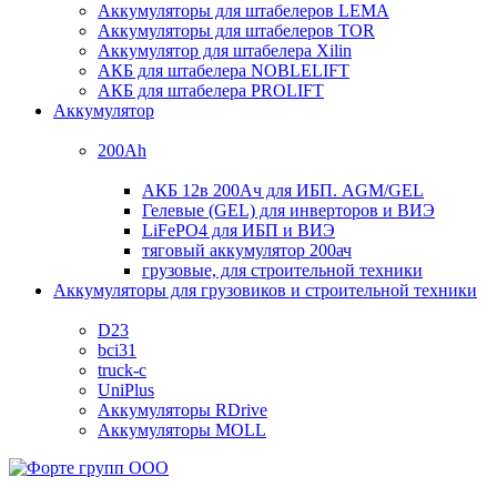
Аккумуляторы для штабелеров LEMA
Аккумуляторы для штабелеров TOR
Аккумулятор для штабелера Xilin
АКБ для штабелера NOBLELIFT
АКБ для штабелера PROLIFT
Аккумулятор
200Ah
АКБ 12в 200Ач для ИБП. AGM/GEL
Гелевые (GEL) для инверторов и ВИЭ
LiFePO4 для ИБП и ВИЭ
тяговый аккумулятор 200ач
грузовые, для строительной техники
Аккумуляторы для грузовиков и строительной техники
D23
bci31
truck-c
UniPlus
Аккумуляторы RDrive
Аккумуляторы MOLL