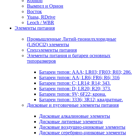
Robiton
Вымпел и Орион
Восток
Yuasa, RDrive
Leoch / WBR
Элементы питания
Промышленные Литий-тионилхлоридные
(LiSOCl2) элементы
Спецэлементы питания
Элементы питания и батареи основных
типоразмеров
Батареи типов: AAA; LR03; FR03; R03; 286.
Батареи типов: AA; LR6; FR6; R6; 316
Батареи типов: C; LR14; R14; 343.
Батареи типов: D; LR20; R20; 373.
Батареи типов: 9V; 6F22; крона.
Батареи типов: 3336; 3R12; квадратные.
Дисковые и пуговичные элементы питания
Дисковые алкалиновые элементы
Дисковые литиевые элементы
Дисковые воздушно-цинковые элементы
Дисковые серебряно-цинковые элементы