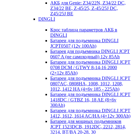
АКБ для Genie: Z34/22N, Z34/22 DC,
Z34/22 BE, Z-45/25, Z-45/25J DC,
Z45/25J BE
DINGLI
Крос таблица параметров АКБ в
DINGLI
Батареи для подъемника DINGLI
JCPT0507 (12v 100Ah)
Батарея для подъемника DINGLI JCPT
0607 A (не самоходный) 12v 85Ah
Батареи для подъемника DINGLI JCPT
0708 DCM / GTWY 8-14-16 2000
(2×12v 85Ah)
Батареи для подъемника DINGLI JCPT
0807AC, 0808HA, 1008, 1012, 1208,
1012, 1412 HA (4×6v 185 - 225Ah)
Батареи для подъемника DINGLI JCPT
1418DC / GTBZ 16, 18 AE (8×6v
300Ah)
Батареи для подъемника DINGLI JCPT
1412, 1612, 1614 AC/HA (4×12v 300Ah)
Батареи для мощных подъемников
JCPT 1523DCB, 1912DC, 2212, 2814,
3214, BT/BA 20-28, 30