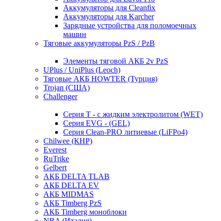
Аккумуляторы для Cleanfix
Аккумуляторы для Karcher
Зарядные устройства для поломоечных
машин
Тяговые аккумуляторы PzS / PzB
Элементы тяговой АКБ 2v PzS
UPlus / UniPlus (Leoch)
Тяговые АКБ HOWTER (Турция)
Trojan (США)
Challenger
Серия T - с жидким электролитом (WET)
Серия EVG - (GEL)
Серия Clean-PRO литиевые (LiFPo4)
Chilwee (КНР)
Everest
RuTrike
Gelbert
АКБ DELTA TLAB
АКБ DELTA EV
АКБ MIDMAS
АКБ Timberg PzS
АКБ Timberg моноблоки
NBA (Италия)