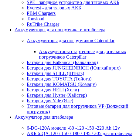
SPE - зарядное устройство для тяговых АКБ
Everest - для тяговых АКБ
PBM Chargers
Tonsload
RuTrike Charger
Аккумуляторы для погрузчика и штабелера
Аккумуляторы для погрузчиков Caterpillar
Аккумуляторы стартерные для дизельных
погрузчиков Caterpillar
Батареи для Balkancar (Балканкар)
Батареи для JUNGHEINRICH (Юнгхайнрих)
Батареи для STILL (Штиль)
Батареи для TOYOTA (Тойота)
Батареи для KOMATSU (Комацу)
Батареи для HELI (Хели)
Батареи для Hyster (Хайстер)
Батареи для Yale (Яле)
Тяговые батареи для погрузчиков VP (Волжский
погрузчик)
Аккумулятор для штабелера
6-DG-120A модели -80 -120 -150 -220 Ah 12v
АКБ 6-QA-120 / 150 / 180 / 195 / 205 для штабелера