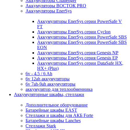
Аккумуляторы Challenger
Аккумуляторы ВОСТОК PRO
Аккумуляторы EnerSys
Аккумуляторы EnerSys серии PowerSafe V
FT
Аккумуляторы EnerSys серии Cyclon
Аккумуляторы EnerSys серии PowerSafe SBS
Аккумуляторы EnerSys серии PowerSafe SBS
EON
Аккумуляторы EnerSys серия Genesis NP
Аккумуляторы EnerSys серия Genesis EP
Аккумуляторы EnerSys серии DataSafe HX,
HX+ (Plus)
6v - 4.5 / 6 Ah
6v 12ah аккумуляторы
6v 7ah-9ah аккумуляторы
аккумулятор для теплообменника
Аккумуляторные шкафы, стеллажи
Дополнительное оборудование
Батарейные шкафы EAST
Стеллажи и шкафы для АКБ Forte
Батарейные шкафы Lanches
Стеллажи Stark