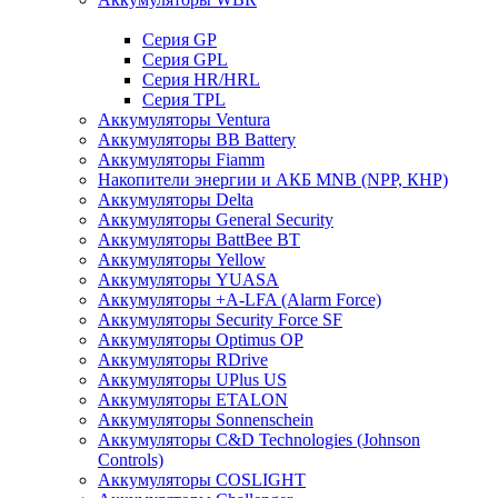
Cерия GP
Серия GPL
Серия HR/HRL
Серия TPL
Аккумуляторы Ventura
Аккумуляторы BB Battery
Аккумуляторы Fiamm
Накопители энергии и АКБ MNB (NPP, КНР)
Аккумуляторы Delta
Аккумуляторы General Security
Аккумуляторы BattBee BT
Аккумуляторы Yellow
Аккумуляторы YUASA
Аккумуляторы +A-LFA (Alarm Force)
Аккумуляторы Security Force SF
Аккумуляторы Optimus OP
Аккумуляторы RDrive
Аккумуляторы UPlus US
Аккумуляторы ETALON
Аккумуляторы Sonnenschein
Аккумуляторы С&D Technologies (Johnson
Controls)
Аккумуляторы COSLIGHT