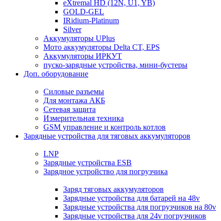
eXtremal HD (12N, U1, YB)
GOLD-GEL
IRidium-Platinum
Silver
Аккумуляторы UPlus
Мото аккумуляторы Delta CT, EPS
Аккумуляторы ИРКУТ
пуско-зарядные устройства, мини-бустеры
Доп. оборудование
Силовые разъемы
Для монтажа АКБ
Сетевая защита
Измерительная техника
GSM управление и контроль котлов
Зарядные устройства для тяговых аккумуляторов
LNP
Зарядные устройства ESB
Зарядное устройство для погрузчика
Заряд тяговых аккумуляторов
Зарядные устройства для батарей на 48v
Зарядные устройства для погрузчиков на 80v
Зарядные устройства для 24v погрузчиков