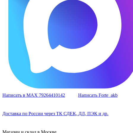
Написать в MAX 79264410142
Написать Forte_akb
Доставка по России через ТК СДЕК, ДЛ, ПЭК и др.
Магазин и склад в Москве