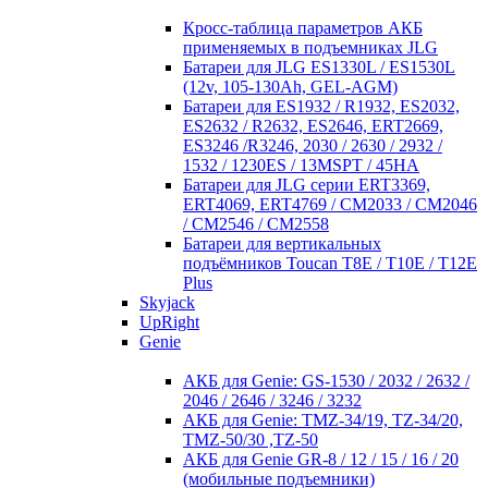
Кросc-таблица параметров АКБ
применяемых в подъемниках JLG
Батареи для JLG ES1330L / ES1530L
(12v, 105-130Ah, GEL-AGM)
Батареи для ES1932 / R1932, ES2032,
ES2632 / R2632, ES2646, ERT2669,
ES3246 /R3246, 2030 / 2630 / 2932 /
1532 / 1230ES / 13MSPT / 45HA
Батареи для JLG серии ERT3369,
ERT4069, ERT4769 / CM2033 / CM2046
/ CM2546 / CM2558
Батареи для вертикальных
подъёмников Toucan T8E / T10E / T12E
Plus
Skyjack
UpRight
Genie
АКБ для Genie: GS-1530 / 2032 / 2632 /
2046 / 2646 / 3246 / 3232
АКБ для Genie: TMZ-34/19, TZ-34/20,
TMZ-50/30 ,TZ-50
АКБ для Genie GR-8 / 12 / 15 / 16 / 20
(мобильные подъемники)