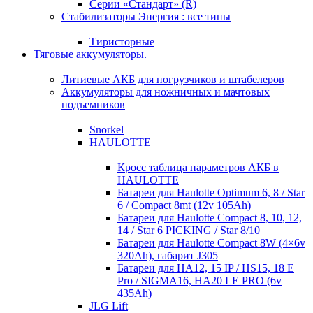
Серии «Стандарт» (R)
Стабилизаторы Энергия : все типы
Тиристорные
Тяговые аккумуляторы.
Литиевые АКБ для погрузчиков и штабелеров
Аккумуляторы для ножничных и мачтовых
подъемников
Snorkel
HAULOTTE
Кросc таблица параметров АКБ в
HAULOTTE
Батареи для Haulotte Optimum 6, 8 / Star
6 / Compact 8mt (12v 105Ah)
Батареи для Haulotte Compact 8, 10, 12,
14 / Star 6 PICKING / Star 8/10
Батареи для Haulotte Compact 8W (4×6v
320Ah), габарит J305
Батареи для HA12, 15 IP / HS15, 18 E
Pro / SIGMA16, HA20 LE PRO (6v
435Ah)
JLG Lift