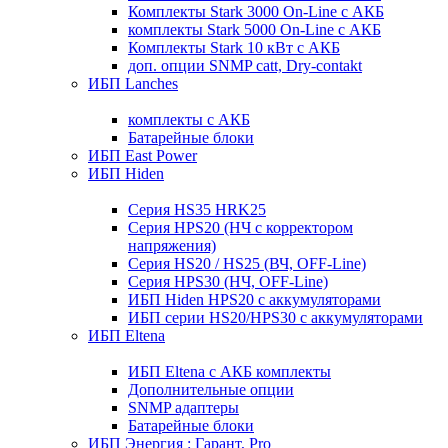
Комплекты Stark 3000 On-Line с АКБ
комплекты Stark 5000 On-Line с АКБ
Комплекты Stark 10 кВт с АКБ
доп. опции SNMP catt, Dry-contakt
ИБП Lanches
комплекты с АКБ
Батарейные блоки
ИБП East Power
ИБП Hiden
Серия HS35 HRK25
Серия HPS20 (НЧ с корректором
напряжения)
Серия HS20 / HS25 (ВЧ, OFF-Line)
Серия HPS30 (НЧ, OFF-Line)
ИБП Hiden HPS20 с аккумуляторами
ИБП серии HS20/HPS30 с аккумуляторами
ИБП Eltena
ИБП Eltena с АКБ комплекты
Дополнительные опции
SNMP адаптеры
Батарейные блоки
ИБП Энергия : Гарант, Pro