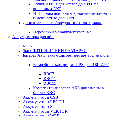
Лучший ИБП для котлов до 400 Вт с
внешними АКБ
ИБП с максимальным временем автономии
и мощностью до 900Вт
Дополнительное оборудование и материалы
Перемычки межаккумуляторные
Аккумуляторы для ибп
MUST
Stark ЛИТИЙ-ИОННЫЕ БАТАРЕИ
Батарея APC: аккумуляторы для ups apc, аналоги.
Батарейные картриджи UPS для ИБП APC
RBC7
RBC11
RBC55
Комплекты аналогов АКБ для замены в
блоках RBC
Аккумуляторы CSB
Аккумуляторы LEOCH
Аккумуляторы Star
Аккумуляторы VEKTOR
Аккумуляторы WBR