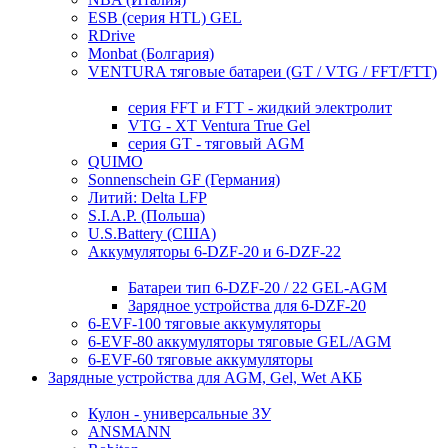
ESB (серия HTL) GEL
RDrive
Monbat (Болгария)
VENTURA тяговые батареи (GT / VTG / FFT/FTT)
серия FFT и FTT - жидкий электролит
VTG - XT Ventura True Gel
серия GT - тяговый AGM
QUIMO
Sonnenschein GF (Германия)
Литий: Delta LFP
S.I.A.P. (Польша)
U.S.Battery (США)
Аккумуляторы 6-DZF-20 и 6-DZF-22
Батареи тип 6-DZF-20 / 22 GEL-AGM
Зарядное устройства для 6-DZF-20
6-EVF-100 тяговые аккумуляторы
6-EVF-80 аккумуляторы тяговые GEL/AGM
6-EVF-60 тяговые аккумуляторы
Зарядные устройства для AGM, Gel, Wet АКБ
Кулон - универсальные ЗУ
ANSMANN