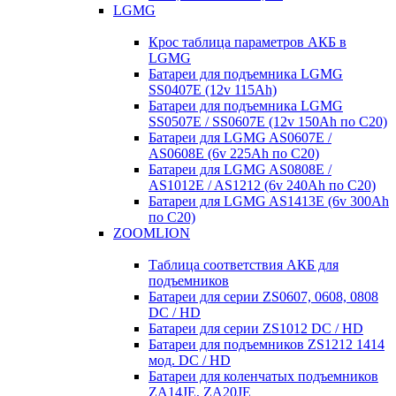
LGMG
Крос таблица параметров АКБ в
LGMG
Батареи для подъемника LGMG
SS0407E (12v 115Ah)
Батареи для подъемника LGMG
SS0507E / SS0607E (12v 150Ah по С20)
Батареи для LGMG AS0607E /
AS0608E (6v 225Ah по С20)
Батареи для LGMG AS0808E /
AS1012E / AS1212 (6v 240Ah по С20)
Батареи для LGMG AS1413E (6v 300Ah
по С20)
ZOOMLION
Таблица соответствия АКБ для
подъемников
Батареи для серии ZS0607, 0608, 0808
DC / HD
Батареи для серии ZS1012 DC / HD
Батареи для подъемников ZS1212 1414
мод. DC / HD
Батареи для коленчатых подъемников
ZA14JE, ZA20JE