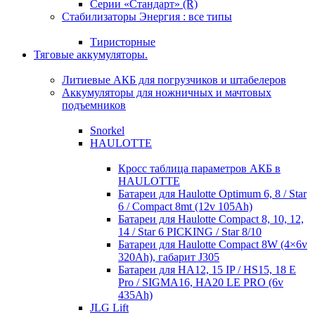
Серии «Стандарт» (R)
Стабилизаторы Энергия : все типы
Тиристорные
Тяговые аккумуляторы.
Литиевые АКБ для погрузчиков и штабелеров
Аккумуляторы для ножничных и мачтовых
подъемников
Snorkel
HAULOTTE
Кросc таблица параметров АКБ в
HAULOTTE
Батареи для Haulotte Optimum 6, 8 / Star
6 / Compact 8mt (12v 105Ah)
Батареи для Haulotte Compact 8, 10, 12,
14 / Star 6 PICKING / Star 8/10
Батареи для Haulotte Compact 8W (4×6v
320Ah), габарит J305
Батареи для HA12, 15 IP / HS15, 18 E
Pro / SIGMA16, HA20 LE PRO (6v
435Ah)
JLG Lift