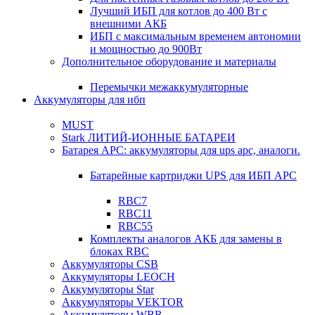
Лучший ИБП для котлов до 400 Вт с
внешними АКБ
ИБП с максимальным временем автономии
и мощностью до 900Вт
Дополнительное оборудование и материалы
Перемычки межаккумуляторные
Аккумуляторы для ибп
MUST
Stark ЛИТИЙ-ИОННЫЕ БАТАРЕИ
Батарея APC: аккумуляторы для ups apc, аналоги.
Батарейные картриджи UPS для ИБП APC
RBC7
RBC11
RBC55
Комплекты аналогов АКБ для замены в
блоках RBC
Аккумуляторы CSB
Аккумуляторы LEOCH
Аккумуляторы Star
Аккумуляторы VEKTOR
Аккумуляторы WBR