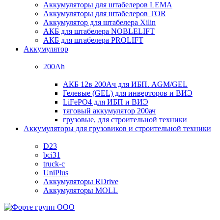
Аккумуляторы для штабелеров LEMA
Аккумуляторы для штабелеров TOR
Аккумулятор для штабелера Xilin
АКБ для штабелера NOBLELIFT
АКБ для штабелера PROLIFT
Аккумулятор
200Ah
АКБ 12в 200Ач для ИБП. AGM/GEL
Гелевые (GEL) для инверторов и ВИЭ
LiFePO4 для ИБП и ВИЭ
тяговый аккумулятор 200ач
грузовые, для строительной техники
Аккумуляторы для грузовиков и строительной техники
D23
bci31
truck-c
UniPlus
Аккумуляторы RDrive
Аккумуляторы MOLL