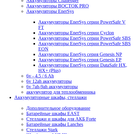
Аккумуляторы Challenger
Аккумуляторы ВОСТОК PRO
Аккумуляторы EnerSys
Аккумуляторы EnerSys серии PowerSafe V
FT
Аккумуляторы EnerSys серии Cyclon
Аккумуляторы EnerSys серии PowerSafe SBS
Аккумуляторы EnerSys серии PowerSafe SBS
EON
Аккумуляторы EnerSys серия Genesis NP
Аккумуляторы EnerSys серия Genesis EP
Аккумуляторы EnerSys серии DataSafe HX,
HX+ (Plus)
6v - 4.5 / 6 Ah
6v 12ah аккумуляторы
6v 7ah-9ah аккумуляторы
аккумулятор для теплообменника
Аккумуляторные шкафы, стеллажи
Дополнительное оборудование
Батарейные шкафы EAST
Стеллажи и шкафы для АКБ Forte
Батарейные шкафы Lanches
Стеллажи Stark