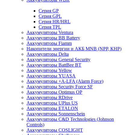
Cерия GP
Серия GPL
Серия HR/HRL
Серия TPL
Аккумуляторы Ventura
Аккумуляторы BB Battery
Аккумуляторы Fiamm
Накопители энергии и АКБ MNB (NPP, КНР)
Аккумуляторы Delta
Аккумуляторы General Security
Аккумуляторы BattBee BT
Аккумуляторы Yellow
Аккумуляторы YUASA
Аккумуляторы +A-LFA (Alarm Force)
Аккумуляторы Security Force SF
Аккумуляторы Optimus OP
Аккумуляторы RDrive
Аккумуляторы UPlus US
Аккумуляторы ETALON
Аккумуляторы Sonnenschein
Аккумуляторы С&D Technologies (Johnson
Controls)
Аккумуляторы COSLIGHT