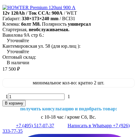
12v 120Ah / Ток CCA: 900A
/ WET
Габарит:
330×173×240 mm
/ BCI31
Клемма:
болт М8.
Полярность
универсал
Стартерная,
необслуживаемая.
Вавилова 9А стр 6.:
Уточняйте
Кантемировская ул. 58 (для юр.лиц ):
Уточняйте
Оптовый склад:
В наличии
17 500
₽
минимальное кол-во: кратно 2 шт.
1
1
В корзину
получить консультацию и подобрать товар:
с 10-18 час / кроме Сб, Вс.
+7 (495) 517-07-37
Написать в Whatsapp +7 (926)
333-77-35