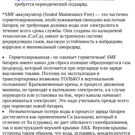
требуется периодический подзаряд.
*SMF-аккумулятор (Sealed Maintenance Free) — это частично
герметизированная, необслуживаемая свинцово-кислотная
батарея, не требующая доливки воды или электролита в
течение всего срока службы. Они созданы по кальциевой
технологии (Ca/Ca), имеют встроенную систему
рециркуляции газов, высокую устойчивость к вибрациям,
коррозии и минимальный саморазряд.
Герметизированная - не означает герметичная! SMF
батареи имеют канал для сброса излишне образующегося газа
(водород), который получается при перезаряде или заряде
высокими токами. Поэтому их эксплуатация и
транспортировка возможна ТОЛЬКО в вертикальном
положении! Кратковеменные крены, в процессе движения
машины, не приводят к вытеканию электролита, а в случае
переворота или установки на бок, через каналы начинает
просачиваться электролит. Это надо учитывать прежде всего
при перевозке новой батареи.
Незначительные потери воды в процессе заряда батареи
достигаются как применением Ca (кальция), который в
отличии от Su (сурьмы), не дает обильного газообразования,
так и конструкцией верхней крышки АКБ. Верхняя крышка
устроена таким образом, что вода, испаряясь, конденсируется