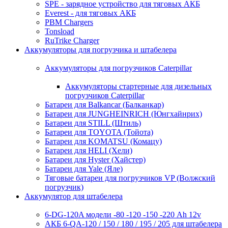
SPE - зарядное устройство для тяговых АКБ
Everest - для тяговых АКБ
PBM Chargers
Tonsload
RuTrike Charger
Аккумуляторы для погрузчика и штабелера
Аккумуляторы для погрузчиков Caterpillar
Аккумуляторы стартерные для дизельных
погрузчиков Caterpillar
Батареи для Balkancar (Балканкар)
Батареи для JUNGHEINRICH (Юнгхайнрих)
Батареи для STILL (Штиль)
Батареи для TOYOTA (Тойота)
Батареи для KOMATSU (Комацу)
Батареи для HELI (Хели)
Батареи для Hyster (Хайстер)
Батареи для Yale (Яле)
Тяговые батареи для погрузчиков VP (Волжский
погрузчик)
Аккумулятор для штабелера
6-DG-120A модели -80 -120 -150 -220 Ah 12v
АКБ 6-QA-120 / 150 / 180 / 195 / 205 для штабелера