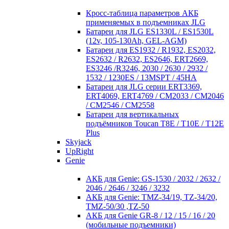
Кросc-таблица параметров АКБ
применяемых в подъемниках JLG
Батареи для JLG ES1330L / ES1530L
(12v, 105-130Ah, GEL-AGM)
Батареи для ES1932 / R1932, ES2032,
ES2632 / R2632, ES2646, ERT2669,
ES3246 /R3246, 2030 / 2630 / 2932 /
1532 / 1230ES / 13MSPT / 45HA
Батареи для JLG серии ERT3369,
ERT4069, ERT4769 / CM2033 / CM2046
/ CM2546 / CM2558
Батареи для вертикальных
подъёмников Toucan T8E / T10E / T12E
Plus
Skyjack
UpRight
Genie
АКБ для Genie: GS-1530 / 2032 / 2632 /
2046 / 2646 / 3246 / 3232
АКБ для Genie: TMZ-34/19, TZ-34/20,
TMZ-50/30 ,TZ-50
АКБ для Genie GR-8 / 12 / 15 / 16 / 20
(мобильные подъемники)