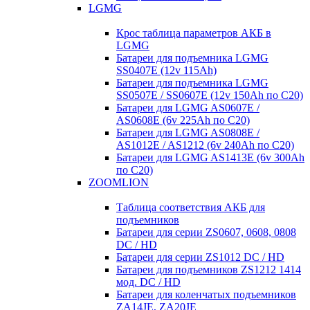
LGMG
Крос таблица параметров АКБ в
LGMG
Батареи для подъемника LGMG
SS0407E (12v 115Ah)
Батареи для подъемника LGMG
SS0507E / SS0607E (12v 150Ah по С20)
Батареи для LGMG AS0607E /
AS0608E (6v 225Ah по С20)
Батареи для LGMG AS0808E /
AS1012E / AS1212 (6v 240Ah по С20)
Батареи для LGMG AS1413E (6v 300Ah
по С20)
ZOOMLION
Таблица соответствия АКБ для
подъемников
Батареи для серии ZS0607, 0608, 0808
DC / HD
Батареи для серии ZS1012 DC / HD
Батареи для подъемников ZS1212 1414
мод. DC / HD
Батареи для коленчатых подъемников
ZA14JE, ZA20JE