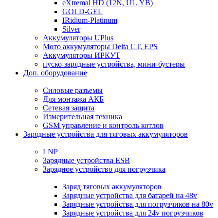
eXtremal HD (12N, U1, YB)
GOLD-GEL
IRidium-Platinum
Silver
Аккумуляторы UPlus
Мото аккумуляторы Delta CT, EPS
Аккумуляторы ИРКУТ
пуско-зарядные устройства, мини-бустеры
Доп. оборудование
Силовые разъемы
Для монтажа АКБ
Сетевая защита
Измерительная техника
GSM управление и контроль котлов
Зарядные устройства для тяговых аккумуляторов
LNP
Зарядные устройства ESB
Зарядное устройство для погрузчика
Заряд тяговых аккумуляторов
Зарядные устройства для батарей на 48v
Зарядные устройства для погрузчиков на 80v
Зарядные устройства для 24v погрузчиков