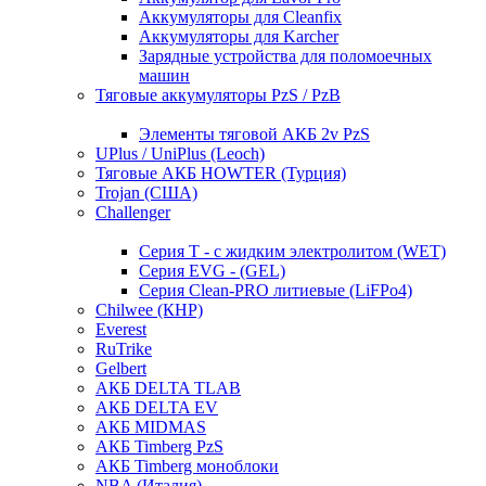
Аккумуляторы для Cleanfix
Аккумуляторы для Karcher
Зарядные устройства для поломоечных
машин
Тяговые аккумуляторы PzS / PzB
Элементы тяговой АКБ 2v PzS
UPlus / UniPlus (Leoch)
Тяговые АКБ HOWTER (Турция)
Trojan (США)
Challenger
Серия T - с жидким электролитом (WET)
Серия EVG - (GEL)
Серия Clean-PRO литиевые (LiFPo4)
Chilwee (КНР)
Everest
RuTrike
Gelbert
АКБ DELTA TLAB
АКБ DELTA EV
АКБ MIDMAS
АКБ Timberg PzS
АКБ Timberg моноблоки
NBA (Италия)