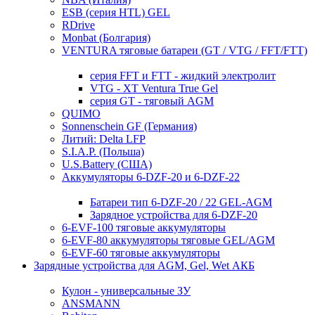
ESB (серия HTL) GEL
RDrive
Monbat (Болгария)
VENTURA тяговые батареи (GT / VTG / FFT/FTT)
серия FFT и FTT - жидкий электролит
VTG - XT Ventura True Gel
серия GT - тяговый AGM
QUIMO
Sonnenschein GF (Германия)
Литий: Delta LFP
S.I.A.P. (Польша)
U.S.Battery (США)
Аккумуляторы 6-DZF-20 и 6-DZF-22
Батареи тип 6-DZF-20 / 22 GEL-AGM
Зарядное устройства для 6-DZF-20
6-EVF-100 тяговые аккумуляторы
6-EVF-80 аккумуляторы тяговые GEL/AGM
6-EVF-60 тяговые аккумуляторы
Зарядные устройства для AGM, Gel, Wet АКБ
Кулон - универсальные ЗУ
ANSMANN