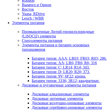
Robiton
Вымпел и Орион
Восток
Yuasa, RDrive
Leoch / WBR
Элементы питания
Промышленные Литий-тионилхлоридные
(LiSOCl2) элементы
Спецэлементы питания
Элементы питания и батареи основных
типоразмеров
Батареи типов: AAA; LR03; FR03; R03; 286.
Батареи типов: AA; LR6; FR6; R6; 316
Батареи типов: C; LR14; R14; 343.
Батареи типов: D; LR20; R20; 373.
Батареи типов: 9V; 6F22; крона.
Батареи типов: 3336; 3R12; квадратные.
Дисковые и пуговичные элементы питания
Дисковые алкалиновые элементы
Дисковые литиевые элементы
Дисковые воздушно-цинковые элементы
Дисковые серебряно-цинковые элементы