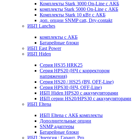
Комплекты Stark 3000 On-Line с АКБ
комплекты Stark 5000 On-Line с АКБ
Комплекты Stark 10 кВт с АКБ
доп. опции SNMP catt, Dry-contakt
ИБП Lanches
комплекты с АКБ
Батарейные блоки
ИБП East Power
ИБП Hiden
Серия HS35 HRK25
Серия HPS20 (НЧ с корректором
напряжения)
Серия HS20 / HS25 (ВЧ, OFF-Line)
Серия HPS30 (НЧ, OFF-Line)
ИБП Hiden HPS20 с аккумуляторами
ИБП серии HS20/HPS30 с аккумуляторами
ИБП Eltena
ИБП Eltena с АКБ комплекты
Дополнительные опции
SNMP адаптеры
Батарейные блоки
ИБП Энергия : Гарант, Pro