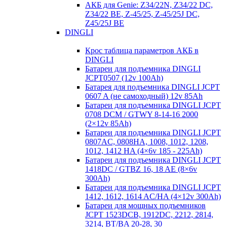
АКБ для Genie: Z34/22N, Z34/22 DC,
Z34/22 BE, Z-45/25, Z-45/25J DC,
Z45/25J BE
DINGLI
Крос таблица параметров АКБ в
DINGLI
Батареи для подъемника DINGLI
JCPT0507 (12v 100Ah)
Батарея для подъемника DINGLI JCPT
0607 A (не самоходный) 12v 85Ah
Батареи для подъемника DINGLI JCPT
0708 DCM / GTWY 8-14-16 2000
(2×12v 85Ah)
Батареи для подъемника DINGLI JCPT
0807AC, 0808HA, 1008, 1012, 1208,
1012, 1412 HA (4×6v 185 - 225Ah)
Батареи для подъемника DINGLI JCPT
1418DC / GTBZ 16, 18 AE (8×6v
300Ah)
Батареи для подъемника DINGLI JCPT
1412, 1612, 1614 AC/HA (4×12v 300Ah)
Батареи для мощных подъемников
JCPT 1523DCB, 1912DC, 2212, 2814,
3214, BT/BA 20-28, 30