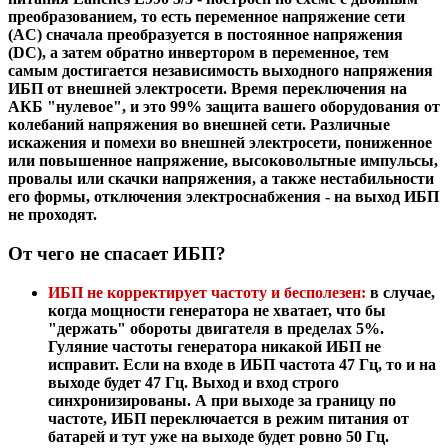
преобразованием, то есть переменное напряжение сети
(AC) сначала преобразуется в постоянное напряжения
(DC), а затем обратно инвертором в переменное, тем
самым достигается независимость выходного напряжения
ИБП от внешней электросети. Время переключения на
АКБ "нулевое", и это 99% защита вашего оборудования от
колебаний напряжения во внешней сети. Различные
искажения и помехи во внешней электросети, пониженное
или повышенное напряжение, высоковольтные импульсы,
провалы или скачки напряжения, а также нестабильности
его формы, отключения электроснабжения - на выход ИБП
не проходят.
От чего не спасает ИБП?
ИБП не корректирует частоту и бесполезен:
в случае,
когда мощности генератора не хватает, что бы
"держать" обороты двигателя в пределах 5%.
Гуляние частоты генератора никакой ИБП не
исправит. Если на входе в ИБП частота 47 Гц, то и на
выходе будет 47 Гц. Выход и вход строго
синхронизированы. А при выходе за границу по
частоте, ИБП переключается в режим питания от
батарей и тут уже на выходе будет ровно 50 Гц.