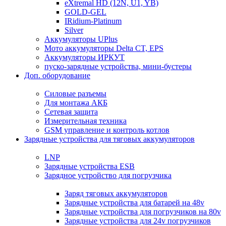
eXtremal HD (12N, U1, YB)
GOLD-GEL
IRidium-Platinum
Silver
Аккумуляторы UPlus
Мото аккумуляторы Delta CT, EPS
Аккумуляторы ИРКУТ
пуско-зарядные устройства, мини-бустеры
Доп. оборудование
Силовые разъемы
Для монтажа АКБ
Сетевая защита
Измерительная техника
GSM управление и контроль котлов
Зарядные устройства для тяговых аккумуляторов
LNP
Зарядные устройства ESB
Зарядное устройство для погрузчика
Заряд тяговых аккумуляторов
Зарядные устройства для батарей на 48v
Зарядные устройства для погрузчиков на 80v
Зарядные устройства для 24v погрузчиков