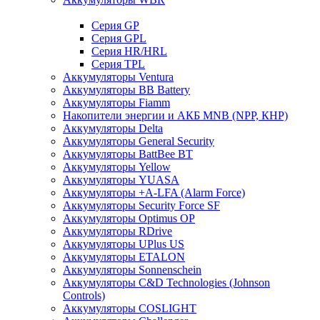
Cерия GP
Серия GPL
Серия HR/HRL
Серия TPL
Аккумуляторы Ventura
Аккумуляторы BB Battery
Аккумуляторы Fiamm
Накопители энергии и АКБ MNB (NPP, КНР)
Аккумуляторы Delta
Аккумуляторы General Security
Аккумуляторы BattBee BT
Аккумуляторы Yellow
Аккумуляторы YUASA
Аккумуляторы +A-LFA (Alarm Force)
Аккумуляторы Security Force SF
Аккумуляторы Optimus OP
Аккумуляторы RDrive
Аккумуляторы UPlus US
Аккумуляторы ETALON
Аккумуляторы Sonnenschein
Аккумуляторы С&D Technologies (Johnson
Controls)
Аккумуляторы COSLIGHT