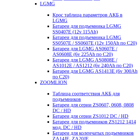
LGMG
Крос таблица параметров АКБ в
LGMG
Батареи для подъемника LGMG
SS0407E (12v 115Ah)
Батареи для подъемника LGMG
SS0507E / SS0607E (12v 150Ah по С20)
Батареи для LGMG AS0607E /
AS0608E (6v 225Ah по С20)
Батареи для LGMG AS0808E /
AS1012E / AS1212 (6v 240Ah по С20)
Батареи для LGMG AS1413E (6v 300Ah
по С20)
ZOOMLION
Таблица соответствия АКБ для
подъемников
Батареи для серии ZS0607, 0608, 0808
DC / HD
Батареи для серии ZS1012 DC / HD
Батареи для подъемников ZS1212 1414
мод. DC / HD
Батареи для коленчатых подъемников
ZA14JE, ZA20JE