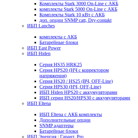
Комплекты Stark 3000 On-Line с АКБ
комплекты Stark 5000 On-Line с АКБ
Комплекты Stark 10 кВт с АКБ
доп. опции SNMP catt, Dry-contakt
ИБП Lanches
комплекты с АКБ
Батарейные блоки
ИБП East Power
ИБП Hiden
Серия HS35 HRK25
Серия HPS20 (НЧ с корректором
напряжения)
Серия HS20 / HS25 (ВЧ, OFF-Line)
Серия HPS30 (НЧ, OFF-Line)
ИБП Hiden HPS20 с аккумуляторами
ИБП серии HS20/HPS30 с аккумуляторами
ИБП Eltena
ИБП Eltena с АКБ комплекты
Дополнительные опции
SNMP адаптеры
Батарейные блоки
ИБП Энергия : Гарант, Pro