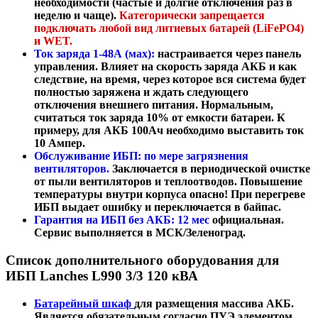
необходимости (частые и долгие отключения раз в
неделю и чаще).
Категорически запрещается
подключать любой вид литиевых батарей (LiFePO4)
и WET.
Ток заряда 1-48А (мах):
настраивается через панель
управления. Влияет на скорость заряда АКБ и как
следствие, на время, через которое вся система будет
полностью заряжена и ждать следующего
отключения внешнего питания. Нормальным,
считаться ток заряда 10% от емкости батареи. К
примеру, для АКБ 100Ач необходимо выставить ток
10 Ампер.
Обслуживание ИБП: по мере загрязнения
вентиляторов.
Заключается в периодической очистке
от пыли вентиляторов и теплоотводов. Повышение
температуры внутри корпуса опасно! При перегреве
ИБП выдает ошибку и переключается в байпас.
Гарантия на ИБП без АКБ: 12 мес
официальная.
Сервис выполняется в МСК/Зеленоград.
Список дополнительного оборудования для
ИБП Lanches L990 3/3 120 кВА
Батарейный шкаф
для размещения массива АКБ.
Является обязательным согласно ПУЭ элементом