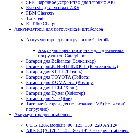
SPE - зарядное устройство для тяговых АКБ
Everest - для тяговых АКБ
PBM Chargers
Tonsload
RuTrike Charger
Аккумуляторы для погрузчика и штабелера
Аккумуляторы для погрузчиков Caterpillar
Аккумуляторы стартерные для дизельных
погрузчиков Caterpillar
Батареи для Balkancar (Балканкар)
Батареи для JUNGHEINRICH (Юнгхайнрих)
Батареи для STILL (Штиль)
Батареи для TOYOTA (Тойота)
Батареи для KOMATSU (Комацу)
Батареи для HELI (Хели)
Батареи для Hyster (Хайстер)
Батареи для Yale (Яле)
Тяговые батареи для погрузчиков VP (Волжский
погрузчик)
Аккумулятор для штабелера
6-DG-120A модели -80 -120 -150 -220 Ah 12v
АКБ 6-QA-120 / 150 / 180 / 195 / 205 для штабелера