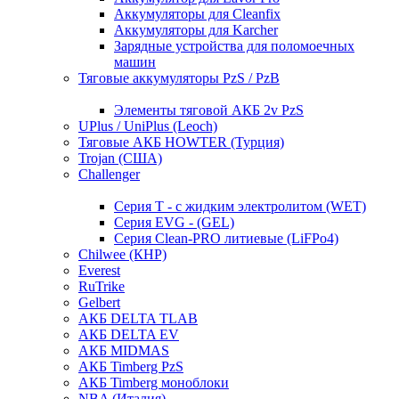
Аккумуляторы для Cleanfix
Аккумуляторы для Karcher
Зарядные устройства для поломоечных
машин
Тяговые аккумуляторы PzS / PzB
Элементы тяговой АКБ 2v PzS
UPlus / UniPlus (Leoch)
Тяговые АКБ HOWTER (Турция)
Trojan (США)
Challenger
Серия T - с жидким электролитом (WET)
Серия EVG - (GEL)
Серия Clean-PRO литиевые (LiFPo4)
Chilwee (КНР)
Everest
RuTrike
Gelbert
АКБ DELTA TLAB
АКБ DELTA EV
АКБ MIDMAS
АКБ Timberg PzS
АКБ Timberg моноблоки
NBA (Италия)