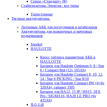
Серии «Стандарт» (R)
Стабилизаторы Энергия : все типы
Тиристорные
Тяговые аккумуляторы.
Литиевые АКБ для погрузчиков и штабелеров
Аккумуляторы для ножничных и мачтовых
подъемников
Snorkel
HAULOTTE
Кросc таблица параметров АКБ в
HAULOTTE
Батареи для Haulotte Optimum 6, 8 / Star
6 / Compact 8mt (12v 105Ah)
Батареи для Haulotte Compact 8, 10, 12,
14 / Star 6 PICKING / Star 8/10
Батареи для Haulotte Compact 8W (4×6v
320Ah), габарит J305
Батареи для HA12, 15 IP / HS15, 18 E
Pro / SIGMA16, HA20 LE PRO (6v
435Ah)
JLG Lift