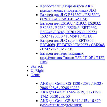
Кросc-таблица параметров АКБ
применяемых в подъемниках JLG
Батареи для JLG ES1330L / ES1530L
(12v, 105-130Ah, GEL-AGM)
Батареи для ES1932 / R1932, ES2032,
ES2632 / R2632, ES2646, ERT2669,
ES3246 /R3246, 2030 / 2630 / 2932 /
1532 / 1230ES / 13MSPT / 45HA
Батареи для JLG серии ERT3369,
ERT4069, ERT4769 / CM2033 / CM2046
/ CM2546 / CM2558
Батареи для вертикальных
подъёмников Toucan T8E / T10E / T12E
Plus
Skyjack
UpRight
Genie
АКБ для Genie: GS-1530 / 2032 / 2632 /
2046 / 2646 / 3246 / 3232
АКБ для Genie: TMZ-34/19, TZ-34/20,
TMZ-50/30 ,TZ-50
АКБ для Genie GR-8 / 12 / 15 / 16 / 20
(мобильные подъемники)