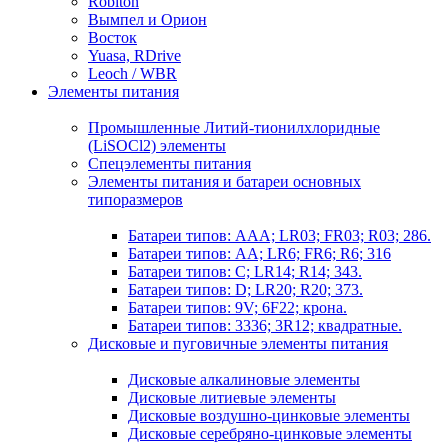
Robiton
Вымпел и Орион
Восток
Yuasa, RDrive
Leoch / WBR
Элементы питания
Промышленные Литий-тионилхлоридные
(LiSOCl2) элементы
Спецэлементы питания
Элементы питания и батареи основных
типоразмеров
Батареи типов: AAA; LR03; FR03; R03; 286.
Батареи типов: AA; LR6; FR6; R6; 316
Батареи типов: C; LR14; R14; 343.
Батареи типов: D; LR20; R20; 373.
Батареи типов: 9V; 6F22; крона.
Батареи типов: 3336; 3R12; квадратные.
Дисковые и пуговичные элементы питания
Дисковые алкалиновые элементы
Дисковые литиевые элементы
Дисковые воздушно-цинковые элементы
Дисковые серебряно-цинковые элементы