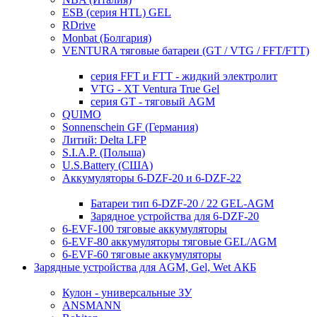
ESB (серия HTL) GEL
RDrive
Monbat (Болгария)
VENTURA тяговые батареи (GT / VTG / FFT/FTT)
серия FFT и FTT - жидкий электролит
VTG - XT Ventura True Gel
серия GT - тяговый AGM
QUIMO
Sonnenschein GF (Германия)
Литий: Delta LFP
S.I.A.P. (Польша)
U.S.Battery (США)
Аккумуляторы 6-DZF-20 и 6-DZF-22
Батареи тип 6-DZF-20 / 22 GEL-AGM
Зарядное устройства для 6-DZF-20
6-EVF-100 тяговые аккумуляторы
6-EVF-80 аккумуляторы тяговые GEL/AGM
6-EVF-60 тяговые аккумуляторы
Зарядные устройства для AGM, Gel, Wet АКБ
Кулон - универсальные ЗУ
ANSMANN