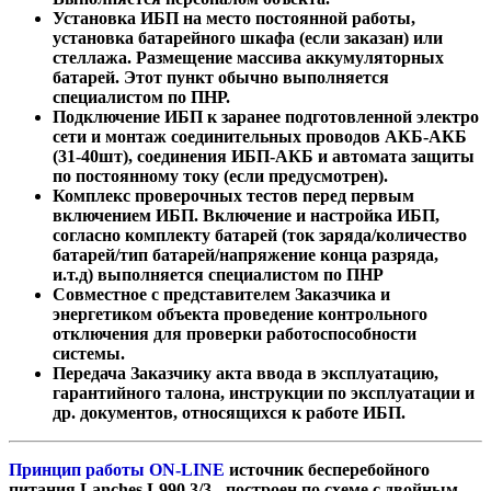
Установка ИБП на место постоянной работы,
установка батарейного шкафа (если заказан) или
стеллажа. Размещение массива аккумуляторных
батарей. Этот пункт обычно выполняется
специалистом по ПНР.
Подключение ИБП к заранее подготовленной электро
сети и монтаж соединительных проводов АКБ-АКБ
(31-40шт), соединения ИБП-АКБ и автомата защиты
по постоянному току (если предусмотрен).
Комплекс проверочных тестов перед первым
включением ИБП. Включение и настройка ИБП,
согласно комплекту батарей (ток заряда/количество
батарей/тип батарей/напряжение конца разряда,
и.т.д) выполняется специалистом по ПНР
Совместное с представителем Заказчика и
энергетиком объекта проведение контрольного
отключения для проверки работоспособности
системы.
Передача Заказчику акта ввода в эксплуатацию,
гарантийного талона, инструкции по эксплуатации и
др. документов, относящихся к работе ИБП.
Принцип работы ON-LINE
источник бесперебойного
питания Lanches L990 3/3
- построен по схеме с двойным