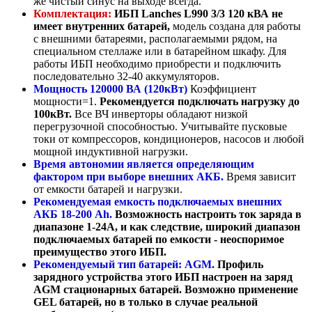
же чистый синус на выходе всегда.
Комплектация:
ИБП Lanches L990 3/3 120 кВА не
имеет внутренних батарей,
модель создана для работы
с внешними батареями, располагаемыми рядом, на
специальном стеллаже или в батарейном шкафу. Для
работы ИБП необходимо приобрести и подключить
последовательно 32-40 аккумуляторов.
Мощность 120000 ВА (120кВт)
Коэффициент
мощности=1.
Рекомендуется подключать нагрузку до
100кВт.
Все ВЧ инверторы обладают низкой
перегрузочной способностью. Учитывайте пусковые
токи от компрессоров, кондиционеров, насосов и любой
мощной индуктивной нагрузки.
Время автономии является определяющим
фактором при выборе внешних АКБ.
Время зависит
от емкости батарей и нагрузки.
Рекомендуемая емкость подключаемых внешних
АКБ 18-200 Ah.
Возможность настроить ток заряда в
диапазоне 1-24А, и как следствие, широкий диапазон
подключаемых батарей по емкости - неоспоримое
преимущество этого ИБП.
Рекомендуемый тип батарей: AGM.
Профиль
зарядного устройства этого ИБП настроен на заряд
AGM стационарных батарей. Возможно применение
GEL батарей, но в только в случае реальной