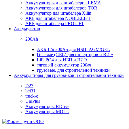
Аккумуляторы для штабелеров LEMA
Аккумуляторы для штабелеров TOR
Аккумулятор для штабелера Xilin
АКБ для штабелера NOBLELIFT
АКБ для штабелера PROLIFT
Аккумулятор
200Ah
АКБ 12в 200Ач для ИБП. AGM/GEL
Гелевые (GEL) для инверторов и ВИЭ
LiFePO4 для ИБП и ВИЭ
тяговый аккумулятор 200ач
грузовые, для строительной техники
Аккумуляторы для грузовиков и строительной техники
D23
bci31
truck-c
UniPlus
Аккумуляторы RDrive
Аккумуляторы MOLL