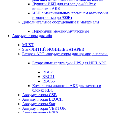
Лучший ИБП для котлов до 400 Вт с
внешними АКБ
ИБП с максимальным временем автономии
и мощностью до 900Вт
Дополнительное оборудование и материалы
Перемычки межаккумуляторные
Аккумуляторы для ибп
MUST
Stark ЛИТИЙ-ИОННЫЕ БАТАРЕИ
Батарея APC: аккумуляторы для ups apc, аналоги.
Батарейные картриджи UPS для ИБП APC
RBC7
RBC11
RBC55
Комплекты аналогов АКБ для замены в
блоках RBC
Аккумуляторы CSB
Аккумуляторы LEOCH
Аккумуляторы Star
Аккумуляторы VEKTOR
Аккумуляторы WBR