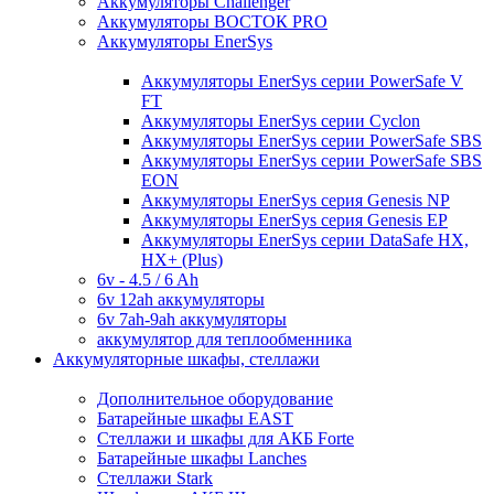
Аккумуляторы Challenger
Аккумуляторы ВОСТОК PRO
Аккумуляторы EnerSys
Аккумуляторы EnerSys серии PowerSafe V
FT
Аккумуляторы EnerSys серии Cyclon
Аккумуляторы EnerSys серии PowerSafe SBS
Аккумуляторы EnerSys серии PowerSafe SBS
EON
Аккумуляторы EnerSys серия Genesis NP
Аккумуляторы EnerSys серия Genesis EP
Аккумуляторы EnerSys серии DataSafe HX,
HX+ (Plus)
6v - 4.5 / 6 Ah
6v 12ah аккумуляторы
6v 7ah-9ah аккумуляторы
аккумулятор для теплообменника
Аккумуляторные шкафы, стеллажи
Дополнительное оборудование
Батарейные шкафы EAST
Стеллажи и шкафы для АКБ Forte
Батарейные шкафы Lanches
Стеллажи Stark