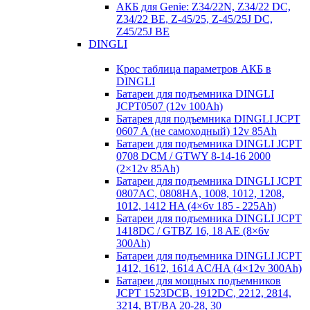
АКБ для Genie: Z34/22N, Z34/22 DC,
Z34/22 BE, Z-45/25, Z-45/25J DC,
Z45/25J BE
DINGLI
Крос таблица параметров АКБ в
DINGLI
Батареи для подъемника DINGLI
JCPT0507 (12v 100Ah)
Батарея для подъемника DINGLI JCPT
0607 A (не самоходный) 12v 85Ah
Батареи для подъемника DINGLI JCPT
0708 DCM / GTWY 8-14-16 2000
(2×12v 85Ah)
Батареи для подъемника DINGLI JCPT
0807AC, 0808HA, 1008, 1012, 1208,
1012, 1412 HA (4×6v 185 - 225Ah)
Батареи для подъемника DINGLI JCPT
1418DC / GTBZ 16, 18 AE (8×6v
300Ah)
Батареи для подъемника DINGLI JCPT
1412, 1612, 1614 AC/HA (4×12v 300Ah)
Батареи для мощных подъемников
JCPT 1523DCB, 1912DC, 2212, 2814,
3214, BT/BA 20-28, 30