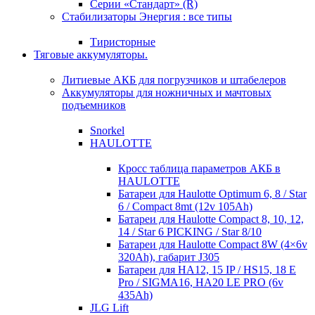
Серии «Стандарт» (R)
Стабилизаторы Энергия : все типы
Тиристорные
Тяговые аккумуляторы.
Литиевые АКБ для погрузчиков и штабелеров
Аккумуляторы для ножничных и мачтовых
подъемников
Snorkel
HAULOTTE
Кросc таблица параметров АКБ в
HAULOTTE
Батареи для Haulotte Optimum 6, 8 / Star
6 / Compact 8mt (12v 105Ah)
Батареи для Haulotte Compact 8, 10, 12,
14 / Star 6 PICKING / Star 8/10
Батареи для Haulotte Compact 8W (4×6v
320Ah), габарит J305
Батареи для HA12, 15 IP / HS15, 18 E
Pro / SIGMA16, HA20 LE PRO (6v
435Ah)
JLG Lift