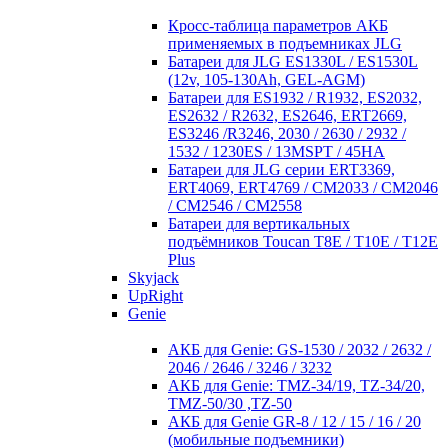
Кросc-таблица параметров АКБ
применяемых в подъемниках JLG
Батареи для JLG ES1330L / ES1530L
(12v, 105-130Ah, GEL-AGM)
Батареи для ES1932 / R1932, ES2032,
ES2632 / R2632, ES2646, ERT2669,
ES3246 /R3246, 2030 / 2630 / 2932 /
1532 / 1230ES / 13MSPT / 45HA
Батареи для JLG серии ERT3369,
ERT4069, ERT4769 / CM2033 / CM2046
/ CM2546 / CM2558
Батареи для вертикальных
подъёмников Toucan T8E / T10E / T12E
Plus
Skyjack
UpRight
Genie
АКБ для Genie: GS-1530 / 2032 / 2632 /
2046 / 2646 / 3246 / 3232
АКБ для Genie: TMZ-34/19, TZ-34/20,
TMZ-50/30 ,TZ-50
АКБ для Genie GR-8 / 12 / 15 / 16 / 20
(мобильные подъемники)