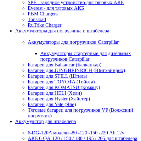
SPE - зарядное устройство для тяговых АКБ
Everest - для тяговых АКБ
PBM Chargers
Tonsload
RuTrike Charger
Аккумуляторы для погрузчика и штабелера
Аккумуляторы для погрузчиков Caterpillar
Аккумуляторы стартерные для дизельных
погрузчиков Caterpillar
Батареи для Balkancar (Балканкар)
Батареи для JUNGHEINRICH (Юнгхайнрих)
Батареи для STILL (Штиль)
Батареи для TOYOTA (Тойота)
Батареи для KOMATSU (Комацу)
Батареи для HELI (Хели)
Батареи для Hyster (Хайстер)
Батареи для Yale (Яле)
Тяговые батареи для погрузчиков VP (Волжский
погрузчик)
Аккумулятор для штабелера
6-DG-120A модели -80 -120 -150 -220 Ah 12v
АКБ 6-QA-120 / 150 / 180 / 195 / 205 для штабелера