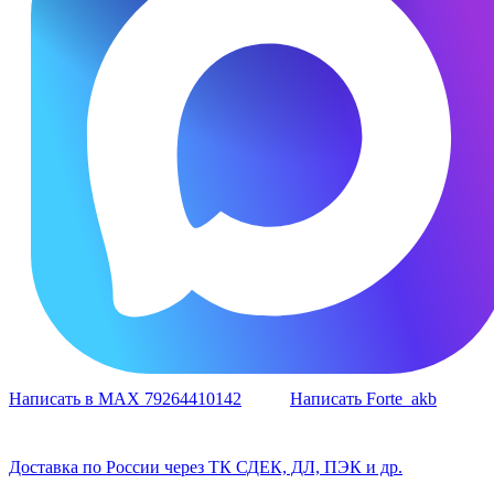
Написать в MAX 79264410142
Написать Forte_akb
Доставка по России через ТК СДЕК, ДЛ, ПЭК и др.