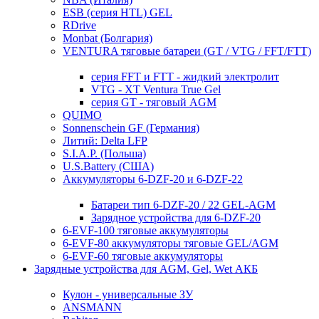
ESB (серия HTL) GEL
RDrive
Monbat (Болгария)
VENTURA тяговые батареи (GT / VTG / FFT/FTT)
серия FFT и FTT - жидкий электролит
VTG - XT Ventura True Gel
серия GT - тяговый AGM
QUIMO
Sonnenschein GF (Германия)
Литий: Delta LFP
S.I.A.P. (Польша)
U.S.Battery (США)
Аккумуляторы 6-DZF-20 и 6-DZF-22
Батареи тип 6-DZF-20 / 22 GEL-AGM
Зарядное устройства для 6-DZF-20
6-EVF-100 тяговые аккумуляторы
6-EVF-80 аккумуляторы тяговые GEL/AGM
6-EVF-60 тяговые аккумуляторы
Зарядные устройства для AGM, Gel, Wet АКБ
Кулон - универсальные ЗУ
ANSMANN