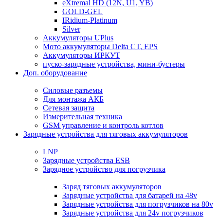
eXtremal HD (12N, U1, YB)
GOLD-GEL
IRidium-Platinum
Silver
Аккумуляторы UPlus
Мото аккумуляторы Delta CT, EPS
Аккумуляторы ИРКУТ
пуско-зарядные устройства, мини-бустеры
Доп. оборудование
Силовые разъемы
Для монтажа АКБ
Сетевая защита
Измерительная техника
GSM управление и контроль котлов
Зарядные устройства для тяговых аккумуляторов
LNP
Зарядные устройства ESB
Зарядное устройство для погрузчика
Заряд тяговых аккумуляторов
Зарядные устройства для батарей на 48v
Зарядные устройства для погрузчиков на 80v
Зарядные устройства для 24v погрузчиков