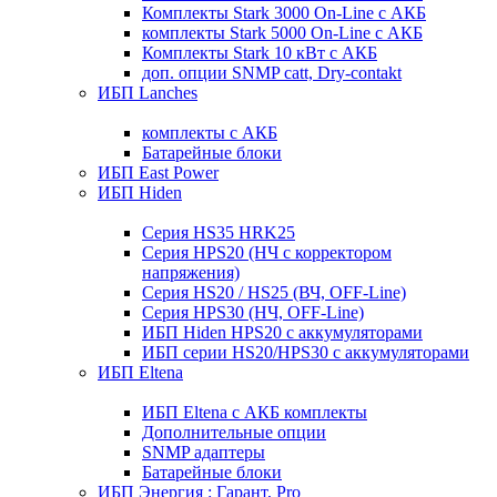
Комплекты Stark 3000 On-Line с АКБ
комплекты Stark 5000 On-Line с АКБ
Комплекты Stark 10 кВт с АКБ
доп. опции SNMP catt, Dry-contakt
ИБП Lanches
комплекты с АКБ
Батарейные блоки
ИБП East Power
ИБП Hiden
Серия HS35 HRK25
Серия HPS20 (НЧ с корректором
напряжения)
Серия HS20 / HS25 (ВЧ, OFF-Line)
Серия HPS30 (НЧ, OFF-Line)
ИБП Hiden HPS20 с аккумуляторами
ИБП серии HS20/HPS30 с аккумуляторами
ИБП Eltena
ИБП Eltena с АКБ комплекты
Дополнительные опции
SNMP адаптеры
Батарейные блоки
ИБП Энергия : Гарант, Pro