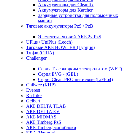
Аккумуляторы для Cleanfix
Аккумуляторы для Karcher
Зарядные устройства для поломоечных
машин
Тяговые аккумуляторы PzS / PzB
Элементы тяговой АКБ 2v PzS
UPlus / UniPlus (Leoch)
Тяговые АКБ HOWTER (Турция)
Trojan (США)
Challenger
Серия T - с жидким электролитом (WET)
Серия EVG - (GEL)
Серия Clean-PRO литиевые (LiFPo4)
Chilwee (КНР)
Everest
RuTrike
Gelbert
АКБ DELTA TLAB
АКБ DELTA EV
АКБ MIDMAS
АКБ Timberg PzS
АКБ Timberg моноблоки
NBA (Италия)