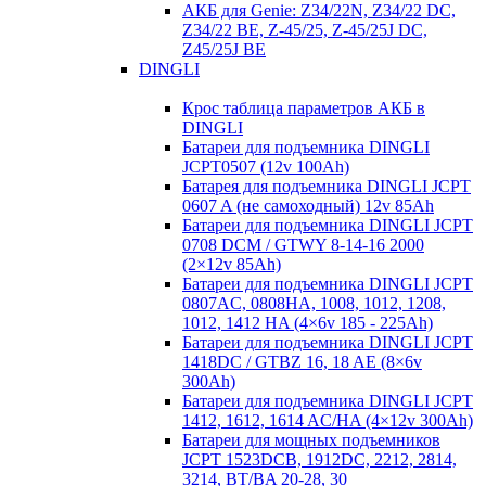
АКБ для Genie: Z34/22N, Z34/22 DC,
Z34/22 BE, Z-45/25, Z-45/25J DC,
Z45/25J BE
DINGLI
Крос таблица параметров АКБ в
DINGLI
Батареи для подъемника DINGLI
JCPT0507 (12v 100Ah)
Батарея для подъемника DINGLI JCPT
0607 A (не самоходный) 12v 85Ah
Батареи для подъемника DINGLI JCPT
0708 DCM / GTWY 8-14-16 2000
(2×12v 85Ah)
Батареи для подъемника DINGLI JCPT
0807AC, 0808HA, 1008, 1012, 1208,
1012, 1412 HA (4×6v 185 - 225Ah)
Батареи для подъемника DINGLI JCPT
1418DC / GTBZ 16, 18 AE (8×6v
300Ah)
Батареи для подъемника DINGLI JCPT
1412, 1612, 1614 AC/HA (4×12v 300Ah)
Батареи для мощных подъемников
JCPT 1523DCB, 1912DC, 2212, 2814,
3214, BT/BA 20-28, 30