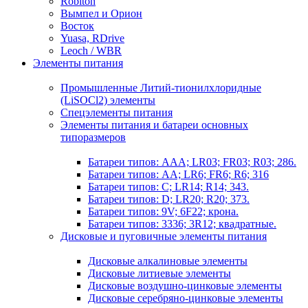
Robiton
Вымпел и Орион
Восток
Yuasa, RDrive
Leoch / WBR
Элементы питания
Промышленные Литий-тионилхлоридные
(LiSOCl2) элементы
Спецэлементы питания
Элементы питания и батареи основных
типоразмеров
Батареи типов: AAA; LR03; FR03; R03; 286.
Батареи типов: AA; LR6; FR6; R6; 316
Батареи типов: C; LR14; R14; 343.
Батареи типов: D; LR20; R20; 373.
Батареи типов: 9V; 6F22; крона.
Батареи типов: 3336; 3R12; квадратные.
Дисковые и пуговичные элементы питания
Дисковые алкалиновые элементы
Дисковые литиевые элементы
Дисковые воздушно-цинковые элементы
Дисковые серебряно-цинковые элементы