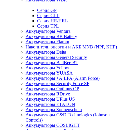
Cерия GP
Серия GPL
Серия HR/HRL
Серия TPL
Аккумуляторы Ventura
Аккумуляторы BB Battery
Аккумуляторы Fiamm
Накопители энергии и АКБ MNB (NPP, КНР)
Аккумуляторы Delta
Аккумуляторы General Security
Аккумуляторы BattBee BT
Аккумуляторы Yellow
Аккумуляторы YUASA
Аккумуляторы +A-LFA (Alarm Force)
Аккумуляторы Security Force SF
Аккумуляторы Optimus OP
Аккумуляторы RDrive
Аккумуляторы UPlus US
Аккумуляторы ETALON
Аккумуляторы Sonnenschein
Аккумуляторы С&D Technologies (Johnson
Controls)
Аккумуляторы COSLIGHT