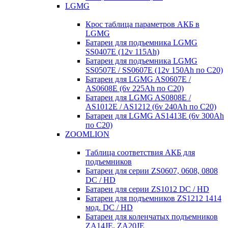
LGMG
Крос таблица параметров АКБ в
LGMG
Батареи для подъемника LGMG
SS0407E (12v 115Ah)
Батареи для подъемника LGMG
SS0507E / SS0607E (12v 150Ah по С20)
Батареи для LGMG AS0607E /
AS0608E (6v 225Ah по С20)
Батареи для LGMG AS0808E /
AS1012E / AS1212 (6v 240Ah по С20)
Батареи для LGMG AS1413E (6v 300Ah
по С20)
ZOOMLION
Таблица соответствия АКБ для
подъемников
Батареи для серии ZS0607, 0608, 0808
DC / HD
Батареи для серии ZS1012 DC / HD
Батареи для подъемников ZS1212 1414
мод. DC / HD
Батареи для коленчатых подъемников
ZA14JE, ZA20JE