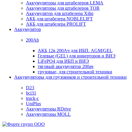
Аккумуляторы для штабелеров LEMA
Аккумуляторы для штабелеров TOR
Аккумулятор для штабелера Xilin
АКБ для штабелера NOBLELIFT
АКБ для штабелера PROLIFT
Аккумулятор
200Ah
АКБ 12в 200Ач для ИБП. AGM/GEL
Гелевые (GEL) для инверторов и ВИЭ
LiFePO4 для ИБП и ВИЭ
тяговый аккумулятор 200ач
грузовые, для строительной техники
Аккумуляторы для грузовиков и строительной техники
D23
bci31
truck-c
UniPlus
Аккумуляторы RDrive
Аккумуляторы MOLL