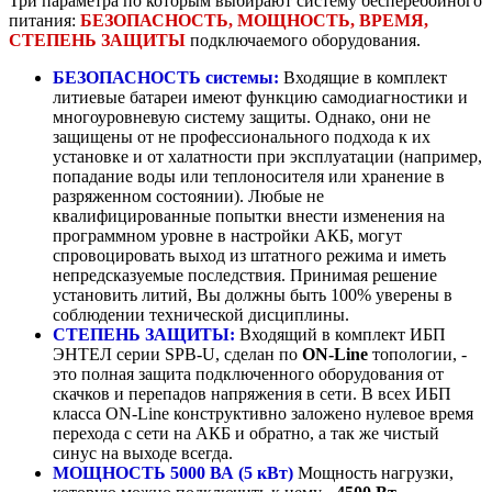
Три параметра по которым выбирают систему бесперебойного
питания:
БЕЗОПАСНОСТЬ, МОЩНОСТЬ, ВРЕМЯ,
СТЕПЕНЬ ЗАЩИТЫ
подключаемого оборудования.
БЕЗОПАСНОСТЬ системы:
Входящие в комплект
литиевые батареи имеют функцию самодиагностики и
многоуровневую систему защиты. Однако, они не
защищены от не профессионального подхода к их
установке и от халатности при эксплуатации (например,
попадание воды или теплоносителя или хранение в
разряженном состоянии). Любые не
квалифицированные попытки внести изменения на
программном уровне в настройки АКБ, могут
спровоцировать выход из штатного режима и иметь
непредсказуемые последствия. Принимая решение
установить литий, Вы должны быть 100% уверены в
соблюдении технической дисциплины.
СТЕПЕНЬ ЗАЩИТЫ:
Входящий в комплект ИБП
ЭНТЕЛ серии SPB-U, сделан по
ON-Line
топологии, -
это полная защита подключенного оборудования от
скачков и перепадов напряжения в сети. В всех ИБП
класса ON-Line конструктивно заложено нулевое время
перехода с сети на АКБ и обратно, а так же чистый
синус на выходе всегда.
МОЩНОСТЬ 5000 ВА (5 кВт)
Мощность нагрузки,