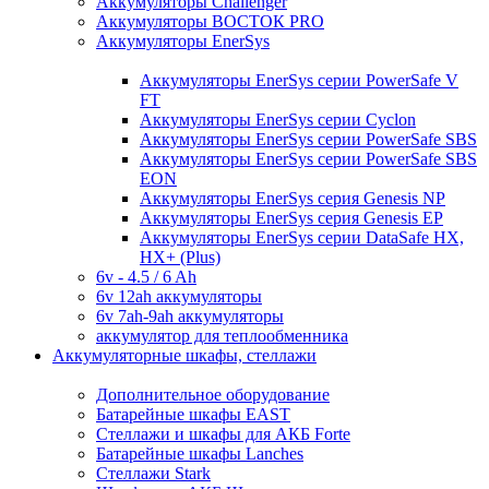
Аккумуляторы Challenger
Аккумуляторы ВОСТОК PRO
Аккумуляторы EnerSys
Аккумуляторы EnerSys серии PowerSafe V
FT
Аккумуляторы EnerSys серии Cyclon
Аккумуляторы EnerSys серии PowerSafe SBS
Аккумуляторы EnerSys серии PowerSafe SBS
EON
Аккумуляторы EnerSys серия Genesis NP
Аккумуляторы EnerSys серия Genesis EP
Аккумуляторы EnerSys серии DataSafe HX,
HX+ (Plus)
6v - 4.5 / 6 Ah
6v 12ah аккумуляторы
6v 7ah-9ah аккумуляторы
аккумулятор для теплообменника
Аккумуляторные шкафы, стеллажи
Дополнительное оборудование
Батарейные шкафы EAST
Стеллажи и шкафы для АКБ Forte
Батарейные шкафы Lanches
Стеллажи Stark