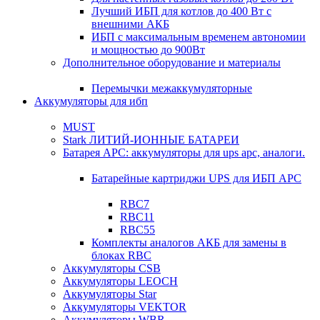
Лучший ИБП для котлов до 400 Вт с
внешними АКБ
ИБП с максимальным временем автономии
и мощностью до 900Вт
Дополнительное оборудование и материалы
Перемычки межаккумуляторные
Аккумуляторы для ибп
MUST
Stark ЛИТИЙ-ИОННЫЕ БАТАРЕИ
Батарея APC: аккумуляторы для ups apc, аналоги.
Батарейные картриджи UPS для ИБП APC
RBC7
RBC11
RBC55
Комплекты аналогов АКБ для замены в
блоках RBC
Аккумуляторы CSB
Аккумуляторы LEOCH
Аккумуляторы Star
Аккумуляторы VEKTOR
Аккумуляторы WBR