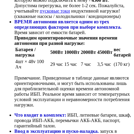
которую можно подключить к нему -
4500 Вт
.
Допустима перегрузка, не более 1-2 сек. Пожалуйста,
учитывайте
пусковые токи
индуктивной нагрузки!
(скважные насосы / холодильники / кондиционеры)
ВРЕМЯ автономии является одним из трех
определяющих факторов при выборе комплекта.
Время зависит от емкости батарей.
Приводим ориентировочные значения времени
автономии при разной нагрузке:
Батарея /
вес
500Вт
1000Вт
2000Вт
4500Вт
нагрузка
батарей
4шт × 48v 100
29 час
15 час
7 час
3,5 час
(170 кг)
Ач
Примечание. Приведенные в таблице данные являются
ориентировочными, и могут быть использованы лишь
для приблизительной оценки времени автономной
работы ИБП. Реальное время зависит от температурных
условий эксплуатации и неравномерности потребления
нагрузки.
Что входит в комплект:
ИБП, литиевые батареи, шкаф,
провода ИБП-АКБ, перемычки АКБ-АКБ, паспорт,
гарантийный талон.
Ввод в эксплуатацию и пуско-наладка.
запуск в