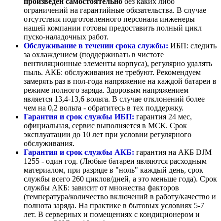
произведен самостоятельно
без каких либо
ограничений на гарантийные обязательства. В случае
отсутствия подготовленного персонала инженеры
нашей компании готовы предоставить полный цикл
пуско-наладочных работ.
Обслуживание в течении срока службы:
ИБП: следить
за охлаждением (поддерживать в чистоте
вентиляционные элементы корпуса), регулярно удалять
пыль. АКБ: обслуживания не требуют. Рекомендуем
замерять раз в пол-года напряжение на каждой батареи в
режиме полного заряда. Здоровым напряжением
является 13,4-13,6 вольта. В случае отклонений более
чем на 0,2 вольта - обратитесь в тех поддержку.
Гарантия и срок службы ИБП:
гарантия 24 мес,
официальная, сервис выполняется в МСК. Срок
эксплуатации до 10 лет при условии регулярного
обслуживания.
Гарантия и срок службы АКБ:
гарантия на АКБ DJM
1255 - один год. (Любые батареи являются расходным
материалом, при разряде в "ноль" каждый день, срок
службы всего 260 циклов/дней, а это меньше года). Срок
службы АКБ: зависит от множества факторов
(температура/количество включений в работу/качество и
полнота заряда. На практике в бытовых условиях 5-7
лет. В серверных и помещениях с кондиционером и