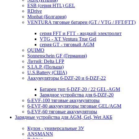
ESB (серия HTL) GEL
RDrive
Monbat (Болгария)
VENTURA тяговые батареи (GT / VTG / FFT/FTT)
серия FFT и FTT - жидкий электролит
VTG - XT Ventura True Gel
серия GT - тяговый AGM
QUIMO
Sonnenschein GF (Германия)
Литий: Delta LFP
S.I.A.P. (Польша)
U.S.Battery (США)
Аккумуляторы 6-DZF-20 и 6-DZF-22
Батареи тип 6-DZF-20 / 22 GEL-AGM
Зарядное устройства для 6-DZF-20
6-EVF-100 тяговые аккумуляторы
6-EVF-80 аккумуляторы тяговые GEL/AGM
6-EVF-60 тяговые аккумуляторы
Зарядные устройства для AGM, Gel, Wet АКБ
Кулон - универсальные ЗУ
ANSMANN