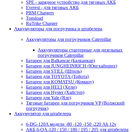
SPE - зарядное устройство для тяговых АКБ
Everest - для тяговых АКБ
PBM Chargers
Tonsload
RuTrike Charger
Аккумуляторы для погрузчика и штабелера
Аккумуляторы для погрузчиков Caterpillar
Аккумуляторы стартерные для дизельных
погрузчиков Caterpillar
Батареи для Balkancar (Балканкар)
Батареи для JUNGHEINRICH (Юнгхайнрих)
Батареи для STILL (Штиль)
Батареи для TOYOTA (Тойота)
Батареи для KOMATSU (Комацу)
Батареи для HELI (Хели)
Батареи для Hyster (Хайстер)
Батареи для Yale (Яле)
Тяговые батареи для погрузчиков VP (Волжский
погрузчик)
Аккумулятор для штабелера
6-DG-120A модели -80 -120 -150 -220 Ah 12v
АКБ 6-QA-120 / 150 / 180 / 195 / 205 для штабелера