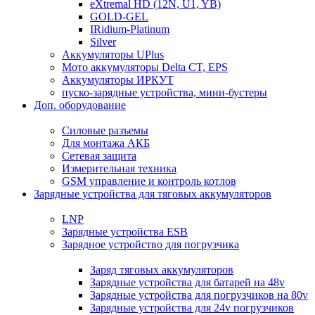
eXtremal HD (12N, U1, YB)
GOLD-GEL
IRidium-Platinum
Silver
Аккумуляторы UPlus
Мото аккумуляторы Delta CT, EPS
Аккумуляторы ИРКУТ
пуско-зарядные устройства, мини-бустеры
Доп. оборудование
Силовые разъемы
Для монтажа АКБ
Сетевая защита
Измерительная техника
GSM управление и контроль котлов
Зарядные устройства для тяговых аккумуляторов
LNP
Зарядные устройства ESB
Зарядное устройство для погрузчика
Заряд тяговых аккумуляторов
Зарядные устройства для батарей на 48v
Зарядные устройства для погрузчиков на 80v
Зарядные устройства для 24v погрузчиков