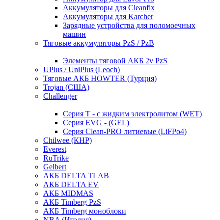
Аккумуляторы для Cleanfix
Аккумуляторы для Karcher
Зарядные устройства для поломоечных
машин
Тяговые аккумуляторы PzS / PzB
Элементы тяговой АКБ 2v PzS
UPlus / UniPlus (Leoch)
Тяговые АКБ HOWTER (Турция)
Trojan (США)
Challenger
Серия T - с жидким электролитом (WET)
Серия EVG - (GEL)
Серия Clean-PRO литиевые (LiFPo4)
Chilwee (КНР)
Everest
RuTrike
Gelbert
АКБ DELTA TLAB
АКБ DELTA EV
АКБ MIDMAS
АКБ Timberg PzS
АКБ Timberg моноблоки
NBA (Италия)