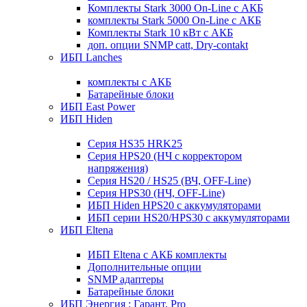
Комплекты Stark 3000 On-Line с АКБ
комплекты Stark 5000 On-Line с АКБ
Комплекты Stark 10 кВт с АКБ
доп. опции SNMP catt, Dry-contakt
ИБП Lanches
комплекты с АКБ
Батарейные блоки
ИБП East Power
ИБП Hiden
Серия HS35 HRK25
Серия HPS20 (НЧ с корректором
напряжения)
Серия HS20 / HS25 (ВЧ, OFF-Line)
Серия HPS30 (НЧ, OFF-Line)
ИБП Hiden HPS20 с аккумуляторами
ИБП серии HS20/HPS30 с аккумуляторами
ИБП Eltena
ИБП Eltena с АКБ комплекты
Дополнительные опции
SNMP адаптеры
Батарейные блоки
ИБП Энергия : Гарант, Pro