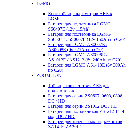
LGMG
Крос таблица параметров АКБ в
LGMG
Батареи для подъемника LGMG
SS0407E (12v 115Ah)
Батареи для подъемника LGMG
SS0507E / SS0607E (12v 150Ah по С20)
Батареи для LGMG AS0607E /
AS0608E (6v 225Ah по С20)
Батареи для LGMG AS0808E /
AS1012E / AS1212 (6v 240Ah по С20)
Батареи для LGMG AS1413E (6v 300Ah
по С20)
ZOOMLION
Таблица соответствия АКБ для
подъемников
Батареи для серии ZS0607, 0608, 0808
DC / HD
Батареи для серии ZS1012 DC / HD
Батареи для подъемников ZS1212 1414
мод. DC / HD
Батареи для коленчатых подъемников
ZA14JE, ZA20JE