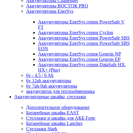
Аккумуляторы Challenger
Аккумуляторы ВОСТОК PRO
Аккумуляторы EnerSys
Аккумуляторы EnerSys серии PowerSafe V
FT
Аккумуляторы EnerSys серии Cyclon
Аккумуляторы EnerSys серии PowerSafe SBS
Аккумуляторы EnerSys серии PowerSafe SBS
EON
Аккумуляторы EnerSys серия Genesis NP
Аккумуляторы EnerSys серия Genesis EP
Аккумуляторы EnerSys серии DataSafe HX,
HX+ (Plus)
6v - 4.5 / 6 Ah
6v 12ah аккумуляторы
6v 7ah-9ah аккумуляторы
аккумулятор для теплообменника
Аккумуляторные шкафы, стеллажи
Дополнительное оборудование
Батарейные шкафы EAST
Стеллажи и шкафы для АКБ Forte
Батарейные шкафы Lanches
Стеллажи Stark