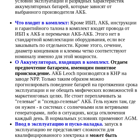
условий эксплуатации и разрядных характеристик
аккумуляторных батарей, которые зависят от
выбранного производителя АКБ.
Что входит в комплект:
Кроме ИБП, АКБ, инструкции
и гарантийного талона в комплект входят провода от
ИБП к АКБ и перемычки АКБ-АКБ. Этого нет в
стандартной комплектации оборудования, если все
заказывать по отдельности. Кроме этого, сечение,
диаметр концевиков и клеммы четко соответствуют
номиналу именно для этой мощности.
О Аккумуляторах, входящих в комплект.
Отдаем
предпочтение батареям, имеющим понятное
происхождение.
АКБ Leoch производятся в КНР на
заводе NPP. Только таким образом можно
прогнозировать поведение батарей на протяжении срока
эксплуатации и не обещать мифических возможностей в
маркетинговых целях. Не стоит переплачивать за
"гелевые" и "псевдо-гелевые" АКБ. Гель нужен там, где
он нужен - в системах с солнечными или ветряными
генераторами, либо в ситуациях, когда отключения
каждый день. В нормальных условиях применяют AGM.
Ввод в эксплуатацию и пуско-наладка.
запуск в
эксплуатацию не представляет сложности для
квалифицированного электрика и
может быть