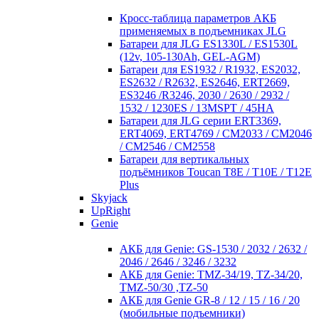
Кросc-таблица параметров АКБ
применяемых в подъемниках JLG
Батареи для JLG ES1330L / ES1530L
(12v, 105-130Ah, GEL-AGM)
Батареи для ES1932 / R1932, ES2032,
ES2632 / R2632, ES2646, ERT2669,
ES3246 /R3246, 2030 / 2630 / 2932 /
1532 / 1230ES / 13MSPT / 45HA
Батареи для JLG серии ERT3369,
ERT4069, ERT4769 / CM2033 / CM2046
/ CM2546 / CM2558
Батареи для вертикальных
подъёмников Toucan T8E / T10E / T12E
Plus
Skyjack
UpRight
Genie
АКБ для Genie: GS-1530 / 2032 / 2632 /
2046 / 2646 / 3246 / 3232
АКБ для Genie: TMZ-34/19, TZ-34/20,
TMZ-50/30 ,TZ-50
АКБ для Genie GR-8 / 12 / 15 / 16 / 20
(мобильные подъемники)