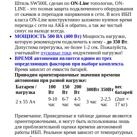
Штиль SW500L сделан по
ON-Line
топологии, ON-
LINE - это полная защита подключенного оборудования
от скачков и перепадов напряжения в сети. В всех ИБП
класса ON-Line конструктивно заложено нулевое время
перехода с сети на АКБ и обратно, а так же чистый
синус на выходе всегда.
МОЩНОСТЬ 500 ВА (400 Вт)
Мощность нагрузки,
которую рекомендуем подключить к нему -
до 350 Вт
.
Допустима перегрузка, не более 1-2 сек. Пожалуйста,
учитывайте
пусковые токи
индуктивной нагрузки!
ВРЕМЯ автономии является одним из трех
определяющих факторов при выборе комплекта.
Время зависит от емкости батарей.
Приводим ориентировочные значения времени
автономии при разной нагрузке:
Батареи /
100
150
200
вес
300Вт
350Вт
нагрузка
Вт
Вт
Вт
батарей
9-10
6-7
4-5
2-2,5
(2шт ×
2 х 55 Ач
3 час
час
час
час
час
17 кг)
Примечание. Приведенные в таблице данные являются
ориентировочными, и могут быть использованы лишь
для приблизительной оценки времени автономной
работы ИБП. Реальное время зависит от температурных