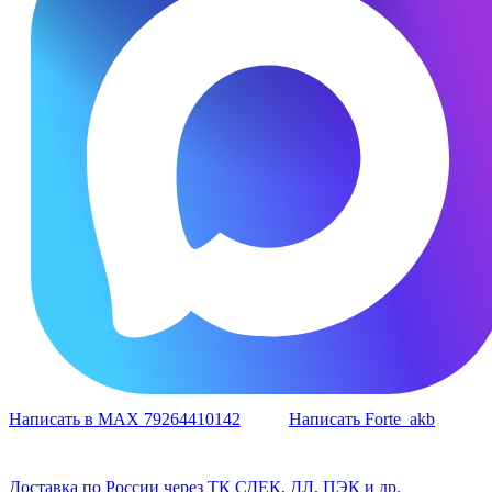
Написать в MAX 79264410142
Написать Forte_akb
Доставка по России через ТК СДЕК, ДЛ, ПЭК и др.