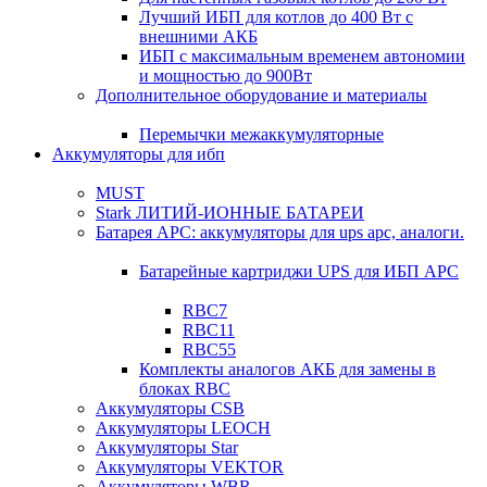
Лучший ИБП для котлов до 400 Вт с
внешними АКБ
ИБП с максимальным временем автономии
и мощностью до 900Вт
Дополнительное оборудование и материалы
Перемычки межаккумуляторные
Аккумуляторы для ибп
MUST
Stark ЛИТИЙ-ИОННЫЕ БАТАРЕИ
Батарея APC: аккумуляторы для ups apc, аналоги.
Батарейные картриджи UPS для ИБП APC
RBC7
RBC11
RBC55
Комплекты аналогов АКБ для замены в
блоках RBC
Аккумуляторы CSB
Аккумуляторы LEOCH
Аккумуляторы Star
Аккумуляторы VEKTOR
Аккумуляторы WBR