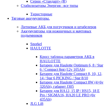
Серии «Стандарт» (R)
Стабилизаторы Энергия : все типы
Тиристорные
Тяговые аккумуляторы.
Литиевые АКБ для погрузчиков и штабелеров
Аккумуляторы для ножничных и мачтовых
подъемников
Snorkel
HAULOTTE
Кросc таблица параметров АКБ в
HAULOTTE
Батареи для Haulotte Optimum 6, 8 / Star
6 / Compact 8mt (12v 105Ah)
Батареи для Haulotte Compact 8, 10, 12,
14 / Star 6 PICKING / Star 8/10
Батареи для Haulotte Compact 8W (4×6v
320Ah), габарит J305
Батареи для HA12, 15 IP / HS15, 18 E
Pro / SIGMA16, HA20 LE PRO (6v
435Ah)
JLG Lift