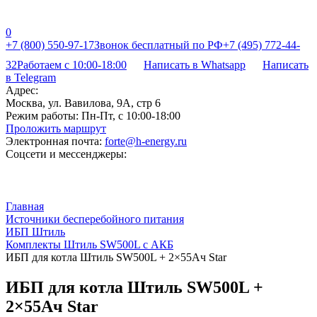
0
+7 (800) 550-97-17
Звонок бесплатный по РФ
+7 (495) 772-44-
32
Работаем с 10:00-18:00
Написать в Whatsapp
Написать
в Telegram
Адрес:
Москва, ул. Вавилова, 9А, стр 6
Режим работы:
Пн-Пт, с 10:00-18:00
Проложить маршрут
Электронная почта:
forte@h-energy.ru
Соцсети и мессенджеры:
Главная
Источники бесперебойного питания
ИБП Штиль
Комплекты Штиль SW500L с АКБ
ИБП для котла Штиль SW500L + 2×55Ач Star
ИБП для котла Штиль SW500L +
2×55Ач Star