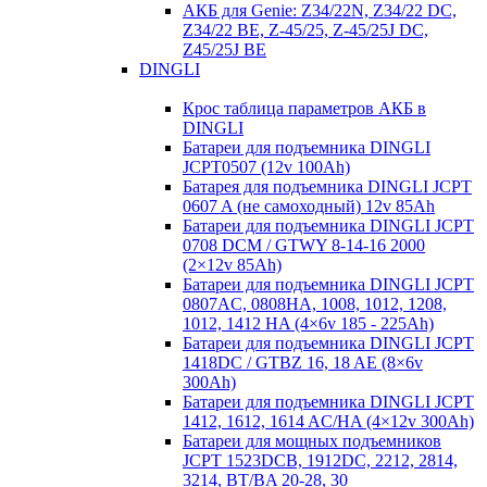
АКБ для Genie: Z34/22N, Z34/22 DC,
Z34/22 BE, Z-45/25, Z-45/25J DC,
Z45/25J BE
DINGLI
Крос таблица параметров АКБ в
DINGLI
Батареи для подъемника DINGLI
JCPT0507 (12v 100Ah)
Батарея для подъемника DINGLI JCPT
0607 A (не самоходный) 12v 85Ah
Батареи для подъемника DINGLI JCPT
0708 DCM / GTWY 8-14-16 2000
(2×12v 85Ah)
Батареи для подъемника DINGLI JCPT
0807AC, 0808HA, 1008, 1012, 1208,
1012, 1412 HA (4×6v 185 - 225Ah)
Батареи для подъемника DINGLI JCPT
1418DC / GTBZ 16, 18 AE (8×6v
300Ah)
Батареи для подъемника DINGLI JCPT
1412, 1612, 1614 AC/HA (4×12v 300Ah)
Батареи для мощных подъемников
JCPT 1523DCB, 1912DC, 2212, 2814,
3214, BT/BA 20-28, 30