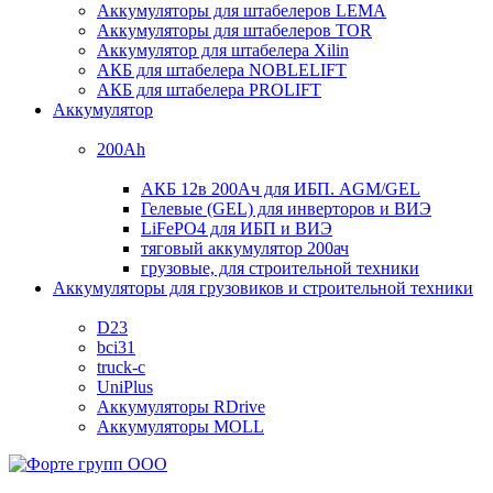
Аккумуляторы для штабелеров LEMA
Аккумуляторы для штабелеров TOR
Аккумулятор для штабелера Xilin
АКБ для штабелера NOBLELIFT
АКБ для штабелера PROLIFT
Аккумулятор
200Ah
АКБ 12в 200Ач для ИБП. AGM/GEL
Гелевые (GEL) для инверторов и ВИЭ
LiFePO4 для ИБП и ВИЭ
тяговый аккумулятор 200ач
грузовые, для строительной техники
Аккумуляторы для грузовиков и строительной техники
D23
bci31
truck-c
UniPlus
Аккумуляторы RDrive
Аккумуляторы MOLL