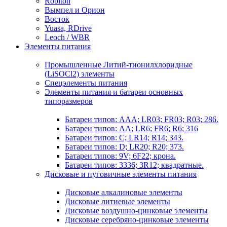
Robiton
Вымпел и Орион
Восток
Yuasa, RDrive
Leoch / WBR
Элементы питания
Промышленные Литий-тионилхлоридные
(LiSOCl2) элементы
Спецэлементы питания
Элементы питания и батареи основных
типоразмеров
Батареи типов: AAA; LR03; FR03; R03; 286.
Батареи типов: AA; LR6; FR6; R6; 316
Батареи типов: C; LR14; R14; 343.
Батареи типов: D; LR20; R20; 373.
Батареи типов: 9V; 6F22; крона.
Батареи типов: 3336; 3R12; квадратные.
Дисковые и пуговичные элементы питания
Дисковые алкалиновые элементы
Дисковые литиевые элементы
Дисковые воздушно-цинковые элементы
Дисковые серебряно-цинковые элементы