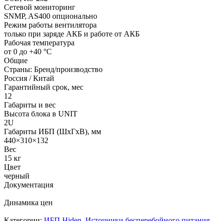
Сетевой мониторинг
SNMP, AS400 опционально
Режим работы вентилятора
только при заряде АКБ и работе от АКБ
Рабочая температура
от 0 до +40 °С
Общие
Страны: Бренд/производство
Россия / Китай
Гарантийный срок, мес
12
Габариты и вес
Высота блока в UNIT
2U
Габариты ИБП (ШхГхВ), мм
440×310×132
Вес
15 кг
Цвет
черный
Документация
Динамика цен
Категории:
ИБП Hiden
,
Источники бесперебойного питания
,