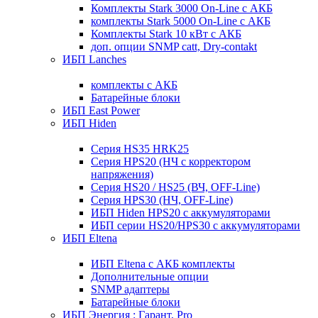
Комплекты Stark 3000 On-Line с АКБ
комплекты Stark 5000 On-Line с АКБ
Комплекты Stark 10 кВт с АКБ
доп. опции SNMP catt, Dry-contakt
ИБП Lanches
комплекты с АКБ
Батарейные блоки
ИБП East Power
ИБП Hiden
Серия HS35 HRK25
Серия HPS20 (НЧ с корректором
напряжения)
Серия HS20 / HS25 (ВЧ, OFF-Line)
Серия HPS30 (НЧ, OFF-Line)
ИБП Hiden HPS20 с аккумуляторами
ИБП серии HS20/HPS30 с аккумуляторами
ИБП Eltena
ИБП Eltena с АКБ комплекты
Дополнительные опции
SNMP адаптеры
Батарейные блоки
ИБП Энергия : Гарант, Pro