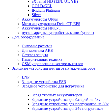
eXtremal HD (12N, U1, YB)
GOLD-GEL
IRidium-Platinum
Silver
Аккумуляторы UPlus
Мото аккумуляторы Delta CT, EPS
Аккумуляторы ИРКУТ
пуско-зарядные устройства, мини-бустеры
Доп. оборудование
Силовые разъемы
Для монтажа АКБ
Сетевая защита
Измерительная техника
GSM управление и контроль котлов
Зарядные устройства для тяговых аккумуляторов
LNP
Зарядные устройства ESB
Зарядное устройство для погрузчика
Заряд тяговых аккумуляторов
Зарядные устройства для батарей на 48v
Зарядные устройства для погрузчиков на 80v
Зарядные устройства для 24v погрузчиков