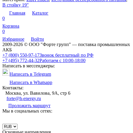
В стойку 19"
Главная
Каталог
0
Корзина
0
Избранное
Войти
2009-2026 © ООО "Форте групп" — поставка промышленных
АКБ
+7 (800) 550-97-17
Звонок бесплатный по РФ
+7 (495) 772-44-32
Работаем с 10:00-18:00
Написать в мессенджеры:
Написать в Telegram
Написать в Whatsapp
Контакты:
Москва, ул. Вавилова, 9А, стр 6
forte@h-energy.ru
Проложить маршрут
Мы в социальных сетях:
Основные направления