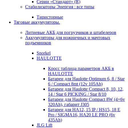
Серии «Стандарт» (R)
Стабилизаторы Энергия : все типы
Тиристорные
Тяговые аккумуляторы.
Литиевые АКБ для погрузчиков и штабелеров
Аккумуляторы для ножничных и мачтовых
подъемников
Snorkel
HAULOTTE
Кросc таблица параметров АКБ в
HAULOTTE
Батареи для Haulotte Optimum 6, 8 / Star
6 / Compact 8mt (12v 105Ah)
Батареи для Haulotte Compact 8, 10, 12,
14 / Star 6 PICKING / Star 8/10
Батареи для Haulotte Compact 8W (4×6v
320Ah), габарит J305
Батареи для HA12, 15 IP / HS15, 18 E
Pro / SIGMA16, HA20 LE PRO (6v
435Ah)
JLG Lift