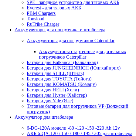
SPE - зарядное устройство для тяговых АКБ
Everest - для тяговых АКБ
PBM Chargers
Tonsload
RuTrike Charger
Аккумуляторы для погрузчика и штабелера
Аккумуляторы для погрузчиков Caterpillar
Аккумуляторы стартерные для дизельных
погрузчиков Caterpillar
Батареи для Balkancar (Балканкар)
Батареи для JUNGHEINRICH (Юнгхайнрих)
Батареи для STILL (Штиль)
Батареи для TOYOTA (Тойота)
Батареи для KOMATSU (Комацу)
Батареи для HELI (Хели)
Батареи для Hyster (Хайстер)
Батареи для Yale (Яле)
Тяговые батареи для погрузчиков VP (Волжский
погрузчик)
Аккумулятор для штабелера
6-DG-120A модели -80 -120 -150 -220 Ah 12v
АКБ 6-QA-120 / 150 / 180 / 195 / 205 для штабелера