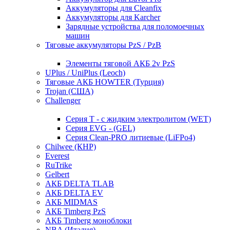
Аккумуляторы для Cleanfix
Аккумуляторы для Karcher
Зарядные устройства для поломоечных
машин
Тяговые аккумуляторы PzS / PzB
Элементы тяговой АКБ 2v PzS
UPlus / UniPlus (Leoch)
Тяговые АКБ HOWTER (Турция)
Trojan (США)
Challenger
Серия T - с жидким электролитом (WET)
Серия EVG - (GEL)
Серия Clean-PRO литиевые (LiFPo4)
Chilwee (КНР)
Everest
RuTrike
Gelbert
АКБ DELTA TLAB
АКБ DELTA EV
АКБ MIDMAS
АКБ Timberg PzS
АКБ Timberg моноблоки
NBA (Италия)