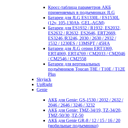
Кросc-таблица параметров АКБ
применяемых в подъемниках JLG
Батареи для JLG ES1330L / ES1530L
(12v, 105-130Ah, GEL-AGM)
Батареи для ES1932 / R1932, ES2032,
ES2632 / R2632, ES2646, ERT2669,
ES3246 /R3246, 2030 / 2630 / 2932 /
1532 / 1230ES / 13MSPT / 45HA
Батареи для JLG серии ERT3369,
ERT4069, ERT4769 / CM2033 / CM2046
/ CM2546 / CM2558
Батареи для вертикальных
подъёмников Toucan T8E / T10E / T12E
Plus
Skyjack
UpRight
Genie
АКБ для Genie: GS-1530 / 2032 / 2632 /
2046 / 2646 / 3246 / 3232
АКБ для Genie: TMZ-34/19, TZ-34/20,
TMZ-50/30 ,TZ-50
АКБ для Genie GR-8 / 12 / 15 / 16 / 20
(мобильные подъемники)