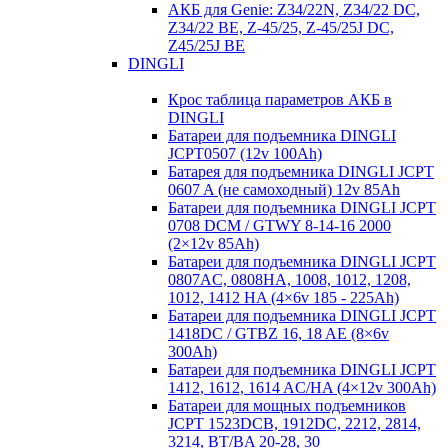
АКБ для Genie: Z34/22N, Z34/22 DC,
Z34/22 BE, Z-45/25, Z-45/25J DC,
Z45/25J BE
DINGLI
Крос таблица параметров АКБ в
DINGLI
Батареи для подъемника DINGLI
JCPT0507 (12v 100Ah)
Батарея для подъемника DINGLI JCPT
0607 A (не самоходный) 12v 85Ah
Батареи для подъемника DINGLI JCPT
0708 DCM / GTWY 8-14-16 2000
(2×12v 85Ah)
Батареи для подъемника DINGLI JCPT
0807AC, 0808HA, 1008, 1012, 1208,
1012, 1412 HA (4×6v 185 - 225Ah)
Батареи для подъемника DINGLI JCPT
1418DC / GTBZ 16, 18 AE (8×6v
300Ah)
Батареи для подъемника DINGLI JCPT
1412, 1612, 1614 AC/HA (4×12v 300Ah)
Батареи для мощных подъемников
JCPT 1523DCB, 1912DC, 2212, 2814,
3214, BT/BA 20-28, 30