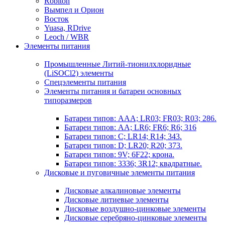
Robiton
Вымпел и Орион
Восток
Yuasa, RDrive
Leoch / WBR
Элементы питания
Промышленные Литий-тионилхлоридные
(LiSOCl2) элементы
Спецэлементы питания
Элементы питания и батареи основных
типоразмеров
Батареи типов: AAA; LR03; FR03; R03; 286.
Батареи типов: AA; LR6; FR6; R6; 316
Батареи типов: C; LR14; R14; 343.
Батареи типов: D; LR20; R20; 373.
Батареи типов: 9V; 6F22; крона.
Батареи типов: 3336; 3R12; квадратные.
Дисковые и пуговичные элементы питания
Дисковые алкалиновые элементы
Дисковые литиевые элементы
Дисковые воздушно-цинковые элементы
Дисковые серебряно-цинковые элементы