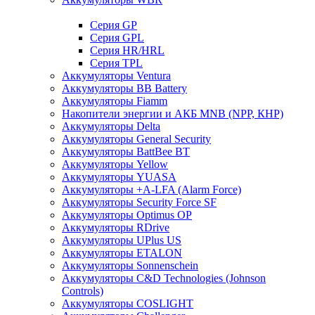
Cерия GP
Серия GPL
Серия HR/HRL
Серия TPL
Аккумуляторы Ventura
Аккумуляторы BB Battery
Аккумуляторы Fiamm
Накопители энергии и АКБ MNB (NPP, КНР)
Аккумуляторы Delta
Аккумуляторы General Security
Аккумуляторы BattBee BT
Аккумуляторы Yellow
Аккумуляторы YUASA
Аккумуляторы +A-LFA (Alarm Force)
Аккумуляторы Security Force SF
Аккумуляторы Optimus OP
Аккумуляторы RDrive
Аккумуляторы UPlus US
Аккумуляторы ETALON
Аккумуляторы Sonnenschein
Аккумуляторы С&D Technologies (Johnson
Controls)
Аккумуляторы COSLIGHT