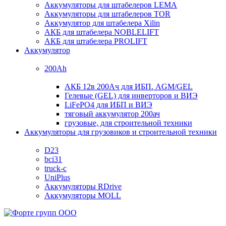
Аккумуляторы для штабелеров LEMA
Аккумуляторы для штабелеров TOR
Аккумулятор для штабелера Xilin
АКБ для штабелера NOBLELIFT
АКБ для штабелера PROLIFT
Аккумулятор
200Ah
АКБ 12в 200Ач для ИБП. AGM/GEL
Гелевые (GEL) для инверторов и ВИЭ
LiFePO4 для ИБП и ВИЭ
тяговый аккумулятор 200ач
грузовые, для строительной техники
Аккумуляторы для грузовиков и строительной техники
D23
bci31
truck-c
UniPlus
Аккумуляторы RDrive
Аккумуляторы MOLL