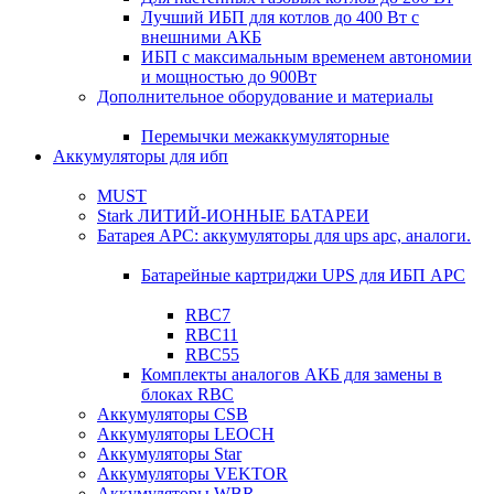
Лучший ИБП для котлов до 400 Вт с
внешними АКБ
ИБП с максимальным временем автономии
и мощностью до 900Вт
Дополнительное оборудование и материалы
Перемычки межаккумуляторные
Аккумуляторы для ибп
MUST
Stark ЛИТИЙ-ИОННЫЕ БАТАРЕИ
Батарея APC: аккумуляторы для ups apc, аналоги.
Батарейные картриджи UPS для ИБП APC
RBC7
RBC11
RBC55
Комплекты аналогов АКБ для замены в
блоках RBC
Аккумуляторы CSB
Аккумуляторы LEOCH
Аккумуляторы Star
Аккумуляторы VEKTOR
Аккумуляторы WBR