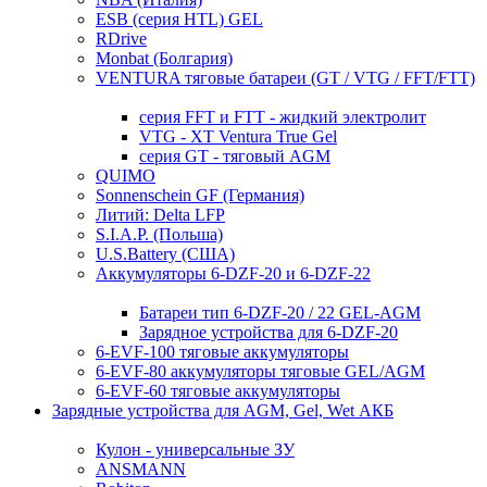
ESB (серия HTL) GEL
RDrive
Monbat (Болгария)
VENTURA тяговые батареи (GT / VTG / FFT/FTT)
серия FFT и FTT - жидкий электролит
VTG - XT Ventura True Gel
серия GT - тяговый AGM
QUIMO
Sonnenschein GF (Германия)
Литий: Delta LFP
S.I.A.P. (Польша)
U.S.Battery (США)
Аккумуляторы 6-DZF-20 и 6-DZF-22
Батареи тип 6-DZF-20 / 22 GEL-AGM
Зарядное устройства для 6-DZF-20
6-EVF-100 тяговые аккумуляторы
6-EVF-80 аккумуляторы тяговые GEL/AGM
6-EVF-60 тяговые аккумуляторы
Зарядные устройства для AGM, Gel, Wet АКБ
Кулон - универсальные ЗУ
ANSMANN