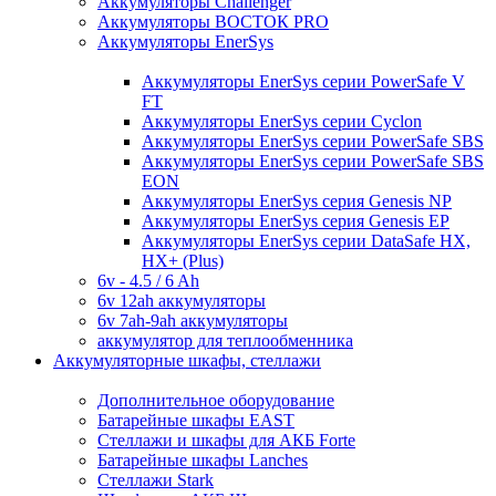
Аккумуляторы Challenger
Аккумуляторы ВОСТОК PRO
Аккумуляторы EnerSys
Аккумуляторы EnerSys серии PowerSafe V
FT
Аккумуляторы EnerSys серии Cyclon
Аккумуляторы EnerSys серии PowerSafe SBS
Аккумуляторы EnerSys серии PowerSafe SBS
EON
Аккумуляторы EnerSys серия Genesis NP
Аккумуляторы EnerSys серия Genesis EP
Аккумуляторы EnerSys серии DataSafe HX,
HX+ (Plus)
6v - 4.5 / 6 Ah
6v 12ah аккумуляторы
6v 7ah-9ah аккумуляторы
аккумулятор для теплообменника
Аккумуляторные шкафы, стеллажи
Дополнительное оборудование
Батарейные шкафы EAST
Стеллажи и шкафы для АКБ Forte
Батарейные шкафы Lanches
Стеллажи Stark