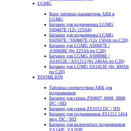
LGMG
Крос таблица параметров АКБ в
LGMG
Батареи для подъемника LGMG
SS0407E (12v 115Ah)
Батареи для подъемника LGMG
SS0507E / SS0607E (12v 150Ah по С20)
Батареи для LGMG AS0607E /
AS0608E (6v 225Ah по С20)
Батареи для LGMG AS0808E /
AS1012E / AS1212 (6v 240Ah по С20)
Батареи для LGMG AS1413E (6v 300Ah
по С20)
ZOOMLION
Таблица соответствия АКБ для
подъемников
Батареи для серии ZS0607, 0608, 0808
DC / HD
Батареи для серии ZS1012 DC / HD
Батареи для подъемников ZS1212 1414
мод. DC / HD
Батареи для коленчатых подъемников
ZA14JE, ZA20JE