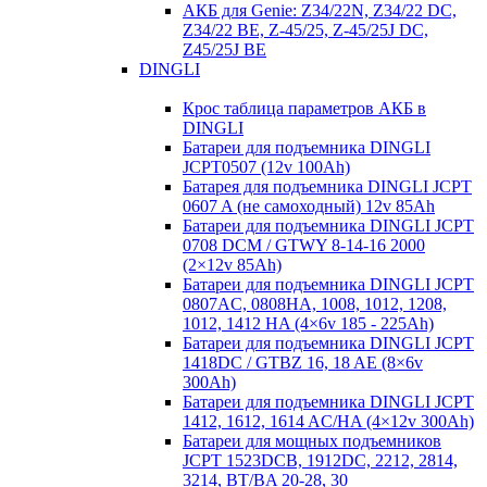
АКБ для Genie: Z34/22N, Z34/22 DC,
Z34/22 BE, Z-45/25, Z-45/25J DC,
Z45/25J BE
DINGLI
Крос таблица параметров АКБ в
DINGLI
Батареи для подъемника DINGLI
JCPT0507 (12v 100Ah)
Батарея для подъемника DINGLI JCPT
0607 A (не самоходный) 12v 85Ah
Батареи для подъемника DINGLI JCPT
0708 DCM / GTWY 8-14-16 2000
(2×12v 85Ah)
Батареи для подъемника DINGLI JCPT
0807AC, 0808HA, 1008, 1012, 1208,
1012, 1412 HA (4×6v 185 - 225Ah)
Батареи для подъемника DINGLI JCPT
1418DC / GTBZ 16, 18 AE (8×6v
300Ah)
Батареи для подъемника DINGLI JCPT
1412, 1612, 1614 AC/HA (4×12v 300Ah)
Батареи для мощных подъемников
JCPT 1523DCB, 1912DC, 2212, 2814,
3214, BT/BA 20-28, 30