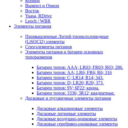
Robiton
Вымпел и Орион
Восток
Yuasa, RDrive
Leoch / WBR
Элементы питания
Промышленные Литий-тионилхлоридные
(LiSOCl2) элементы
Спецэлементы питания
Элементы питания и батареи основных
типоразмеров
Батареи типов: AAA; LR03; FR03; R03; 286.
Батареи типов: AA; LR6; FR6; R6; 316
Батареи типов: C; LR14; R14; 343.
Батареи типов: D; LR20; R20; 373.
Батареи типов: 9V; 6F22; крона.
Батареи типов: 3336; 3R12; квадратные.
Дисковые и пуговичные элементы питания
Дисковые алкалиновые элементы
Дисковые литиевые элементы
Дисковые воздушно-цинковые элементы
Дисковые серебряно-цинковые элементы