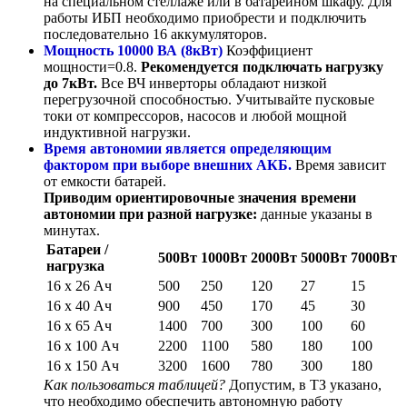
на специальном стеллаже или в батарейном шкафу. Для
работы ИБП необходимо приобрести и подключить
последовательно 16 аккумуляторов.
Мощность 10000 ВА (8кВт)
Коэффициент
мощности=0.8.
Рекомендуется подключать нагрузку
до 7кВт.
Все ВЧ инверторы обладают низкой
перегрузочной способностью. Учитывайте пусковые
токи от компрессоров, насосов и любой мощной
индуктивной нагрузки.
Время автономии является определяющим
фактором при выборе внешних АКБ.
Время зависит
от емкости батарей.
Приводим ориентировочные значения времени
автономии при разной нагрузке:
данные указаны в
минутах.
Батареи /
500Вт
1000Вт
2000Вт
5000Вт
7000Вт
нагрузка
16 х 26 Ач
500
250
120
27
15
16 х 40 Ач
900
450
170
45
30
16 х 65 Ач
1400
700
300
100
60
16 х 100 Ач
2200
1100
580
180
100
16 х 150 Ач
3200
1600
780
300
180
Как пользоваться таблицей?
Допустим, в ТЗ указано,
что необходимо обеспечить автономную работу