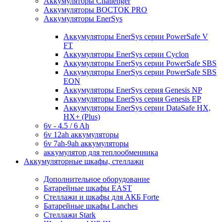
Аккумуляторы Challenger
Аккумуляторы ВОСТОК PRO
Аккумуляторы EnerSys
Аккумуляторы EnerSys серии PowerSafe V
FT
Аккумуляторы EnerSys серии Cyclon
Аккумуляторы EnerSys серии PowerSafe SBS
Аккумуляторы EnerSys серии PowerSafe SBS
EON
Аккумуляторы EnerSys серия Genesis NP
Аккумуляторы EnerSys серия Genesis EP
Аккумуляторы EnerSys серии DataSafe HX,
HX+ (Plus)
6v - 4.5 / 6 Ah
6v 12ah аккумуляторы
6v 7ah-9ah аккумуляторы
аккумулятор для теплообменника
Аккумуляторные шкафы, стеллажи
Дополнительное оборудование
Батарейные шкафы EAST
Стеллажи и шкафы для АКБ Forte
Батарейные шкафы Lanches
Стеллажи Stark