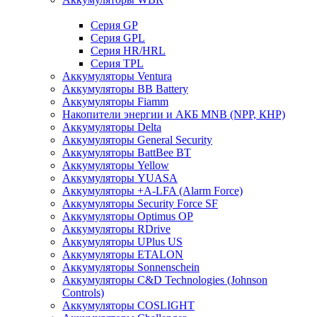
Cерия GP
Серия GPL
Серия HR/HRL
Серия TPL
Аккумуляторы Ventura
Аккумуляторы BB Battery
Аккумуляторы Fiamm
Накопители энергии и АКБ MNB (NPP, КНР)
Аккумуляторы Delta
Аккумуляторы General Security
Аккумуляторы BattBee BT
Аккумуляторы Yellow
Аккумуляторы YUASA
Аккумуляторы +A-LFA (Alarm Force)
Аккумуляторы Security Force SF
Аккумуляторы Optimus OP
Аккумуляторы RDrive
Аккумуляторы UPlus US
Аккумуляторы ETALON
Аккумуляторы Sonnenschein
Аккумуляторы С&D Technologies (Johnson
Controls)
Аккумуляторы COSLIGHT