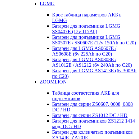
LGMG
Крос таблица параметров АКБ в
LGMG
Батареи для подъемника LGMG
SS0407E (12v 115Ah)
Батареи для подъемника LGMG
SS0507E / SS0607E (12v 150Ah по С20)
Батареи для LGMG AS0607E /
AS0608E (6v 225Ah по С20)
Батареи для LGMG AS0808E /
AS1012E / AS1212 (6v 240Ah по С20)
Батареи для LGMG AS1413E (6v 300Ah
по С20)
ZOOMLION
Таблица соответствия АКБ для
подъемников
Батареи для серии ZS0607, 0608, 0808
DC / HD
Батареи для серии ZS1012 DC / HD
Батареи для подъемников ZS1212 1414
мод. DC / HD
Батареи для коленчатых подъемников
ZA14JE, ZA20JE