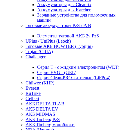
Аккумуляторы для Cleanfix
Аккумуляторы для Karcher
Зарядные устройства для поломоечных
машин
Тяговые аккумуляторы PzS / PzB
Элементы тяговой АКБ 2v PzS
UPlus / UniPlus (Leoch)
Тяговые АКБ HOWTER (Турция)
Trojan (США)
Challenger
Серия T - с жидким электролитом (WET)
Серия EVG - (GEL)
Серия Clean-PRO литиевые (LiFPo4)
Chilwee (КНР)
Everest
RuTrike
Gelbert
АКБ DELTA TLAB
АКБ DELTA EV
АКБ MIDMAS
АКБ Timberg PzS
АКБ Timberg моноблоки
NBA (Италия)