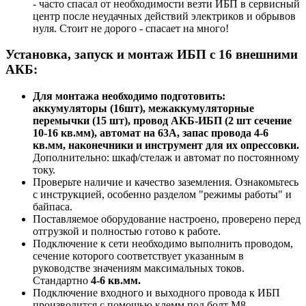
- часто спасал от необходимости везти ИБП в сервисный
центр после неудачных действий электриков и обрывов
нуля. Стоит не дорого - спасает на много!
Установка, запуск и монтаж ИБП с 16 внешними
АКБ:
Для монтажа необходимо подготовить:
аккумуляторы (16шт), межаккумуляторные
перемычки (15 шт), провод АКБ-ИБП (2 шт сечение
10-16 кв.мм), автомат на 63А, запас провода 4-6
кв.мм, наконечники и инструмент для их опрессовки.
Дополнительно: шкаф/стелаж и автомат по постоянному
току.
Проверьте наличие и качество заземления. Ознакомьтесь
с инструкцией, особенно разделом "режимы работы" и
байпаса.
Поставляемое оборудование настроено, проверено перед
отгрузкой и полностью готово к работе.
Подключение к сети необходимо выполнить проводом,
сечение которого соответствует указанным в
руководстве значениям максимальных токов.
Стандартно
4-6 кв.мм.
Подключение входного и выходного провода к ИБП
производится с помощью клемм под болт М8.