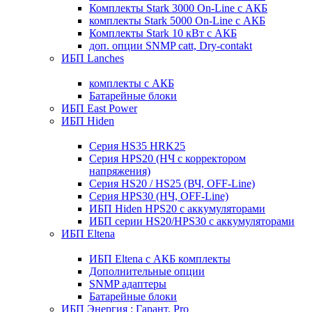
Комплекты Stark 3000 On-Line с АКБ
комплекты Stark 5000 On-Line с АКБ
Комплекты Stark 10 кВт с АКБ
доп. опции SNMP catt, Dry-contakt
ИБП Lanches
комплекты с АКБ
Батарейные блоки
ИБП East Power
ИБП Hiden
Серия HS35 HRK25
Серия HPS20 (НЧ с корректором
напряжения)
Серия HS20 / HS25 (ВЧ, OFF-Line)
Серия HPS30 (НЧ, OFF-Line)
ИБП Hiden HPS20 с аккумуляторами
ИБП серии HS20/HPS30 с аккумуляторами
ИБП Eltena
ИБП Eltena с АКБ комплекты
Дополнительные опции
SNMP адаптеры
Батарейные блоки
ИБП Энергия : Гарант, Pro