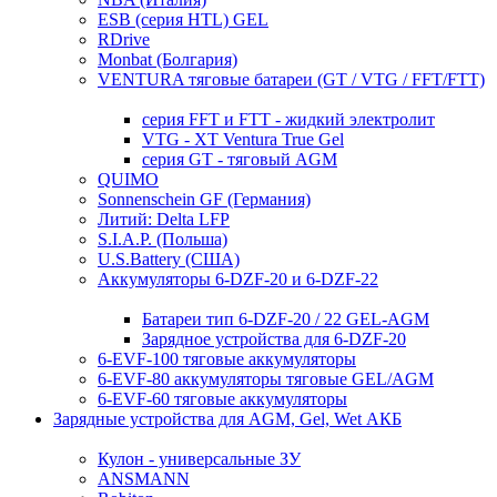
ESB (серия HTL) GEL
RDrive
Monbat (Болгария)
VENTURA тяговые батареи (GT / VTG / FFT/FTT)
серия FFT и FTT - жидкий электролит
VTG - XT Ventura True Gel
серия GT - тяговый AGM
QUIMO
Sonnenschein GF (Германия)
Литий: Delta LFP
S.I.A.P. (Польша)
U.S.Battery (США)
Аккумуляторы 6-DZF-20 и 6-DZF-22
Батареи тип 6-DZF-20 / 22 GEL-AGM
Зарядное устройства для 6-DZF-20
6-EVF-100 тяговые аккумуляторы
6-EVF-80 аккумуляторы тяговые GEL/AGM
6-EVF-60 тяговые аккумуляторы
Зарядные устройства для AGM, Gel, Wet АКБ
Кулон - универсальные ЗУ
ANSMANN