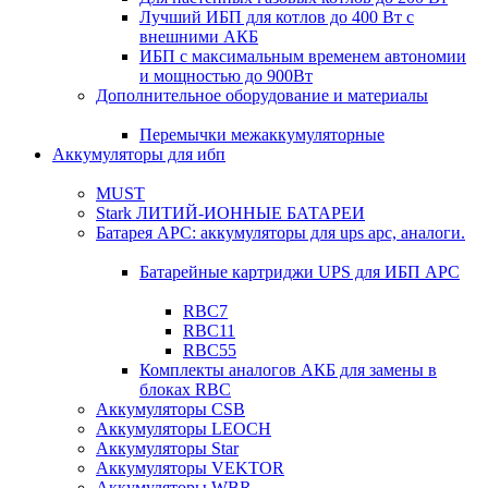
Лучший ИБП для котлов до 400 Вт с
внешними АКБ
ИБП с максимальным временем автономии
и мощностью до 900Вт
Дополнительное оборудование и материалы
Перемычки межаккумуляторные
Аккумуляторы для ибп
MUST
Stark ЛИТИЙ-ИОННЫЕ БАТАРЕИ
Батарея APC: аккумуляторы для ups apc, аналоги.
Батарейные картриджи UPS для ИБП APC
RBC7
RBC11
RBC55
Комплекты аналогов АКБ для замены в
блоках RBC
Аккумуляторы CSB
Аккумуляторы LEOCH
Аккумуляторы Star
Аккумуляторы VEKTOR
Аккумуляторы WBR