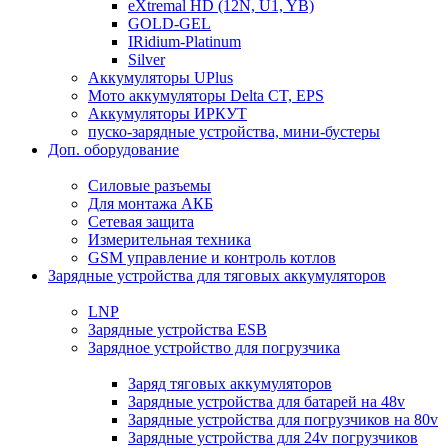
eXtremal HD (12N, U1, YB)
GOLD-GEL
IRidium-Platinum
Silver
Аккумуляторы UPlus
Мото аккумуляторы Delta CT, EPS
Аккумуляторы ИРКУТ
пуско-зарядные устройства, мини-бустеры
Доп. оборудование
Силовые разъемы
Для монтажа АКБ
Сетевая защита
Измерительная техника
GSM управление и контроль котлов
Зарядные устройства для тяговых аккумуляторов
LNP
Зарядные устройства ESB
Зарядное устройство для погрузчика
Заряд тяговых аккумуляторов
Зарядные устройства для батарей на 48v
Зарядные устройства для погрузчиков на 80v
Зарядные устройства для 24v погрузчиков