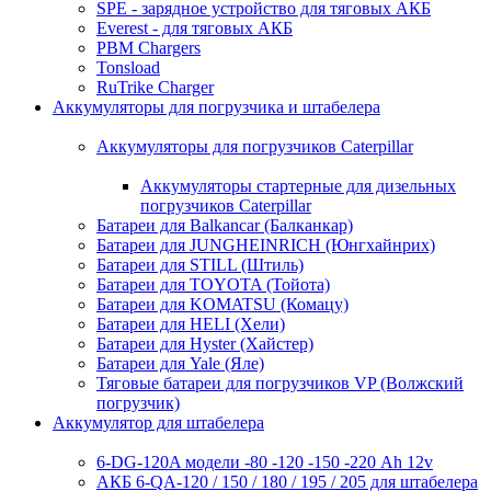
SPE - зарядное устройство для тяговых АКБ
Everest - для тяговых АКБ
PBM Chargers
Tonsload
RuTrike Charger
Аккумуляторы для погрузчика и штабелера
Аккумуляторы для погрузчиков Caterpillar
Аккумуляторы стартерные для дизельных
погрузчиков Caterpillar
Батареи для Balkancar (Балканкар)
Батареи для JUNGHEINRICH (Юнгхайнрих)
Батареи для STILL (Штиль)
Батареи для TOYOTA (Тойота)
Батареи для KOMATSU (Комацу)
Батареи для HELI (Хели)
Батареи для Hyster (Хайстер)
Батареи для Yale (Яле)
Тяговые батареи для погрузчиков VP (Волжский
погрузчик)
Аккумулятор для штабелера
6-DG-120A модели -80 -120 -150 -220 Ah 12v
АКБ 6-QA-120 / 150 / 180 / 195 / 205 для штабелера