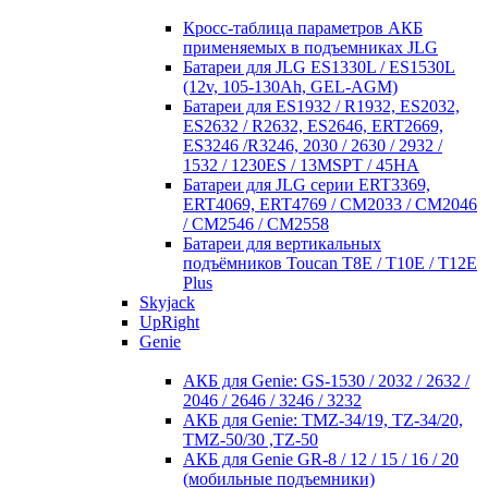
Кросc-таблица параметров АКБ
применяемых в подъемниках JLG
Батареи для JLG ES1330L / ES1530L
(12v, 105-130Ah, GEL-AGM)
Батареи для ES1932 / R1932, ES2032,
ES2632 / R2632, ES2646, ERT2669,
ES3246 /R3246, 2030 / 2630 / 2932 /
1532 / 1230ES / 13MSPT / 45HA
Батареи для JLG серии ERT3369,
ERT4069, ERT4769 / CM2033 / CM2046
/ CM2546 / CM2558
Батареи для вертикальных
подъёмников Toucan T8E / T10E / T12E
Plus
Skyjack
UpRight
Genie
АКБ для Genie: GS-1530 / 2032 / 2632 /
2046 / 2646 / 3246 / 3232
АКБ для Genie: TMZ-34/19, TZ-34/20,
TMZ-50/30 ,TZ-50
АКБ для Genie GR-8 / 12 / 15 / 16 / 20
(мобильные подъемники)