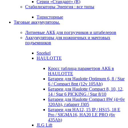
Серии «Стандарт» (R)
Стабилизаторы Энергия : все типы
Тиристорные
Тяговые аккумуляторы.
Литиевые АКБ для погрузчиков и штабелеров
Аккумуляторы для ножничных и мачтовых
подъемников
Snorkel
HAULOTTE
Кросc таблица параметров АКБ в
HAULOTTE
Батареи для Haulotte Optimum 6, 8 / Star
6 / Compact 8mt (12v 105Ah)
Батареи для Haulotte Compact 8, 10, 12,
14 / Star 6 PICKING / Star 8/10
Батареи для Haulotte Compact 8W (4×6v
320Ah), габарит J305
Батареи для HA12, 15 IP / HS15, 18 E
Pro / SIGMA16, HA20 LE PRO (6v
435Ah)
JLG Lift