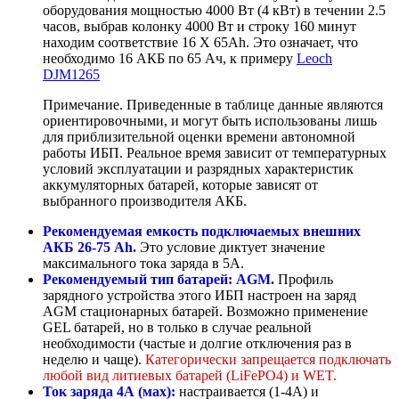
оборудования мощностью 4000 Вт (4 кВт) в течении 2.5
часов, выбрав колонку 4000 Вт и строку 160 минут
находим соответствие 16 Х 65Ah. Это означает, что
необходимо 16 АКБ по 65 Ач, к примеру
Leoch
DJM1265
Примечание. Приведенные в таблице данные являются
ориентировочными, и могут быть использованы лишь
для приблизительной оценки времени автономной
работы ИБП. Реальное время зависит от температурных
условий эксплуатации и разрядных характеристик
аккумуляторных батарей, которые зависят от
выбранного производителя АКБ.
Рекомендуемая емкость подключаемых внешних
АКБ 26-75 Ah.
Это условие диктует значение
максимального тока заряда в 5А.
Рекомендуемый тип батарей: AGM.
Профиль
зарядного устройства этого ИБП настроен на заряд
AGM стационарных батарей. Возможно применение
GEL батарей, но в только в случае реальной
необходимости (частые и долгие отключения раз в
неделю и чаще).
Категорически запрещается подключать
любой вид литиевых батарей (LiFePO4) и WET.
Ток заряда 4А (мах):
настраивается (1-4А) и