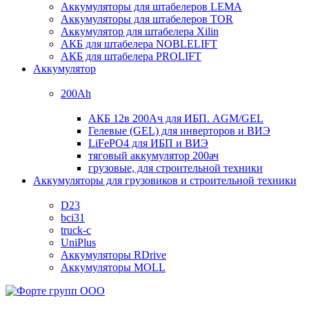
Аккумуляторы для штабелеров LEMA
Аккумуляторы для штабелеров TOR
Аккумулятор для штабелера Xilin
АКБ для штабелера NOBLELIFT
АКБ для штабелера PROLIFT
Аккумулятор
200Ah
АКБ 12в 200Ач для ИБП. AGM/GEL
Гелевые (GEL) для инверторов и ВИЭ
LiFePO4 для ИБП и ВИЭ
тяговый аккумулятор 200ач
грузовые, для строительной техники
Аккумуляторы для грузовиков и строительной техники
D23
bci31
truck-c
UniPlus
Аккумуляторы RDrive
Аккумуляторы MOLL