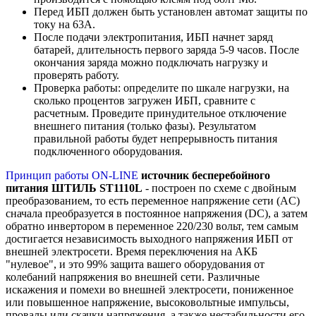
Перед ИБП должен быть установлен автомат защиты по
току на 63А.
После подачи электропитания, ИБП начнет заряд
батарей, длительность первого заряда 5-9 часов. После
окончания заряда можно подключать нагрузку и
проверять работу.
Проверка работы: определите по шкале нагрузки, на
сколько процентов загружен ИБП, сравните с
расчетным. Проведите принудительное отключение
внешнего питания (только фазы). Результатом
правильной работы будет непрерывность питания
подключенного оборудования.
Принцип работы ON-LINE
источник бесперебойного
питания ШТИЛЬ ST1110L
- построен по схеме с двойным
преобразованием, то есть переменное напряжение сети (AC)
сначала преобразуется в постоянное напряжения (DC), а затем
обратно инвертором в переменное 220/230 вольт, тем самым
достигается независимость выходного напряжения ИБП от
внешней электросети. Время переключения на АКБ
"нулевое", и это 99% защита вашего оборудования от
колебаний напряжения во внешней сети. Различные
искажения и помехи во внешней электросети, пониженное
или повышенное напряжение, высоковольтные импульсы,
провалы или скачки напряжения, а также нестабильности его