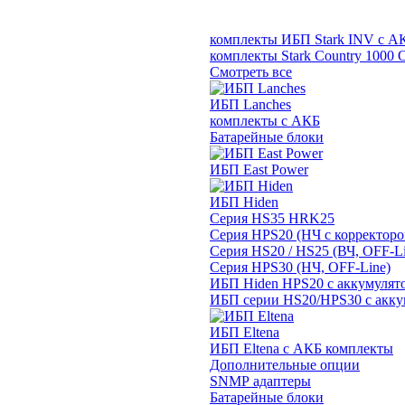
комплекты ИБП Stark INV с А
комплекты Stark Country 1000 
Смотреть все
ИБП Lanches
комплекты с АКБ
Батарейные блоки
ИБП East Power
ИБП Hiden
Серия HS35 HRK25
Серия HPS20 (НЧ с корректор
Серия HS20 / HS25 (ВЧ, OFF-Li
Серия HPS30 (НЧ, OFF-Line)
ИБП Hiden HPS20 с аккумулят
ИБП серии HS20/HPS30 с акку
ИБП Eltena
ИБП Eltena с АКБ комплекты
Дополнительные опции
SNMP адаптеры
Батарейные блоки