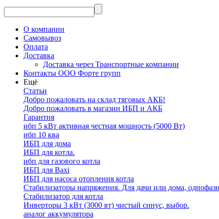
О компании
Самовывоз
Оплата
Доставка
Доставка через Транспортные компании
Контакты ООО Форте групп
Ещё
Статьи
Добро пожаловать на склад тяговых АКБ!
Добро пожаловать в магазин ИБП и АКБ
Гарантия
ибп 5 кВт активная честная мощность (5000 Вт)
ибп 10 ква
ИБП для дома
ИБП для котла.
ибп для газового котла
ИБП для Baxi
ИБП для насоса отопления котла
Стабилизаторы напряжения. Для дачи или дома, однофаз
Стабилизатор для котла
Инверторы 3 кВт (3000 вт) чистый синус, выбор.
аналог аккумулятора