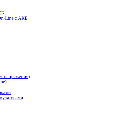
КБ
On-Line с АКБ
ом напряжения)
ne)
орами
муляторами