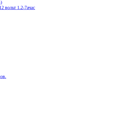
в)
 вольт 1.2-7ачас
ов.