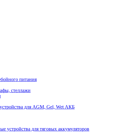
ебойного питания
афы, стеллажи
я
устройства для AGM, Gel, Wet АКБ
ые устройства для тяговых аккумуляторов