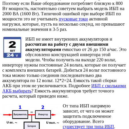
Поэтому если Ваше оборудование потребляет близкую к 800
Вт мощность, настоятельно советуем выбрать модель ИБП на
2000 ВА (1600 Вт). Типичной ошибкой при выборе ИБП по
мощности это не учитывать
пусковые токи
активной
нагрузки, которые, пусть на несколько секунд, но превышают
номинальные значения в 3-5 раз.
ИБП не имеет внутренних аккумуляторов и
рассчитан на работу с двумя внешними
аккумуляторами
емкостью от 26 до 150 а/час. Это
обусловлено конструкцией инвертора этой
модели. Чтобы получить на выходе 220 вольт,
инвертору нужны постоянные 24 вольта, которые он получает
с комплекта внешних батарей. Добиться 24 вольт постоянного
тока можно только соединив последовательно два
аккумулятора по 12 вольт. 12*2=24. Емкость такой сборки
АКБ при этом не увеличивается. Подробнее
ИБП с сколькими
АКБ выбирать
? Емкость аккумуляторов требует точного
расчета, который приведен ниже.
От типа ИБП напрямую
зависит, от чего он может
защитить подключенное
оборудование. Всего
существует три типа ИБП
.