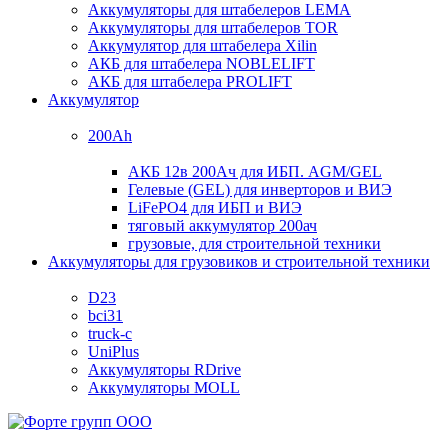
Аккумуляторы для штабелеров LEMA
Аккумуляторы для штабелеров TOR
Аккумулятор для штабелера Xilin
АКБ для штабелера NOBLELIFT
АКБ для штабелера PROLIFT
Аккумулятор
200Ah
АКБ 12в 200Ач для ИБП. AGM/GEL
Гелевые (GEL) для инверторов и ВИЭ
LiFePO4 для ИБП и ВИЭ
тяговый аккумулятор 200ач
грузовые, для строительной техники
Аккумуляторы для грузовиков и строительной техники
D23
bci31
truck-c
UniPlus
Аккумуляторы RDrive
Аккумуляторы MOLL