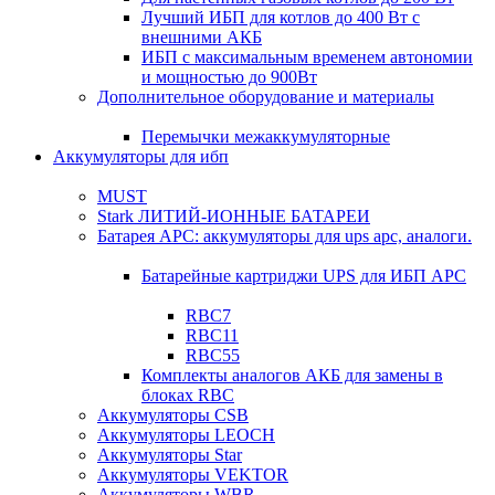
Лучший ИБП для котлов до 400 Вт с
внешними АКБ
ИБП с максимальным временем автономии
и мощностью до 900Вт
Дополнительное оборудование и материалы
Перемычки межаккумуляторные
Аккумуляторы для ибп
MUST
Stark ЛИТИЙ-ИОННЫЕ БАТАРЕИ
Батарея APC: аккумуляторы для ups apc, аналоги.
Батарейные картриджи UPS для ИБП APC
RBC7
RBC11
RBC55
Комплекты аналогов АКБ для замены в
блоках RBC
Аккумуляторы CSB
Аккумуляторы LEOCH
Аккумуляторы Star
Аккумуляторы VEKTOR
Аккумуляторы WBR