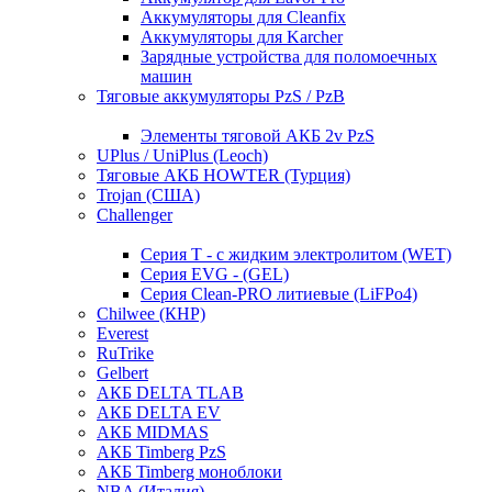
Аккумуляторы для Cleanfix
Аккумуляторы для Karcher
Зарядные устройства для поломоечных
машин
Тяговые аккумуляторы PzS / PzB
Элементы тяговой АКБ 2v PzS
UPlus / UniPlus (Leoch)
Тяговые АКБ HOWTER (Турция)
Trojan (США)
Challenger
Серия T - с жидким электролитом (WET)
Серия EVG - (GEL)
Серия Clean-PRO литиевые (LiFPo4)
Chilwee (КНР)
Everest
RuTrike
Gelbert
АКБ DELTA TLAB
АКБ DELTA EV
АКБ MIDMAS
АКБ Timberg PzS
АКБ Timberg моноблоки
NBA (Италия)