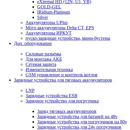
eXtremal HD (12N, U1, YB)
GOLD-GEL
IRidium-Platinum
Silver
Аккумуляторы UPlus
Мото аккумуляторы Delta CT, EPS
Аккумуляторы ИРКУТ
пуско-зарядные устройства, мини-бустеры
Доп. оборудование
Силовые разъемы
Для монтажа АКБ
Сетевая защита
Измерительная техника
GSM управление и контроль котлов
Зарядные устройства для тяговых аккумуляторов
LNP
Зарядные устройства ESB
Зарядное устройство для погрузчика
Заряд тяговых аккумуляторов
Зарядные устройства для батарей на 48v
Зарядные устройства для погрузчиков на 80v
Зарядные устройства для 24v погрузчиков