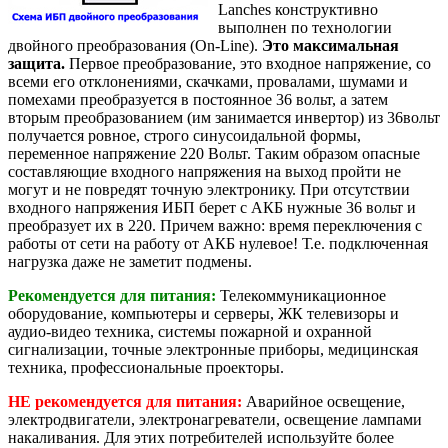
Lanches конструктивно
выполнен по технологии
двойного преобразования (On-Line).
Это максимальная
защита.
Первое преобразование, это входное напряжение, со
всеми его отклонениями, скачками, провалами, шумами и
помехами преобразуется в постоянное 36 вольт, а затем
вторым преобразованием (им занимается инвертор) из 36вольт
получается ровное, строго синусоидальной формы,
переменное напряжение 220 Вольт. Таким образом опасные
составляющие входного напряжения на выход пройти не
могут и не повредят точную электронику. При отсутствии
входного напряжения ИБП берет с АКБ нужные 36 вольт и
преобразует их в 220. Причем важно: время переключения с
работы от сети на работу от АКБ нулевое! Т.е. подключенная
нагрузка даже не заметит подмены.
Рекомендуется для питания:
Телекоммуникационное
оборудование, компьютеры и серверы, ЖК телевизоры и
аудио-видео техника, системы пожарной и охранной
сигнализации, точные электронные приборы, медицинская
техника, профессиональные проекторы.
НЕ рекомендуется для питания:
Аварийное освещение,
электродвигатели, электронагреватели, освещение лампами
накаливания. Для этих потребителей используйте более