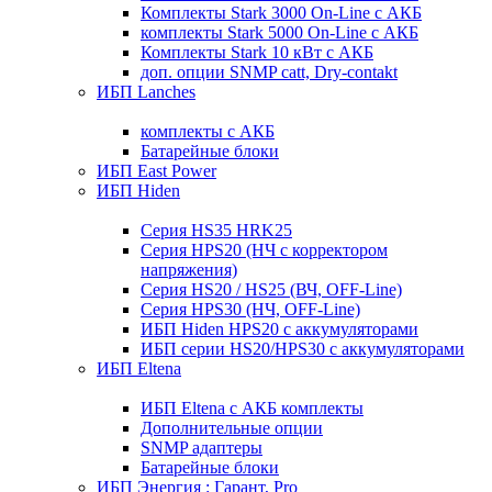
Комплекты Stark 3000 On-Line с АКБ
комплекты Stark 5000 On-Line с АКБ
Комплекты Stark 10 кВт с АКБ
доп. опции SNMP catt, Dry-contakt
ИБП Lanches
комплекты с АКБ
Батарейные блоки
ИБП East Power
ИБП Hiden
Серия HS35 HRK25
Серия HPS20 (НЧ с корректором
напряжения)
Серия HS20 / HS25 (ВЧ, OFF-Line)
Серия HPS30 (НЧ, OFF-Line)
ИБП Hiden HPS20 с аккумуляторами
ИБП серии HS20/HPS30 с аккумуляторами
ИБП Eltena
ИБП Eltena с АКБ комплекты
Дополнительные опции
SNMP адаптеры
Батарейные блоки
ИБП Энергия : Гарант, Pro