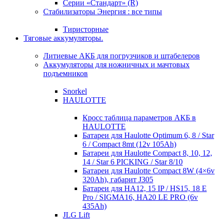
Серии «Стандарт» (R)
Стабилизаторы Энергия : все типы
Тиристорные
Тяговые аккумуляторы.
Литиевые АКБ для погрузчиков и штабелеров
Аккумуляторы для ножничных и мачтовых
подъемников
Snorkel
HAULOTTE
Кросc таблица параметров АКБ в
HAULOTTE
Батареи для Haulotte Optimum 6, 8 / Star
6 / Compact 8mt (12v 105Ah)
Батареи для Haulotte Compact 8, 10, 12,
14 / Star 6 PICKING / Star 8/10
Батареи для Haulotte Compact 8W (4×6v
320Ah), габарит J305
Батареи для HA12, 15 IP / HS15, 18 E
Pro / SIGMA16, HA20 LE PRO (6v
435Ah)
JLG Lift