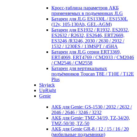
Кросc-таблица параметров АКБ
применяемых в подъемниках JLG
Батареи для JLG ES1330L / ES1530L
(12v, 105-130Ah, GEL-AGM)
Батареи для ES1932 / R1932, ES2032,
ES2632 / R2632, ES2646, ERT2669,
ES3246 /R3246, 2030 / 2630 / 2932 /
1532 / 1230ES / 13MSPT / 45HA
Батареи для JLG серии ERT3369,
ERT4069, ERT4769 / CM2033 / CM2046
/ CM2546 / CM2558
Батареи для вертикальных
подъёмников Toucan T8E / T10E / T12E
Plus
Skyjack
UpRight
Genie
АКБ для Genie: GS-1530 / 2032 / 2632 /
2046 / 2646 / 3246 / 3232
АКБ для Genie: TMZ-34/19, TZ-34/20,
TMZ-50/30 ,TZ-50
АКБ для Genie GR-8 / 12 / 15 / 16 / 20
(мобильные подъемники)