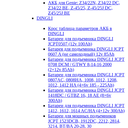
АКБ для Genie: Z34/22N, Z34/22 DC,
Z34/22 BE, Z-45/25, Z-45/25J DC,
Z45/25J BE
DINGLI
Крос таблица параметров АКБ в
DINGLI
Батареи для подъемника DINGLI
JCPT0507 (12v 100Ah)
Батарея для подъемника DINGLI JCPT
0607 A (не самоходный) 12v 85Ah
Батареи для подъемника DINGLI JCPT
0708 DCM / GTWY 8-14-16 2000
(2×12v 85Ah)
Батареи для подъемника DINGLI JCPT
0807AC, 0808HA, 1008, 1012, 1208,
1012, 1412 HA (4×6v 185 - 225Ah)
Батареи для подъемника DINGLI JCPT
1418DC / GTBZ 16, 18 AE (8×6v
300Ah)
Батареи для подъемника DINGLI JCPT
1412, 1612, 1614 AC/HA (4×12v 300Ah)
Батареи для мощных подъемников
JCPT 1523DCB, 1912DC, 2212, 2814,
3214, BT/BA 20-28, 30