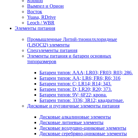
Robiton
Вымпел и Орион
Восток
Yuasa, RDrive
Leoch / WBR
Элементы питания
Промышленные Литий-тионилхлоридные
(LiSOCl2) элементы
Спецэлементы питания
Элементы питания и батареи основных
типоразмеров
Батареи типов: AAA; LR03; FR03; R03; 286.
Батареи типов: AA; LR6; FR6; R6; 316
Батареи типов: C; LR14; R14; 343.
Батареи типов: D; LR20; R20; 373.
Батареи типов: 9V; 6F22; крона.
Батареи типов: 3336; 3R12; квадратные.
Дисковые и пуговичные элементы питания
Дисковые алкалиновые элементы
Дисковые литиевые элементы
Дисковые воздушно-цинковые элементы
Дисковые серебряно-цинковые элементы