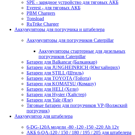
SPE - зарядное устройство для тяговых АКБ
Everest - для тяговых АКБ
PBM Chargers
Tonsload
RuTrike Charger
Аккумуляторы для погрузчика и штабелера
Аккумуляторы для погрузчиков Caterpillar
Аккумуляторы стартерные для дизельных
погрузчиков Caterpillar
Батареи для Balkancar (Балканкар)
Батареи для JUNGHEINRICH (Юнгхайнрих)
Батареи для STILL (Штиль)
Батареи для TOYOTA (Тойота)
Батареи для KOMATSU (Комацу)
Батареи для HELI (Хели)
Батареи для Hyster (Хайстер)
Батареи для Yale (Яле)
Тяговые батареи для погрузчиков VP (Волжский
погрузчик)
Аккумулятор для штабелера
6-DG-120A модели -80 -120 -150 -220 Ah 12v
АКБ 6-QA-120 / 150 / 180 / 195 / 205 для штабелера