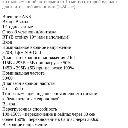
кратковременной автономии (5-15 минут), второй вариант -
для длительной автономии (1-24 час).
Внешние АКБ
Вход : Выход
1:1 однофазные
Способ установки/монтажа
RT (В стойку 19* или напольный)
Вход
Номинальное входное напряжение
220В, 1ф + N + Gnd
Диапазон входного напряжения ИБП
115В - 295В ±5В при нагрузке 50%
145В - 295В ±5В при нагрузке 100%
Номинальная частота
50/60
Диапазон входной частоты
45 — 55 Гц
Тип разъема для подключения внешнего питания
кабель питания с евровилкой
Выход
Перегрузочная способность
100-150% - переключение в байпас через 30 сек
более 150% - переключение в байпас через 300мс
Выходное напряжение