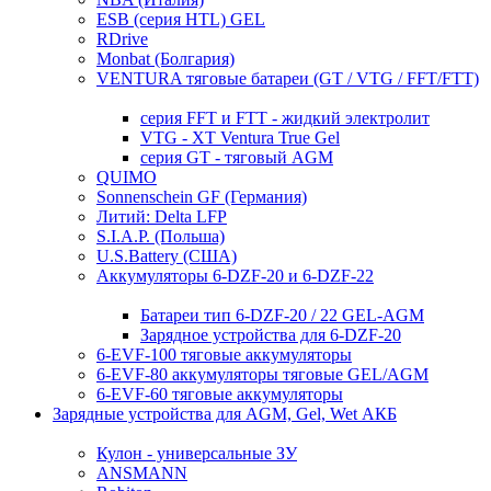
ESB (серия HTL) GEL
RDrive
Monbat (Болгария)
VENTURA тяговые батареи (GT / VTG / FFT/FTT)
серия FFT и FTT - жидкий электролит
VTG - XT Ventura True Gel
серия GT - тяговый AGM
QUIMO
Sonnenschein GF (Германия)
Литий: Delta LFP
S.I.A.P. (Польша)
U.S.Battery (США)
Аккумуляторы 6-DZF-20 и 6-DZF-22
Батареи тип 6-DZF-20 / 22 GEL-AGM
Зарядное устройства для 6-DZF-20
6-EVF-100 тяговые аккумуляторы
6-EVF-80 аккумуляторы тяговые GEL/AGM
6-EVF-60 тяговые аккумуляторы
Зарядные устройства для AGM, Gel, Wet АКБ
Кулон - универсальные ЗУ
ANSMANN