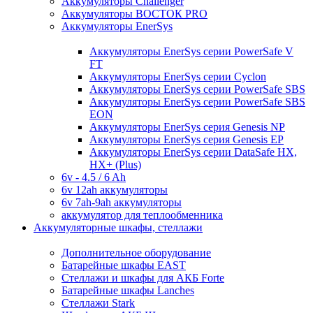
Аккумуляторы Challenger
Аккумуляторы ВОСТОК PRO
Аккумуляторы EnerSys
Аккумуляторы EnerSys серии PowerSafe V
FT
Аккумуляторы EnerSys серии Cyclon
Аккумуляторы EnerSys серии PowerSafe SBS
Аккумуляторы EnerSys серии PowerSafe SBS
EON
Аккумуляторы EnerSys серия Genesis NP
Аккумуляторы EnerSys серия Genesis EP
Аккумуляторы EnerSys серии DataSafe HX,
HX+ (Plus)
6v - 4.5 / 6 Ah
6v 12ah аккумуляторы
6v 7ah-9ah аккумуляторы
аккумулятор для теплообменника
Аккумуляторные шкафы, стеллажи
Дополнительное оборудование
Батарейные шкафы EAST
Стеллажи и шкафы для АКБ Forte
Батарейные шкафы Lanches
Стеллажи Stark