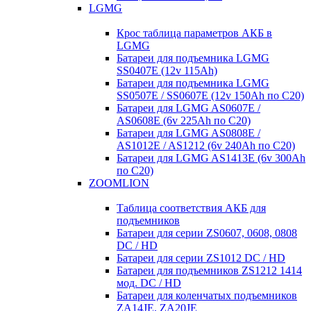
LGMG
Крос таблица параметров АКБ в
LGMG
Батареи для подъемника LGMG
SS0407E (12v 115Ah)
Батареи для подъемника LGMG
SS0507E / SS0607E (12v 150Ah по С20)
Батареи для LGMG AS0607E /
AS0608E (6v 225Ah по С20)
Батареи для LGMG AS0808E /
AS1012E / AS1212 (6v 240Ah по С20)
Батареи для LGMG AS1413E (6v 300Ah
по С20)
ZOOMLION
Таблица соответствия АКБ для
подъемников
Батареи для серии ZS0607, 0608, 0808
DC / HD
Батареи для серии ZS1012 DC / HD
Батареи для подъемников ZS1212 1414
мод. DC / HD
Батареи для коленчатых подъемников
ZA14JE, ZA20JE