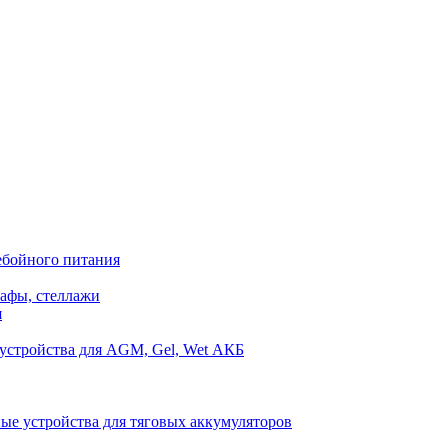
ебойного питания
афы, стеллажи
я
устройства для AGM, Gel, Wet АКБ
ые устройства для тяговых аккумуляторов