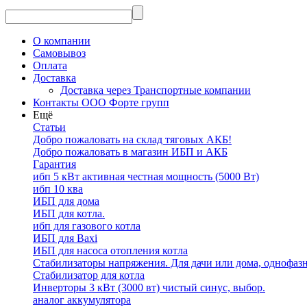
О компании
Самовывоз
Оплата
Доставка
Доставка через Транспортные компании
Контакты ООО Форте групп
Ещё
Статьи
Добро пожаловать на склад тяговых АКБ!
Добро пожаловать в магазин ИБП и АКБ
Гарантия
ибп 5 кВт активная честная мощность (5000 Вт)
ибп 10 ква
ИБП для дома
ИБП для котла.
ибп для газового котла
ИБП для Baxi
ИБП для насоса отопления котла
Стабилизаторы напряжения. Для дачи или дома, однофаз
Стабилизатор для котла
Инверторы 3 кВт (3000 вт) чистый синус, выбор.
аналог аккумулятора