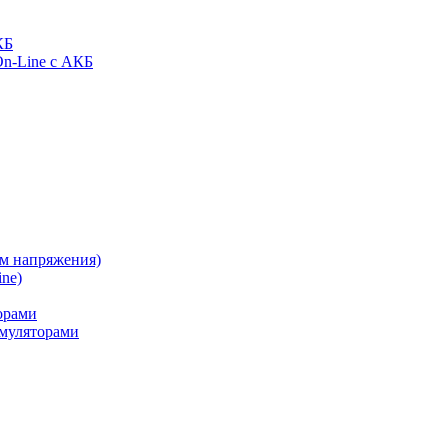
КБ
On-Line с АКБ
ом напряжения)
ne)
орами
муляторами