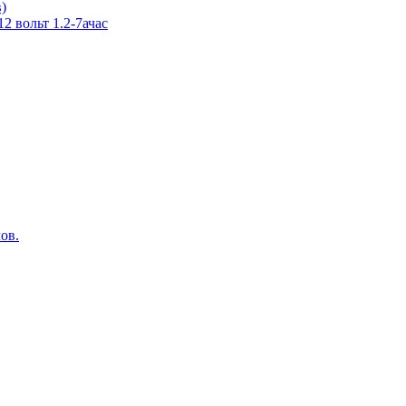
в)
 вольт 1.2-7ачас
ов.