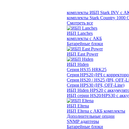
комплекты ИБП Stark INV с А
комплекты Stark Country 1000 
Смотреть все
ИБП Lanches
комплекты с АКБ
Батарейные блоки
ИБП East Power
ИБП Hiden
Серия HS35 HRK25
Серия HPS20 (НЧ с корректор
Серия HS20 / HS25 (ВЧ, OFF-Li
Серия HPS30 (НЧ, OFF-Line)
ИБП Hiden HPS20 с аккумулят
ИБП серии HS20/HPS30 с акку
ИБП Eltena
ИБП Eltena с АКБ комплекты
Дополнительные опции
SNMP адаптеры
Батарейные блоки