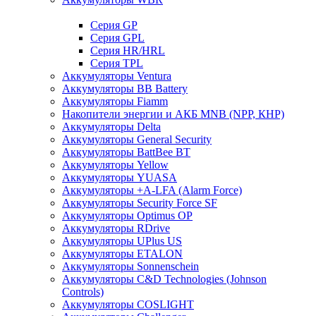
Cерия GP
Серия GPL
Серия HR/HRL
Серия TPL
Аккумуляторы Ventura
Аккумуляторы BB Battery
Аккумуляторы Fiamm
Накопители энергии и АКБ MNB (NPP, КНР)
Аккумуляторы Delta
Аккумуляторы General Security
Аккумуляторы BattBee BT
Аккумуляторы Yellow
Аккумуляторы YUASA
Аккумуляторы +A-LFA (Alarm Force)
Аккумуляторы Security Force SF
Аккумуляторы Optimus OP
Аккумуляторы RDrive
Аккумуляторы UPlus US
Аккумуляторы ETALON
Аккумуляторы Sonnenschein
Аккумуляторы С&D Technologies (Johnson
Controls)
Аккумуляторы COSLIGHT