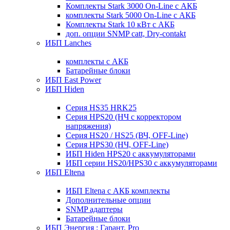
Комплекты Stark 3000 On-Line с АКБ
комплекты Stark 5000 On-Line с АКБ
Комплекты Stark 10 кВт с АКБ
доп. опции SNMP catt, Dry-contakt
ИБП Lanches
комплекты с АКБ
Батарейные блоки
ИБП East Power
ИБП Hiden
Серия HS35 HRK25
Серия HPS20 (НЧ с корректором
напряжения)
Серия HS20 / HS25 (ВЧ, OFF-Line)
Серия HPS30 (НЧ, OFF-Line)
ИБП Hiden HPS20 с аккумуляторами
ИБП серии HS20/HPS30 с аккумуляторами
ИБП Eltena
ИБП Eltena с АКБ комплекты
Дополнительные опции
SNMP адаптеры
Батарейные блоки
ИБП Энергия : Гарант, Pro