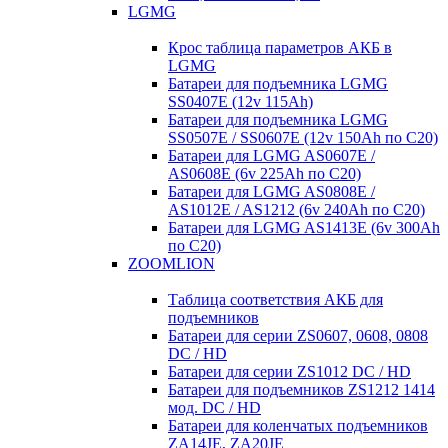
LGMG
Крос таблица параметров АКБ в
LGMG
Батареи для подъемника LGMG
SS0407E (12v 115Ah)
Батареи для подъемника LGMG
SS0507E / SS0607E (12v 150Ah по С20)
Батареи для LGMG AS0607E /
AS0608E (6v 225Ah по С20)
Батареи для LGMG AS0808E /
AS1012E / AS1212 (6v 240Ah по С20)
Батареи для LGMG AS1413E (6v 300Ah
по С20)
ZOOMLION
Таблица соответствия АКБ для
подъемников
Батареи для серии ZS0607, 0608, 0808
DC / HD
Батареи для серии ZS1012 DC / HD
Батареи для подъемников ZS1212 1414
мод. DC / HD
Батареи для коленчатых подъемников
ZA14JE, ZA20JE