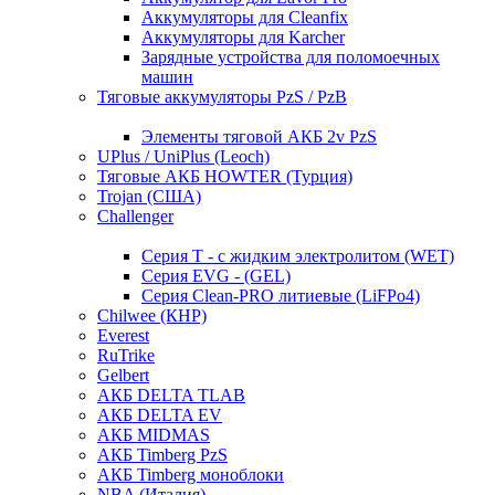
Аккумуляторы для Cleanfix
Аккумуляторы для Karcher
Зарядные устройства для поломоечных
машин
Тяговые аккумуляторы PzS / PzB
Элементы тяговой АКБ 2v PzS
UPlus / UniPlus (Leoch)
Тяговые АКБ HOWTER (Турция)
Trojan (США)
Challenger
Серия T - с жидким электролитом (WET)
Серия EVG - (GEL)
Серия Clean-PRO литиевые (LiFPo4)
Chilwee (КНР)
Everest
RuTrike
Gelbert
АКБ DELTA TLAB
АКБ DELTA EV
АКБ MIDMAS
АКБ Timberg PzS
АКБ Timberg моноблоки
NBA (Италия)