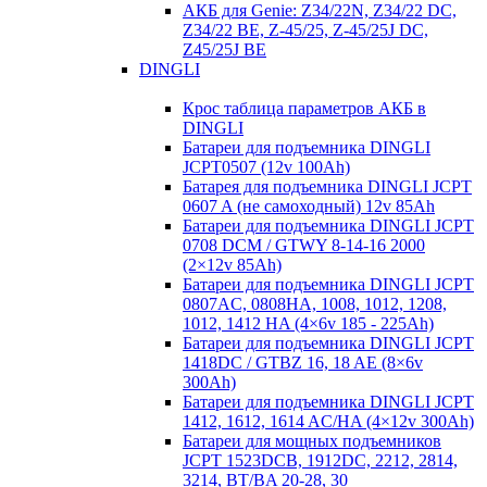
АКБ для Genie: Z34/22N, Z34/22 DC,
Z34/22 BE, Z-45/25, Z-45/25J DC,
Z45/25J BE
DINGLI
Крос таблица параметров АКБ в
DINGLI
Батареи для подъемника DINGLI
JCPT0507 (12v 100Ah)
Батарея для подъемника DINGLI JCPT
0607 A (не самоходный) 12v 85Ah
Батареи для подъемника DINGLI JCPT
0708 DCM / GTWY 8-14-16 2000
(2×12v 85Ah)
Батареи для подъемника DINGLI JCPT
0807AC, 0808HA, 1008, 1012, 1208,
1012, 1412 HA (4×6v 185 - 225Ah)
Батареи для подъемника DINGLI JCPT
1418DC / GTBZ 16, 18 AE (8×6v
300Ah)
Батареи для подъемника DINGLI JCPT
1412, 1612, 1614 AC/HA (4×12v 300Ah)
Батареи для мощных подъемников
JCPT 1523DCB, 1912DC, 2212, 2814,
3214, BT/BA 20-28, 30