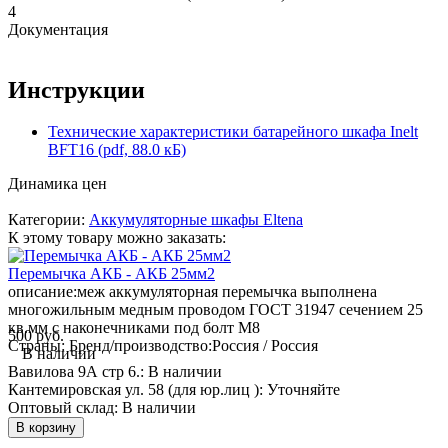
4
Документация
Инструкции
Технические характеристики батарейного шкафа Inelt
BFT16 (pdf, 88.0 кБ)
Динамика цен
Категории:
Аккумуляторные шкафы Eltena
К этому товару можно заказать:
Перемычка АКБ - АКБ 25мм2
описание:
меж аккумуляторная перемычка выполнена
многожильным медным проводом ГОСТ 31947 сечением 25
кв.мм с наконечниками под болт М8
500 руб.
Страны: Бренд/производство:
Россия / Россия
В наличии
Вавилова 9А стр 6.:
В наличии
Кантемировская ул. 58 (для юр.лиц ):
Уточняйте
Оптовый склад:
В наличии
В корзину