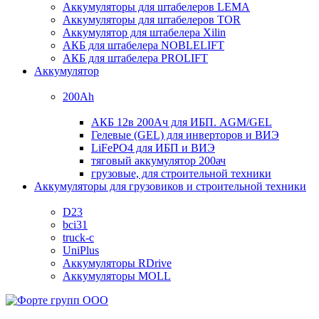
Аккумуляторы для штабелеров LEMA
Аккумуляторы для штабелеров TOR
Аккумулятор для штабелера Xilin
АКБ для штабелера NOBLELIFT
АКБ для штабелера PROLIFT
Аккумулятор
200Ah
АКБ 12в 200Ач для ИБП. AGM/GEL
Гелевые (GEL) для инверторов и ВИЭ
LiFePO4 для ИБП и ВИЭ
тяговый аккумулятор 200ач
грузовые, для строительной техники
Аккумуляторы для грузовиков и строительной техники
D23
bci31
truck-c
UniPlus
Аккумуляторы RDrive
Аккумуляторы MOLL