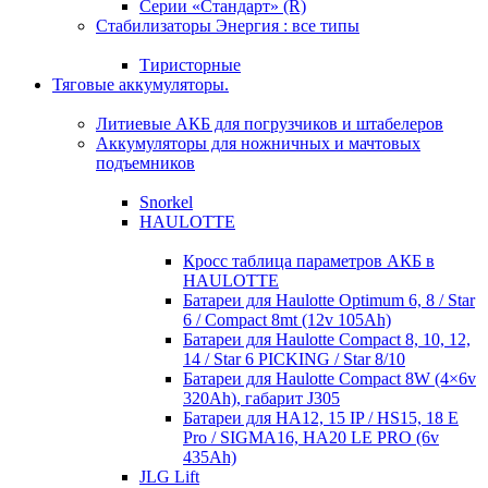
Серии «Стандарт» (R)
Стабилизаторы Энергия : все типы
Тиристорные
Тяговые аккумуляторы.
Литиевые АКБ для погрузчиков и штабелеров
Аккумуляторы для ножничных и мачтовых
подъемников
Snorkel
HAULOTTE
Кросc таблица параметров АКБ в
HAULOTTE
Батареи для Haulotte Optimum 6, 8 / Star
6 / Compact 8mt (12v 105Ah)
Батареи для Haulotte Compact 8, 10, 12,
14 / Star 6 PICKING / Star 8/10
Батареи для Haulotte Compact 8W (4×6v
320Ah), габарит J305
Батареи для HA12, 15 IP / HS15, 18 E
Pro / SIGMA16, HA20 LE PRO (6v
435Ah)
JLG Lift