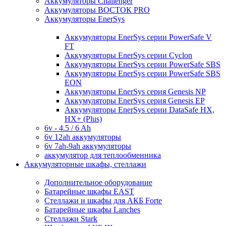
Аккумуляторы Challenger
Аккумуляторы ВОСТОК PRO
Аккумуляторы EnerSys
Аккумуляторы EnerSys серии PowerSafe V
FT
Аккумуляторы EnerSys серии Cyclon
Аккумуляторы EnerSys серии PowerSafe SBS
Аккумуляторы EnerSys серии PowerSafe SBS
EON
Аккумуляторы EnerSys серия Genesis NP
Аккумуляторы EnerSys серия Genesis EP
Аккумуляторы EnerSys серии DataSafe HX,
HX+ (Plus)
6v - 4.5 / 6 Ah
6v 12ah аккумуляторы
6v 7ah-9ah аккумуляторы
аккумулятор для теплообменника
Аккумуляторные шкафы, стеллажи
Дополнительное оборудование
Батарейные шкафы EAST
Стеллажи и шкафы для АКБ Forte
Батарейные шкафы Lanches
Стеллажи Stark