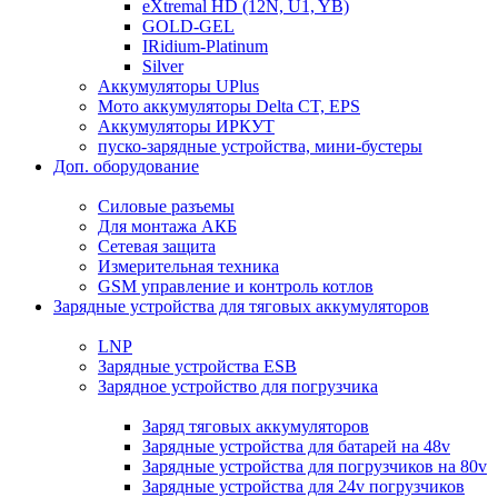
eXtremal HD (12N, U1, YB)
GOLD-GEL
IRidium-Platinum
Silver
Аккумуляторы UPlus
Мото аккумуляторы Delta CT, EPS
Аккумуляторы ИРКУТ
пуско-зарядные устройства, мини-бустеры
Доп. оборудование
Силовые разъемы
Для монтажа АКБ
Сетевая защита
Измерительная техника
GSM управление и контроль котлов
Зарядные устройства для тяговых аккумуляторов
LNP
Зарядные устройства ESB
Зарядное устройство для погрузчика
Заряд тяговых аккумуляторов
Зарядные устройства для батарей на 48v
Зарядные устройства для погрузчиков на 80v
Зарядные устройства для 24v погрузчиков