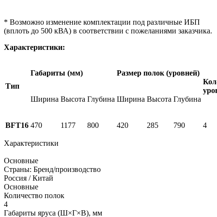
* Возможно изменение комплектации под различные ИБП
(вплоть до 500 кВА) в соответствии с пожеланиями заказчика.
Характеристики:
Габариты (мм)
Размер полок (уровней)
Кол
Тип
уро
Ширина
Высота
Глубина
Ширина
Высота
Глубина
BFT16
470
1177
800
420
285
790
4
Характеристики
Основные
Страны: Бренд/производство
Россия / Китай
Основные
Количество полок
4
Габариты яруса (Ш×Г×В), мм