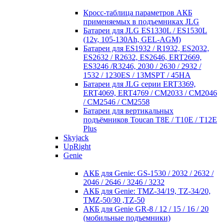
Кросc-таблица параметров АКБ
применяемых в подъемниках JLG
Батареи для JLG ES1330L / ES1530L
(12v, 105-130Ah, GEL-AGM)
Батареи для ES1932 / R1932, ES2032,
ES2632 / R2632, ES2646, ERT2669,
ES3246 /R3246, 2030 / 2630 / 2932 /
1532 / 1230ES / 13MSPT / 45HA
Батареи для JLG серии ERT3369,
ERT4069, ERT4769 / CM2033 / CM2046
/ CM2546 / CM2558
Батареи для вертикальных
подъёмников Toucan T8E / T10E / T12E
Plus
Skyjack
UpRight
Genie
АКБ для Genie: GS-1530 / 2032 / 2632 /
2046 / 2646 / 3246 / 3232
АКБ для Genie: TMZ-34/19, TZ-34/20,
TMZ-50/30 ,TZ-50
АКБ для Genie GR-8 / 12 / 15 / 16 / 20
(мобильные подъемники)