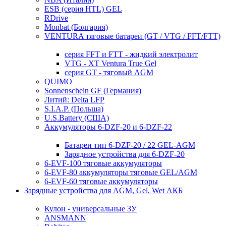
ESB (серия HTL) GEL
RDrive
Monbat (Болгария)
VENTURA тяговые батареи (GT / VTG / FFT/FTT)
серия FFT и FTT - жидкий электролит
VTG - XT Ventura True Gel
серия GT - тяговый AGM
QUIMO
Sonnenschein GF (Германия)
Литий: Delta LFP
S.I.A.P. (Польша)
U.S.Battery (США)
Аккумуляторы 6-DZF-20 и 6-DZF-22
Батареи тип 6-DZF-20 / 22 GEL-AGM
Зарядное устройства для 6-DZF-20
6-EVF-100 тяговые аккумуляторы
6-EVF-80 аккумуляторы тяговые GEL/AGM
6-EVF-60 тяговые аккумуляторы
Зарядные устройства для AGM, Gel, Wet АКБ
Кулон - универсальные ЗУ
ANSMANN