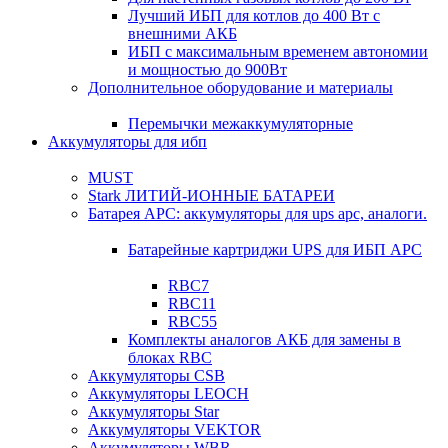
Лучший ИБП для котлов до 400 Вт с
внешними АКБ
ИБП с максимальным временем автономии
и мощностью до 900Вт
Дополнительное оборудование и материалы
Перемычки межаккумуляторные
Аккумуляторы для ибп
MUST
Stark ЛИТИЙ-ИОННЫЕ БАТАРЕИ
Батарея APC: аккумуляторы для ups apc, аналоги.
Батарейные картриджи UPS для ИБП APC
RBC7
RBC11
RBC55
Комплекты аналогов АКБ для замены в
блоках RBC
Аккумуляторы CSB
Аккумуляторы LEOCH
Аккумуляторы Star
Аккумуляторы VEKTOR
Аккумуляторы WBR