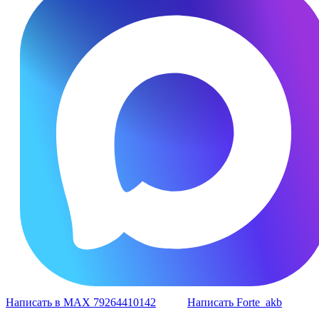
Написать в MAX 79264410142
Написать Forte_akb