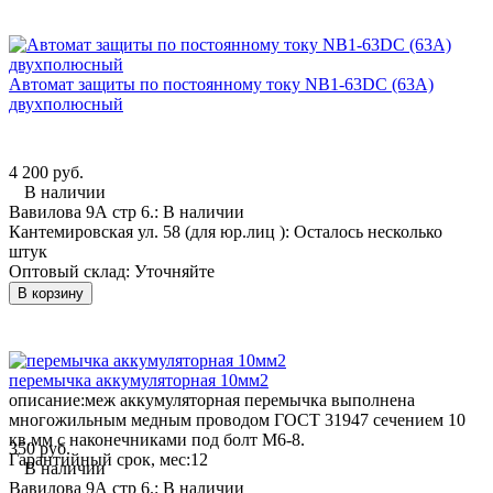
Автомат защиты по постоянному току NB1-63DC (63А)
двухполюсный
4 200 руб.
В наличии
Вавилова 9А стр 6.:
В наличии
Кантемировская ул. 58 (для юр.лиц ):
Осталось несколько
штук
Оптовый склад:
Уточняйте
В корзину
перемычка аккумуляторная 10мм2
описание:
меж аккумуляторная перемычка выполнена
многожильным медным проводом ГОСТ 31947 сечением 10
кв.мм с наконечниками под болт М6-8.
350 руб.
Гарантийный срок, мес:
12
В наличии
Вавилова 9А стр 6.:
В наличии