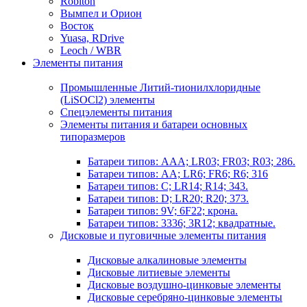
Robiton
Вымпел и Орион
Восток
Yuasa, RDrive
Leoch / WBR
Элементы питания
Промышленные Литий-тионилхлоридные
(LiSOCl2) элементы
Спецэлементы питания
Элементы питания и батареи основных
типоразмеров
Батареи типов: AAA; LR03; FR03; R03; 286.
Батареи типов: AA; LR6; FR6; R6; 316
Батареи типов: C; LR14; R14; 343.
Батареи типов: D; LR20; R20; 373.
Батареи типов: 9V; 6F22; крона.
Батареи типов: 3336; 3R12; квадратные.
Дисковые и пуговичные элементы питания
Дисковые алкалиновые элементы
Дисковые литиевые элементы
Дисковые воздушно-цинковые элементы
Дисковые серебряно-цинковые элементы