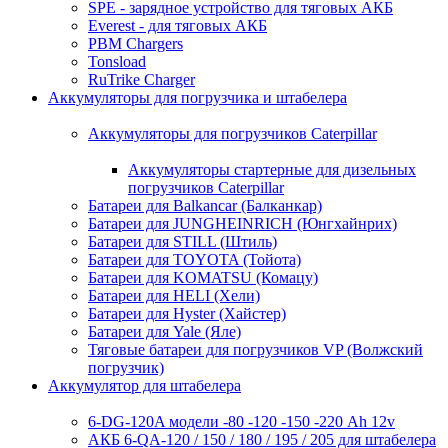
SPE - зарядное устройство для тяговых АКБ
Everest - для тяговых АКБ
PBM Chargers
Tonsload
RuTrike Charger
Аккумуляторы для погрузчика и штабелера
Аккумуляторы для погрузчиков Caterpillar
Аккумуляторы стартерные для дизельных
погрузчиков Caterpillar
Батареи для Balkancar (Балканкар)
Батареи для JUNGHEINRICH (Юнгхайнрих)
Батареи для STILL (Штиль)
Батареи для TOYOTA (Тойота)
Батареи для KOMATSU (Комацу)
Батареи для HELI (Хели)
Батареи для Hyster (Хайстер)
Батареи для Yale (Яле)
Тяговые батареи для погрузчиков VP (Волжский
погрузчик)
Аккумулятор для штабелера
6-DG-120A модели -80 -120 -150 -220 Ah 12v
АКБ 6-QA-120 / 150 / 180 / 195 / 205 для штабелера