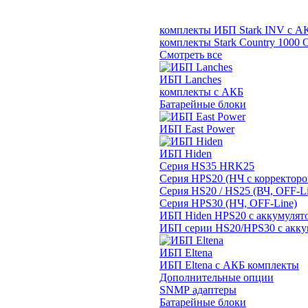
комплекты ИБП Stark INV с А
комплекты Stark Country 1000 
Смотреть все
ИБП Lanches
комплекты с АКБ
Батарейные блоки
ИБП East Power
ИБП Hiden
Серия HS35 HRK25
Серия HPS20 (НЧ с корректор
Серия HS20 / HS25 (ВЧ, OFF-Li
Серия HPS30 (НЧ, OFF-Line)
ИБП Hiden HPS20 с аккумулят
ИБП серии HS20/HPS30 с акку
ИБП Eltena
ИБП Eltena с АКБ комплекты
Дополнительные опции
SNMP адаптеры
Батарейные блоки