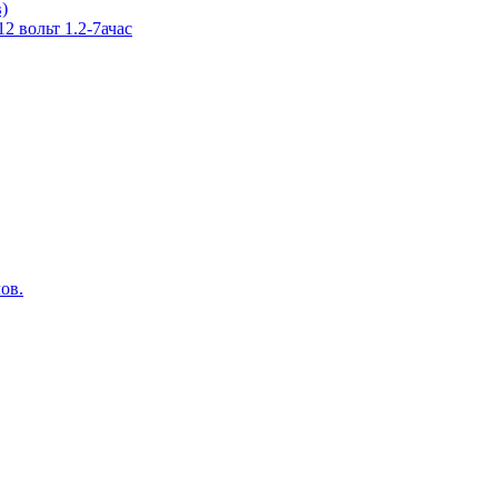
в)
 вольт 1.2-7ачас
ов.