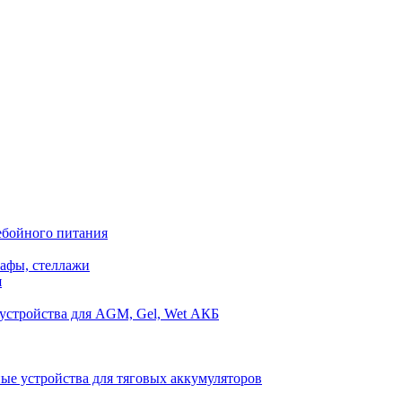
ебойного питания
афы, стеллажи
я
устройства для AGM, Gel, Wet АКБ
ые устройства для тяговых аккумуляторов