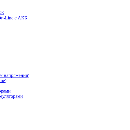
КБ
On-Line с АКБ
ом напряжения)
ne)
орами
муляторами