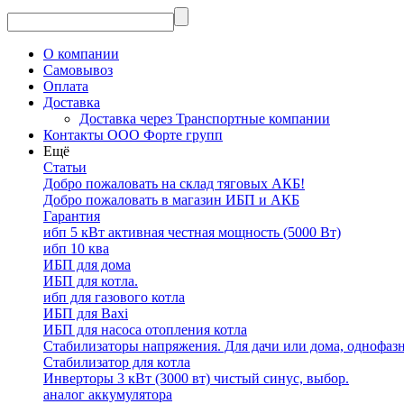
О компании
Самовывоз
Оплата
Доставка
Доставка через Транспортные компании
Контакты ООО Форте групп
Ещё
Статьи
Добро пожаловать на склад тяговых АКБ!
Добро пожаловать в магазин ИБП и АКБ
Гарантия
ибп 5 кВт активная честная мощность (5000 Вт)
ибп 10 ква
ИБП для дома
ИБП для котла.
ибп для газового котла
ИБП для Baxi
ИБП для насоса отопления котла
Стабилизаторы напряжения. Для дачи или дома, однофаз
Стабилизатор для котла
Инверторы 3 кВт (3000 вт) чистый синус, выбор.
аналог аккумулятора