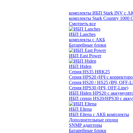
комплекты ИБП Stark INV с А
комплекты Stark Country 1000 
Смотреть все
ИБП Lanches
комплекты с АКБ
Батарейные блоки
ИБП East Power
ИБП Hiden
Серия HS35 HRK25
Серия HPS20 (НЧ с корректор
Серия HS20 / HS25 (ВЧ, OFF-Li
Серия HPS30 (НЧ, OFF-Line)
ИБП Hiden HPS20 с аккумулят
ИБП серии HS20/HPS30 с акку
ИБП Eltena
ИБП Eltena с АКБ комплекты
Дополнительные опции
SNMP адаптеры
Батарейные блоки