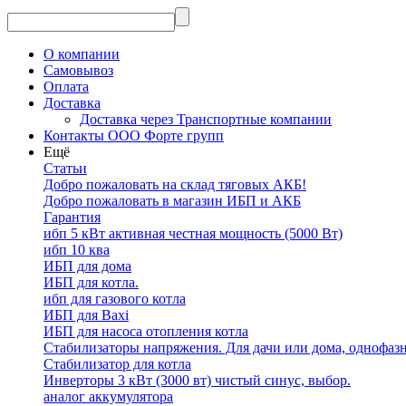
О компании
Самовывоз
Оплата
Доставка
Доставка через Транспортные компании
Контакты ООО Форте групп
Ещё
Статьи
Добро пожаловать на склад тяговых АКБ!
Добро пожаловать в магазин ИБП и АКБ
Гарантия
ибп 5 кВт активная честная мощность (5000 Вт)
ибп 10 ква
ИБП для дома
ИБП для котла.
ибп для газового котла
ИБП для Baxi
ИБП для насоса отопления котла
Стабилизаторы напряжения. Для дачи или дома, однофаз
Стабилизатор для котла
Инверторы 3 кВт (3000 вт) чистый синус, выбор.
аналог аккумулятора