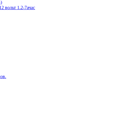
в)
 вольт 1.2-7ачас
ов.