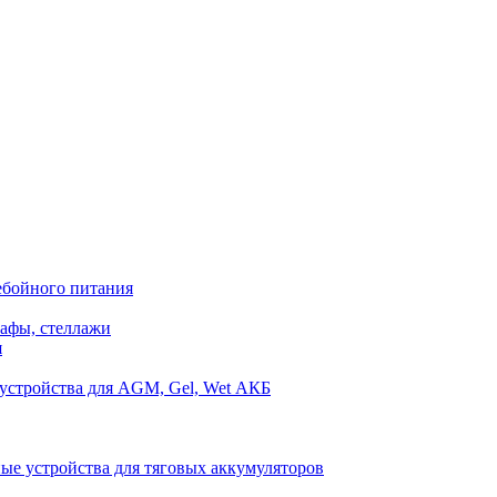
ебойного питания
афы, стеллажи
я
устройства для AGM, Gel, Wet АКБ
ые устройства для тяговых аккумуляторов