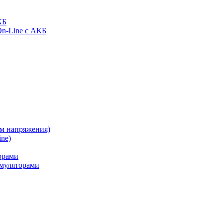
КБ
On-Line с АКБ
ом напряжения)
ne)
орами
муляторами