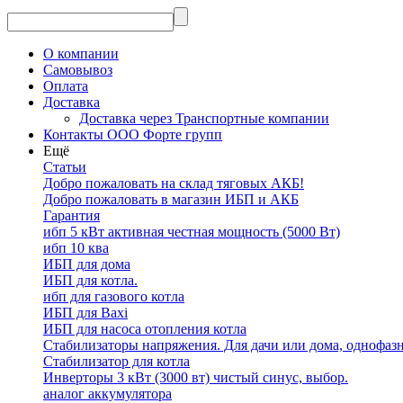
О компании
Самовывоз
Оплата
Доставка
Доставка через Транспортные компании
Контакты ООО Форте групп
Ещё
Статьи
Добро пожаловать на склад тяговых АКБ!
Добро пожаловать в магазин ИБП и АКБ
Гарантия
ибп 5 кВт активная честная мощность (5000 Вт)
ибп 10 ква
ИБП для дома
ИБП для котла.
ибп для газового котла
ИБП для Baxi
ИБП для насоса отопления котла
Стабилизаторы напряжения. Для дачи или дома, однофаз
Стабилизатор для котла
Инверторы 3 кВт (3000 вт) чистый синус, выбор.
аналог аккумулятора