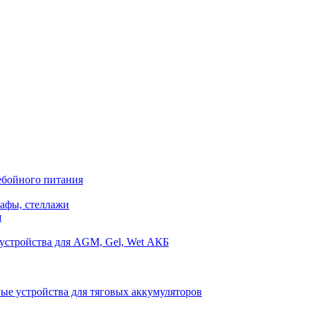
ебойного питания
афы, стеллажи
я
устройства для AGM, Gel, Wet АКБ
ые устройства для тяговых аккумуляторов