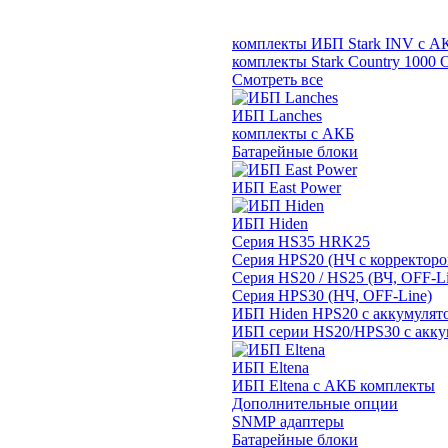
комплекты ИБП Stark INV с А
комплекты Stark Country 1000 
Смотреть все
ИБП Lanches
комплекты с АКБ
Батарейные блоки
ИБП East Power
ИБП Hiden
Серия HS35 HRK25
Серия HPS20 (НЧ с корректор
Серия HS20 / HS25 (ВЧ, OFF-Li
Серия HPS30 (НЧ, OFF-Line)
ИБП Hiden HPS20 с аккумулят
ИБП серии HS20/HPS30 с акку
ИБП Eltena
ИБП Eltena с АКБ комплекты
Дополнительные опции
SNMP адаптеры
Батарейные блоки