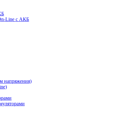
КБ
On-Line с АКБ
ом напряжения)
ne)
орами
муляторами