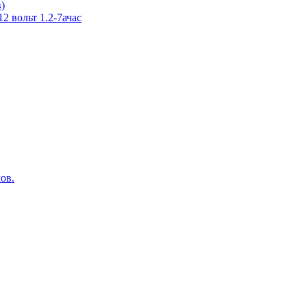
в)
 вольт 1.2-7ачас
ов.