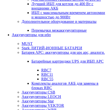
Лучший ИБП для котлов до 400 Вт с
внешними АКБ
ИБП с максимальным временем автономии
и мощностью до 900Вт
Дополнительное оборудование и материалы
Перемычки межаккумуляторные
Аккумуляторы для ибп
MUST
Stark ЛИТИЙ-ИОННЫЕ БАТАРЕИ
Батарея APC: аккумуляторы для ups apc, аналоги.
Батарейные картриджи UPS для ИБП APC
RBC7
RBC11
RBC55
Комплекты аналогов АКБ для замены в
блоках RBC
Аккумуляторы CSB
Аккумуляторы LEOCH
Аккумуляторы Star
Аккумуляторы VEKTOR
Аккумуляторы WBR