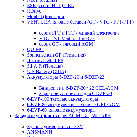
ESB (серия HTL) GEL
RDrive
Monbat (Болгария)
VENTURA тяговые батареи (GT / VTG / FFT/FTT)
серия FFT и FTT - жидкий электролит
VTG - XT Ventura True Gel
серия GT - тяговый AGM
QUIMO
Sonnenschein GF (Германия)
Литий: Delta LFP
S.I.A.P. (Польша)
U.S.Battery (США)
Аккумуляторы 6-DZF-20 и 6-DZF-22
Батареи тип 6-DZF-20 / 22 GEL-AGM
Зарядное устройства для 6-DZF-20
6-EVF-100 тяговые аккумуляторы
6-EVF-80 аккумуляторы тяговые GEL/AGM
6-EVF-60 тяговые аккумуляторы
Зарядные устройства для AGM, Gel, Wet АКБ
Кулон - универсальные ЗУ
ANSMANN