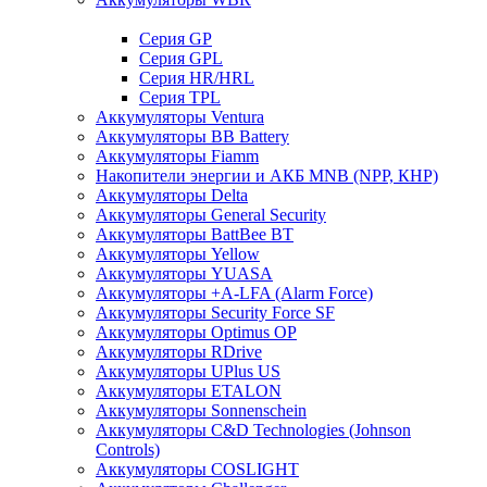
Cерия GP
Серия GPL
Серия HR/HRL
Серия TPL
Аккумуляторы Ventura
Аккумуляторы BB Battery
Аккумуляторы Fiamm
Накопители энергии и АКБ MNB (NPP, КНР)
Аккумуляторы Delta
Аккумуляторы General Security
Аккумуляторы BattBee BT
Аккумуляторы Yellow
Аккумуляторы YUASA
Аккумуляторы +A-LFA (Alarm Force)
Аккумуляторы Security Force SF
Аккумуляторы Optimus OP
Аккумуляторы RDrive
Аккумуляторы UPlus US
Аккумуляторы ETALON
Аккумуляторы Sonnenschein
Аккумуляторы С&D Technologies (Johnson
Controls)
Аккумуляторы COSLIGHT