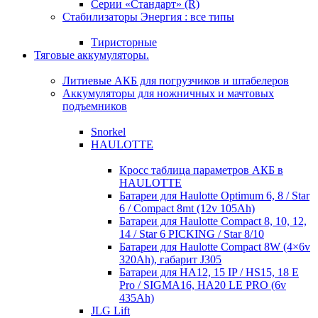
Серии «Стандарт» (R)
Стабилизаторы Энергия : все типы
Тиристорные
Тяговые аккумуляторы.
Литиевые АКБ для погрузчиков и штабелеров
Аккумуляторы для ножничных и мачтовых
подъемников
Snorkel
HAULOTTE
Кросc таблица параметров АКБ в
HAULOTTE
Батареи для Haulotte Optimum 6, 8 / Star
6 / Compact 8mt (12v 105Ah)
Батареи для Haulotte Compact 8, 10, 12,
14 / Star 6 PICKING / Star 8/10
Батареи для Haulotte Compact 8W (4×6v
320Ah), габарит J305
Батареи для HA12, 15 IP / HS15, 18 E
Pro / SIGMA16, HA20 LE PRO (6v
435Ah)
JLG Lift