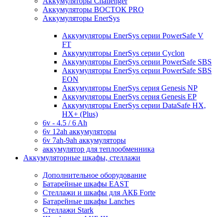
Аккумуляторы Challenger
Аккумуляторы ВОСТОК PRO
Аккумуляторы EnerSys
Аккумуляторы EnerSys серии PowerSafe V
FT
Аккумуляторы EnerSys серии Cyclon
Аккумуляторы EnerSys серии PowerSafe SBS
Аккумуляторы EnerSys серии PowerSafe SBS
EON
Аккумуляторы EnerSys серия Genesis NP
Аккумуляторы EnerSys серия Genesis EP
Аккумуляторы EnerSys серии DataSafe HX,
HX+ (Plus)
6v - 4.5 / 6 Ah
6v 12ah аккумуляторы
6v 7ah-9ah аккумуляторы
аккумулятор для теплообменника
Аккумуляторные шкафы, стеллажи
Дополнительное оборудование
Батарейные шкафы EAST
Стеллажи и шкафы для АКБ Forte
Батарейные шкафы Lanches
Стеллажи Stark