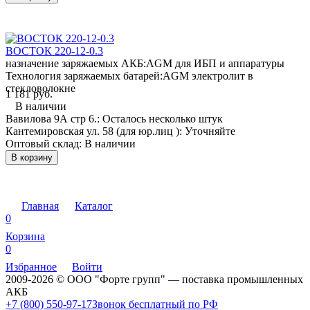
ВОСТОК 220-12-0.3
назначение заряжаемых АКБ:
AGM для ИБП и аппаратуры
Технология заряжаемых батарей:
AGM электролит в
стекловолокне
1 181 руб.
В наличии
Вавилова 9А стр 6.:
Осталось несколько штук
Кантемировская ул. 58 (для юр.лиц ):
Уточняйте
Оптовый склад:
В наличии
В корзину
Главная
Каталог
0
Корзина
0
Избранное
Войти
2009-2026 © ООО "Форте групп" — поставка промышленных
АКБ
+7 (800) 550-97-17
Звонок бесплатный по РФ