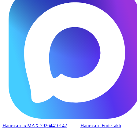
Написать в MAX 79264410142
Написать Forte_akb