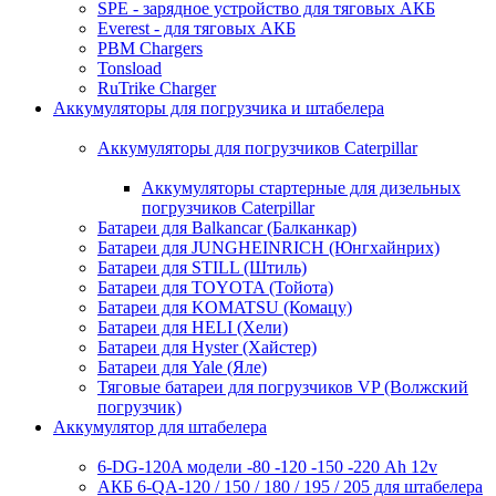
SPE - зарядное устройство для тяговых АКБ
Everest - для тяговых АКБ
PBM Chargers
Tonsload
RuTrike Charger
Аккумуляторы для погрузчика и штабелера
Аккумуляторы для погрузчиков Caterpillar
Аккумуляторы стартерные для дизельных
погрузчиков Caterpillar
Батареи для Balkancar (Балканкар)
Батареи для JUNGHEINRICH (Юнгхайнрих)
Батареи для STILL (Штиль)
Батареи для TOYOTA (Тойота)
Батареи для KOMATSU (Комацу)
Батареи для HELI (Хели)
Батареи для Hyster (Хайстер)
Батареи для Yale (Яле)
Тяговые батареи для погрузчиков VP (Волжский
погрузчик)
Аккумулятор для штабелера
6-DG-120A модели -80 -120 -150 -220 Ah 12v
АКБ 6-QA-120 / 150 / 180 / 195 / 205 для штабелера