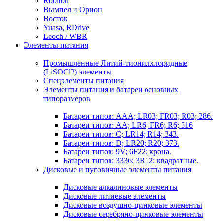
Robiton
Вымпел и Орион
Восток
Yuasa, RDrive
Leoch / WBR
Элементы питания
Промышленные Литий-тионилхлоридные
(LiSOCl2) элементы
Спецэлементы питания
Элементы питания и батареи основных
типоразмеров
Батареи типов: AAA; LR03; FR03; R03; 286.
Батареи типов: AA; LR6; FR6; R6; 316
Батареи типов: C; LR14; R14; 343.
Батареи типов: D; LR20; R20; 373.
Батареи типов: 9V; 6F22; крона.
Батареи типов: 3336; 3R12; квадратные.
Дисковые и пуговичные элементы питания
Дисковые алкалиновые элементы
Дисковые литиевые элементы
Дисковые воздушно-цинковые элементы
Дисковые серебряно-цинковые элементы