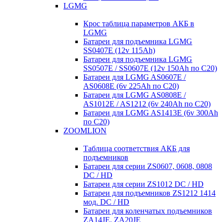
LGMG
Крос таблица параметров АКБ в
LGMG
Батареи для подъемника LGMG
SS0407E (12v 115Ah)
Батареи для подъемника LGMG
SS0507E / SS0607E (12v 150Ah по С20)
Батареи для LGMG AS0607E /
AS0608E (6v 225Ah по С20)
Батареи для LGMG AS0808E /
AS1012E / AS1212 (6v 240Ah по С20)
Батареи для LGMG AS1413E (6v 300Ah
по С20)
ZOOMLION
Таблица соответствия АКБ для
подъемников
Батареи для серии ZS0607, 0608, 0808
DC / HD
Батареи для серии ZS1012 DC / HD
Батареи для подъемников ZS1212 1414
мод. DC / HD
Батареи для коленчатых подъемников
ZA14JE, ZA20JE