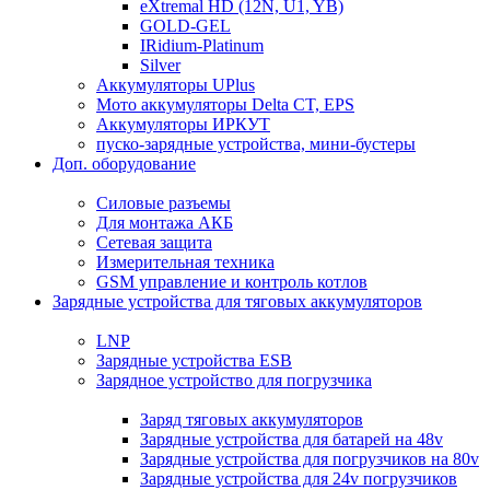
eXtremal HD (12N, U1, YB)
GOLD-GEL
IRidium-Platinum
Silver
Аккумуляторы UPlus
Мото аккумуляторы Delta CT, EPS
Аккумуляторы ИРКУТ
пуско-зарядные устройства, мини-бустеры
Доп. оборудование
Силовые разъемы
Для монтажа АКБ
Сетевая защита
Измерительная техника
GSM управление и контроль котлов
Зарядные устройства для тяговых аккумуляторов
LNP
Зарядные устройства ESB
Зарядное устройство для погрузчика
Заряд тяговых аккумуляторов
Зарядные устройства для батарей на 48v
Зарядные устройства для погрузчиков на 80v
Зарядные устройства для 24v погрузчиков