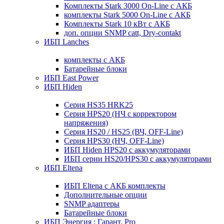
Комплекты Stark 3000 On-Line с АКБ
комплекты Stark 5000 On-Line с АКБ
Комплекты Stark 10 кВт с АКБ
доп. опции SNMP catt, Dry-contakt
ИБП Lanches
комплекты с АКБ
Батарейные блоки
ИБП East Power
ИБП Hiden
Серия HS35 HRK25
Серия HPS20 (НЧ с корректором
напряжения)
Серия HS20 / HS25 (ВЧ, OFF-Line)
Серия HPS30 (НЧ, OFF-Line)
ИБП Hiden HPS20 с аккумуляторами
ИБП серии HS20/HPS30 с аккумуляторами
ИБП Eltena
ИБП Eltena с АКБ комплекты
Дополнительные опции
SNMP адаптеры
Батарейные блоки
ИБП Энергия : Гарант, Pro