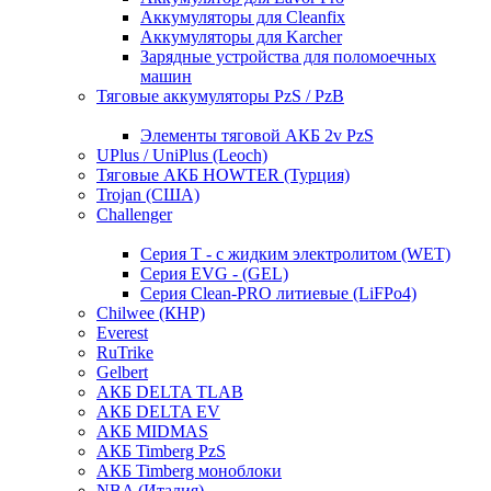
Аккумуляторы для Cleanfix
Аккумуляторы для Karcher
Зарядные устройства для поломоечных
машин
Тяговые аккумуляторы PzS / PzB
Элементы тяговой АКБ 2v PzS
UPlus / UniPlus (Leoch)
Тяговые АКБ HOWTER (Турция)
Trojan (США)
Challenger
Серия T - с жидким электролитом (WET)
Серия EVG - (GEL)
Серия Clean-PRO литиевые (LiFPo4)
Chilwee (КНР)
Everest
RuTrike
Gelbert
АКБ DELTA TLAB
АКБ DELTA EV
АКБ MIDMAS
АКБ Timberg PzS
АКБ Timberg моноблоки
NBA (Италия)