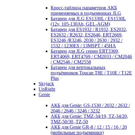
Кросc-таблица параметров АКБ
применяемых в подъемниках JLG
Батареи для JLG ES1330L / ES1530L
(12v, 105-130Ah, GEL-AGM)
Батареи для ES1932 / R1932, ES2032,
ES2632 / R2632, ES2646, ERT2669,
ES3246 /R3246, 2030 / 2630 / 2932 /
1532 / 1230ES / 13MSPT / 45HA
Батареи для JLG серии ERT3369,
ERT4069, ERT4769 / CM2033 / CM2046
/ CM2546 / CM2558
Батареи для вертикальных
подъёмников Toucan T8E / T10E / T12E
Plus
Skyjack
UpRight
Genie
АКБ для Genie: GS-1530 / 2032 / 2632 /
2046 / 2646 / 3246 / 3232
АКБ для Genie: TMZ-34/19, TZ-34/20,
TMZ-50/30 ,TZ-50
АКБ для Genie GR-8 / 12 / 15 / 16 / 20
(мобильные подъемники)