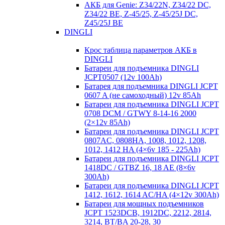
АКБ для Genie: Z34/22N, Z34/22 DC,
Z34/22 BE, Z-45/25, Z-45/25J DC,
Z45/25J BE
DINGLI
Крос таблица параметров АКБ в
DINGLI
Батареи для подъемника DINGLI
JCPT0507 (12v 100Ah)
Батарея для подъемника DINGLI JCPT
0607 A (не самоходный) 12v 85Ah
Батареи для подъемника DINGLI JCPT
0708 DCM / GTWY 8-14-16 2000
(2×12v 85Ah)
Батареи для подъемника DINGLI JCPT
0807AC, 0808HA, 1008, 1012, 1208,
1012, 1412 HA (4×6v 185 - 225Ah)
Батареи для подъемника DINGLI JCPT
1418DC / GTBZ 16, 18 AE (8×6v
300Ah)
Батареи для подъемника DINGLI JCPT
1412, 1612, 1614 AC/HA (4×12v 300Ah)
Батареи для мощных подъемников
JCPT 1523DCB, 1912DC, 2212, 2814,
3214, BT/BA 20-28, 30