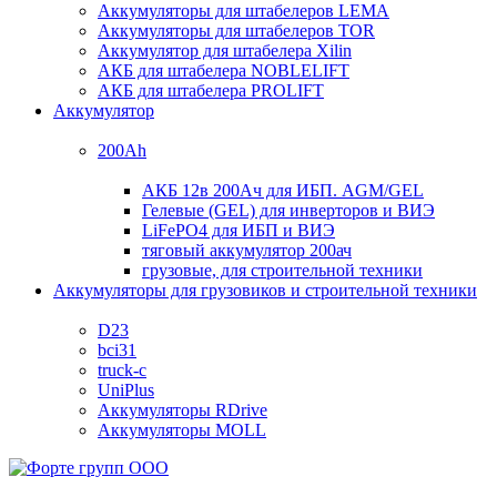
Аккумуляторы для штабелеров LEMA
Аккумуляторы для штабелеров TOR
Аккумулятор для штабелера Xilin
АКБ для штабелера NOBLELIFT
АКБ для штабелера PROLIFT
Аккумулятор
200Ah
АКБ 12в 200Ач для ИБП. AGM/GEL
Гелевые (GEL) для инверторов и ВИЭ
LiFePO4 для ИБП и ВИЭ
тяговый аккумулятор 200ач
грузовые, для строительной техники
Аккумуляторы для грузовиков и строительной техники
D23
bci31
truck-c
UniPlus
Аккумуляторы RDrive
Аккумуляторы MOLL