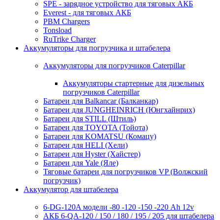
SPE - зарядное устройство для тяговых АКБ
Everest - для тяговых АКБ
PBM Chargers
Tonsload
RuTrike Charger
Аккумуляторы для погрузчика и штабелера
Аккумуляторы для погрузчиков Caterpillar
Аккумуляторы стартерные для дизельных
погрузчиков Caterpillar
Батареи для Balkancar (Балканкар)
Батареи для JUNGHEINRICH (Юнгхайнрих)
Батареи для STILL (Штиль)
Батареи для TOYOTA (Тойота)
Батареи для KOMATSU (Комацу)
Батареи для HELI (Хели)
Батареи для Hyster (Хайстер)
Батареи для Yale (Яле)
Тяговые батареи для погрузчиков VP (Волжский
погрузчик)
Аккумулятор для штабелера
6-DG-120A модели -80 -120 -150 -220 Ah 12v
АКБ 6-QA-120 / 150 / 180 / 195 / 205 для штабелера