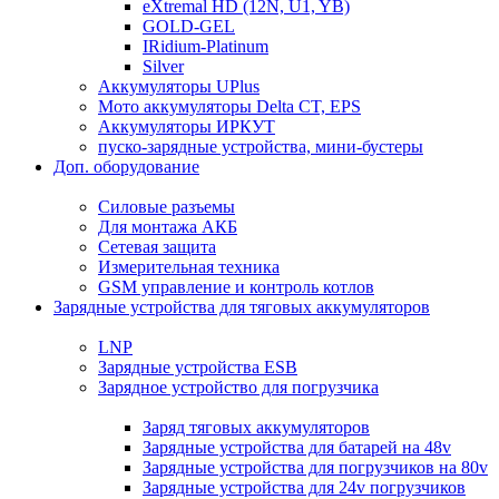
eXtremal HD (12N, U1, YB)
GOLD-GEL
IRidium-Platinum
Silver
Аккумуляторы UPlus
Мото аккумуляторы Delta CT, EPS
Аккумуляторы ИРКУТ
пуско-зарядные устройства, мини-бустеры
Доп. оборудование
Силовые разъемы
Для монтажа АКБ
Сетевая защита
Измерительная техника
GSM управление и контроль котлов
Зарядные устройства для тяговых аккумуляторов
LNP
Зарядные устройства ESB
Зарядное устройство для погрузчика
Заряд тяговых аккумуляторов
Зарядные устройства для батарей на 48v
Зарядные устройства для погрузчиков на 80v
Зарядные устройства для 24v погрузчиков