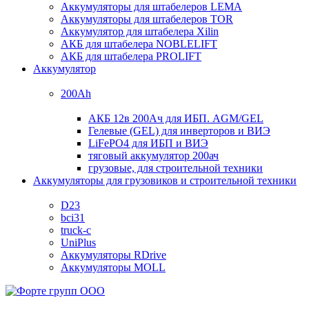
Аккумуляторы для штабелеров LEMA
Аккумуляторы для штабелеров TOR
Аккумулятор для штабелера Xilin
АКБ для штабелера NOBLELIFT
АКБ для штабелера PROLIFT
Аккумулятор
200Ah
АКБ 12в 200Ач для ИБП. AGM/GEL
Гелевые (GEL) для инверторов и ВИЭ
LiFePO4 для ИБП и ВИЭ
тяговый аккумулятор 200ач
грузовые, для строительной техники
Аккумуляторы для грузовиков и строительной техники
D23
bci31
truck-c
UniPlus
Аккумуляторы RDrive
Аккумуляторы MOLL