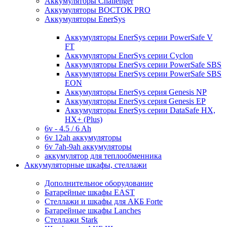
Аккумуляторы Challenger
Аккумуляторы ВОСТОК PRO
Аккумуляторы EnerSys
Аккумуляторы EnerSys серии PowerSafe V
FT
Аккумуляторы EnerSys серии Cyclon
Аккумуляторы EnerSys серии PowerSafe SBS
Аккумуляторы EnerSys серии PowerSafe SBS
EON
Аккумуляторы EnerSys серия Genesis NP
Аккумуляторы EnerSys серия Genesis EP
Аккумуляторы EnerSys серии DataSafe HX,
HX+ (Plus)
6v - 4.5 / 6 Ah
6v 12ah аккумуляторы
6v 7ah-9ah аккумуляторы
аккумулятор для теплообменника
Аккумуляторные шкафы, стеллажи
Дополнительное оборудование
Батарейные шкафы EAST
Стеллажи и шкафы для АКБ Forte
Батарейные шкафы Lanches
Стеллажи Stark