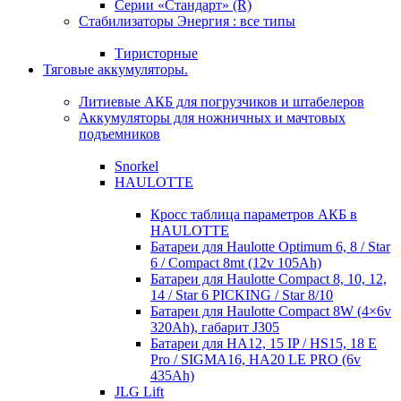
Серии «Стандарт» (R)
Стабилизаторы Энергия : все типы
Тиристорные
Тяговые аккумуляторы.
Литиевые АКБ для погрузчиков и штабелеров
Аккумуляторы для ножничных и мачтовых
подъемников
Snorkel
HAULOTTE
Кросc таблица параметров АКБ в
HAULOTTE
Батареи для Haulotte Optimum 6, 8 / Star
6 / Compact 8mt (12v 105Ah)
Батареи для Haulotte Compact 8, 10, 12,
14 / Star 6 PICKING / Star 8/10
Батареи для Haulotte Compact 8W (4×6v
320Ah), габарит J305
Батареи для HA12, 15 IP / HS15, 18 E
Pro / SIGMA16, HA20 LE PRO (6v
435Ah)
JLG Lift