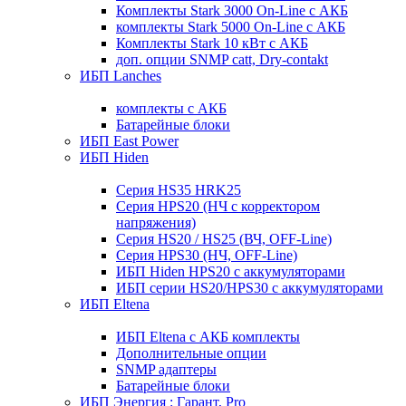
Комплекты Stark 3000 On-Line с АКБ
комплекты Stark 5000 On-Line с АКБ
Комплекты Stark 10 кВт с АКБ
доп. опции SNMP catt, Dry-contakt
ИБП Lanches
комплекты с АКБ
Батарейные блоки
ИБП East Power
ИБП Hiden
Серия HS35 HRK25
Серия HPS20 (НЧ с корректором
напряжения)
Серия HS20 / HS25 (ВЧ, OFF-Line)
Серия HPS30 (НЧ, OFF-Line)
ИБП Hiden HPS20 с аккумуляторами
ИБП серии HS20/HPS30 с аккумуляторами
ИБП Eltena
ИБП Eltena с АКБ комплекты
Дополнительные опции
SNMP адаптеры
Батарейные блоки
ИБП Энергия : Гарант, Pro