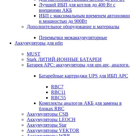
Лучший ИБП для котлов до 400 Вт с
внешними АКБ
ИБП с максимальным временем автономии
и мощностью до 900Вт
Дополнительное оборудование и материалы
Перемычки межаккумуляторные
Аккумуляторы для ибп
MUST
Stark ЛИТИЙ-ИОННЫЕ БАТАРЕИ
Батарея APC: аккумуляторы для ups apc, аналоги.
Батарейные картриджи UPS для ИБП APC
RBC7
RBC11
RBC55
Комплекты аналогов АКБ для замены в
блоках RBC
Аккумуляторы CSB
Аккумуляторы LEOCH
Аккумуляторы Star
Аккумуляторы VEKTOR
Аккумуляторы WBR