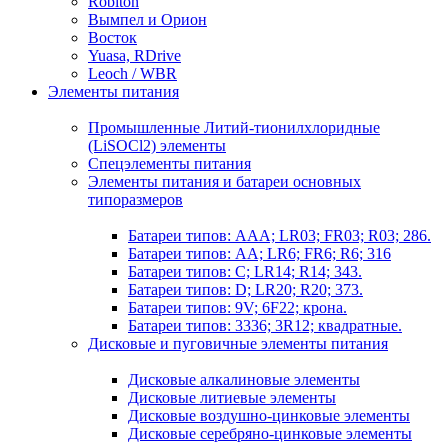
Robiton
Вымпел и Орион
Восток
Yuasa, RDrive
Leoch / WBR
Элементы питания
Промышленные Литий-тионилхлоридные
(LiSOCl2) элементы
Спецэлементы питания
Элементы питания и батареи основных
типоразмеров
Батареи типов: AAA; LR03; FR03; R03; 286.
Батареи типов: AA; LR6; FR6; R6; 316
Батареи типов: C; LR14; R14; 343.
Батареи типов: D; LR20; R20; 373.
Батареи типов: 9V; 6F22; крона.
Батареи типов: 3336; 3R12; квадратные.
Дисковые и пуговичные элементы питания
Дисковые алкалиновые элементы
Дисковые литиевые элементы
Дисковые воздушно-цинковые элементы
Дисковые серебряно-цинковые элементы