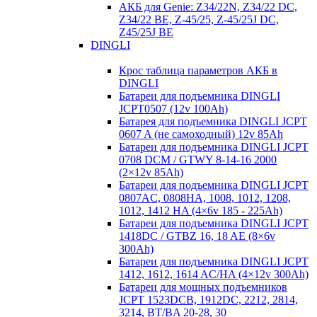
АКБ для Genie: Z34/22N, Z34/22 DC,
Z34/22 BE, Z-45/25, Z-45/25J DC,
Z45/25J BE
DINGLI
Крос таблица параметров АКБ в
DINGLI
Батареи для подъемника DINGLI
JCPT0507 (12v 100Ah)
Батарея для подъемника DINGLI JCPT
0607 A (не самоходный) 12v 85Ah
Батареи для подъемника DINGLI JCPT
0708 DCM / GTWY 8-14-16 2000
(2×12v 85Ah)
Батареи для подъемника DINGLI JCPT
0807AC, 0808HA, 1008, 1012, 1208,
1012, 1412 HA (4×6v 185 - 225Ah)
Батареи для подъемника DINGLI JCPT
1418DC / GTBZ 16, 18 AE (8×6v
300Ah)
Батареи для подъемника DINGLI JCPT
1412, 1612, 1614 AC/HA (4×12v 300Ah)
Батареи для мощных подъемников
JCPT 1523DCB, 1912DC, 2212, 2814,
3214, BT/BA 20-28, 30