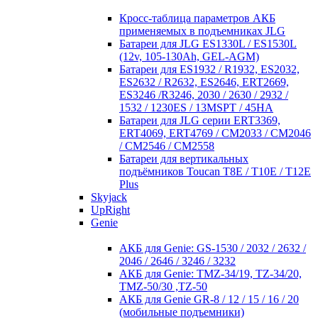
Кросc-таблица параметров АКБ
применяемых в подъемниках JLG
Батареи для JLG ES1330L / ES1530L
(12v, 105-130Ah, GEL-AGM)
Батареи для ES1932 / R1932, ES2032,
ES2632 / R2632, ES2646, ERT2669,
ES3246 /R3246, 2030 / 2630 / 2932 /
1532 / 1230ES / 13MSPT / 45HA
Батареи для JLG серии ERT3369,
ERT4069, ERT4769 / CM2033 / CM2046
/ CM2546 / CM2558
Батареи для вертикальных
подъёмников Toucan T8E / T10E / T12E
Plus
Skyjack
UpRight
Genie
АКБ для Genie: GS-1530 / 2032 / 2632 /
2046 / 2646 / 3246 / 3232
АКБ для Genie: TMZ-34/19, TZ-34/20,
TMZ-50/30 ,TZ-50
АКБ для Genie GR-8 / 12 / 15 / 16 / 20
(мобильные подъемники)