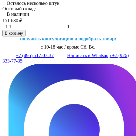
Осталось несколько штук
Оптовый склад:
В наличии
151 680
₽
1
1
В корзину
получить консультацию и подобрать товар:
с 10-18 час / кроме Сб, Вс.
+7 (495) 517-07-37
Написать в Whatsapp +7 (926)
333-77-35