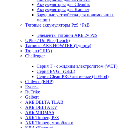
Аккумуляторы для Cleanfix
Аккумуляторы для Karcher
Зарядные устройства для поломоечных
машин
Тяговые аккумуляторы PzS / PzB
Элементы тяговой АКБ 2v PzS
UPlus / UniPlus (Leoch)
Тяговые АКБ HOWTER (Турция)
Trojan (США)
Challenger
Серия T - с жидким электролитом (WET)
Серия EVG - (GEL)
Серия Clean-PRO литиевые (LiFPo4)
Chilwee (КНР)
Everest
RuTrike
Gelbert
АКБ DELTA TLAB
АКБ DELTA EV
АКБ MIDMAS
АКБ Timberg PzS
АКБ Timberg моноблоки
NBA (Италия)