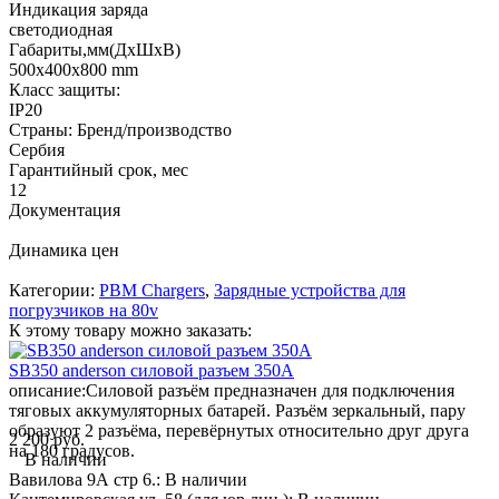
Индикация заряда
светодиодная
Габариты,мм(ДхШхВ)
500x400x800 mm
Класс защиты:
IP20
Страны: Бренд/производство
Сербия
Гарантийный срок, мес
12
Документация
Динамика цен
Категории:
PBM Chargers
,
Зарядные устройства для
погрузчиков на 80v
К этому товару можно заказать:
SB350 anderson силовой разъем 350А
описание:
Силовой разъём предназначен для подключения
тяговых аккумуляторных батарей. Разъём зеркальный, пару
образуют 2 разъёма, перевёрнутых относительно друг друга
2 200 руб.
на 180 градусов.
В наличии
Вавилова 9А стр 6.:
В наличии