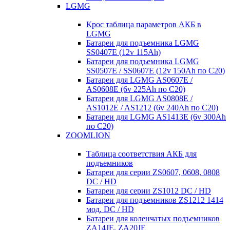
LGMG
Крос таблица параметров АКБ в
LGMG
Батареи для подъемника LGMG
SS0407E (12v 115Ah)
Батареи для подъемника LGMG
SS0507E / SS0607E (12v 150Ah по С20)
Батареи для LGMG AS0607E /
AS0608E (6v 225Ah по С20)
Батареи для LGMG AS0808E /
AS1012E / AS1212 (6v 240Ah по С20)
Батареи для LGMG AS1413E (6v 300Ah
по С20)
ZOOMLION
Таблица соответствия АКБ для
подъемников
Батареи для серии ZS0607, 0608, 0808
DC / HD
Батареи для серии ZS1012 DC / HD
Батареи для подъемников ZS1212 1414
мод. DC / HD
Батареи для коленчатых подъемников
ZA14JE, ZA20JE