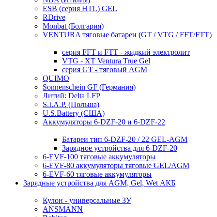
ESB (серия HTL) GEL
RDrive
Monbat (Болгария)
VENTURA тяговые батареи (GT / VTG / FFT/FTT)
серия FFT и FTT - жидкий электролит
VTG - XT Ventura True Gel
серия GT - тяговый AGM
QUIMO
Sonnenschein GF (Германия)
Литий: Delta LFP
S.I.A.P. (Польша)
U.S.Battery (США)
Аккумуляторы 6-DZF-20 и 6-DZF-22
Батареи тип 6-DZF-20 / 22 GEL-AGM
Зарядное устройства для 6-DZF-20
6-EVF-100 тяговые аккумуляторы
6-EVF-80 аккумуляторы тяговые GEL/AGM
6-EVF-60 тяговые аккумуляторы
Зарядные устройства для AGM, Gel, Wet АКБ
Кулон - универсальные ЗУ
ANSMANN