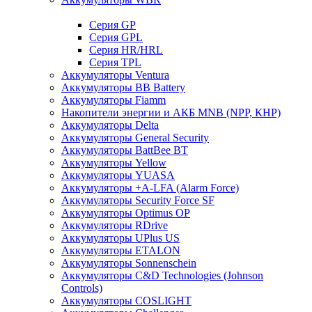
Cерия GP
Серия GPL
Серия HR/HRL
Серия TPL
Аккумуляторы Ventura
Аккумуляторы BB Battery
Аккумуляторы Fiamm
Накопители энергии и АКБ MNB (NPP, КНР)
Аккумуляторы Delta
Аккумуляторы General Security
Аккумуляторы BattBee BT
Аккумуляторы Yellow
Аккумуляторы YUASA
Аккумуляторы +A-LFA (Alarm Force)
Аккумуляторы Security Force SF
Аккумуляторы Optimus OP
Аккумуляторы RDrive
Аккумуляторы UPlus US
Аккумуляторы ETALON
Аккумуляторы Sonnenschein
Аккумуляторы С&D Technologies (Johnson
Controls)
Аккумуляторы COSLIGHT