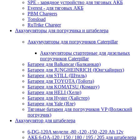
SPE - зарядное устройство для тяговых АКБ
Everest - для тяговых АКБ
PBM Chargers
Tonsload
RuTrike Charger
Аккумуляторы для погрузчика и штабелера
Аккумуляторы для погрузчиков Caterpillar
Аккумуляторы стартерные для дизельных
погрузчиков Caterpillar
Батареи для Balkancar (Балканкар)
Батареи для JUNGHEINRICH (Юнгхайнрих)
Батареи для STILL (Штиль)
Батареи для TOYOTA (Тойота)
Батареи для KOMATSU (Комацу)
Батареи для HELI (Хели)
Батареи для Hyster (Хайстер)
Батареи для Yale (Яле)
Тяговые батареи для погрузчиков VP (Волжский
погрузчик)
Аккумулятор для штабелера
6-DG-120A модели -80 -120 -150 -220 Ah 12v
АКБ 6-QA-120 / 150 / 180 / 195 / 205 для штабелера