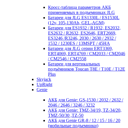
Кросc-таблица параметров АКБ
применяемых в подъемниках JLG
Батареи для JLG ES1330L / ES1530L
(12v, 105-130Ah, GEL-AGM)
Батареи для ES1932 / R1932, ES2032,
ES2632 / R2632, ES2646, ERT2669,
ES3246 /R3246, 2030 / 2630 / 2932 /
1532 / 1230ES / 13MSPT / 45HA
Батареи для JLG серии ERT3369,
ERT4069, ERT4769 / CM2033 / CM2046
/ CM2546 / CM2558
Батареи для вертикальных
подъёмников Toucan T8E / T10E / T12E
Plus
Skyjack
UpRight
Genie
АКБ для Genie: GS-1530 / 2032 / 2632 /
2046 / 2646 / 3246 / 3232
АКБ для Genie: TMZ-34/19, TZ-34/20,
TMZ-50/30 ,TZ-50
АКБ для Genie GR-8 / 12 / 15 / 16 / 20
(мобильные подъемники)