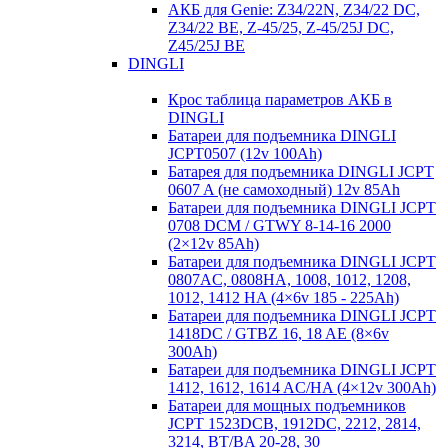
АКБ для Genie: Z34/22N, Z34/22 DC,
Z34/22 BE, Z-45/25, Z-45/25J DC,
Z45/25J BE
DINGLI
Крос таблица параметров АКБ в
DINGLI
Батареи для подъемника DINGLI
JCPT0507 (12v 100Ah)
Батарея для подъемника DINGLI JCPT
0607 A (не самоходный) 12v 85Ah
Батареи для подъемника DINGLI JCPT
0708 DCM / GTWY 8-14-16 2000
(2×12v 85Ah)
Батареи для подъемника DINGLI JCPT
0807AC, 0808HA, 1008, 1012, 1208,
1012, 1412 HA (4×6v 185 - 225Ah)
Батареи для подъемника DINGLI JCPT
1418DC / GTBZ 16, 18 AE (8×6v
300Ah)
Батареи для подъемника DINGLI JCPT
1412, 1612, 1614 AC/HA (4×12v 300Ah)
Батареи для мощных подъемников
JCPT 1523DCB, 1912DC, 2212, 2814,
3214, BT/BA 20-28, 30