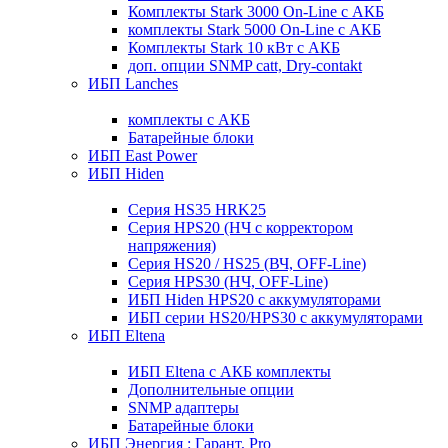
Комплекты Stark 3000 On-Line с АКБ
комплекты Stark 5000 On-Line с АКБ
Комплекты Stark 10 кВт с АКБ
доп. опции SNMP catt, Dry-contakt
ИБП Lanches
комплекты с АКБ
Батарейные блоки
ИБП East Power
ИБП Hiden
Серия HS35 HRK25
Серия HPS20 (НЧ с корректором
напряжения)
Серия HS20 / HS25 (ВЧ, OFF-Line)
Серия HPS30 (НЧ, OFF-Line)
ИБП Hiden HPS20 с аккумуляторами
ИБП серии HS20/HPS30 с аккумуляторами
ИБП Eltena
ИБП Eltena с АКБ комплекты
Дополнительные опции
SNMP адаптеры
Батарейные блоки
ИБП Энергия : Гарант, Pro