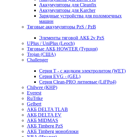
Аккумуляторы для Cleanfix
Аккумуляторы для Karcher
Зарядные устройства для поломоечных
машин
Тяговые аккумуляторы PzS / PzB
Элементы тяговой АКБ 2v PzS
UPlus / UniPlus (Leoch)
Тяговые АКБ HOWTER (Турция)
Trojan (США)
Challenger
Серия T - с жидким электролитом (WET)
Серия EVG - (GEL)
Серия Clean-PRO литиевые (LiFPo4)
Chilwee (КНР)
Everest
RuTrike
Gelbert
АКБ DELTA TLAB
АКБ DELTA EV
АКБ MIDMAS
АКБ Timberg PzS
АКБ Timberg моноблоки
NBA (Италия)