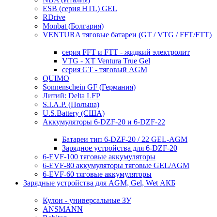
ESB (серия HTL) GEL
RDrive
Monbat (Болгария)
VENTURA тяговые батареи (GT / VTG / FFT/FTT)
серия FFT и FTT - жидкий электролит
VTG - XT Ventura True Gel
серия GT - тяговый AGM
QUIMO
Sonnenschein GF (Германия)
Литий: Delta LFP
S.I.A.P. (Польша)
U.S.Battery (США)
Аккумуляторы 6-DZF-20 и 6-DZF-22
Батареи тип 6-DZF-20 / 22 GEL-AGM
Зарядное устройства для 6-DZF-20
6-EVF-100 тяговые аккумуляторы
6-EVF-80 аккумуляторы тяговые GEL/AGM
6-EVF-60 тяговые аккумуляторы
Зарядные устройства для AGM, Gel, Wet АКБ
Кулон - универсальные ЗУ
ANSMANN