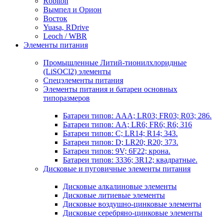
Robiton
Вымпел и Орион
Восток
Yuasa, RDrive
Leoch / WBR
Элементы питания
Промышленные Литий-тионилхлоридные
(LiSOCl2) элементы
Спецэлементы питания
Элементы питания и батареи основных
типоразмеров
Батареи типов: AAA; LR03; FR03; R03; 286.
Батареи типов: AA; LR6; FR6; R6; 316
Батареи типов: C; LR14; R14; 343.
Батареи типов: D; LR20; R20; 373.
Батареи типов: 9V; 6F22; крона.
Батареи типов: 3336; 3R12; квадратные.
Дисковые и пуговичные элементы питания
Дисковые алкалиновые элементы
Дисковые литиевые элементы
Дисковые воздушно-цинковые элементы
Дисковые серебряно-цинковые элементы