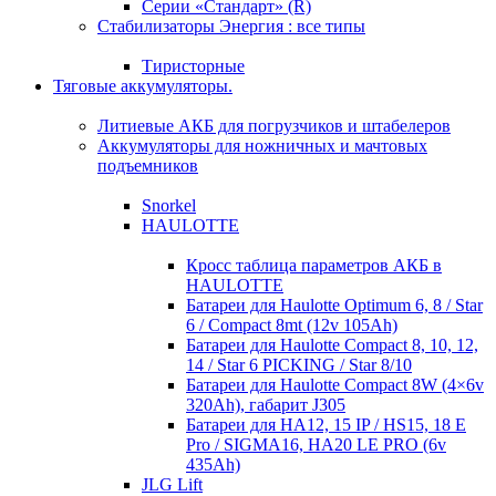
Серии «Стандарт» (R)
Стабилизаторы Энергия : все типы
Тиристорные
Тяговые аккумуляторы.
Литиевые АКБ для погрузчиков и штабелеров
Аккумуляторы для ножничных и мачтовых
подъемников
Snorkel
HAULOTTE
Кросc таблица параметров АКБ в
HAULOTTE
Батареи для Haulotte Optimum 6, 8 / Star
6 / Compact 8mt (12v 105Ah)
Батареи для Haulotte Compact 8, 10, 12,
14 / Star 6 PICKING / Star 8/10
Батареи для Haulotte Compact 8W (4×6v
320Ah), габарит J305
Батареи для HA12, 15 IP / HS15, 18 E
Pro / SIGMA16, HA20 LE PRO (6v
435Ah)
JLG Lift