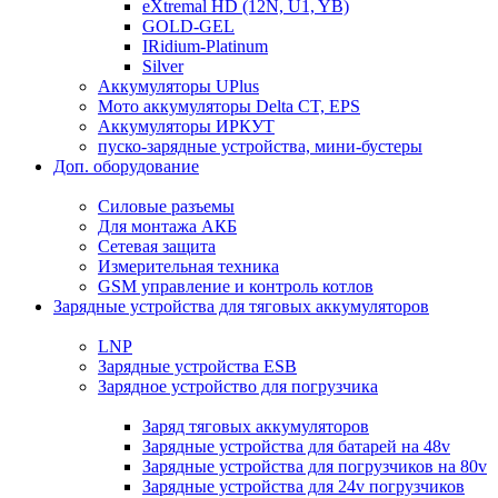
eXtremal HD (12N, U1, YB)
GOLD-GEL
IRidium-Platinum
Silver
Аккумуляторы UPlus
Мото аккумуляторы Delta CT, EPS
Аккумуляторы ИРКУТ
пуско-зарядные устройства, мини-бустеры
Доп. оборудование
Силовые разъемы
Для монтажа АКБ
Сетевая защита
Измерительная техника
GSM управление и контроль котлов
Зарядные устройства для тяговых аккумуляторов
LNP
Зарядные устройства ESB
Зарядное устройство для погрузчика
Заряд тяговых аккумуляторов
Зарядные устройства для батарей на 48v
Зарядные устройства для погрузчиков на 80v
Зарядные устройства для 24v погрузчиков