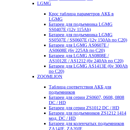
LGMG
Крос таблица параметров АКБ в
LGMG
Батареи для подъемника LGMG
SS0407E (12v 115Ah)
Батареи для подъемника LGMG
SS0507E / SS0607E (12v 150Ah по С20)
Батареи для LGMG AS0607E /
AS0608E (6v 225Ah по С20)
Батареи для LGMG AS0808E /
AS1012E / AS1212 (6v 240Ah по С20)
Батареи для LGMG AS1413E (6v 300Ah
по С20)
ZOOMLION
Таблица соответствия АКБ для
подъемников
Батареи для серии ZS0607, 0608, 0808
DC / HD
Батареи для серии ZS1012 DC / HD
Батареи для подъемников ZS1212 1414
мод. DC / HD
Батареи для коленчатых подъемников
ZA14JE, ZA20JE