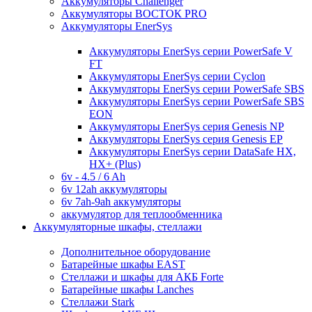
Аккумуляторы Challenger
Аккумуляторы ВОСТОК PRO
Аккумуляторы EnerSys
Аккумуляторы EnerSys серии PowerSafe V
FT
Аккумуляторы EnerSys серии Cyclon
Аккумуляторы EnerSys серии PowerSafe SBS
Аккумуляторы EnerSys серии PowerSafe SBS
EON
Аккумуляторы EnerSys серия Genesis NP
Аккумуляторы EnerSys серия Genesis EP
Аккумуляторы EnerSys серии DataSafe HX,
HX+ (Plus)
6v - 4.5 / 6 Ah
6v 12ah аккумуляторы
6v 7ah-9ah аккумуляторы
аккумулятор для теплообменника
Аккумуляторные шкафы, стеллажи
Дополнительное оборудование
Батарейные шкафы EAST
Стеллажи и шкафы для АКБ Forte
Батарейные шкафы Lanches
Стеллажи Stark