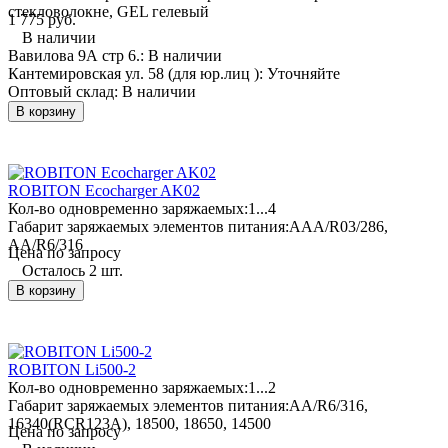
стекловолокне, GEL гелевый
1 775 руб.
В наличии
Вавилова 9А стр 6.:
В наличии
Кантемировская ул. 58 (для юр.лиц ):
Уточняйте
Оптовый склад:
В наличии
В корзину
ROBITON Ecocharger AK02
Кол-во одновременно заряжаемых:
1...4
Габарит заряжаемых элементов питания:
AAA/R03/286,
AA/R6/316
Цена по запросу
Осталось 2 шт.
В корзину
ROBITON Li500-2
Кол-во одновременно заряжаемых:
1...2
Габарит заряжаемых элементов питания:
AA/R6/316,
16340(RCR123A), 18500, 18650, 14500
Цена по запросу