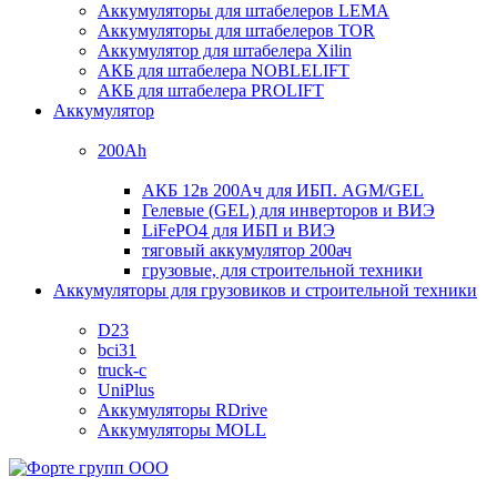
Аккумуляторы для штабелеров LEMA
Аккумуляторы для штабелеров TOR
Аккумулятор для штабелера Xilin
АКБ для штабелера NOBLELIFT
АКБ для штабелера PROLIFT
Аккумулятор
200Ah
АКБ 12в 200Ач для ИБП. AGM/GEL
Гелевые (GEL) для инверторов и ВИЭ
LiFePO4 для ИБП и ВИЭ
тяговый аккумулятор 200ач
грузовые, для строительной техники
Аккумуляторы для грузовиков и строительной техники
D23
bci31
truck-c
UniPlus
Аккумуляторы RDrive
Аккумуляторы MOLL