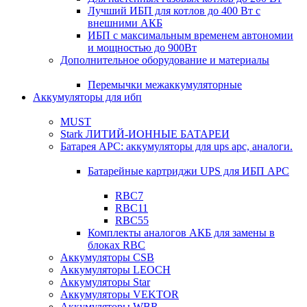
Лучший ИБП для котлов до 400 Вт с
внешними АКБ
ИБП с максимальным временем автономии
и мощностью до 900Вт
Дополнительное оборудование и материалы
Перемычки межаккумуляторные
Аккумуляторы для ибп
MUST
Stark ЛИТИЙ-ИОННЫЕ БАТАРЕИ
Батарея APC: аккумуляторы для ups apc, аналоги.
Батарейные картриджи UPS для ИБП APC
RBC7
RBC11
RBC55
Комплекты аналогов АКБ для замены в
блоках RBC
Аккумуляторы CSB
Аккумуляторы LEOCH
Аккумуляторы Star
Аккумуляторы VEKTOR
Аккумуляторы WBR