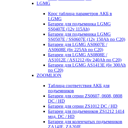
LGMG
Крос таблица параметров АКБ в
LGMG
Батареи для подъемника LGMG
SS0407E (12v 115Ah)
Батареи для подъемника LGMG
SS0507E / SS0607E (12v 150Ah по С20)
Батареи для LGMG AS0607E /
AS0608E (6v 225Ah по С20)
Батареи для LGMG AS0808E /
AS1012E / AS1212 (6v 240Ah по С20)
Батареи для LGMG AS1413E (6v 300Ah
по С20)
ZOOMLION
Таблица соответствия АКБ для
подъемников
Батареи для серии ZS0607, 0608, 0808
DC / HD
Батареи для серии ZS1012 DC / HD
Батареи для подъемников ZS1212 1414
мод. DC / HD
Батареи для коленчатых подъемников
ZA14JE, ZA20JE