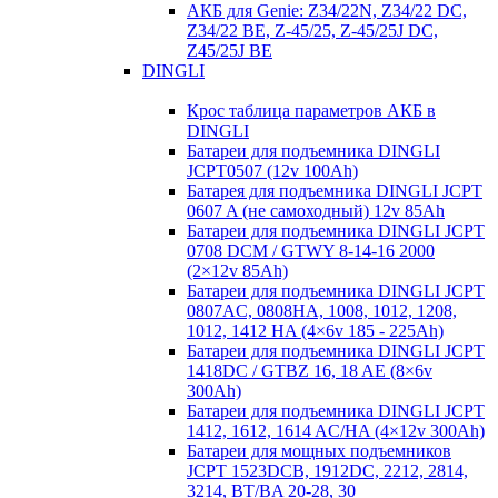
АКБ для Genie: Z34/22N, Z34/22 DC,
Z34/22 BE, Z-45/25, Z-45/25J DC,
Z45/25J BE
DINGLI
Крос таблица параметров АКБ в
DINGLI
Батареи для подъемника DINGLI
JCPT0507 (12v 100Ah)
Батарея для подъемника DINGLI JCPT
0607 A (не самоходный) 12v 85Ah
Батареи для подъемника DINGLI JCPT
0708 DCM / GTWY 8-14-16 2000
(2×12v 85Ah)
Батареи для подъемника DINGLI JCPT
0807AC, 0808HA, 1008, 1012, 1208,
1012, 1412 HA (4×6v 185 - 225Ah)
Батареи для подъемника DINGLI JCPT
1418DC / GTBZ 16, 18 AE (8×6v
300Ah)
Батареи для подъемника DINGLI JCPT
1412, 1612, 1614 AC/HA (4×12v 300Ah)
Батареи для мощных подъемников
JCPT 1523DCB, 1912DC, 2212, 2814,
3214, BT/BA 20-28, 30