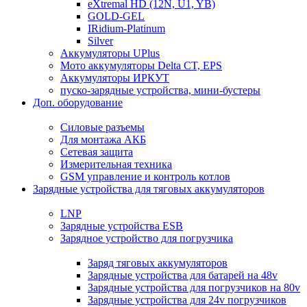
eXtremal HD (12N, U1, YB)
GOLD-GEL
IRidium-Platinum
Silver
Аккумуляторы UPlus
Мото аккумуляторы Delta CT, EPS
Аккумуляторы ИРКУТ
пуско-зарядные устройства, мини-бустеры
Доп. оборудование
Силовые разъемы
Для монтажа АКБ
Сетевая защита
Измерительная техника
GSM управление и контроль котлов
Зарядные устройства для тяговых аккумуляторов
LNP
Зарядные устройства ESB
Зарядное устройство для погрузчика
Заряд тяговых аккумуляторов
Зарядные устройства для батарей на 48v
Зарядные устройства для погрузчиков на 80v
Зарядные устройства для 24v погрузчиков