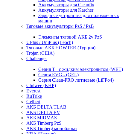
Аккумуляторы для Cleanfix
Аккумуляторы для Karcher
Зарядные устройства для поломоечных
машин
Тяговые аккумуляторы PzS / PzB
Элементы тяговой АКБ 2v PzS
UPlus / UniPlus (Leoch)
Тяговые АКБ HOWTER (Турция)
Trojan (США)
Challenger
Серия T - с жидким электролитом (WET)
Серия EVG - (GEL)
Серия Clean-PRO литиевые (LiFPo4)
Chilwee (КНР)
Everest
RuTrike
Gelbert
АКБ DELTA TLAB
АКБ DELTA EV
АКБ MIDMAS
АКБ Timberg PzS
АКБ Timberg моноблоки
NBA (Италия)