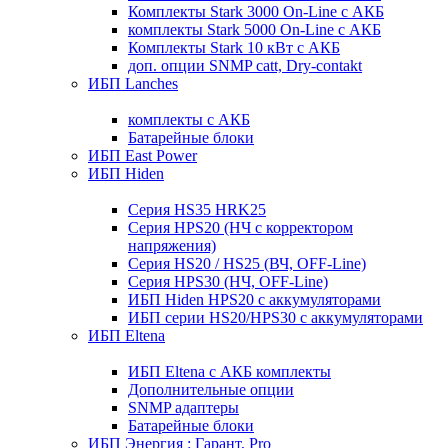
Комплекты Stark 3000 On-Line с АКБ
комплекты Stark 5000 On-Line с АКБ
Комплекты Stark 10 кВт с АКБ
доп. опции SNMP catt, Dry-contakt
ИБП Lanches
комплекты с АКБ
Батарейные блоки
ИБП East Power
ИБП Hiden
Серия HS35 HRK25
Серия HPS20 (НЧ с корректором
напряжения)
Серия HS20 / HS25 (ВЧ, OFF-Line)
Серия HPS30 (НЧ, OFF-Line)
ИБП Hiden HPS20 с аккумуляторами
ИБП серии HS20/HPS30 с аккумуляторами
ИБП Eltena
ИБП Eltena с АКБ комплекты
Дополнительные опции
SNMP адаптеры
Батарейные блоки
ИБП Энергия : Гарант, Pro