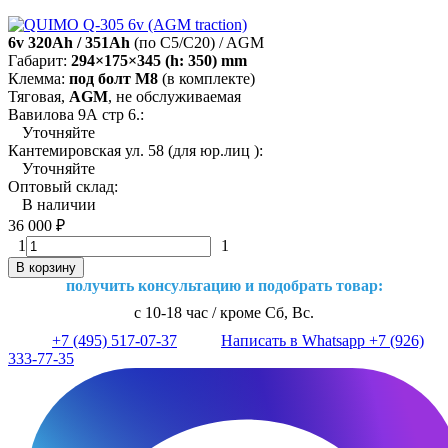
6v 320Ah / 351Ah
(по C5/C20) / AGM
Габарит:
294×175×345 (h: 350) mm
Клемма:
под болт М8
(в комплекте)
Тяговая,
AGM
, не обслуживаемая
Вавилова 9А стр 6.:
Уточняйте
Кантемировская ул. 58 (для юр.лиц ):
Уточняйте
Оптовый склад:
В наличии
36 000
₽
1
1
В корзину
получить консультацию и подобрать товар:
с 10-18 час / кроме Сб, Вс.
+7 (495) 517-07-37
Написать в Whatsapp +7 (926)
333-77-35