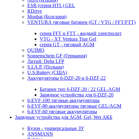
ESB (серия HTL) GEL
RDrive
Monbat (Болгария)
VENTURA тяговые батареи (GT / VTG / FFT/FTT)
серия FFT и FTT - жидкий электролит
VTG - XT Ventura True Gel
серия GT - тяговый AGM
QUIMO
Sonnenschein GF (Германия)
Литий: Delta LFP
S.I.A.P. (Польша)
U.S.Battery (США)
Аккумуляторы 6-DZF-20 и 6-DZF-22
Батареи тип 6-DZF-20 / 22 GEL-AGM
Зарядное устройства для 6-DZF-20
6-EVF-100 тяговые аккумуляторы
6-EVF-80 аккумуляторы тяговые GEL/AGM
6-EVF-60 тяговые аккумуляторы
Зарядные устройства для AGM, Gel, Wet АКБ
Кулон - универсальные ЗУ
ANSMANN