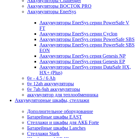
Аккумуляторы Challenger
Аккумуляторы ВОСТОК PRO
Аккумуляторы EnerSys
Аккумуляторы EnerSys серии PowerSafe V
FT
Аккумуляторы EnerSys серии Cyclon
Аккумуляторы EnerSys серии PowerSafe SBS
Аккумуляторы EnerSys серии PowerSafe SBS
EON
Аккумуляторы EnerSys серия Genesis NP
Аккумуляторы EnerSys серия Genesis EP
Аккумуляторы EnerSys серии DataSafe HX,
HX+ (Plus)
6v - 4.5 / 6 Ah
6v 12ah аккумуляторы
6v 7ah-9ah аккумуляторы
аккумулятор для теплообменника
Аккумуляторные шкафы, стеллажи
Дополнительное оборудование
Батарейные шкафы EAST
Стеллажи и шкафы для АКБ Forte
Батарейные шкафы Lanches
Стеллажи Stark