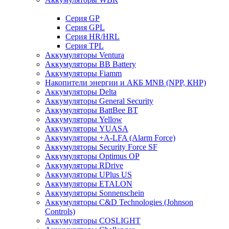
Cерия GP
Серия GPL
Серия HR/HRL
Серия TPL
Аккумуляторы Ventura
Аккумуляторы BB Battery
Аккумуляторы Fiamm
Накопители энергии и АКБ MNB (NPP, КНР)
Аккумуляторы Delta
Аккумуляторы General Security
Аккумуляторы BattBee BT
Аккумуляторы Yellow
Аккумуляторы YUASA
Аккумуляторы +A-LFA (Alarm Force)
Аккумуляторы Security Force SF
Аккумуляторы Optimus OP
Аккумуляторы RDrive
Аккумуляторы UPlus US
Аккумуляторы ETALON
Аккумуляторы Sonnenschein
Аккумуляторы С&D Technologies (Johnson
Controls)
Аккумуляторы COSLIGHT