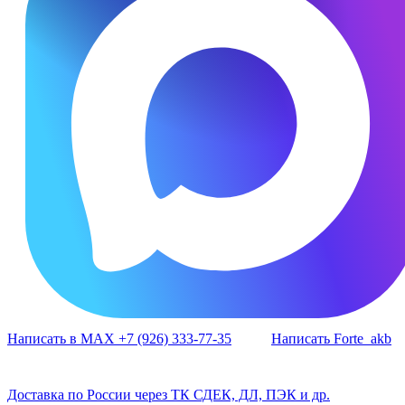
Написать в MAX +7 (926) 333-77-35
Написать Forte_akb
Доставка по России через ТК СДЕК, ДЛ, ПЭК и др.