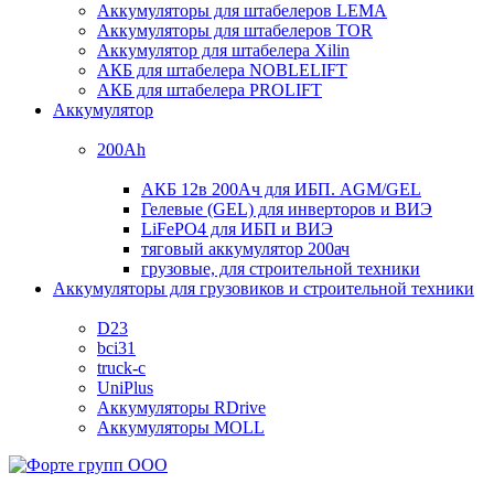
Аккумуляторы для штабелеров LEMA
Аккумуляторы для штабелеров TOR
Аккумулятор для штабелера Xilin
АКБ для штабелера NOBLELIFT
АКБ для штабелера PROLIFT
Аккумулятор
200Ah
АКБ 12в 200Ач для ИБП. AGM/GEL
Гелевые (GEL) для инверторов и ВИЭ
LiFePO4 для ИБП и ВИЭ
тяговый аккумулятор 200ач
грузовые, для строительной техники
Аккумуляторы для грузовиков и строительной техники
D23
bci31
truck-c
UniPlus
Аккумуляторы RDrive
Аккумуляторы MOLL