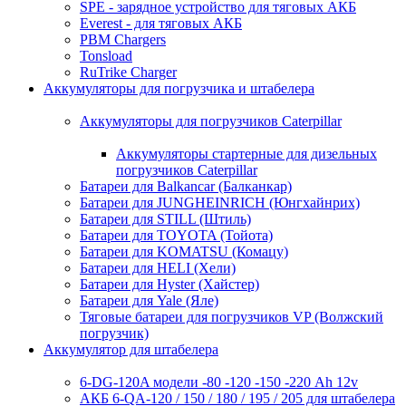
SPE - зарядное устройство для тяговых АКБ
Everest - для тяговых АКБ
PBM Chargers
Tonsload
RuTrike Charger
Аккумуляторы для погрузчика и штабелера
Аккумуляторы для погрузчиков Caterpillar
Аккумуляторы стартерные для дизельных
погрузчиков Caterpillar
Батареи для Balkancar (Балканкар)
Батареи для JUNGHEINRICH (Юнгхайнрих)
Батареи для STILL (Штиль)
Батареи для TOYOTA (Тойота)
Батареи для KOMATSU (Комацу)
Батареи для HELI (Хели)
Батареи для Hyster (Хайстер)
Батареи для Yale (Яле)
Тяговые батареи для погрузчиков VP (Волжский
погрузчик)
Аккумулятор для штабелера
6-DG-120A модели -80 -120 -150 -220 Ah 12v
АКБ 6-QA-120 / 150 / 180 / 195 / 205 для штабелера