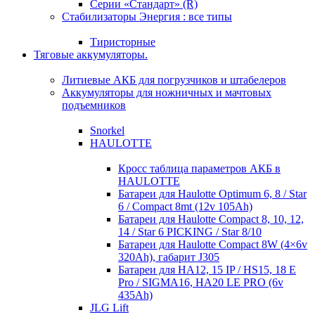
Серии «Стандарт» (R)
Стабилизаторы Энергия : все типы
Тиристорные
Тяговые аккумуляторы.
Литиевые АКБ для погрузчиков и штабелеров
Аккумуляторы для ножничных и мачтовых
подъемников
Snorkel
HAULOTTE
Кросc таблица параметров АКБ в
HAULOTTE
Батареи для Haulotte Optimum 6, 8 / Star
6 / Compact 8mt (12v 105Ah)
Батареи для Haulotte Compact 8, 10, 12,
14 / Star 6 PICKING / Star 8/10
Батареи для Haulotte Compact 8W (4×6v
320Ah), габарит J305
Батареи для HA12, 15 IP / HS15, 18 E
Pro / SIGMA16, HA20 LE PRO (6v
435Ah)
JLG Lift