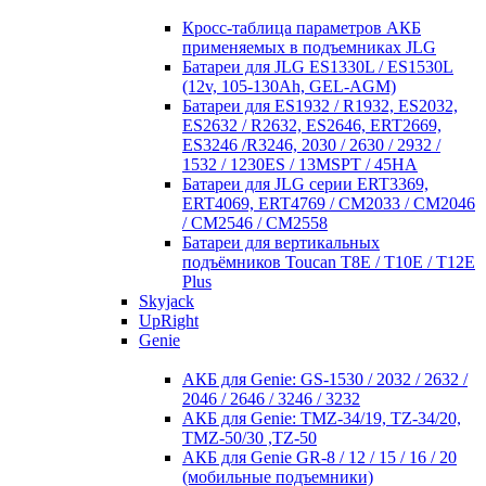
Кросc-таблица параметров АКБ
применяемых в подъемниках JLG
Батареи для JLG ES1330L / ES1530L
(12v, 105-130Ah, GEL-AGM)
Батареи для ES1932 / R1932, ES2032,
ES2632 / R2632, ES2646, ERT2669,
ES3246 /R3246, 2030 / 2630 / 2932 /
1532 / 1230ES / 13MSPT / 45HA
Батареи для JLG серии ERT3369,
ERT4069, ERT4769 / CM2033 / CM2046
/ CM2546 / CM2558
Батареи для вертикальных
подъёмников Toucan T8E / T10E / T12E
Plus
Skyjack
UpRight
Genie
АКБ для Genie: GS-1530 / 2032 / 2632 /
2046 / 2646 / 3246 / 3232
АКБ для Genie: TMZ-34/19, TZ-34/20,
TMZ-50/30 ,TZ-50
АКБ для Genie GR-8 / 12 / 15 / 16 / 20
(мобильные подъемники)