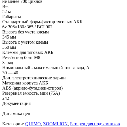
не менее 700 циклов
Вес
52 кг
Габариты
Стандартный форм-фактор тяговых АКБ
6v 306×180×365 / BCI 902
Высота без учета клемм
345 мм
Высота с учетом клемм
350 мм
Клеммы для тяговых АКБ
Резьба под болт М8
Заряд
Номинальный - максимальный ток заряда, А
30 — 40
Доп. электротехнические хар-ки
Материал корпуса АКБ
ABS (акрило-бутадиен-стирол)
Резервная емкость, мин (75А)
242
Документация
Динамика цен
Категории:
QUIMO
,
ZOOMLION
,
Батареи для подъемников