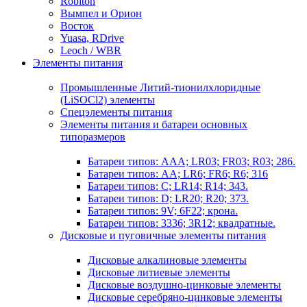
Robiton
Вымпел и Орион
Восток
Yuasa, RDrive
Leoch / WBR
Элементы питания
Промышленные Литий-тионилхлоридные
(LiSOCl2) элементы
Спецэлементы питания
Элементы питания и батареи основных
типоразмеров
Батареи типов: AAA; LR03; FR03; R03; 286.
Батареи типов: AA; LR6; FR6; R6; 316
Батареи типов: C; LR14; R14; 343.
Батареи типов: D; LR20; R20; 373.
Батареи типов: 9V; 6F22; крона.
Батареи типов: 3336; 3R12; квадратные.
Дисковые и пуговичные элементы питания
Дисковые алкалиновые элементы
Дисковые литиевые элементы
Дисковые воздушно-цинковые элементы
Дисковые серебряно-цинковые элементы