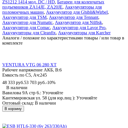
ZS1212 1414 мод. DC / HD
,
Батареи для коленчатых
подъемников ZA14JE, ZA20JE
,
Аккумуляторы для
поломоечных машин
,
Аккумулятор для Ghibli&Wirbel
,
Аккумулятор для TSM
,
Аккумулятор для Tennant
,
Аккумулятор для Numatic
,
Аккумулятор для Nilfisk
,
Аккумулятор для Comac
,
Аккумулятор для Lavor Pro
,
Аккумуляторы для Cleanfix
,
Аккумуляторы для Karcher
Аналоги / похожие по характеристиками товары / или товар в
комплекте
VENTURA VTG 06 280 XT
Рабочее напряжение АКБ, B:
6
Емкость по С5, Ач:
245
48 333 руб.
53 703 руб.
-10%
В наличии
Вавилова 9А стр 6.:
Уточняйте
Кантемировская ул. 58 (для юр.лиц ):
Уточняйте
Оптовый склад:
В наличии
В корзину