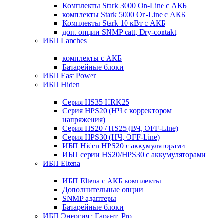
Комплекты Stark 3000 On-Line с АКБ
комплекты Stark 5000 On-Line с АКБ
Комплекты Stark 10 кВт с АКБ
доп. опции SNMP catt, Dry-contakt
ИБП Lanches
комплекты с АКБ
Батарейные блоки
ИБП East Power
ИБП Hiden
Серия HS35 HRK25
Серия HPS20 (НЧ с корректором
напряжения)
Серия HS20 / HS25 (ВЧ, OFF-Line)
Серия HPS30 (НЧ, OFF-Line)
ИБП Hiden HPS20 с аккумуляторами
ИБП серии HS20/HPS30 с аккумуляторами
ИБП Eltena
ИБП Eltena с АКБ комплекты
Дополнительные опции
SNMP адаптеры
Батарейные блоки
ИБП Энергия : Гарант, Pro