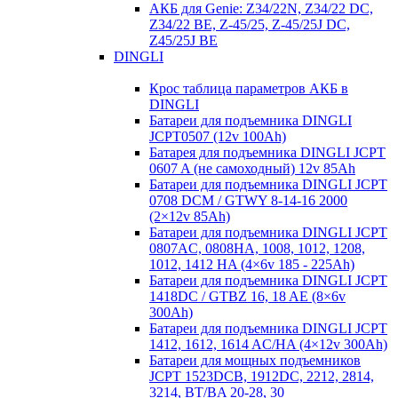
АКБ для Genie: Z34/22N, Z34/22 DC,
Z34/22 BE, Z-45/25, Z-45/25J DC,
Z45/25J BE
DINGLI
Крос таблица параметров АКБ в
DINGLI
Батареи для подъемника DINGLI
JCPT0507 (12v 100Ah)
Батарея для подъемника DINGLI JCPT
0607 A (не самоходный) 12v 85Ah
Батареи для подъемника DINGLI JCPT
0708 DCM / GTWY 8-14-16 2000
(2×12v 85Ah)
Батареи для подъемника DINGLI JCPT
0807AC, 0808HA, 1008, 1012, 1208,
1012, 1412 HA (4×6v 185 - 225Ah)
Батареи для подъемника DINGLI JCPT
1418DC / GTBZ 16, 18 AE (8×6v
300Ah)
Батареи для подъемника DINGLI JCPT
1412, 1612, 1614 AC/HA (4×12v 300Ah)
Батареи для мощных подъемников
JCPT 1523DCB, 1912DC, 2212, 2814,
3214, BT/BA 20-28, 30