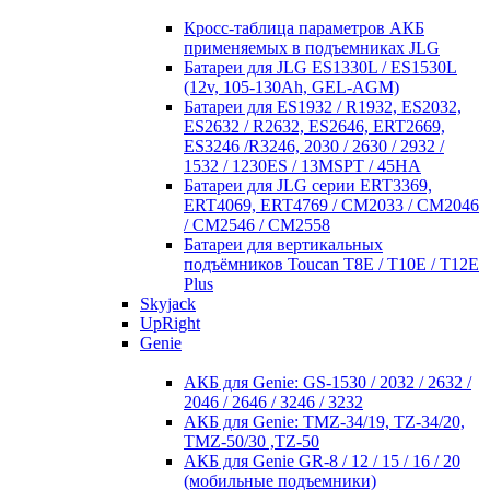
Кросc-таблица параметров АКБ
применяемых в подъемниках JLG
Батареи для JLG ES1330L / ES1530L
(12v, 105-130Ah, GEL-AGM)
Батареи для ES1932 / R1932, ES2032,
ES2632 / R2632, ES2646, ERT2669,
ES3246 /R3246, 2030 / 2630 / 2932 /
1532 / 1230ES / 13MSPT / 45HA
Батареи для JLG серии ERT3369,
ERT4069, ERT4769 / CM2033 / CM2046
/ CM2546 / CM2558
Батареи для вертикальных
подъёмников Toucan T8E / T10E / T12E
Plus
Skyjack
UpRight
Genie
АКБ для Genie: GS-1530 / 2032 / 2632 /
2046 / 2646 / 3246 / 3232
АКБ для Genie: TMZ-34/19, TZ-34/20,
TMZ-50/30 ,TZ-50
АКБ для Genie GR-8 / 12 / 15 / 16 / 20
(мобильные подъемники)