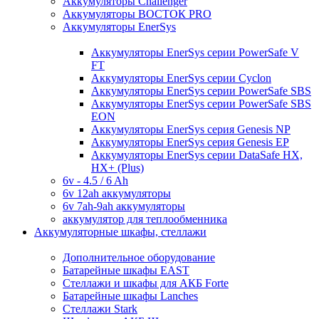
Аккумуляторы Challenger
Аккумуляторы ВОСТОК PRO
Аккумуляторы EnerSys
Аккумуляторы EnerSys серии PowerSafe V
FT
Аккумуляторы EnerSys серии Cyclon
Аккумуляторы EnerSys серии PowerSafe SBS
Аккумуляторы EnerSys серии PowerSafe SBS
EON
Аккумуляторы EnerSys серия Genesis NP
Аккумуляторы EnerSys серия Genesis EP
Аккумуляторы EnerSys серии DataSafe HX,
HX+ (Plus)
6v - 4.5 / 6 Ah
6v 12ah аккумуляторы
6v 7ah-9ah аккумуляторы
аккумулятор для теплообменника
Аккумуляторные шкафы, стеллажи
Дополнительное оборудование
Батарейные шкафы EAST
Стеллажи и шкафы для АКБ Forte
Батарейные шкафы Lanches
Стеллажи Stark