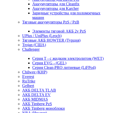
Аккумуляторы для Cleanfix
Аккумуляторы для Karcher
Зарядные устройства для поломоечных
машин
Тяговые аккумуляторы PzS / PzB
Элементы тяговой АКБ 2v PzS
UPlus / UniPlus (Leoch)
Тяговые АКБ HOWTER (Турция)
Trojan (США)
Challenger
Серия T - с жидким электролитом (WET)
Серия EVG - (GEL)
Серия Clean-PRO литиевые (LiFPo4)
Chilwee (КНР)
Everest
RuTrike
Gelbert
АКБ DELTA TLAB
АКБ DELTA EV
АКБ MIDMAS
АКБ Timberg PzS
АКБ Timberg моноблоки
NBA (Италия)