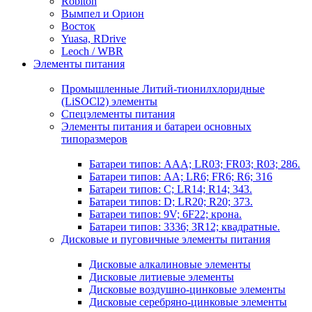
Robiton
Вымпел и Орион
Восток
Yuasa, RDrive
Leoch / WBR
Элементы питания
Промышленные Литий-тионилхлоридные
(LiSOCl2) элементы
Спецэлементы питания
Элементы питания и батареи основных
типоразмеров
Батареи типов: AAA; LR03; FR03; R03; 286.
Батареи типов: AA; LR6; FR6; R6; 316
Батареи типов: C; LR14; R14; 343.
Батареи типов: D; LR20; R20; 373.
Батареи типов: 9V; 6F22; крона.
Батареи типов: 3336; 3R12; квадратные.
Дисковые и пуговичные элементы питания
Дисковые алкалиновые элементы
Дисковые литиевые элементы
Дисковые воздушно-цинковые элементы
Дисковые серебряно-цинковые элементы