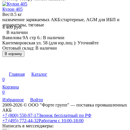
Кулон 405
Вес:
0.5 кг
назначение заряжаемых АКБ:
стартерные, AGM для ИБП и
аппаратуры, тяговые
4 400 руб.
В наличии
Вавилова 9А стр 6.:
В наличии
Кантемировская ул. 58 (для юр.лиц ):
Уточняйте
Оптовый склад:
В наличии
В корзину
Главная
Каталог
0
Корзина
0
Избранное
Войти
2009-2026 © ООО "Форте групп" — поставка промышленных
АКБ
+7 (800) 550-97-17
Звонок бесплатный по РФ
+7 (495) 772-44-32
Работаем с 10:00-18:00
Написать в мессенджеры: