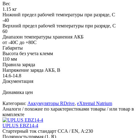
Вес
1.15 кг
Нижний предел рабочей температуры при разряде, С
-40
Верхний предел рабочей температуры при разряде, С
60
Диапазон температуры хранения АКБ
от -40C до +80С
Габариты
Высота без учета клемм
110 мм
Правила заряда
Напряжение заряда АКБ, В
14.6-14.8
Документация
Динамика цен
Категории:
Аккумуляторы RDrive
,
eXtremal Natrium
Аналоги / похожие по характеристиками товары / или товар в
комплекте
UPLUS EBZ14-4
Стартерный ток стандарт CCA / EN, А:
230
Полярность:
прямая (1, R)