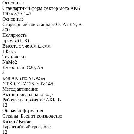
Основные
Стандартный форм-фактор мото АКБ
150 x 87 x 145
Основные
Стартерный ток стандарт CCA / EN, А
400
Полярность
прямая (1, R)
Высота с учетом клемм
145 мм
Технология
NaMo2
Емкость по С20, Ач
4
Код АКБ по YUASA
YTX9, YTZ12S, YTZ14S
Метод активации
Активирована на заводе
Рабочее напряжение АКБ, B
12
Общая информация
Страны: Бренд/производство
Китай / Китай
Гарантийный срок, мес
12