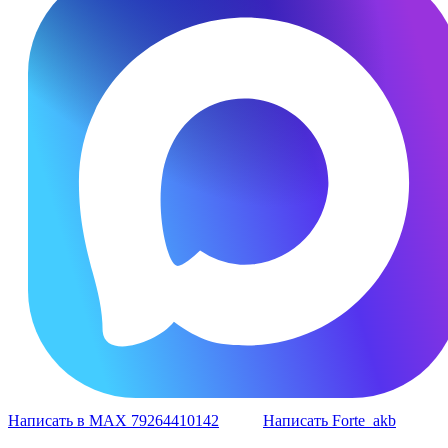
Написать в MAX 79264410142
Написать Forte_akb