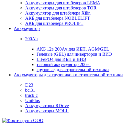
Аккумуляторы для штабелеров LEMA
Аккумуляторы для штабелеров TOR
Аккумулятор для штабелера Xilin
АКБ для штабелера NOBLELIFT
АКБ для штабелера PROLIFT
Аккумулятор
200Ah
АКБ 12в 200Ач для ИБП. AGM/GEL
Гелевые (GEL) для инверторов и ВИЭ
LiFePO4 для ИБП и ВИЭ
тяговый аккумулятор 200ач
грузовые, для строительной техники
Аккумуляторы для грузовиков и строительной техники
D23
bci31
truck-c
UniPlus
Аккумуляторы RDrive
Аккумуляторы MOLL