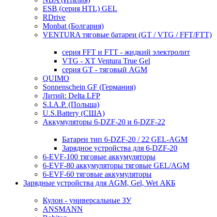
ESB (серия HTL) GEL
RDrive
Monbat (Болгария)
VENTURA тяговые батареи (GT / VTG / FFT/FTT)
серия FFT и FTT - жидкий электролит
VTG - XT Ventura True Gel
серия GT - тяговый AGM
QUIMO
Sonnenschein GF (Германия)
Литий: Delta LFP
S.I.A.P. (Польша)
U.S.Battery (США)
Аккумуляторы 6-DZF-20 и 6-DZF-22
Батареи тип 6-DZF-20 / 22 GEL-AGM
Зарядное устройства для 6-DZF-20
6-EVF-100 тяговые аккумуляторы
6-EVF-80 аккумуляторы тяговые GEL/AGM
6-EVF-60 тяговые аккумуляторы
Зарядные устройства для AGM, Gel, Wet АКБ
Кулон - универсальные ЗУ
ANSMANN