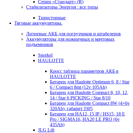
Серии «Стандарт» (R)
Стабилизаторы Энергия : все типы
Тиристорные
Тяговые аккумуляторы.
Литиевые АКБ для погрузчиков и штабелеров
Аккумуляторы для ножничных и мачтовых
подъемников
Snorkel
HAULOTTE
Кросc таблица параметров АКБ в
HAULOTTE
Батареи для Haulotte Optimum 6, 8 / Star
6 / Compact 8mt (12v 105Ah)
Батареи для Haulotte Compact 8, 10, 12,
14 / Star 6 PICKING / Star 8/10
Батареи для Haulotte Compact 8W (4×6v
320Ah), габарит J305
Батареи для HA12, 15 IP / HS15, 18 E
Pro / SIGMA16, HA20 LE PRO (6v
435Ah)
JLG Lift