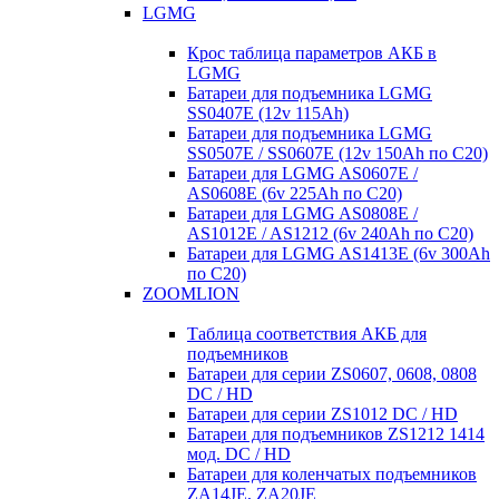
LGMG
Крос таблица параметров АКБ в
LGMG
Батареи для подъемника LGMG
SS0407E (12v 115Ah)
Батареи для подъемника LGMG
SS0507E / SS0607E (12v 150Ah по С20)
Батареи для LGMG AS0607E /
AS0608E (6v 225Ah по С20)
Батареи для LGMG AS0808E /
AS1012E / AS1212 (6v 240Ah по С20)
Батареи для LGMG AS1413E (6v 300Ah
по С20)
ZOOMLION
Таблица соответствия АКБ для
подъемников
Батареи для серии ZS0607, 0608, 0808
DC / HD
Батареи для серии ZS1012 DC / HD
Батареи для подъемников ZS1212 1414
мод. DC / HD
Батареи для коленчатых подъемников
ZA14JE, ZA20JE