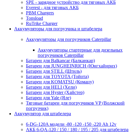
SPE - зарядное устройство для тяговых АКБ
Everest - для тяговых АКБ
PBM Chargers
Tonsload
RuTrike Charger
Аккумуляторы для погрузчика и штабелера
Аккумуляторы для погрузчиков Caterpillar
Аккумуляторы стартерные для дизельных
погрузчиков Caterpillar
Батареи для Balkancar (Балканкар)
Батареи для JUNGHEINRICH (Юнгхайнрих)
Батареи для STILL (Штиль)
Батареи для TOYOTA (Тойота)
Батареи для KOMATSU (Комацу)
Батареи для HELI (Хели)
Батареи для Hyster (Хайстер)
Батареи для Yale (Яле)
Тяговые батареи для погрузчиков VP (Волжский
погрузчик)
Аккумулятор для штабелера
6-DG-120A модели -80 -120 -150 -220 Ah 12v
АКБ 6-QA-120 / 150 / 180 / 195 / 205 для штабелера