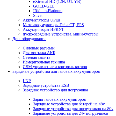
eXtremal HD (12N, U1, YB)
GOLD-GEL
IRidium-Platinum
Silver
Аккумуляторы UPlus
Мото аккумуляторы Delta CT, EPS
Аккумуляторы ИРКУТ
пуско-зарядные устройства, мини-бустеры
Доп. оборудование
Силовые разъемы
Для монтажа АКБ
Сетевая защита
Измерительная техника
GSM управление и контроль котлов
Зарядные устройства для тяговых аккумуляторов
LNP
Зарядные устройства ESB
Зарядное устройство для погрузчика
Заряд тяговых аккумуляторов
Зарядные устройства для батарей на 48v
Зарядные устройства для погрузчиков на 80v
Зарядные устройства для 24v погрузчиков