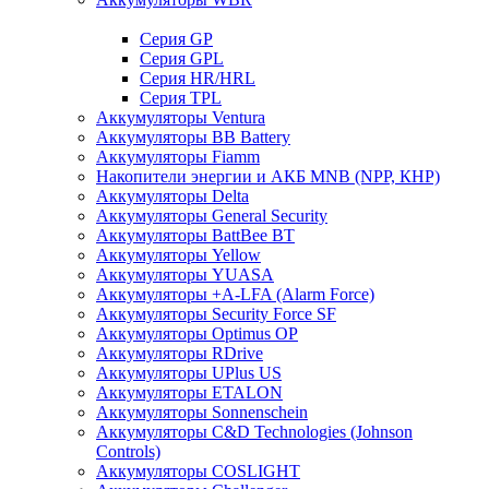
Cерия GP
Серия GPL
Серия HR/HRL
Серия TPL
Аккумуляторы Ventura
Аккумуляторы BB Battery
Аккумуляторы Fiamm
Накопители энергии и АКБ MNB (NPP, КНР)
Аккумуляторы Delta
Аккумуляторы General Security
Аккумуляторы BattBee BT
Аккумуляторы Yellow
Аккумуляторы YUASA
Аккумуляторы +A-LFA (Alarm Force)
Аккумуляторы Security Force SF
Аккумуляторы Optimus OP
Аккумуляторы RDrive
Аккумуляторы UPlus US
Аккумуляторы ETALON
Аккумуляторы Sonnenschein
Аккумуляторы С&D Technologies (Johnson
Controls)
Аккумуляторы COSLIGHT