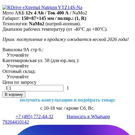
Мото АКБ
12v 4 Ah / Ток 400 А /
NaMo2
Габарит:
150×87×145 мм / поляр.: (1, R)
Технология:
NaMo2
(натрий-ионная).
Диапазон рабочих температур (от -40°С до +80°С).
Прим: поступление в продажу ожидается весной 2026 года!
Вавилова 9А стр 6.:
Уточняйте
Кантемировская ул. 58 (для юр.лиц ):
Уточняйте
Оптовый склад:
Уточняйте
Цена по запросу
1
1
В корзину
получить консультацию и подобрать товар:
с 10-18 час / кроме Сб, Вс.
+7 (495) 772-44-32
Написать в Whatsapp
79264410142