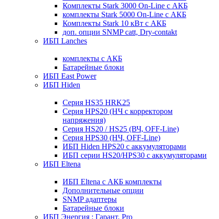
Комплекты Stark 3000 On-Line с АКБ
комплекты Stark 5000 On-Line с АКБ
Комплекты Stark 10 кВт с АКБ
доп. опции SNMP catt, Dry-contakt
ИБП Lanches
комплекты с АКБ
Батарейные блоки
ИБП East Power
ИБП Hiden
Серия HS35 HRK25
Серия HPS20 (НЧ с корректором
напряжения)
Серия HS20 / HS25 (ВЧ, OFF-Line)
Серия HPS30 (НЧ, OFF-Line)
ИБП Hiden HPS20 с аккумуляторами
ИБП серии HS20/HPS30 с аккумуляторами
ИБП Eltena
ИБП Eltena с АКБ комплекты
Дополнительные опции
SNMP адаптеры
Батарейные блоки
ИБП Энергия : Гарант, Pro