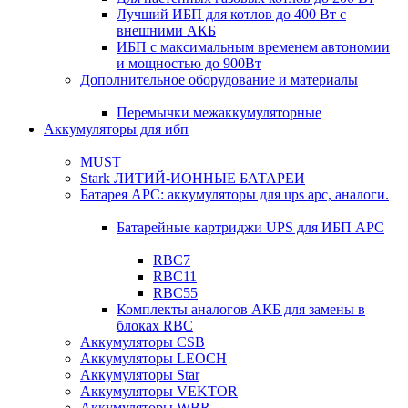
Лучший ИБП для котлов до 400 Вт с
внешними АКБ
ИБП с максимальным временем автономии
и мощностью до 900Вт
Дополнительное оборудование и материалы
Перемычки межаккумуляторные
Аккумуляторы для ибп
MUST
Stark ЛИТИЙ-ИОННЫЕ БАТАРЕИ
Батарея APC: аккумуляторы для ups apc, аналоги.
Батарейные картриджи UPS для ИБП APC
RBC7
RBC11
RBC55
Комплекты аналогов АКБ для замены в
блоках RBC
Аккумуляторы CSB
Аккумуляторы LEOCH
Аккумуляторы Star
Аккумуляторы VEKTOR
Аккумуляторы WBR