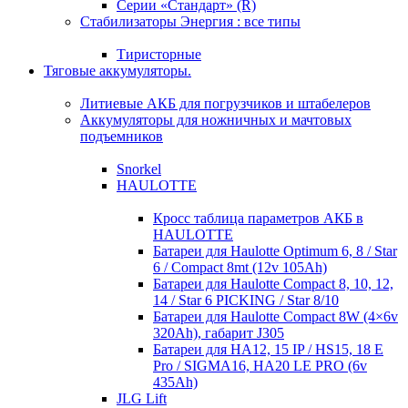
Серии «Стандарт» (R)
Стабилизаторы Энергия : все типы
Тиристорные
Тяговые аккумуляторы.
Литиевые АКБ для погрузчиков и штабелеров
Аккумуляторы для ножничных и мачтовых
подъемников
Snorkel
HAULOTTE
Кросc таблица параметров АКБ в
HAULOTTE
Батареи для Haulotte Optimum 6, 8 / Star
6 / Compact 8mt (12v 105Ah)
Батареи для Haulotte Compact 8, 10, 12,
14 / Star 6 PICKING / Star 8/10
Батареи для Haulotte Compact 8W (4×6v
320Ah), габарит J305
Батареи для HA12, 15 IP / HS15, 18 E
Pro / SIGMA16, HA20 LE PRO (6v
435Ah)
JLG Lift