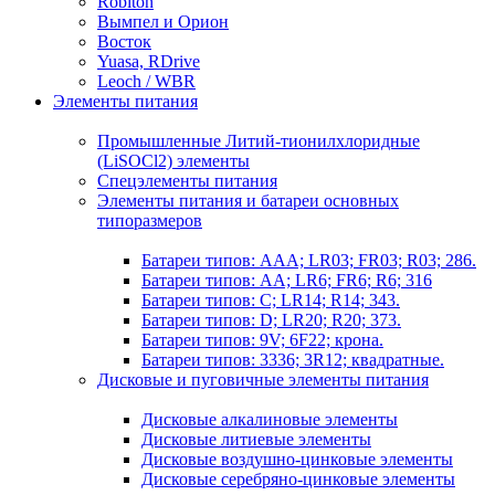
Robiton
Вымпел и Орион
Восток
Yuasa, RDrive
Leoch / WBR
Элементы питания
Промышленные Литий-тионилхлоридные
(LiSOCl2) элементы
Спецэлементы питания
Элементы питания и батареи основных
типоразмеров
Батареи типов: AAA; LR03; FR03; R03; 286.
Батареи типов: AA; LR6; FR6; R6; 316
Батареи типов: C; LR14; R14; 343.
Батареи типов: D; LR20; R20; 373.
Батареи типов: 9V; 6F22; крона.
Батареи типов: 3336; 3R12; квадратные.
Дисковые и пуговичные элементы питания
Дисковые алкалиновые элементы
Дисковые литиевые элементы
Дисковые воздушно-цинковые элементы
Дисковые серебряно-цинковые элементы