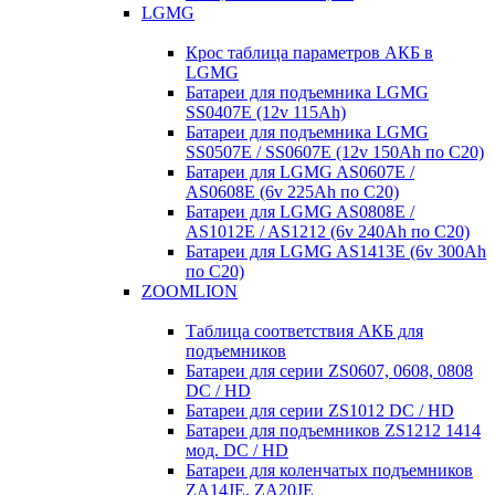
LGMG
Крос таблица параметров АКБ в
LGMG
Батареи для подъемника LGMG
SS0407E (12v 115Ah)
Батареи для подъемника LGMG
SS0507E / SS0607E (12v 150Ah по С20)
Батареи для LGMG AS0607E /
AS0608E (6v 225Ah по С20)
Батареи для LGMG AS0808E /
AS1012E / AS1212 (6v 240Ah по С20)
Батареи для LGMG AS1413E (6v 300Ah
по С20)
ZOOMLION
Таблица соответствия АКБ для
подъемников
Батареи для серии ZS0607, 0608, 0808
DC / HD
Батареи для серии ZS1012 DC / HD
Батареи для подъемников ZS1212 1414
мод. DC / HD
Батареи для коленчатых подъемников
ZA14JE, ZA20JE