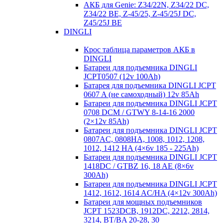
АКБ для Genie: Z34/22N, Z34/22 DC,
Z34/22 BE, Z-45/25, Z-45/25J DC,
Z45/25J BE
DINGLI
Крос таблица параметров АКБ в
DINGLI
Батареи для подъемника DINGLI
JCPT0507 (12v 100Ah)
Батарея для подъемника DINGLI JCPT
0607 A (не самоходный) 12v 85Ah
Батареи для подъемника DINGLI JCPT
0708 DCM / GTWY 8-14-16 2000
(2×12v 85Ah)
Батареи для подъемника DINGLI JCPT
0807AC, 0808HA, 1008, 1012, 1208,
1012, 1412 HA (4×6v 185 - 225Ah)
Батареи для подъемника DINGLI JCPT
1418DC / GTBZ 16, 18 AE (8×6v
300Ah)
Батареи для подъемника DINGLI JCPT
1412, 1612, 1614 AC/HA (4×12v 300Ah)
Батареи для мощных подъемников
JCPT 1523DCB, 1912DC, 2212, 2814,
3214, BT/BA 20-28, 30