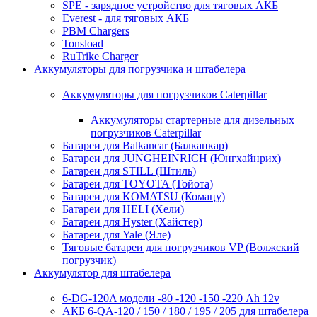
SPE - зарядное устройство для тяговых АКБ
Everest - для тяговых АКБ
PBM Chargers
Tonsload
RuTrike Charger
Аккумуляторы для погрузчика и штабелера
Аккумуляторы для погрузчиков Caterpillar
Аккумуляторы стартерные для дизельных
погрузчиков Caterpillar
Батареи для Balkancar (Балканкар)
Батареи для JUNGHEINRICH (Юнгхайнрих)
Батареи для STILL (Штиль)
Батареи для TOYOTA (Тойота)
Батареи для KOMATSU (Комацу)
Батареи для HELI (Хели)
Батареи для Hyster (Хайстер)
Батареи для Yale (Яле)
Тяговые батареи для погрузчиков VP (Волжский
погрузчик)
Аккумулятор для штабелера
6-DG-120A модели -80 -120 -150 -220 Ah 12v
АКБ 6-QA-120 / 150 / 180 / 195 / 205 для штабелера