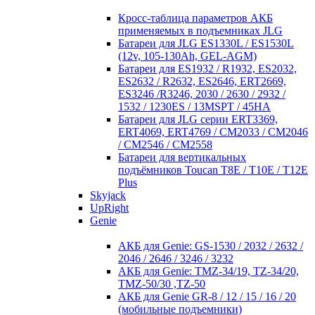
Кросc-таблица параметров АКБ
применяемых в подъемниках JLG
Батареи для JLG ES1330L / ES1530L
(12v, 105-130Ah, GEL-AGM)
Батареи для ES1932 / R1932, ES2032,
ES2632 / R2632, ES2646, ERT2669,
ES3246 /R3246, 2030 / 2630 / 2932 /
1532 / 1230ES / 13MSPT / 45HA
Батареи для JLG серии ERT3369,
ERT4069, ERT4769 / CM2033 / CM2046
/ CM2546 / CM2558
Батареи для вертикальных
подъёмников Toucan T8E / T10E / T12E
Plus
Skyjack
UpRight
Genie
АКБ для Genie: GS-1530 / 2032 / 2632 /
2046 / 2646 / 3246 / 3232
АКБ для Genie: TMZ-34/19, TZ-34/20,
TMZ-50/30 ,TZ-50
АКБ для Genie GR-8 / 12 / 15 / 16 / 20
(мобильные подъемники)