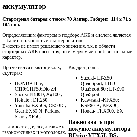
аккумулятор
Стартерная батарея с током 70 Ампер. Габарит: 114 x 71 x
105 mm.
Определяющим фактором в подборе АКБ и аналога является
габарит, полярность и стартерный ток.
Емкость не имеет решающего значения, т.к. в области
стартерных АКБ носит трудно измеряемый приблизительный
характер.
Применяется в мотоциклах,
Квадроциклы:
скутерах:
Suzuki- LT-Z50
HONDA Bite;
QuadSport; LT80
C110;CHF50;Dio Z4
QuaSport 80 ; LT-Z90
Suzuki FB80D; Ag100 ;
QuaSport
Hokuto ; DR250
Kawasaki -KFX50;
Yamaha BX50S; CE50D ;
KSF80-A; KFX90;
Gear BX50 N, Parking
Honda- TRX90X,EX
Stand; XF50;
Важно знать при
... и многих других, а также в
покупке аккумулятора
газонокосилках и мотоблоках.
RDrive YTX5L-BS: