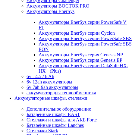
Аккумуляторы Challenger
Аккумуляторы ВОСТОК PRO
Аккумуляторы EnerSys
Аккумуляторы EnerSys серии PowerSafe V
FT
Аккумуляторы EnerSys серии Cyclon
Аккумуляторы EnerSys серии PowerSafe SBS
Аккумуляторы EnerSys серии PowerSafe SBS
EON
Аккумуляторы EnerSys серия Genesis NP
Аккумуляторы EnerSys серия Genesis EP
Аккумуляторы EnerSys серии DataSafe HX,
HX+ (Plus)
6v - 4.5 / 6 Ah
6v 12ah аккумуляторы
6v 7ah-9ah аккумуляторы
аккумулятор для теплообменника
Аккумуляторные шкафы, стеллажи
Дополнительное оборудование
Батарейные шкафы EAST
Стеллажи и шкафы для АКБ Forte
Батарейные шкафы Lanches
Стеллажи Stark