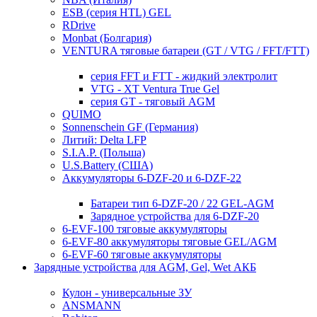
ESB (серия HTL) GEL
RDrive
Monbat (Болгария)
VENTURA тяговые батареи (GT / VTG / FFT/FTT)
серия FFT и FTT - жидкий электролит
VTG - XT Ventura True Gel
серия GT - тяговый AGM
QUIMO
Sonnenschein GF (Германия)
Литий: Delta LFP
S.I.A.P. (Польша)
U.S.Battery (США)
Аккумуляторы 6-DZF-20 и 6-DZF-22
Батареи тип 6-DZF-20 / 22 GEL-AGM
Зарядное устройства для 6-DZF-20
6-EVF-100 тяговые аккумуляторы
6-EVF-80 аккумуляторы тяговые GEL/AGM
6-EVF-60 тяговые аккумуляторы
Зарядные устройства для AGM, Gel, Wet АКБ
Кулон - универсальные ЗУ
ANSMANN