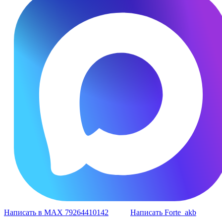
Написать в MAX 79264410142
Написать Forte_akb