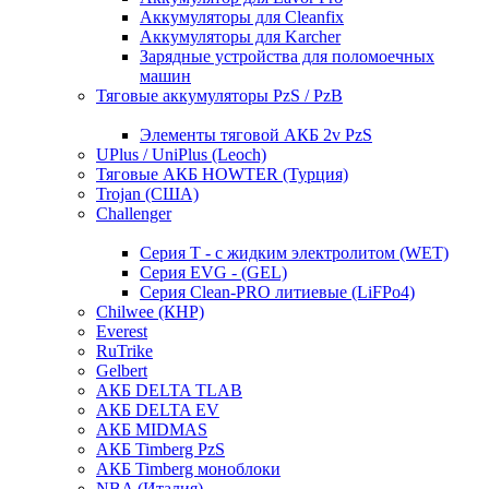
Аккумуляторы для Cleanfix
Аккумуляторы для Karcher
Зарядные устройства для поломоечных
машин
Тяговые аккумуляторы PzS / PzB
Элементы тяговой АКБ 2v PzS
UPlus / UniPlus (Leoch)
Тяговые АКБ HOWTER (Турция)
Trojan (США)
Challenger
Серия T - с жидким электролитом (WET)
Серия EVG - (GEL)
Серия Clean-PRO литиевые (LiFPo4)
Chilwee (КНР)
Everest
RuTrike
Gelbert
АКБ DELTA TLAB
АКБ DELTA EV
АКБ MIDMAS
АКБ Timberg PzS
АКБ Timberg моноблоки
NBA (Италия)