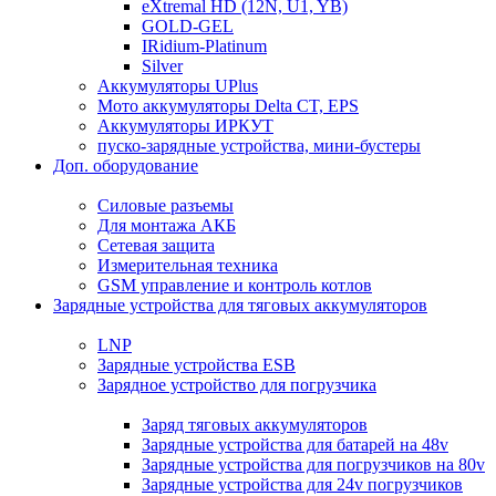
eXtremal HD (12N, U1, YB)
GOLD-GEL
IRidium-Platinum
Silver
Аккумуляторы UPlus
Мото аккумуляторы Delta CT, EPS
Аккумуляторы ИРКУТ
пуско-зарядные устройства, мини-бустеры
Доп. оборудование
Силовые разъемы
Для монтажа АКБ
Сетевая защита
Измерительная техника
GSM управление и контроль котлов
Зарядные устройства для тяговых аккумуляторов
LNP
Зарядные устройства ESB
Зарядное устройство для погрузчика
Заряд тяговых аккумуляторов
Зарядные устройства для батарей на 48v
Зарядные устройства для погрузчиков на 80v
Зарядные устройства для 24v погрузчиков