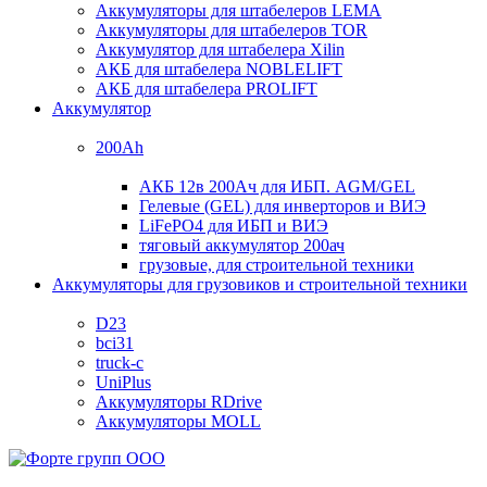
Аккумуляторы для штабелеров LEMA
Аккумуляторы для штабелеров TOR
Аккумулятор для штабелера Xilin
АКБ для штабелера NOBLELIFT
АКБ для штабелера PROLIFT
Аккумулятор
200Ah
АКБ 12в 200Ач для ИБП. AGM/GEL
Гелевые (GEL) для инверторов и ВИЭ
LiFePO4 для ИБП и ВИЭ
тяговый аккумулятор 200ач
грузовые, для строительной техники
Аккумуляторы для грузовиков и строительной техники
D23
bci31
truck-c
UniPlus
Аккумуляторы RDrive
Аккумуляторы MOLL