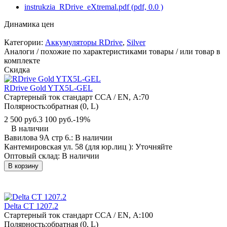
instrukzia_RDrive_eXtremal.pdf (pdf, 0.0 )
Динамика цен
Категории:
Аккумуляторы RDrive
,
Silver
Аналоги / похожие по характеристиками товары / или товар в
комплекте
Скидка
RDrive Gold YTX5L-GEL
Стартерный ток стандарт CCA / EN, А:
70
Полярность:
обратная (0, L)
2 500 руб.
3 100 руб.
-19%
В наличии
Вавилова 9А стр 6.:
В наличии
Кантемировская ул. 58 (для юр.лиц ):
Уточняйте
Оптовый склад:
В наличии
В корзину
Delta CT 1207.2
Стартерный ток стандарт CCA / EN, А:
100
Полярность:
обратная (0, L)