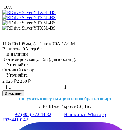
-10%
113х70х105мм, (- +),
ток 70А
/ AGM
Вавилова 9А стр 6.:
В наличии
Кантемировская ул. 58 (для юр.лиц ):
Уточняйте
Оптовый склад:
Уточняйте
2 025
₽
2 250
₽
1
1
В корзину
получить консультацию и подобрать товар:
с 10-18 час / кроме Сб, Вс.
+7 (495) 772-44-32
Написать в Whatsapp
79264410142