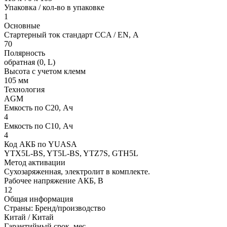
Упаковка / кол-во в упаковке
1
Основные
Стартерный ток стандарт CCA / EN, А
70
Полярность
обратная (0, L)
Высота с учетом клемм
105 мм
Технология
AGM
Емкость по С20, Ач
4
Емкость по С10, Ач
4
Код АКБ по YUASA
YTX5L-BS, YT5L-BS, YTZ7S, GTH5L
Метод активации
Сухозаряженная, электролит в комплекте.
Рабочее напряжение АКБ, B
12
Общая информация
Страны: Бренд/производство
Китай / Китай
Гарантийный срок, мес