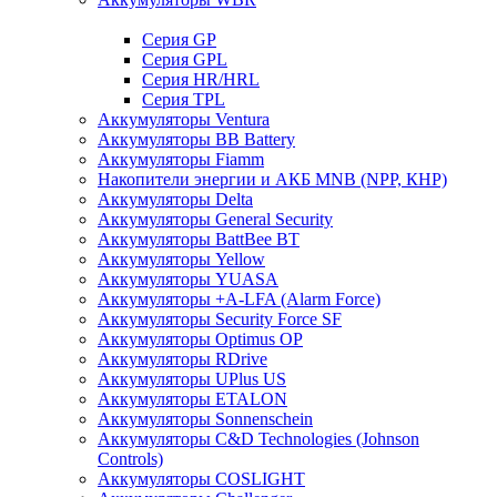
Cерия GP
Серия GPL
Серия HR/HRL
Серия TPL
Аккумуляторы Ventura
Аккумуляторы BB Battery
Аккумуляторы Fiamm
Накопители энергии и АКБ MNB (NPP, КНР)
Аккумуляторы Delta
Аккумуляторы General Security
Аккумуляторы BattBee BT
Аккумуляторы Yellow
Аккумуляторы YUASA
Аккумуляторы +A-LFA (Alarm Force)
Аккумуляторы Security Force SF
Аккумуляторы Optimus OP
Аккумуляторы RDrive
Аккумуляторы UPlus US
Аккумуляторы ETALON
Аккумуляторы Sonnenschein
Аккумуляторы С&D Technologies (Johnson
Controls)
Аккумуляторы COSLIGHT