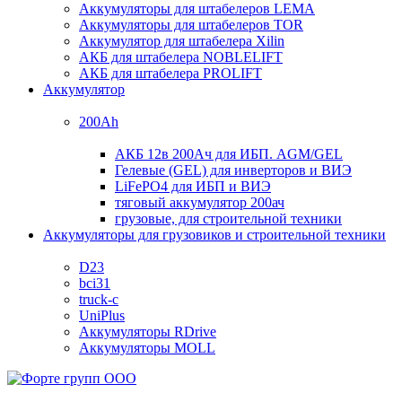
Аккумуляторы для штабелеров LEMA
Аккумуляторы для штабелеров TOR
Аккумулятор для штабелера Xilin
АКБ для штабелера NOBLELIFT
АКБ для штабелера PROLIFT
Аккумулятор
200Ah
АКБ 12в 200Ач для ИБП. AGM/GEL
Гелевые (GEL) для инверторов и ВИЭ
LiFePO4 для ИБП и ВИЭ
тяговый аккумулятор 200ач
грузовые, для строительной техники
Аккумуляторы для грузовиков и строительной техники
D23
bci31
truck-c
UniPlus
Аккумуляторы RDrive
Аккумуляторы MOLL