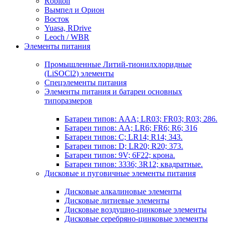
Robiton
Вымпел и Орион
Восток
Yuasa, RDrive
Leoch / WBR
Элементы питания
Промышленные Литий-тионилхлоридные
(LiSOCl2) элементы
Спецэлементы питания
Элементы питания и батареи основных
типоразмеров
Батареи типов: AAA; LR03; FR03; R03; 286.
Батареи типов: AA; LR6; FR6; R6; 316
Батареи типов: C; LR14; R14; 343.
Батареи типов: D; LR20; R20; 373.
Батареи типов: 9V; 6F22; крона.
Батареи типов: 3336; 3R12; квадратные.
Дисковые и пуговичные элементы питания
Дисковые алкалиновые элементы
Дисковые литиевые элементы
Дисковые воздушно-цинковые элементы
Дисковые серебряно-цинковые элементы