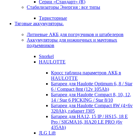
Серии «Стандарт» (R)
Стабилизаторы Энергия : все типы
Тиристорные
Тяговые аккумуляторы.
Литиевые АКБ для погрузчиков и штабелеров
Аккумуляторы для ножничных и мачтовых
подъемников
Snorkel
HAULOTTE
Кросc таблица параметров АКБ в
HAULOTTE
Батареи для Haulotte Optimum 6, 8 / Star
6 / Compact 8mt (12v 105Ah)
Батареи для Haulotte Compact 8, 10, 12,
14 / Star 6 PICKING / Star 8/10
Батареи для Haulotte Compact 8W (4×6v
320Ah), габарит J305
Батареи для HA12, 15 IP / HS15, 18 E
Pro / SIGMA16, HA20 LE PRO (6v
435Ah)
JLG Lift