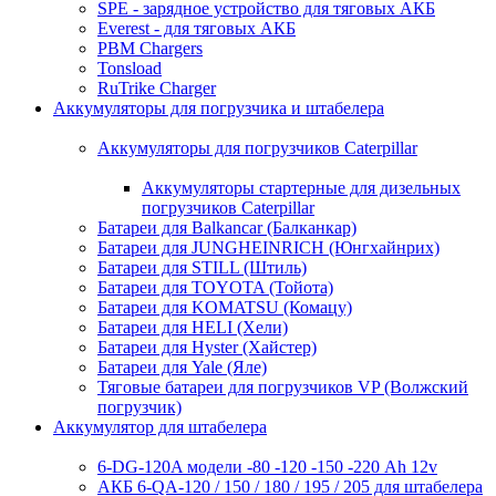
SPE - зарядное устройство для тяговых АКБ
Everest - для тяговых АКБ
PBM Chargers
Tonsload
RuTrike Charger
Аккумуляторы для погрузчика и штабелера
Аккумуляторы для погрузчиков Caterpillar
Аккумуляторы стартерные для дизельных
погрузчиков Caterpillar
Батареи для Balkancar (Балканкар)
Батареи для JUNGHEINRICH (Юнгхайнрих)
Батареи для STILL (Штиль)
Батареи для TOYOTA (Тойота)
Батареи для KOMATSU (Комацу)
Батареи для HELI (Хели)
Батареи для Hyster (Хайстер)
Батареи для Yale (Яле)
Тяговые батареи для погрузчиков VP (Волжский
погрузчик)
Аккумулятор для штабелера
6-DG-120A модели -80 -120 -150 -220 Ah 12v
АКБ 6-QA-120 / 150 / 180 / 195 / 205 для штабелера