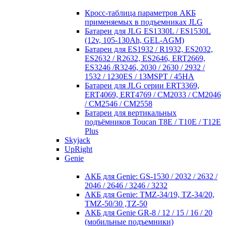
Кросc-таблица параметров АКБ
применяемых в подъемниках JLG
Батареи для JLG ES1330L / ES1530L
(12v, 105-130Ah, GEL-AGM)
Батареи для ES1932 / R1932, ES2032,
ES2632 / R2632, ES2646, ERT2669,
ES3246 /R3246, 2030 / 2630 / 2932 /
1532 / 1230ES / 13MSPT / 45HA
Батареи для JLG серии ERT3369,
ERT4069, ERT4769 / CM2033 / CM2046
/ CM2546 / CM2558
Батареи для вертикальных
подъёмников Toucan T8E / T10E / T12E
Plus
Skyjack
UpRight
Genie
АКБ для Genie: GS-1530 / 2032 / 2632 /
2046 / 2646 / 3246 / 3232
АКБ для Genie: TMZ-34/19, TZ-34/20,
TMZ-50/30 ,TZ-50
АКБ для Genie GR-8 / 12 / 15 / 16 / 20
(мобильные подъемники)