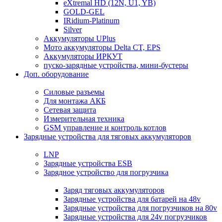
eXtremal HD (12N, U1, YB)
GOLD-GEL
IRidium-Platinum
Silver
Аккумуляторы UPlus
Мото аккумуляторы Delta CT, EPS
Аккумуляторы ИРКУТ
пуско-зарядные устройства, мини-бустеры
Доп. оборудование
Силовые разъемы
Для монтажа АКБ
Сетевая защита
Измерительная техника
GSM управление и контроль котлов
Зарядные устройства для тяговых аккумуляторов
LNP
Зарядные устройства ESB
Зарядное устройство для погрузчика
Заряд тяговых аккумуляторов
Зарядные устройства для батарей на 48v
Зарядные устройства для погрузчиков на 80v
Зарядные устройства для 24v погрузчиков