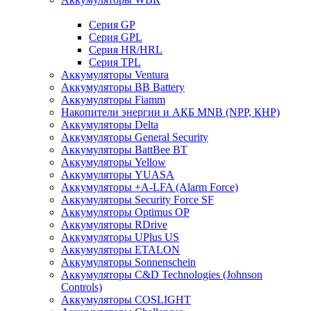
Cерия GP
Серия GPL
Серия HR/HRL
Серия TPL
Аккумуляторы Ventura
Аккумуляторы BB Battery
Аккумуляторы Fiamm
Накопители энергии и АКБ MNB (NPP, КНР)
Аккумуляторы Delta
Аккумуляторы General Security
Аккумуляторы BattBee BT
Аккумуляторы Yellow
Аккумуляторы YUASA
Аккумуляторы +A-LFA (Alarm Force)
Аккумуляторы Security Force SF
Аккумуляторы Optimus OP
Аккумуляторы RDrive
Аккумуляторы UPlus US
Аккумуляторы ETALON
Аккумуляторы Sonnenschein
Аккумуляторы С&D Technologies (Johnson
Controls)
Аккумуляторы COSLIGHT