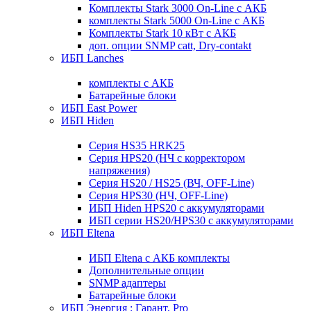
Комплекты Stark 3000 On-Line с АКБ
комплекты Stark 5000 On-Line с АКБ
Комплекты Stark 10 кВт с АКБ
доп. опции SNMP catt, Dry-contakt
ИБП Lanches
комплекты с АКБ
Батарейные блоки
ИБП East Power
ИБП Hiden
Серия HS35 HRK25
Серия HPS20 (НЧ с корректором
напряжения)
Серия HS20 / HS25 (ВЧ, OFF-Line)
Серия HPS30 (НЧ, OFF-Line)
ИБП Hiden HPS20 с аккумуляторами
ИБП серии HS20/HPS30 с аккумуляторами
ИБП Eltena
ИБП Eltena с АКБ комплекты
Дополнительные опции
SNMP адаптеры
Батарейные блоки
ИБП Энергия : Гарант, Pro