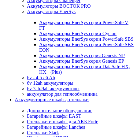
Аккумуляторы Challenger
Аккумуляторы ВОСТОК PRO
Аккумуляторы EnerSys
Аккумуляторы EnerSys серии PowerSafe V
FT
Аккумуляторы EnerSys серии Cyclon
Аккумуляторы EnerSys серии PowerSafe SBS
Аккумуляторы EnerSys серии PowerSafe SBS
EON
Аккумуляторы EnerSys серия Genesis NP
Аккумуляторы EnerSys серия Genesis EP
Аккумуляторы EnerSys серии DataSafe HX,
HX+ (Plus)
6v - 4.5 / 6 Ah
6v 12ah аккумуляторы
6v 7ah-9ah аккумуляторы
аккумулятор для теплообменника
Аккумуляторные шкафы, стеллажи
Дополнительное оборудование
Батарейные шкафы EAST
Стеллажи и шкафы для АКБ Forte
Батарейные шкафы Lanches
Стеллажи Stark