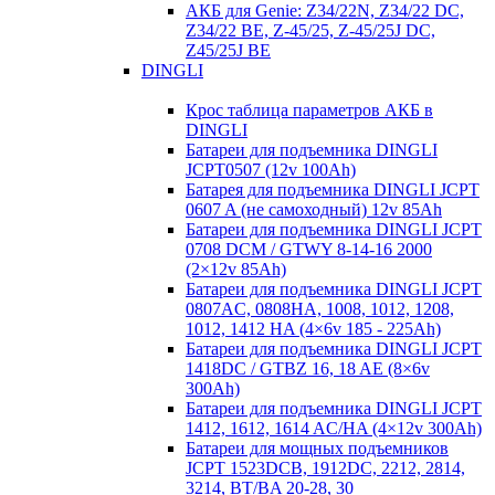
АКБ для Genie: Z34/22N, Z34/22 DC,
Z34/22 BE, Z-45/25, Z-45/25J DC,
Z45/25J BE
DINGLI
Крос таблица параметров АКБ в
DINGLI
Батареи для подъемника DINGLI
JCPT0507 (12v 100Ah)
Батарея для подъемника DINGLI JCPT
0607 A (не самоходный) 12v 85Ah
Батареи для подъемника DINGLI JCPT
0708 DCM / GTWY 8-14-16 2000
(2×12v 85Ah)
Батареи для подъемника DINGLI JCPT
0807AC, 0808HA, 1008, 1012, 1208,
1012, 1412 HA (4×6v 185 - 225Ah)
Батареи для подъемника DINGLI JCPT
1418DC / GTBZ 16, 18 AE (8×6v
300Ah)
Батареи для подъемника DINGLI JCPT
1412, 1612, 1614 AC/HA (4×12v 300Ah)
Батареи для мощных подъемников
JCPT 1523DCB, 1912DC, 2212, 2814,
3214, BT/BA 20-28, 30