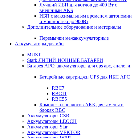
Лучший ИБП для котлов до 400 Вт с
внешними АКБ
ИБП с максимальным временем автономии
и мощностью до 900Вт
Дополнительное оборудование и материалы
Перемычки межаккумуляторные
Аккумуляторы для ибп
MUST
Stark ЛИТИЙ-ИОННЫЕ БАТАРЕИ
Батарея APC: аккумуляторы для ups apc, аналоги.
Батарейные картриджи UPS для ИБП APC
RBC7
RBC11
RBC55
Комплекты аналогов АКБ для замены в
блоках RBC
Аккумуляторы CSB
Аккумуляторы LEOCH
Аккумуляторы Star
Аккумуляторы VEKTOR
Аккумуляторы WBR