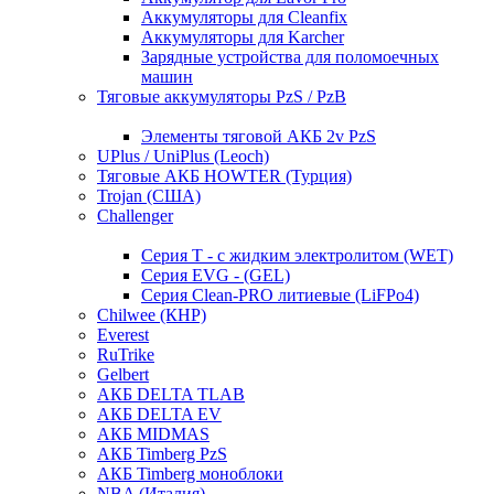
Аккумуляторы для Cleanfix
Аккумуляторы для Karcher
Зарядные устройства для поломоечных
машин
Тяговые аккумуляторы PzS / PzB
Элементы тяговой АКБ 2v PzS
UPlus / UniPlus (Leoch)
Тяговые АКБ HOWTER (Турция)
Trojan (США)
Challenger
Серия T - с жидким электролитом (WET)
Серия EVG - (GEL)
Серия Clean-PRO литиевые (LiFPo4)
Chilwee (КНР)
Everest
RuTrike
Gelbert
АКБ DELTA TLAB
АКБ DELTA EV
АКБ MIDMAS
АКБ Timberg PzS
АКБ Timberg моноблоки
NBA (Италия)