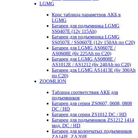
LGMG
Крос таблица параметров АКБ в
LGMG
Батареи для подъемника LGMG
SS0407E (12v 115Ah)
Батареи для подъемника LGMG
SS0507E / SS0607E (12v 150Ah по С20)
Батареи для LGMG AS0607E /
AS0608E (6v 225Ah по С20)
Батареи для LGMG AS0808E /
AS1012E / AS1212 (6v 240Ah по С20)
Батареи для LGMG AS1413E (6v 300Ah
по С20)
ZOOMLION
Таблица соответствия АКБ для
подъемников
Батареи для серии ZS0607, 0608, 0808
DC / HD
Батареи для серии ZS1012 DC / HD
Батареи для подъемников ZS1212 1414
мод. DC / HD
Батареи для коленчатых подъемников
ZA14JE, ZA20JE