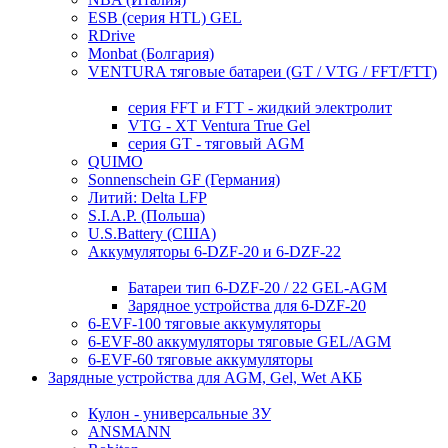
ESB (серия HTL) GEL
RDrive
Monbat (Болгария)
VENTURA тяговые батареи (GT / VTG / FFT/FTT)
серия FFT и FTT - жидкий электролит
VTG - XT Ventura True Gel
серия GT - тяговый AGM
QUIMO
Sonnenschein GF (Германия)
Литий: Delta LFP
S.I.A.P. (Польша)
U.S.Battery (США)
Аккумуляторы 6-DZF-20 и 6-DZF-22
Батареи тип 6-DZF-20 / 22 GEL-AGM
Зарядное устройства для 6-DZF-20
6-EVF-100 тяговые аккумуляторы
6-EVF-80 аккумуляторы тяговые GEL/AGM
6-EVF-60 тяговые аккумуляторы
Зарядные устройства для AGM, Gel, Wet АКБ
Кулон - универсальные ЗУ
ANSMANN