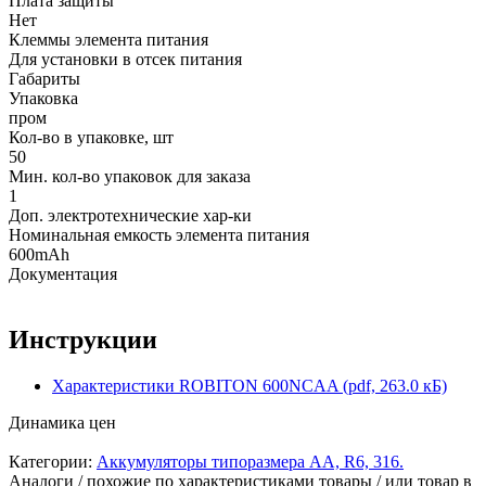
Плата защиты
Нет
Клеммы элемента питания
Для установки в отсек питания
Габариты
Упаковка
пром
Кол-во в упаковке, шт
50
Мин. кол-во упаковок для заказа
1
Доп. электротехнические хар-ки
Номинальная емкость элемента питания
600mAh
Документация
Инструкции
Характеристики ROBITON 600NCAA (pdf, 263.0 кБ)
Динамика цен
Категории:
Аккумуляторы типоразмера АА, R6, 316.
Аналоги / похожие по характеристиками товары / или товар в