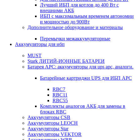
Лучший ИБП для котлов до 400 Вт с
внешними АКБ
ИБП с максимальным временем автономии
и мощностью до 900Вт
Дополнительное оборудование и материалы
Перемычки межаккумуляторные
Аккумуляторы для ибп
MUST
Stark ЛИТИЙ-ИОННЫЕ БАТАРЕИ
Батарея APC: аккумуляторы для ups apc, аналоги.
Батарейные картриджи UPS для ИБП APC
RBC7
RBC11
RBC55
Комплекты аналогов АКБ для замены в
блоках RBC
Аккумуляторы CSB
Аккумуляторы LEOCH
Аккумуляторы Star
Аккумуляторы VEKTOR
Аккумуляторы WBR