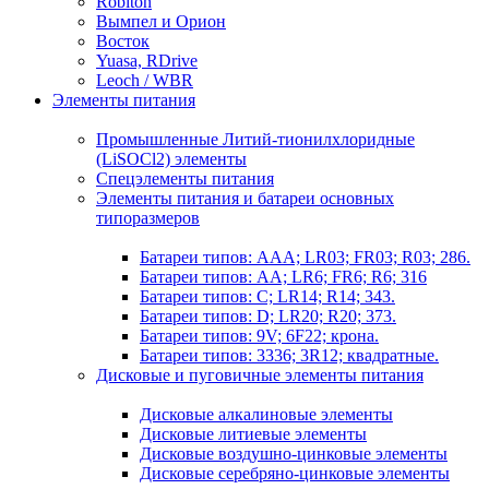
Robiton
Вымпел и Орион
Восток
Yuasa, RDrive
Leoch / WBR
Элементы питания
Промышленные Литий-тионилхлоридные
(LiSOCl2) элементы
Спецэлементы питания
Элементы питания и батареи основных
типоразмеров
Батареи типов: AAA; LR03; FR03; R03; 286.
Батареи типов: AA; LR6; FR6; R6; 316
Батареи типов: C; LR14; R14; 343.
Батареи типов: D; LR20; R20; 373.
Батареи типов: 9V; 6F22; крона.
Батареи типов: 3336; 3R12; квадратные.
Дисковые и пуговичные элементы питания
Дисковые алкалиновые элементы
Дисковые литиевые элементы
Дисковые воздушно-цинковые элементы
Дисковые серебряно-цинковые элементы