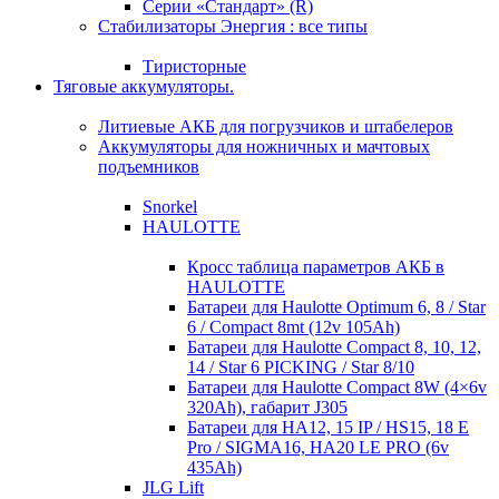
Серии «Стандарт» (R)
Стабилизаторы Энергия : все типы
Тиристорные
Тяговые аккумуляторы.
Литиевые АКБ для погрузчиков и штабелеров
Аккумуляторы для ножничных и мачтовых
подъемников
Snorkel
HAULOTTE
Кросc таблица параметров АКБ в
HAULOTTE
Батареи для Haulotte Optimum 6, 8 / Star
6 / Compact 8mt (12v 105Ah)
Батареи для Haulotte Compact 8, 10, 12,
14 / Star 6 PICKING / Star 8/10
Батареи для Haulotte Compact 8W (4×6v
320Ah), габарит J305
Батареи для HA12, 15 IP / HS15, 18 E
Pro / SIGMA16, HA20 LE PRO (6v
435Ah)
JLG Lift