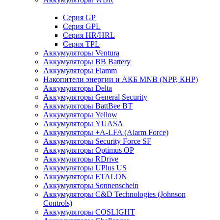
Cерия GP
Серия GPL
Серия HR/HRL
Серия TPL
Аккумуляторы Ventura
Аккумуляторы BB Battery
Аккумуляторы Fiamm
Накопители энергии и АКБ MNB (NPP, КНР)
Аккумуляторы Delta
Аккумуляторы General Security
Аккумуляторы BattBee BT
Аккумуляторы Yellow
Аккумуляторы YUASA
Аккумуляторы +A-LFA (Alarm Force)
Аккумуляторы Security Force SF
Аккумуляторы Optimus OP
Аккумуляторы RDrive
Аккумуляторы UPlus US
Аккумуляторы ETALON
Аккумуляторы Sonnenschein
Аккумуляторы С&D Technologies (Johnson
Controls)
Аккумуляторы COSLIGHT