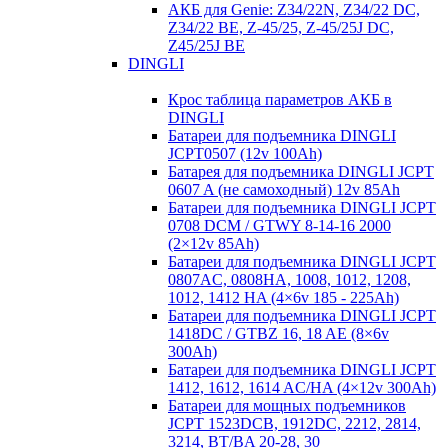
АКБ для Genie: Z34/22N, Z34/22 DC,
Z34/22 BE, Z-45/25, Z-45/25J DC,
Z45/25J BE
DINGLI
Крос таблица параметров АКБ в
DINGLI
Батареи для подъемника DINGLI
JCPT0507 (12v 100Ah)
Батарея для подъемника DINGLI JCPT
0607 A (не самоходный) 12v 85Ah
Батареи для подъемника DINGLI JCPT
0708 DCM / GTWY 8-14-16 2000
(2×12v 85Ah)
Батареи для подъемника DINGLI JCPT
0807AC, 0808HA, 1008, 1012, 1208,
1012, 1412 HA (4×6v 185 - 225Ah)
Батареи для подъемника DINGLI JCPT
1418DC / GTBZ 16, 18 AE (8×6v
300Ah)
Батареи для подъемника DINGLI JCPT
1412, 1612, 1614 AC/HA (4×12v 300Ah)
Батареи для мощных подъемников
JCPT 1523DCB, 1912DC, 2212, 2814,
3214, BT/BA 20-28, 30