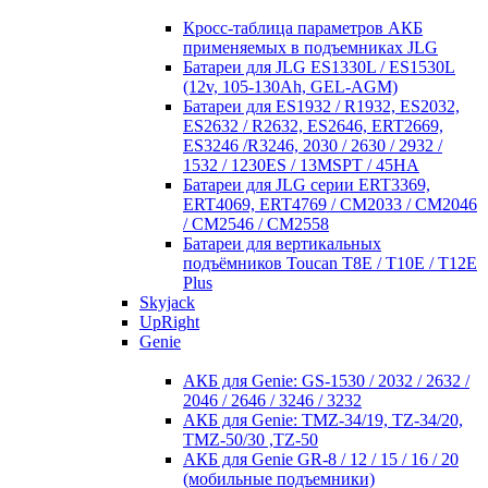
Кросc-таблица параметров АКБ
применяемых в подъемниках JLG
Батареи для JLG ES1330L / ES1530L
(12v, 105-130Ah, GEL-AGM)
Батареи для ES1932 / R1932, ES2032,
ES2632 / R2632, ES2646, ERT2669,
ES3246 /R3246, 2030 / 2630 / 2932 /
1532 / 1230ES / 13MSPT / 45HA
Батареи для JLG серии ERT3369,
ERT4069, ERT4769 / CM2033 / CM2046
/ CM2546 / CM2558
Батареи для вертикальных
подъёмников Toucan T8E / T10E / T12E
Plus
Skyjack
UpRight
Genie
АКБ для Genie: GS-1530 / 2032 / 2632 /
2046 / 2646 / 3246 / 3232
АКБ для Genie: TMZ-34/19, TZ-34/20,
TMZ-50/30 ,TZ-50
АКБ для Genie GR-8 / 12 / 15 / 16 / 20
(мобильные подъемники)