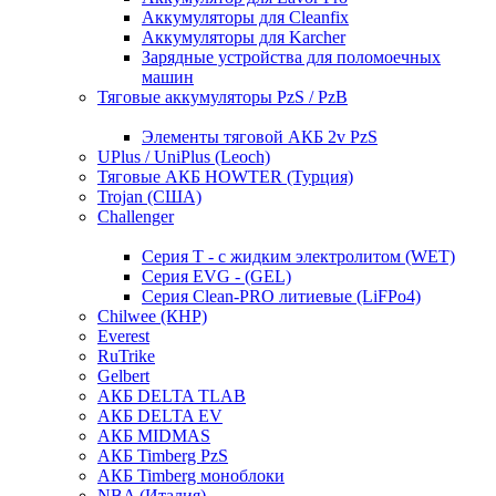
Аккумуляторы для Cleanfix
Аккумуляторы для Karcher
Зарядные устройства для поломоечных
машин
Тяговые аккумуляторы PzS / PzB
Элементы тяговой АКБ 2v PzS
UPlus / UniPlus (Leoch)
Тяговые АКБ HOWTER (Турция)
Trojan (США)
Challenger
Серия T - с жидким электролитом (WET)
Серия EVG - (GEL)
Серия Clean-PRO литиевые (LiFPo4)
Chilwee (КНР)
Everest
RuTrike
Gelbert
АКБ DELTA TLAB
АКБ DELTA EV
АКБ MIDMAS
АКБ Timberg PzS
АКБ Timberg моноблоки
NBA (Италия)