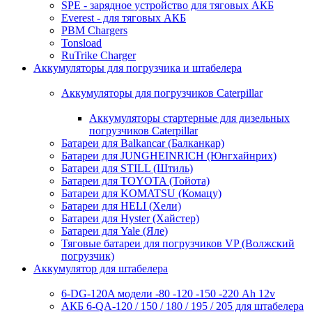
SPE - зарядное устройство для тяговых АКБ
Everest - для тяговых АКБ
PBM Chargers
Tonsload
RuTrike Charger
Аккумуляторы для погрузчика и штабелера
Аккумуляторы для погрузчиков Caterpillar
Аккумуляторы стартерные для дизельных
погрузчиков Caterpillar
Батареи для Balkancar (Балканкар)
Батареи для JUNGHEINRICH (Юнгхайнрих)
Батареи для STILL (Штиль)
Батареи для TOYOTA (Тойота)
Батареи для KOMATSU (Комацу)
Батареи для HELI (Хели)
Батареи для Hyster (Хайстер)
Батареи для Yale (Яле)
Тяговые батареи для погрузчиков VP (Волжский
погрузчик)
Аккумулятор для штабелера
6-DG-120A модели -80 -120 -150 -220 Ah 12v
АКБ 6-QA-120 / 150 / 180 / 195 / 205 для штабелера