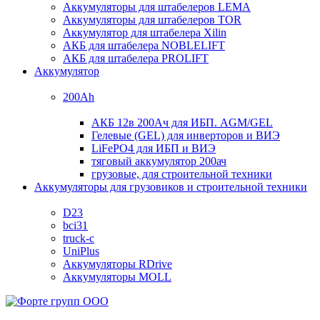
Аккумуляторы для штабелеров LEMA
Аккумуляторы для штабелеров TOR
Аккумулятор для штабелера Xilin
АКБ для штабелера NOBLELIFT
АКБ для штабелера PROLIFT
Аккумулятор
200Ah
АКБ 12в 200Ач для ИБП. AGM/GEL
Гелевые (GEL) для инверторов и ВИЭ
LiFePO4 для ИБП и ВИЭ
тяговый аккумулятор 200ач
грузовые, для строительной техники
Аккумуляторы для грузовиков и строительной техники
D23
bci31
truck-c
UniPlus
Аккумуляторы RDrive
Аккумуляторы MOLL