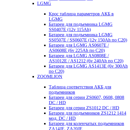
LGMG
Крос таблица параметров АКБ в
LGMG
Батареи для подъемника LGMG
SS0407E (12v 115Ah)
Батареи для подъемника LGMG
SS0507E / SS0607E (12v 150Ah по С20)
Батареи для LGMG AS0607E /
AS0608E (6v 225Ah по С20)
Батареи для LGMG AS0808E /
AS1012E / AS1212 (6v 240Ah по С20)
Батареи для LGMG AS1413E (6v 300Ah
по С20)
ZOOMLION
Таблица соответствия АКБ для
подъемников
Батареи для серии ZS0607, 0608, 0808
DC / HD
Батареи для серии ZS1012 DC / HD
Батареи для подъемников ZS1212 1414
мод. DC / HD
Батареи для коленчатых подъемников
ZA14JE, ZA20JE