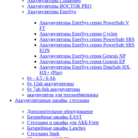
Аккумуляторы Challenger
Аккумуляторы ВОСТОК PRO
Аккумуляторы EnerSys
Аккумуляторы EnerSys серии PowerSafe V
FT
Аккумуляторы EnerSys серии Cyclon
Аккумуляторы EnerSys серии PowerSafe SBS
Аккумуляторы EnerSys серии PowerSafe SBS
EON
Аккумуляторы EnerSys серия Genesis NP
Аккумуляторы EnerSys серия Genesis EP
Аккумуляторы EnerSys серии DataSafe HX,
HX+ (Plus)
6v - 4.5 / 6 Ah
6v 12ah аккумуляторы
6v 7ah-9ah аккумуляторы
аккумулятор для теплообменника
Аккумуляторные шкафы, стеллажи
Дополнительное оборудование
Батарейные шкафы EAST
Стеллажи и шкафы для АКБ Forte
Батарейные шкафы Lanches
Стеллажи Stark