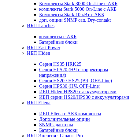
Комплекты Stark 3000 On-Line с АКБ
комплекты Stark 5000 On-Line с АКБ
Комплекты Stark 10 кВт с АКБ
доп. опции SNMP catt, Dry-contakt
ИБП Lanches
комплекты с АКБ
Батарейные блоки
ИБП East Power
ИБП Hiden
Серия HS35 HRK25
Серия HPS20 (НЧ с корректором
напряжения)
Серия HS20 / HS25 (ВЧ, OFF-Line)
Серия HPS30 (НЧ, OFF-Line)
ИБП Hiden HPS20 с аккумуляторами
ИБП серии HS20/HPS30 с аккумуляторами
ИБП Eltena
ИБП Eltena с АКБ комплекты
Дополнительные опции
SNMP адаптеры
Батарейные блоки
ИБП Энергия : Гарант, Pro