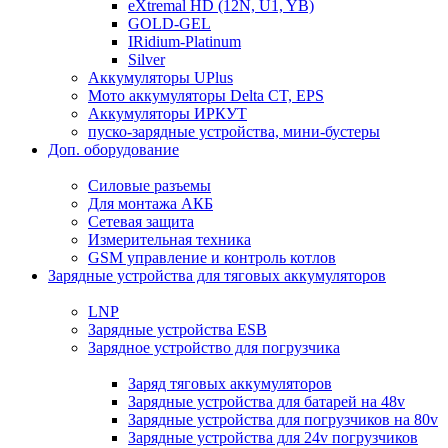
eXtremal HD (12N, U1, YB)
GOLD-GEL
IRidium-Platinum
Silver
Аккумуляторы UPlus
Мото аккумуляторы Delta CT, EPS
Аккумуляторы ИРКУТ
пуско-зарядные устройства, мини-бустеры
Доп. оборудование
Силовые разъемы
Для монтажа АКБ
Сетевая защита
Измерительная техника
GSM управление и контроль котлов
Зарядные устройства для тяговых аккумуляторов
LNP
Зарядные устройства ESB
Зарядное устройство для погрузчика
Заряд тяговых аккумуляторов
Зарядные устройства для батарей на 48v
Зарядные устройства для погрузчиков на 80v
Зарядные устройства для 24v погрузчиков