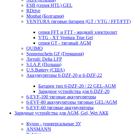
ESB (серия HTL) GEL
RDrive
Monbat (Болгария)
VENTURA тяговые батареи (GT / VTG / FFT/FTT)
серия FFT и FTT - жидкий электролит
VTG - XT Ventura True Gel
серия GT - тяговый AGM
QUIMO
Sonnenschein GF (Германия)
Литий: Delta LFP
S.I.A.P. (Польша)
U.S.Battery (США)
Аккумуляторы 6-DZF-20 и 6-DZF-22
Батареи тип 6-DZF-20 / 22 GEL-AGM
Зарядное устройства для 6-DZF-20
6-EVF-100 тяговые аккумуляторы
6-EVF-80 аккумуляторы тяговые GEL/AGM
6-EVF-60 тяговые аккумуляторы
Зарядные устройства для AGM, Gel, Wet АКБ
Кулон - универсальные ЗУ
ANSMANN