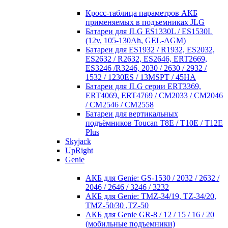
Кросc-таблица параметров АКБ
применяемых в подъемниках JLG
Батареи для JLG ES1330L / ES1530L
(12v, 105-130Ah, GEL-AGM)
Батареи для ES1932 / R1932, ES2032,
ES2632 / R2632, ES2646, ERT2669,
ES3246 /R3246, 2030 / 2630 / 2932 /
1532 / 1230ES / 13MSPT / 45HA
Батареи для JLG серии ERT3369,
ERT4069, ERT4769 / CM2033 / CM2046
/ CM2546 / CM2558
Батареи для вертикальных
подъёмников Toucan T8E / T10E / T12E
Plus
Skyjack
UpRight
Genie
АКБ для Genie: GS-1530 / 2032 / 2632 /
2046 / 2646 / 3246 / 3232
АКБ для Genie: TMZ-34/19, TZ-34/20,
TMZ-50/30 ,TZ-50
АКБ для Genie GR-8 / 12 / 15 / 16 / 20
(мобильные подъемники)