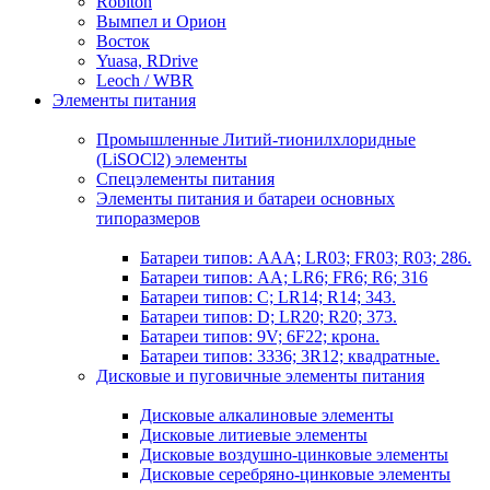
Robiton
Вымпел и Орион
Восток
Yuasa, RDrive
Leoch / WBR
Элементы питания
Промышленные Литий-тионилхлоридные
(LiSOCl2) элементы
Спецэлементы питания
Элементы питания и батареи основных
типоразмеров
Батареи типов: AAA; LR03; FR03; R03; 286.
Батареи типов: AA; LR6; FR6; R6; 316
Батареи типов: C; LR14; R14; 343.
Батареи типов: D; LR20; R20; 373.
Батареи типов: 9V; 6F22; крона.
Батареи типов: 3336; 3R12; квадратные.
Дисковые и пуговичные элементы питания
Дисковые алкалиновые элементы
Дисковые литиевые элементы
Дисковые воздушно-цинковые элементы
Дисковые серебряно-цинковые элементы