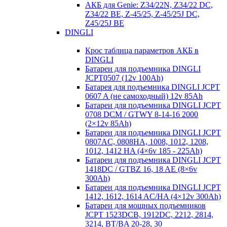
АКБ для Genie: Z34/22N, Z34/22 DC,
Z34/22 BE, Z-45/25, Z-45/25J DC,
Z45/25J BE
DINGLI
Крос таблица параметров АКБ в
DINGLI
Батареи для подъемника DINGLI
JCPT0507 (12v 100Ah)
Батарея для подъемника DINGLI JCPT
0607 A (не самоходный) 12v 85Ah
Батареи для подъемника DINGLI JCPT
0708 DCM / GTWY 8-14-16 2000
(2×12v 85Ah)
Батареи для подъемника DINGLI JCPT
0807AC, 0808HA, 1008, 1012, 1208,
1012, 1412 HA (4×6v 185 - 225Ah)
Батареи для подъемника DINGLI JCPT
1418DC / GTBZ 16, 18 AE (8×6v
300Ah)
Батареи для подъемника DINGLI JCPT
1412, 1612, 1614 AC/HA (4×12v 300Ah)
Батареи для мощных подъемников
JCPT 1523DCB, 1912DC, 2212, 2814,
3214, BT/BA 20-28, 30