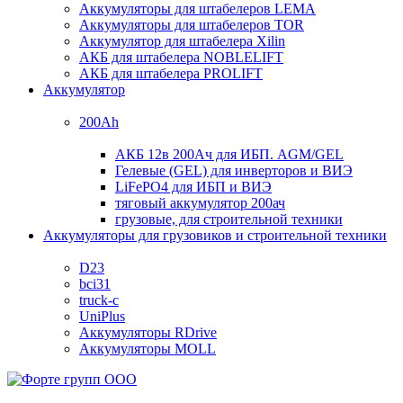
Аккумуляторы для штабелеров LEMA
Аккумуляторы для штабелеров TOR
Аккумулятор для штабелера Xilin
АКБ для штабелера NOBLELIFT
АКБ для штабелера PROLIFT
Аккумулятор
200Ah
АКБ 12в 200Ач для ИБП. AGM/GEL
Гелевые (GEL) для инверторов и ВИЭ
LiFePO4 для ИБП и ВИЭ
тяговый аккумулятор 200ач
грузовые, для строительной техники
Аккумуляторы для грузовиков и строительной техники
D23
bci31
truck-c
UniPlus
Аккумуляторы RDrive
Аккумуляторы MOLL