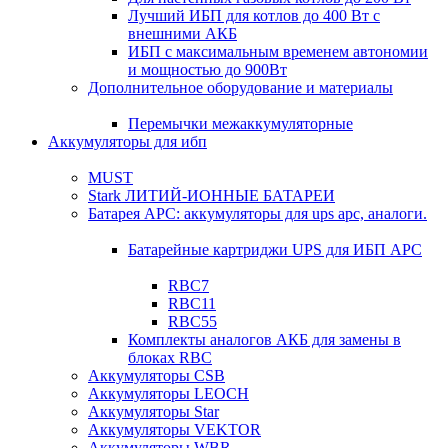
Лучший ИБП для котлов до 400 Вт с
внешними АКБ
ИБП с максимальным временем автономии
и мощностью до 900Вт
Дополнительное оборудование и материалы
Перемычки межаккумуляторные
Аккумуляторы для ибп
MUST
Stark ЛИТИЙ-ИОННЫЕ БАТАРЕИ
Батарея APC: аккумуляторы для ups apc, аналоги.
Батарейные картриджи UPS для ИБП APC
RBC7
RBC11
RBC55
Комплекты аналогов АКБ для замены в
блоках RBC
Аккумуляторы CSB
Аккумуляторы LEOCH
Аккумуляторы Star
Аккумуляторы VEKTOR
Аккумуляторы WBR