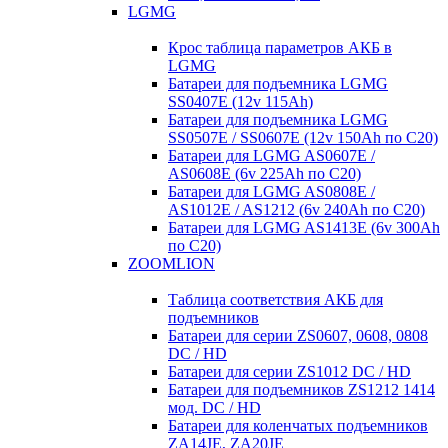
LGMG
Крос таблица параметров АКБ в
LGMG
Батареи для подъемника LGMG
SS0407E (12v 115Ah)
Батареи для подъемника LGMG
SS0507E / SS0607E (12v 150Ah по С20)
Батареи для LGMG AS0607E /
AS0608E (6v 225Ah по С20)
Батареи для LGMG AS0808E /
AS1012E / AS1212 (6v 240Ah по С20)
Батареи для LGMG AS1413E (6v 300Ah
по С20)
ZOOMLION
Таблица соответствия АКБ для
подъемников
Батареи для серии ZS0607, 0608, 0808
DC / HD
Батареи для серии ZS1012 DC / HD
Батареи для подъемников ZS1212 1414
мод. DC / HD
Батареи для коленчатых подъемников
ZA14JE, ZA20JE