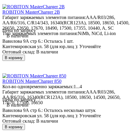
ROBITON MasterCharger 2B
Габарит заряжаемых элементов питания:
AAA/R03/286,
AA/R6/316, C/R14/343, 16340(RCR123A), 18500, 18650, 14500,
26650, 22650, 17670, 18490, 17500, 17355, 10440, A, SC
Цена по запросу
Тип заряжаемых элементов питания:
NiMh, NiCd, Li-ion
В наличии
Вавилова 9А стр 6.:
Осталась 1 шт.
Кантемировская ул. 58 (для юр.лиц ):
Уточняйте
Оптовый склад:
В наличии
В корзину
ROBITON MasterCharger 850
Кол-во одновременно заряжаемых:
1...4
Габарит заряжаемых элементов питания:
AAA/R03/286,
AA/R6/316, 16340(RCR123A), 18500, 18650, 14500, 26650,
Цена по запросу
17670, 17500, 16650
В наличии
Вавилова 9А стр 6.:
Осталось несколько штук
Кантемировская ул. 58 (для юр.лиц ):
Уточняйте
Оптовый склад:
В наличии
В корзину