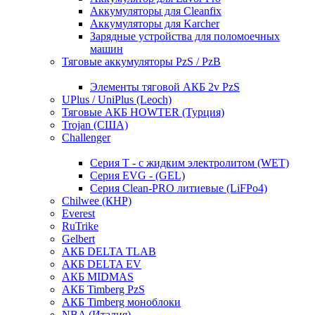
Аккумуляторы для Cleanfix
Аккумуляторы для Karcher
Зарядные устройства для поломоечных
машин
Тяговые аккумуляторы PzS / PzB
Элементы тяговой АКБ 2v PzS
UPlus / UniPlus (Leoch)
Тяговые АКБ HOWTER (Турция)
Trojan (США)
Challenger
Серия T - с жидким электролитом (WET)
Серия EVG - (GEL)
Серия Clean-PRO литиевые (LiFPo4)
Chilwee (КНР)
Everest
RuTrike
Gelbert
АКБ DELTA TLAB
АКБ DELTA EV
АКБ MIDMAS
АКБ Timberg PzS
АКБ Timberg моноблоки
NBA (Италия)