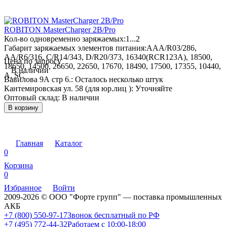
ROBITON MasterCharger 2B/Pro
Кол-во одновременно заряжаемых:
1...2
Габарит заряжаемых элементов питания:
AAA/R03/286,
AA/R6/316, C/R14/343, D/R20/373, 16340(RCR123A), 18500,
Цена по запросу
18650, 14500, 26650, 22650, 17670, 18490, 17500, 17355, 10440,
В наличии
A, SC
Вавилова 9А стр 6.:
Осталось несколько штук
Кантемировская ул. 58 (для юр.лиц ):
Уточняйте
Оптовый склад:
В наличии
В корзину
Главная
Каталог
0
Корзина
0
Избранное
Войти
2009-2026 © ООО "Форте групп" — поставка промышленных
АКБ
+7 (800) 550-97-17
Звонок бесплатный по РФ
+7 (495) 772-44-32
Работаем с 10:00-18:00