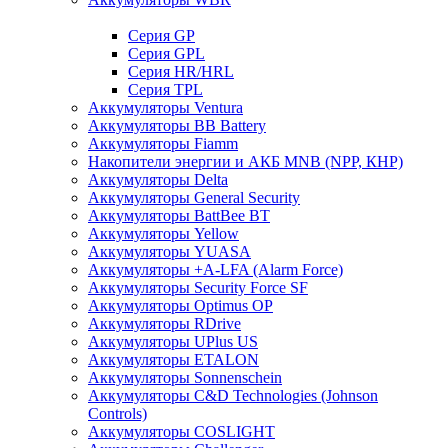
Cерия GP
Серия GPL
Серия HR/HRL
Серия TPL
Аккумуляторы Ventura
Аккумуляторы BB Battery
Аккумуляторы Fiamm
Накопители энергии и АКБ MNB (NPP, КНР)
Аккумуляторы Delta
Аккумуляторы General Security
Аккумуляторы BattBee BT
Аккумуляторы Yellow
Аккумуляторы YUASA
Аккумуляторы +A-LFA (Alarm Force)
Аккумуляторы Security Force SF
Аккумуляторы Optimus OP
Аккумуляторы RDrive
Аккумуляторы UPlus US
Аккумуляторы ETALON
Аккумуляторы Sonnenschein
Аккумуляторы С&D Technologies (Johnson
Controls)
Аккумуляторы COSLIGHT