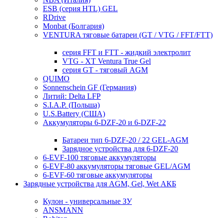
ESB (серия HTL) GEL
RDrive
Monbat (Болгария)
VENTURA тяговые батареи (GT / VTG / FFT/FTT)
серия FFT и FTT - жидкий электролит
VTG - XT Ventura True Gel
серия GT - тяговый AGM
QUIMO
Sonnenschein GF (Германия)
Литий: Delta LFP
S.I.A.P. (Польша)
U.S.Battery (США)
Аккумуляторы 6-DZF-20 и 6-DZF-22
Батареи тип 6-DZF-20 / 22 GEL-AGM
Зарядное устройства для 6-DZF-20
6-EVF-100 тяговые аккумуляторы
6-EVF-80 аккумуляторы тяговые GEL/AGM
6-EVF-60 тяговые аккумуляторы
Зарядные устройства для AGM, Gel, Wet АКБ
Кулон - универсальные ЗУ
ANSMANN