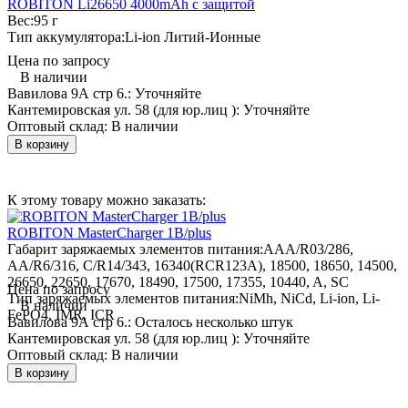
ROBITON Li26650 4000mАh с защитой
Вес:
95 г
Тип аккумулятора:
Li-ion Литий-Ионные
Цена по запросу
В наличии
Вавилова 9А стр 6.:
Уточняйте
Кантемировская ул. 58 (для юр.лиц ):
Уточняйте
Оптовый склад:
В наличии
В корзину
К этому товару можно заказать:
ROBITON MasterCharger 1B/plus
Габарит заряжаемых элементов питания:
AAA/R03/286,
AA/R6/316, C/R14/343, 16340(RCR123A), 18500, 18650, 14500,
26650, 22650, 17670, 18490, 17500, 17355, 10440, A, SC
Цена по запросу
Тип заряжаемых элементов питания:
NiMh, NiCd, Li-ion, Li-
В наличии
FePO4, IMR, ICR
Вавилова 9А стр 6.:
Осталось несколько штук
Кантемировская ул. 58 (для юр.лиц ):
Уточняйте
Оптовый склад:
В наличии
В корзину