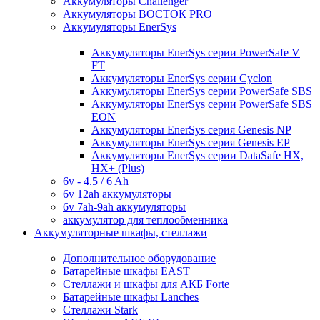
Аккумуляторы Challenger
Аккумуляторы ВОСТОК PRO
Аккумуляторы EnerSys
Аккумуляторы EnerSys серии PowerSafe V
FT
Аккумуляторы EnerSys серии Cyclon
Аккумуляторы EnerSys серии PowerSafe SBS
Аккумуляторы EnerSys серии PowerSafe SBS
EON
Аккумуляторы EnerSys серия Genesis NP
Аккумуляторы EnerSys серия Genesis EP
Аккумуляторы EnerSys серии DataSafe HX,
HX+ (Plus)
6v - 4.5 / 6 Ah
6v 12ah аккумуляторы
6v 7ah-9ah аккумуляторы
аккумулятор для теплообменника
Аккумуляторные шкафы, стеллажи
Дополнительное оборудование
Батарейные шкафы EAST
Стеллажи и шкафы для АКБ Forte
Батарейные шкафы Lanches
Стеллажи Stark