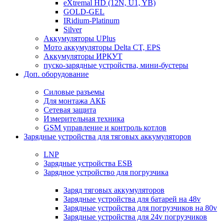
eXtremal HD (12N, U1, YB)
GOLD-GEL
IRidium-Platinum
Silver
Аккумуляторы UPlus
Мото аккумуляторы Delta CT, EPS
Аккумуляторы ИРКУТ
пуско-зарядные устройства, мини-бустеры
Доп. оборудование
Силовые разъемы
Для монтажа АКБ
Сетевая защита
Измерительная техника
GSM управление и контроль котлов
Зарядные устройства для тяговых аккумуляторов
LNP
Зарядные устройства ESB
Зарядное устройство для погрузчика
Заряд тяговых аккумуляторов
Зарядные устройства для батарей на 48v
Зарядные устройства для погрузчиков на 80v
Зарядные устройства для 24v погрузчиков