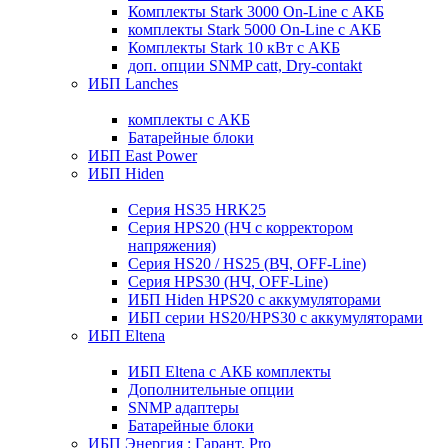
Комплекты Stark 3000 On-Line с АКБ
комплекты Stark 5000 On-Line с АКБ
Комплекты Stark 10 кВт с АКБ
доп. опции SNMP catt, Dry-contakt
ИБП Lanches
комплекты с АКБ
Батарейные блоки
ИБП East Power
ИБП Hiden
Серия HS35 HRK25
Серия HPS20 (НЧ с корректором
напряжения)
Серия HS20 / HS25 (ВЧ, OFF-Line)
Серия HPS30 (НЧ, OFF-Line)
ИБП Hiden HPS20 с аккумуляторами
ИБП серии HS20/HPS30 с аккумуляторами
ИБП Eltena
ИБП Eltena с АКБ комплекты
Дополнительные опции
SNMP адаптеры
Батарейные блоки
ИБП Энергия : Гарант, Pro