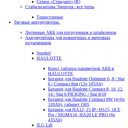
Серии «Стандарт» (R)
Стабилизаторы Энергия : все типы
Тиристорные
Тяговые аккумуляторы.
Литиевые АКБ для погрузчиков и штабелеров
Аккумуляторы для ножничных и мачтовых
подъемников
Snorkel
HAULOTTE
Кросc таблица параметров АКБ в
HAULOTTE
Батареи для Haulotte Optimum 6, 8 / Star
6 / Compact 8mt (12v 105Ah)
Батареи для Haulotte Compact 8, 10, 12,
14 / Star 6 PICKING / Star 8/10
Батареи для Haulotte Compact 8W (4×6v
320Ah), габарит J305
Батареи для HA12, 15 IP / HS15, 18 E
Pro / SIGMA16, HA20 LE PRO (6v
435Ah)
JLG Lift