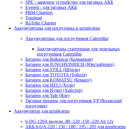
SPE - зарядное устройство для тяговых АКБ
Everest - для тяговых АКБ
PBM Chargers
Tonsload
RuTrike Charger
Аккумуляторы для погрузчика и штабелера
Аккумуляторы для погрузчиков Caterpillar
Аккумуляторы стартерные для дизельных
погрузчиков Caterpillar
Батареи для Balkancar (Балканкар)
Батареи для JUNGHEINRICH (Юнгхайнрих)
Батареи для STILL (Штиль)
Батареи для TOYOTA (Тойота)
Батареи для KOMATSU (Комацу)
Батареи для HELI (Хели)
Батареи для Hyster (Хайстер)
Батареи для Yale (Яле)
Тяговые батареи для погрузчиков VP (Волжский
погрузчик)
Аккумулятор для штабелера
6-DG-120A модели -80 -120 -150 -220 Ah 12v
АКБ 6-QA-120 / 150 / 180 / 195 / 205 для штабелера