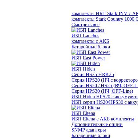
комплекты ИБП Stark INV с А
комплекты Stark Country 1000 
Смотреть все
ИБП Lanches
комплекты с АКБ
Батарейные блоки
ИБП East Power
ИБП Hiden
Серия HS35 HRK25
Серия HPS20 (НЧ с корректор
Серия HS20 / HS25 (ВЧ, OFF-Li
Серия HPS30 (НЧ, OFF-Line)
ИБП Hiden HPS20 с аккумулят
ИБП серии HS20/HPS30 с акку
ИБП Eltena
ИБП Eltena с АКБ комплекты
Дополнительные опции
SNMP адаптеры
Батарейные блоки