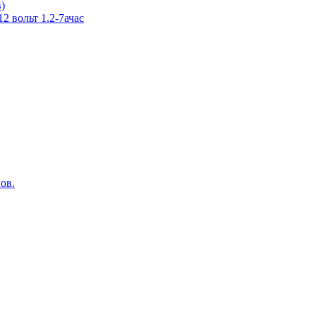
в)
 вольт 1.2-7ачас
ов.