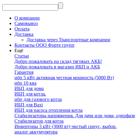
О компании
Самовывоз
Оплата
Доставка
Доставка через Транспортные компании
Контакты ООО Форте групп
Ещё
Статьи
Добро пожаловать на склад тяговых АКБ!
Добро пожаловать в магазин ИБП и АКБ
Гарантия
ибп 5 кВт активная честная мощность (5000 Вт)
ибп 10 ква
ИБП для дома
ИБП для котла.
ибп для газового котла
ИБП для Baxi
ИБП для насоса отопления котла
Стабилизаторы напряжения. Для дачи или дома, однофаз
Стабилизатор для котла
Инверторы 3 кВт (3000 вт) чистый синус, выбор.
аналог аккумулятора