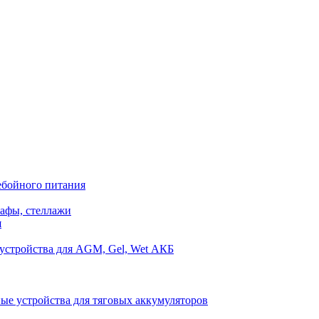
ебойного питания
афы, стеллажи
я
устройства для AGM, Gel, Wet АКБ
ые устройства для тяговых аккумуляторов