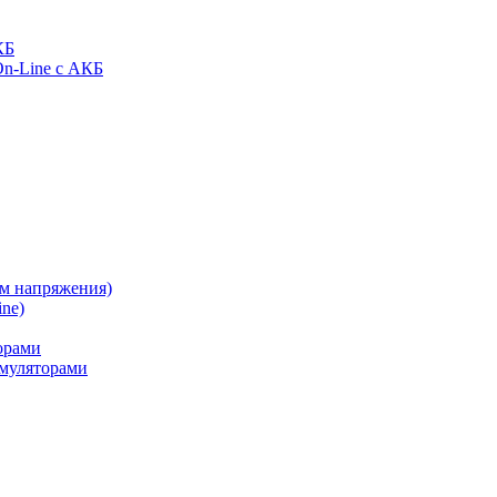
КБ
On-Line с АКБ
ом напряжения)
ne)
орами
муляторами