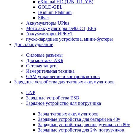
eXtremal HD (12N, U1, YB)
GOLD-GEL
IRidium-Platinum
Silver
Аккумуляторы UPlus
Мото аккумуляторы Delta CT, EPS
Аккумуляторы ИРКУТ
пуско-зарядные устройства, мини-бустеры
Доп. оборудование
Силовые разъемы
Для монтажа АКБ
Сетевая защита
Измерительная техника
GSM управление и контроль котлов
Зарядные устройства для тяговых аккумуляторов
LNP
Зарядные устройства ESB
Зарядное устройство для погрузчика
Заряд тяговых аккумуляторов
Зарядные устройства для батарей на 48v
Зарядные устройства для погрузчиков на 80v
Зарядные устройства для 24v погрузчиков