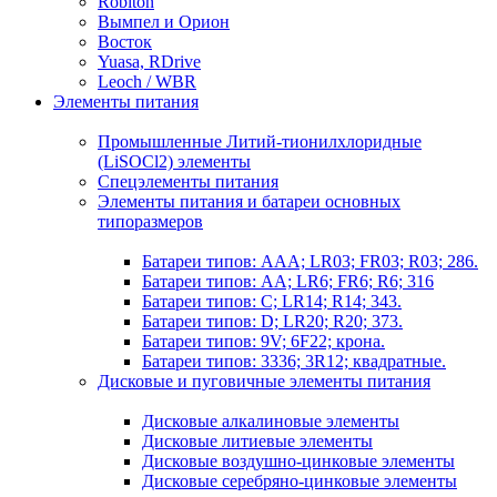
Robiton
Вымпел и Орион
Восток
Yuasa, RDrive
Leoch / WBR
Элементы питания
Промышленные Литий-тионилхлоридные
(LiSOCl2) элементы
Спецэлементы питания
Элементы питания и батареи основных
типоразмеров
Батареи типов: AAA; LR03; FR03; R03; 286.
Батареи типов: AA; LR6; FR6; R6; 316
Батареи типов: C; LR14; R14; 343.
Батареи типов: D; LR20; R20; 373.
Батареи типов: 9V; 6F22; крона.
Батареи типов: 3336; 3R12; квадратные.
Дисковые и пуговичные элементы питания
Дисковые алкалиновые элементы
Дисковые литиевые элементы
Дисковые воздушно-цинковые элементы
Дисковые серебряно-цинковые элементы