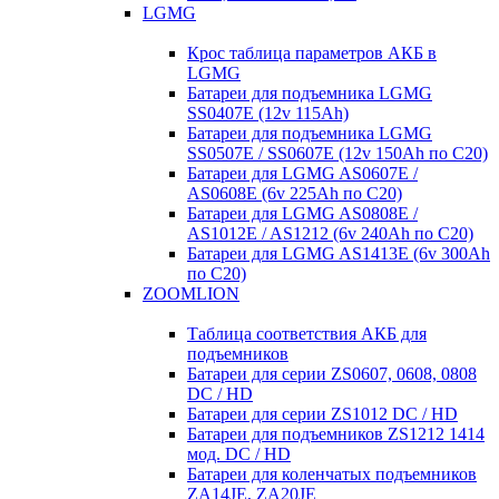
LGMG
Крос таблица параметров АКБ в
LGMG
Батареи для подъемника LGMG
SS0407E (12v 115Ah)
Батареи для подъемника LGMG
SS0507E / SS0607E (12v 150Ah по С20)
Батареи для LGMG AS0607E /
AS0608E (6v 225Ah по С20)
Батареи для LGMG AS0808E /
AS1012E / AS1212 (6v 240Ah по С20)
Батареи для LGMG AS1413E (6v 300Ah
по С20)
ZOOMLION
Таблица соответствия АКБ для
подъемников
Батареи для серии ZS0607, 0608, 0808
DC / HD
Батареи для серии ZS1012 DC / HD
Батареи для подъемников ZS1212 1414
мод. DC / HD
Батареи для коленчатых подъемников
ZA14JE, ZA20JE