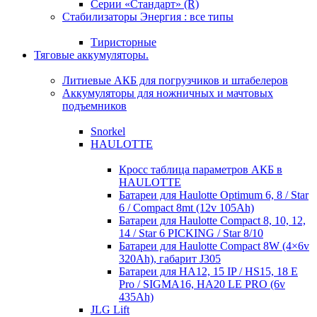
Серии «Стандарт» (R)
Стабилизаторы Энергия : все типы
Тиристорные
Тяговые аккумуляторы.
Литиевые АКБ для погрузчиков и штабелеров
Аккумуляторы для ножничных и мачтовых
подъемников
Snorkel
HAULOTTE
Кросc таблица параметров АКБ в
HAULOTTE
Батареи для Haulotte Optimum 6, 8 / Star
6 / Compact 8mt (12v 105Ah)
Батареи для Haulotte Compact 8, 10, 12,
14 / Star 6 PICKING / Star 8/10
Батареи для Haulotte Compact 8W (4×6v
320Ah), габарит J305
Батареи для HA12, 15 IP / HS15, 18 E
Pro / SIGMA16, HA20 LE PRO (6v
435Ah)
JLG Lift