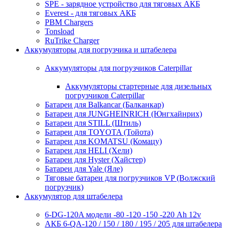
SPE - зарядное устройство для тяговых АКБ
Everest - для тяговых АКБ
PBM Chargers
Tonsload
RuTrike Charger
Аккумуляторы для погрузчика и штабелера
Аккумуляторы для погрузчиков Caterpillar
Аккумуляторы стартерные для дизельных
погрузчиков Caterpillar
Батареи для Balkancar (Балканкар)
Батареи для JUNGHEINRICH (Юнгхайнрих)
Батареи для STILL (Штиль)
Батареи для TOYOTA (Тойота)
Батареи для KOMATSU (Комацу)
Батареи для HELI (Хели)
Батареи для Hyster (Хайстер)
Батареи для Yale (Яле)
Тяговые батареи для погрузчиков VP (Волжский
погрузчик)
Аккумулятор для штабелера
6-DG-120A модели -80 -120 -150 -220 Ah 12v
АКБ 6-QA-120 / 150 / 180 / 195 / 205 для штабелера