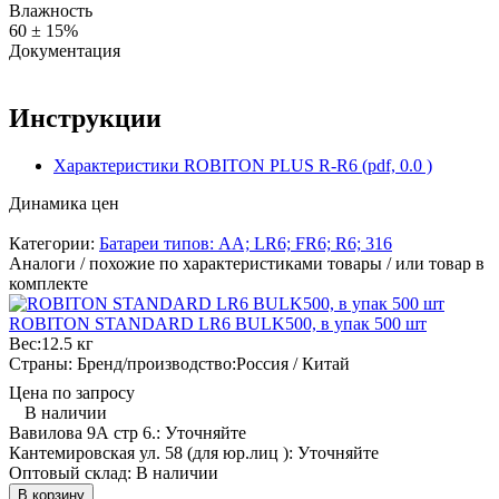
Влажность
60 ± 15%
Документация
Инструкции
Характеристики ROBITON PLUS R-R6 (pdf, 0.0 )
Динамика цен
Категории:
Батареи типов: AA; LR6; FR6; R6; 316
Аналоги / похожие по характеристиками товары / или товар в
комплекте
ROBITON STANDARD LR6 BULK500, в упак 500 шт
Вес:
12.5 кг
Страны: Бренд/производство:
Россия / Китай
Цена по запросу
В наличии
Вавилова 9А стр 6.:
Уточняйте
Кантемировская ул. 58 (для юр.лиц ):
Уточняйте
Оптовый склад:
В наличии
В корзину