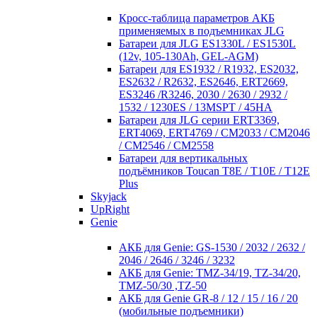
Кросc-таблица параметров АКБ
применяемых в подъемниках JLG
Батареи для JLG ES1330L / ES1530L
(12v, 105-130Ah, GEL-AGM)
Батареи для ES1932 / R1932, ES2032,
ES2632 / R2632, ES2646, ERT2669,
ES3246 /R3246, 2030 / 2630 / 2932 /
1532 / 1230ES / 13MSPT / 45HA
Батареи для JLG серии ERT3369,
ERT4069, ERT4769 / CM2033 / CM2046
/ CM2546 / CM2558
Батареи для вертикальных
подъёмников Toucan T8E / T10E / T12E
Plus
Skyjack
UpRight
Genie
АКБ для Genie: GS-1530 / 2032 / 2632 /
2046 / 2646 / 3246 / 3232
АКБ для Genie: TMZ-34/19, TZ-34/20,
TMZ-50/30 ,TZ-50
АКБ для Genie GR-8 / 12 / 15 / 16 / 20
(мобильные подъемники)