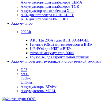
Аккумуляторы для штабелеров LEMA
Аккумуляторы для штабелеров TOR
Аккумулятор для штабелера Xilin
АКБ для штабелера NOBLELIFT
АКБ для штабелера PROLIFT
Аккумулятор
200Ah
АКБ 12в 200Ач для ИБП. AGM/GEL
Гелевые (GEL) для инверторов и ВИЭ
LiFePO4 для ИБП и ВИЭ
тяговый аккумулятор 200ач
грузовые, для строительной техники
Аккумуляторы для грузовиков и строительной техники
D23
bci31
truck-c
UniPlus
Аккумуляторы RDrive
Аккумуляторы MOLL