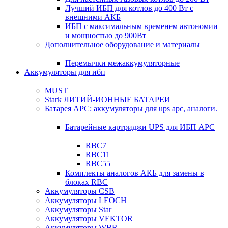
Лучший ИБП для котлов до 400 Вт с
внешними АКБ
ИБП с максимальным временем автономии
и мощностью до 900Вт
Дополнительное оборудование и материалы
Перемычки межаккумуляторные
Аккумуляторы для ибп
MUST
Stark ЛИТИЙ-ИОННЫЕ БАТАРЕИ
Батарея APC: аккумуляторы для ups apc, аналоги.
Батарейные картриджи UPS для ИБП APC
RBC7
RBC11
RBC55
Комплекты аналогов АКБ для замены в
блоках RBC
Аккумуляторы CSB
Аккумуляторы LEOCH
Аккумуляторы Star
Аккумуляторы VEKTOR
Аккумуляторы WBR