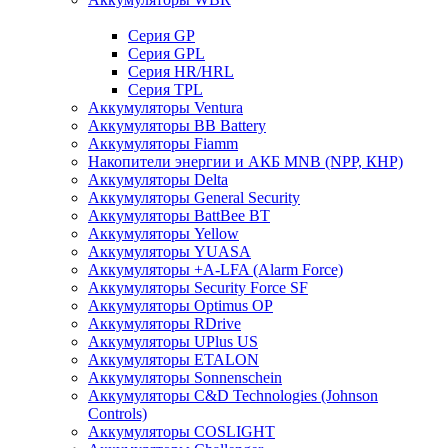
Cерия GP
Серия GPL
Серия HR/HRL
Серия TPL
Аккумуляторы Ventura
Аккумуляторы BB Battery
Аккумуляторы Fiamm
Накопители энергии и АКБ MNB (NPP, КНР)
Аккумуляторы Delta
Аккумуляторы General Security
Аккумуляторы BattBee BT
Аккумуляторы Yellow
Аккумуляторы YUASA
Аккумуляторы +A-LFA (Alarm Force)
Аккумуляторы Security Force SF
Аккумуляторы Optimus OP
Аккумуляторы RDrive
Аккумуляторы UPlus US
Аккумуляторы ETALON
Аккумуляторы Sonnenschein
Аккумуляторы С&D Technologies (Johnson
Controls)
Аккумуляторы COSLIGHT