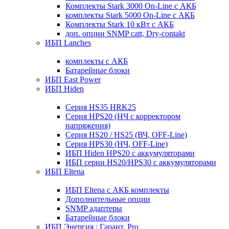
Комплекты Stark 3000 On-Line с АКБ
комплекты Stark 5000 On-Line с АКБ
Комплекты Stark 10 кВт с АКБ
доп. опции SNMP catt, Dry-contakt
ИБП Lanches
комплекты с АКБ
Батарейные блоки
ИБП East Power
ИБП Hiden
Серия HS35 HRK25
Серия HPS20 (НЧ с корректором
напряжения)
Серия HS20 / HS25 (ВЧ, OFF-Line)
Серия HPS30 (НЧ, OFF-Line)
ИБП Hiden HPS20 с аккумуляторами
ИБП серии HS20/HPS30 с аккумуляторами
ИБП Eltena
ИБП Eltena с АКБ комплекты
Дополнительные опции
SNMP адаптеры
Батарейные блоки
ИБП Энергия : Гарант, Pro