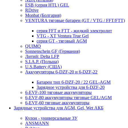
ESB (серия HTL) GEL
RDrive
Monbat (Болгария)
VENTURA тяговые батареи (GT / VTG / FFT/FTT)
серия FFT и FTT - жидкий электролит
VTG - XT Ventura True Gel
серия GT - тяговый AGM
QUIMO
Sonnenschein GF (Германия)
Литий: Delta LFP
S.I.A.P. (Польша)
U.S.Battery (США)
Аккумуляторы 6-DZF-20 и 6-DZF-22
Батареи тип 6-DZF-20 / 22 GEL-AGM
Зарядное устройства для 6-DZF-20
6-EVF-100 тяговые аккумуляторы
6-EVF-80 аккумуляторы тяговые GEL/AGM
6-EVF-60 тяговые аккумуляторы
Зарядные устройства для AGM, Gel, Wet АКБ
Кулон - универсальные ЗУ
ANSMANN