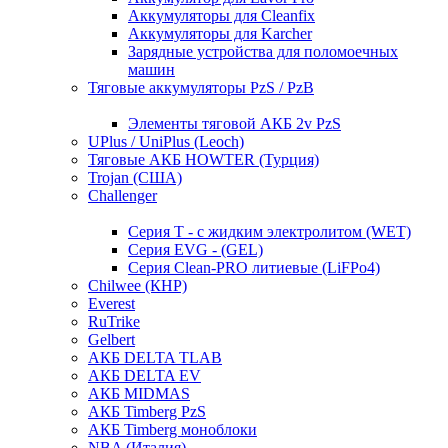
Аккумуляторы для Cleanfix
Аккумуляторы для Karcher
Зарядные устройства для поломоечных
машин
Тяговые аккумуляторы PzS / PzB
Элементы тяговой АКБ 2v PzS
UPlus / UniPlus (Leoch)
Тяговые АКБ HOWTER (Турция)
Trojan (США)
Challenger
Серия T - с жидким электролитом (WET)
Серия EVG - (GEL)
Серия Clean-PRO литиевые (LiFPo4)
Chilwee (КНР)
Everest
RuTrike
Gelbert
АКБ DELTA TLAB
АКБ DELTA EV
АКБ MIDMAS
АКБ Timberg PzS
АКБ Timberg моноблоки
NBA (Италия)