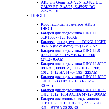
АКБ для Genie: Z34/22N, Z34/22 DC,
Z34/22 BE, Z-45/25, Z-45/25J DC,
Z45/25J BE
DINGLI
Крос таблица параметров АКБ в
DINGLI
Батареи для подъемника DINGLI
JCPT0507 (12v 100Ah)
Батарея для подъемника DINGLI JCPT
0607 A (не самоходный) 12v 85Ah
Батареи для подъемника DINGLI JCPT
0708 DCM / GTWY 8-14-16 2000
(2×12v 85Ah)
Батареи для подъемника DINGLI JCPT
0807AC, 0808HA, 1008, 1012, 1208,
1012, 1412 HA (4×6v 185 - 225Ah)
Батареи для подъемника DINGLI JCPT
1418DC / GTBZ 16, 18 AE (8×6v
300Ah)
Батареи для подъемника DINGLI JCPT
1412, 1612, 1614 AC/HA (4×12v 300Ah)
Батареи для мощных подъемников
JCPT 1523DCB, 1912DC, 2212, 2814,
3214, BT/BA 20-28, 30