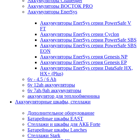
Аккумуляторы Challenger
Аккумуляторы ВОСТОК PRO
Аккумуляторы EnerSys
Аккумуляторы EnerSys серии PowerSafe V
FT
Аккумуляторы EnerSys серии Cyclon
Аккумуляторы EnerSys серии PowerSafe SBS
Аккумуляторы EnerSys серии PowerSafe SBS
EON
Аккумуляторы EnerSys серия Genesis NP
Аккумуляторы EnerSys серия Genesis EP
Аккумуляторы EnerSys серии DataSafe HX,
HX+ (Plus)
6v - 4.5 / 6 Ah
6v 12ah аккумуляторы
6v 7ah-9ah аккумуляторы
аккумулятор для теплообменника
Аккумуляторные шкафы, стеллажи
Дополнительное оборудование
Батарейные шкафы EAST
Стеллажи и шкафы для АКБ Forte
Батарейные шкафы Lanches
Стеллажи Stark