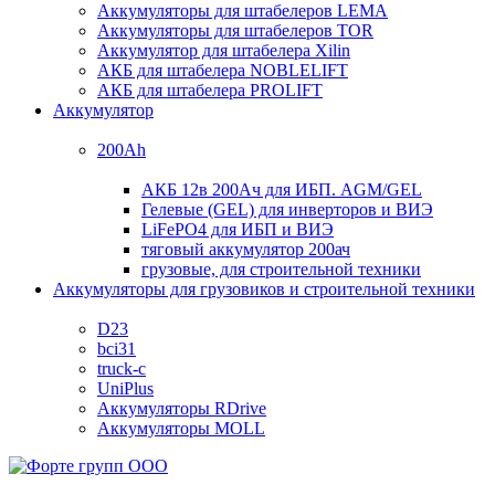
Аккумуляторы для штабелеров LEMA
Аккумуляторы для штабелеров TOR
Аккумулятор для штабелера Xilin
АКБ для штабелера NOBLELIFT
АКБ для штабелера PROLIFT
Аккумулятор
200Ah
АКБ 12в 200Ач для ИБП. AGM/GEL
Гелевые (GEL) для инверторов и ВИЭ
LiFePO4 для ИБП и ВИЭ
тяговый аккумулятор 200ач
грузовые, для строительной техники
Аккумуляторы для грузовиков и строительной техники
D23
bci31
truck-c
UniPlus
Аккумуляторы RDrive
Аккумуляторы MOLL