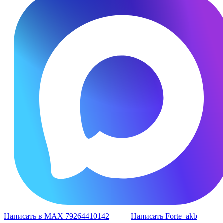
Написать в MAX 79264410142
Написать Forte_akb