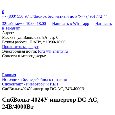
0
+7 (800) 550-97-17
Звонок бесплатный по РФ
+7 (495) 772-44-
32
Работаем с 10:00-18:00
Написать в Whatsapp
Написать
в Telegram
Адрес:
Москва, ул. Вавилова, 9А, стр 6
Режим работы:
Пн-Пт, с 10:00-18:00
Проложить маршрут
Электронная почта:
forte@h-energy.ru
Соцсети и мессенджеры:
Главная
Источники бесперебойного питания
Сибконтакт - инверторы и ИБП
СибВольт 4024У инвертор DC-AC, 24В/4000Вт
СибВольт 4024У инвертор DC-AC,
24В/4000Вт