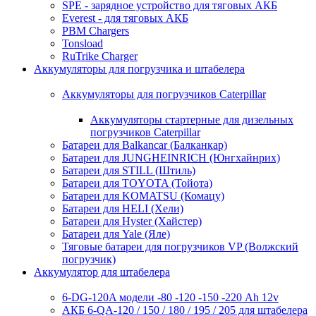
SPE - зарядное устройство для тяговых АКБ
Everest - для тяговых АКБ
PBM Chargers
Tonsload
RuTrike Charger
Аккумуляторы для погрузчика и штабелера
Аккумуляторы для погрузчиков Caterpillar
Аккумуляторы стартерные для дизельных
погрузчиков Caterpillar
Батареи для Balkancar (Балканкар)
Батареи для JUNGHEINRICH (Юнгхайнрих)
Батареи для STILL (Штиль)
Батареи для TOYOTA (Тойота)
Батареи для KOMATSU (Комацу)
Батареи для HELI (Хели)
Батареи для Hyster (Хайстер)
Батареи для Yale (Яле)
Тяговые батареи для погрузчиков VP (Волжский
погрузчик)
Аккумулятор для штабелера
6-DG-120A модели -80 -120 -150 -220 Ah 12v
АКБ 6-QA-120 / 150 / 180 / 195 / 205 для штабелера