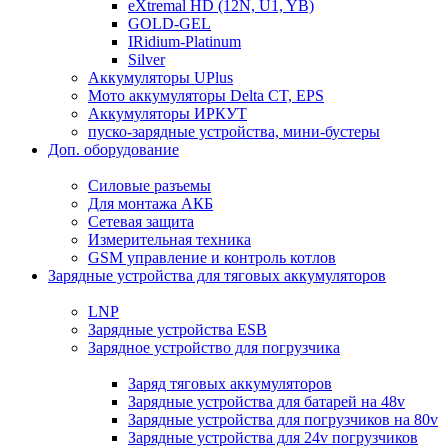
eXtremal HD (12N, U1, YB)
GOLD-GEL
IRidium-Platinum
Silver
Аккумуляторы UPlus
Мото аккумуляторы Delta CT, EPS
Аккумуляторы ИРКУТ
пуско-зарядные устройства, мини-бустеры
Доп. оборудование
Силовые разъемы
Для монтажа АКБ
Сетевая защита
Измерительная техника
GSM управление и контроль котлов
Зарядные устройства для тяговых аккумуляторов
LNP
Зарядные устройства ESB
Зарядное устройство для погрузчика
Заряд тяговых аккумуляторов
Зарядные устройства для батарей на 48v
Зарядные устройства для погрузчиков на 80v
Зарядные устройства для 24v погрузчиков