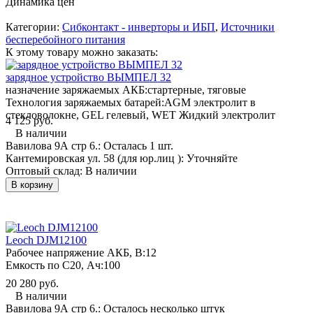
Динамика цен
Категории:
Сибконтакт - инверторы и ИБП
,
Источники
бесперебойного питания
К этому товару можно заказать:
зарядное устройство ВЫМПЕЛ 32
назначение заряжаемых АКБ:
стартерные, тяговые
Технология заряжаемых батарей:
AGM электролит в
стекловолокне, GEL гелевый, WET Жидкий электролит
4 125 руб.
В наличии
Вавилова 9А стр 6.:
Осталась 1 шт.
Кантемировская ул. 58 (для юр.лиц ):
Уточняйте
Оптовый склад:
В наличии
В корзину
Leoch DJM12100
Рабочее напряжение АКБ, B:
12
Емкость по С20, Ач:
100
20 280 руб.
В наличии
Вавилова 9А стр 6.:
Осталось несколько штук