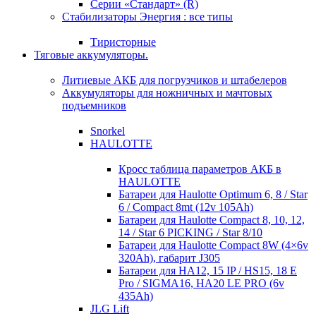
Серии «Стандарт» (R)
Стабилизаторы Энергия : все типы
Тиристорные
Тяговые аккумуляторы.
Литиевые АКБ для погрузчиков и штабелеров
Аккумуляторы для ножничных и мачтовых
подъемников
Snorkel
HAULOTTE
Кросc таблица параметров АКБ в
HAULOTTE
Батареи для Haulotte Optimum 6, 8 / Star
6 / Compact 8mt (12v 105Ah)
Батареи для Haulotte Compact 8, 10, 12,
14 / Star 6 PICKING / Star 8/10
Батареи для Haulotte Compact 8W (4×6v
320Ah), габарит J305
Батареи для HA12, 15 IP / HS15, 18 E
Pro / SIGMA16, HA20 LE PRO (6v
435Ah)
JLG Lift