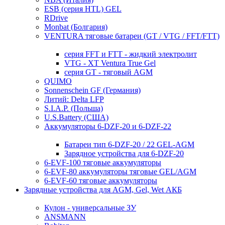
ESB (серия HTL) GEL
RDrive
Monbat (Болгария)
VENTURA тяговые батареи (GT / VTG / FFT/FTT)
серия FFT и FTT - жидкий электролит
VTG - XT Ventura True Gel
серия GT - тяговый AGM
QUIMO
Sonnenschein GF (Германия)
Литий: Delta LFP
S.I.A.P. (Польша)
U.S.Battery (США)
Аккумуляторы 6-DZF-20 и 6-DZF-22
Батареи тип 6-DZF-20 / 22 GEL-AGM
Зарядное устройства для 6-DZF-20
6-EVF-100 тяговые аккумуляторы
6-EVF-80 аккумуляторы тяговые GEL/AGM
6-EVF-60 тяговые аккумуляторы
Зарядные устройства для AGM, Gel, Wet АКБ
Кулон - универсальные ЗУ
ANSMANN