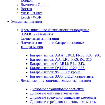
Robiton
Вымпел и Орион
Восток
Yuasa, RDrive
Leoch / WBR
Элементы питания
Промышленные Литий-тионилхлоридные
(LiSOCl2) элементы
Спецэлементы питания
Элементы питания и батареи основных
типоразмеров
Батареи типов: AAA; LR03; FR03; R03; 286.
Батареи типов: AA; LR6; FR6; R6; 316
Батареи типов: C; LR14; R14; 343.
Батареи типов: D; LR20; R20; 373.
Батареи типов: 9V; 6F22; крона.
Батареи типов: 3336; 3R12; квадратные.
Дисковые и пуговичные элементы питания
Дисковые алкалиновые элементы
Дисковые литиевые элементы
Дисковые воздушно-цинковые элементы
Дисковые серебряно-цинковые элементы