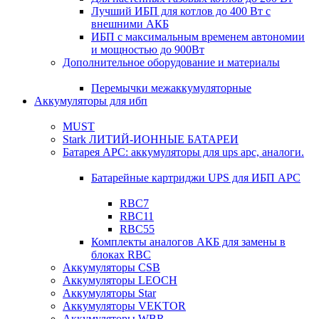
Лучший ИБП для котлов до 400 Вт с
внешними АКБ
ИБП с максимальным временем автономии
и мощностью до 900Вт
Дополнительное оборудование и материалы
Перемычки межаккумуляторные
Аккумуляторы для ибп
MUST
Stark ЛИТИЙ-ИОННЫЕ БАТАРЕИ
Батарея APC: аккумуляторы для ups apc, аналоги.
Батарейные картриджи UPS для ИБП APC
RBC7
RBC11
RBC55
Комплекты аналогов АКБ для замены в
блоках RBC
Аккумуляторы CSB
Аккумуляторы LEOCH
Аккумуляторы Star
Аккумуляторы VEKTOR
Аккумуляторы WBR