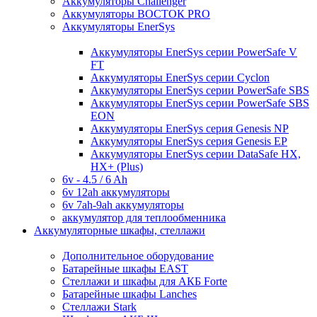
Аккумуляторы Challenger
Аккумуляторы ВОСТОК PRO
Аккумуляторы EnerSys
Аккумуляторы EnerSys серии PowerSafe V
FT
Аккумуляторы EnerSys серии Cyclon
Аккумуляторы EnerSys серии PowerSafe SBS
Аккумуляторы EnerSys серии PowerSafe SBS
EON
Аккумуляторы EnerSys серия Genesis NP
Аккумуляторы EnerSys серия Genesis EP
Аккумуляторы EnerSys серии DataSafe HX,
HX+ (Plus)
6v - 4.5 / 6 Ah
6v 12ah аккумуляторы
6v 7ah-9ah аккумуляторы
аккумулятор для теплообменника
Аккумуляторные шкафы, стеллажи
Дополнительное оборудование
Батарейные шкафы EAST
Стеллажи и шкафы для АКБ Forte
Батарейные шкафы Lanches
Стеллажи Stark