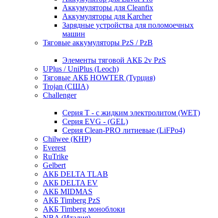
Аккумуляторы для Cleanfix
Аккумуляторы для Karcher
Зарядные устройства для поломоечных
машин
Тяговые аккумуляторы PzS / PzB
Элементы тяговой АКБ 2v PzS
UPlus / UniPlus (Leoch)
Тяговые АКБ HOWTER (Турция)
Trojan (США)
Challenger
Серия T - с жидким электролитом (WET)
Серия EVG - (GEL)
Серия Clean-PRO литиевые (LiFPo4)
Chilwee (КНР)
Everest
RuTrike
Gelbert
АКБ DELTA TLAB
АКБ DELTA EV
АКБ MIDMAS
АКБ Timberg PzS
АКБ Timberg моноблоки
NBA (Италия)