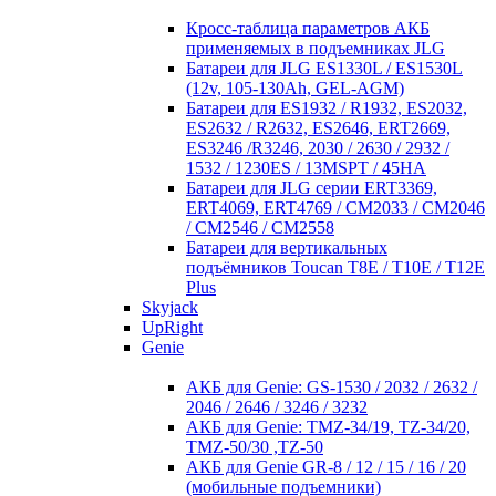
Кросc-таблица параметров АКБ
применяемых в подъемниках JLG
Батареи для JLG ES1330L / ES1530L
(12v, 105-130Ah, GEL-AGM)
Батареи для ES1932 / R1932, ES2032,
ES2632 / R2632, ES2646, ERT2669,
ES3246 /R3246, 2030 / 2630 / 2932 /
1532 / 1230ES / 13MSPT / 45HA
Батареи для JLG серии ERT3369,
ERT4069, ERT4769 / CM2033 / CM2046
/ CM2546 / CM2558
Батареи для вертикальных
подъёмников Toucan T8E / T10E / T12E
Plus
Skyjack
UpRight
Genie
АКБ для Genie: GS-1530 / 2032 / 2632 /
2046 / 2646 / 3246 / 3232
АКБ для Genie: TMZ-34/19, TZ-34/20,
TMZ-50/30 ,TZ-50
АКБ для Genie GR-8 / 12 / 15 / 16 / 20
(мобильные подъемники)