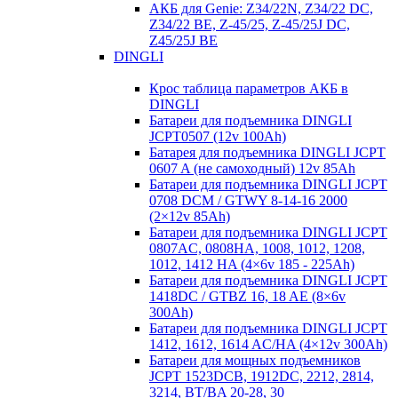
АКБ для Genie: Z34/22N, Z34/22 DC,
Z34/22 BE, Z-45/25, Z-45/25J DC,
Z45/25J BE
DINGLI
Крос таблица параметров АКБ в
DINGLI
Батареи для подъемника DINGLI
JCPT0507 (12v 100Ah)
Батарея для подъемника DINGLI JCPT
0607 A (не самоходный) 12v 85Ah
Батареи для подъемника DINGLI JCPT
0708 DCM / GTWY 8-14-16 2000
(2×12v 85Ah)
Батареи для подъемника DINGLI JCPT
0807AC, 0808HA, 1008, 1012, 1208,
1012, 1412 HA (4×6v 185 - 225Ah)
Батареи для подъемника DINGLI JCPT
1418DC / GTBZ 16, 18 AE (8×6v
300Ah)
Батареи для подъемника DINGLI JCPT
1412, 1612, 1614 AC/HA (4×12v 300Ah)
Батареи для мощных подъемников
JCPT 1523DCB, 1912DC, 2212, 2814,
3214, BT/BA 20-28, 30