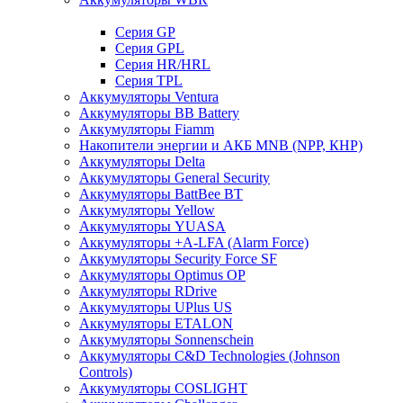
Cерия GP
Серия GPL
Серия HR/HRL
Серия TPL
Аккумуляторы Ventura
Аккумуляторы BB Battery
Аккумуляторы Fiamm
Накопители энергии и АКБ MNB (NPP, КНР)
Аккумуляторы Delta
Аккумуляторы General Security
Аккумуляторы BattBee BT
Аккумуляторы Yellow
Аккумуляторы YUASA
Аккумуляторы +A-LFA (Alarm Force)
Аккумуляторы Security Force SF
Аккумуляторы Optimus OP
Аккумуляторы RDrive
Аккумуляторы UPlus US
Аккумуляторы ETALON
Аккумуляторы Sonnenschein
Аккумуляторы С&D Technologies (Johnson
Controls)
Аккумуляторы COSLIGHT