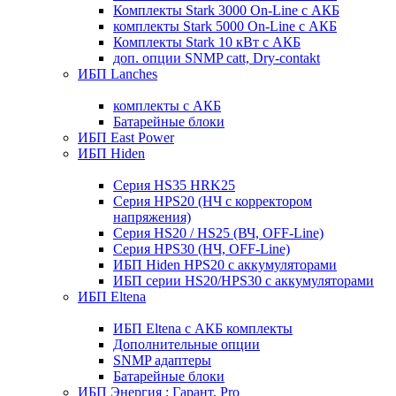
Комплекты Stark 3000 On-Line с АКБ
комплекты Stark 5000 On-Line с АКБ
Комплекты Stark 10 кВт с АКБ
доп. опции SNMP catt, Dry-contakt
ИБП Lanches
комплекты с АКБ
Батарейные блоки
ИБП East Power
ИБП Hiden
Серия HS35 HRK25
Серия HPS20 (НЧ с корректором
напряжения)
Серия HS20 / HS25 (ВЧ, OFF-Line)
Серия HPS30 (НЧ, OFF-Line)
ИБП Hiden HPS20 с аккумуляторами
ИБП серии HS20/HPS30 с аккумуляторами
ИБП Eltena
ИБП Eltena с АКБ комплекты
Дополнительные опции
SNMP адаптеры
Батарейные блоки
ИБП Энергия : Гарант, Pro