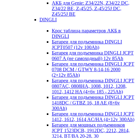
АКБ для Genie: Z34/22N, Z34/22 DC,
Z34/22 BE, Z-45/25, Z-45/25J DC,
Z45/25J BE
DINGLI
Крос таблица параметров АКБ в
DINGLI
Батареи для подъемника DINGLI
JCPT0507 (12v 100Ah)
Батарея для подъемника DINGLI JCPT
0607 A (не самоходный) 12v 85Ah
Батареи для подъемника DINGLI JCPT
0708 DCM / GTWY 8-14-16 2000
(2×12v 85Ah)
Батареи для подъемника DINGLI JCPT
0807AC, 0808HA, 1008, 1012, 1208,
1012, 1412 HA (4×6v 185 - 225Ah)
Батареи для подъемника DINGLI JCPT
1418DC / GTBZ 16, 18 AE (8×6v
300Ah)
Батареи для подъемника DINGLI JCPT
1412, 1612, 1614 AC/HA (4×12v 300Ah)
Батареи для мощных подъемников
JCPT 1523DCB, 1912DC, 2212, 2814,
3214, BT/BA 20-28, 30