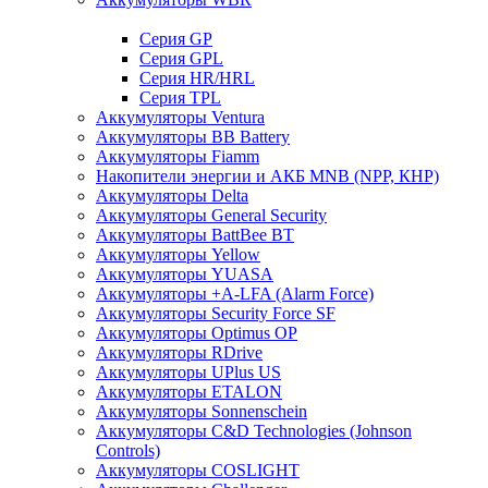
Cерия GP
Серия GPL
Серия HR/HRL
Серия TPL
Аккумуляторы Ventura
Аккумуляторы BB Battery
Аккумуляторы Fiamm
Накопители энергии и АКБ MNB (NPP, КНР)
Аккумуляторы Delta
Аккумуляторы General Security
Аккумуляторы BattBee BT
Аккумуляторы Yellow
Аккумуляторы YUASA
Аккумуляторы +A-LFA (Alarm Force)
Аккумуляторы Security Force SF
Аккумуляторы Optimus OP
Аккумуляторы RDrive
Аккумуляторы UPlus US
Аккумуляторы ETALON
Аккумуляторы Sonnenschein
Аккумуляторы С&D Technologies (Johnson
Controls)
Аккумуляторы COSLIGHT