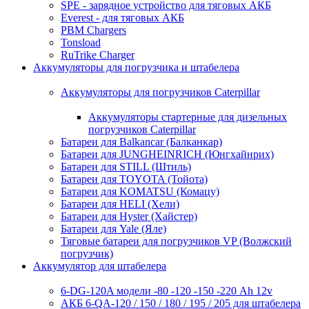
SPE - зарядное устройство для тяговых АКБ
Everest - для тяговых АКБ
PBM Chargers
Tonsload
RuTrike Charger
Аккумуляторы для погрузчика и штабелера
Аккумуляторы для погрузчиков Caterpillar
Аккумуляторы стартерные для дизельных
погрузчиков Caterpillar
Батареи для Balkancar (Балканкар)
Батареи для JUNGHEINRICH (Юнгхайнрих)
Батареи для STILL (Штиль)
Батареи для TOYOTA (Тойота)
Батареи для KOMATSU (Комацу)
Батареи для HELI (Хели)
Батареи для Hyster (Хайстер)
Батареи для Yale (Яле)
Тяговые батареи для погрузчиков VP (Волжский
погрузчик)
Аккумулятор для штабелера
6-DG-120A модели -80 -120 -150 -220 Ah 12v
АКБ 6-QA-120 / 150 / 180 / 195 / 205 для штабелера