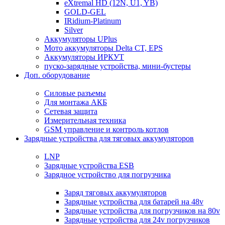
eXtremal HD (12N, U1, YB)
GOLD-GEL
IRidium-Platinum
Silver
Аккумуляторы UPlus
Мото аккумуляторы Delta CT, EPS
Аккумуляторы ИРКУТ
пуско-зарядные устройства, мини-бустеры
Доп. оборудование
Силовые разъемы
Для монтажа АКБ
Сетевая защита
Измерительная техника
GSM управление и контроль котлов
Зарядные устройства для тяговых аккумуляторов
LNP
Зарядные устройства ESB
Зарядное устройство для погрузчика
Заряд тяговых аккумуляторов
Зарядные устройства для батарей на 48v
Зарядные устройства для погрузчиков на 80v
Зарядные устройства для 24v погрузчиков