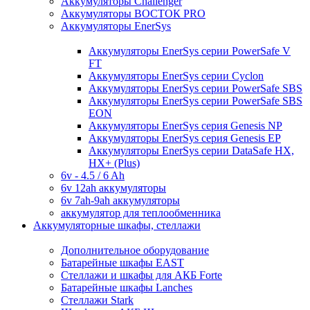
Аккумуляторы Challenger
Аккумуляторы ВОСТОК PRO
Аккумуляторы EnerSys
Аккумуляторы EnerSys серии PowerSafe V
FT
Аккумуляторы EnerSys серии Cyclon
Аккумуляторы EnerSys серии PowerSafe SBS
Аккумуляторы EnerSys серии PowerSafe SBS
EON
Аккумуляторы EnerSys серия Genesis NP
Аккумуляторы EnerSys серия Genesis EP
Аккумуляторы EnerSys серии DataSafe HX,
HX+ (Plus)
6v - 4.5 / 6 Ah
6v 12ah аккумуляторы
6v 7ah-9ah аккумуляторы
аккумулятор для теплообменника
Аккумуляторные шкафы, стеллажи
Дополнительное оборудование
Батарейные шкафы EAST
Стеллажи и шкафы для АКБ Forte
Батарейные шкафы Lanches
Стеллажи Stark