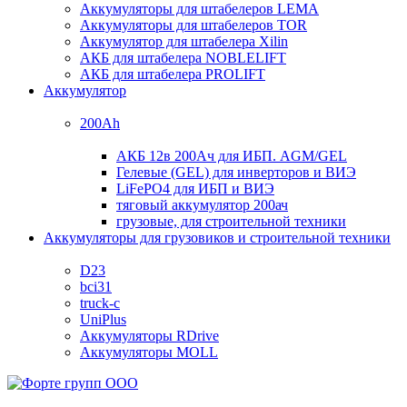
Аккумуляторы для штабелеров LEMA
Аккумуляторы для штабелеров TOR
Аккумулятор для штабелера Xilin
АКБ для штабелера NOBLELIFT
АКБ для штабелера PROLIFT
Аккумулятор
200Ah
АКБ 12в 200Ач для ИБП. AGM/GEL
Гелевые (GEL) для инверторов и ВИЭ
LiFePO4 для ИБП и ВИЭ
тяговый аккумулятор 200ач
грузовые, для строительной техники
Аккумуляторы для грузовиков и строительной техники
D23
bci31
truck-c
UniPlus
Аккумуляторы RDrive
Аккумуляторы MOLL