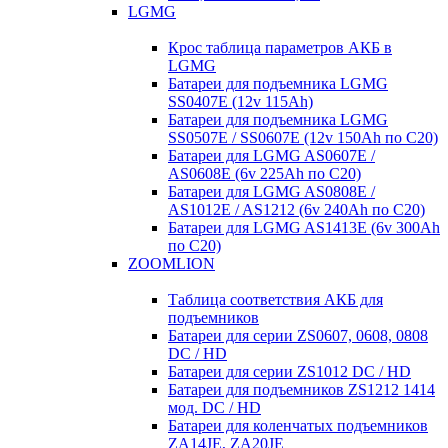
LGMG
Крос таблица параметров АКБ в
LGMG
Батареи для подъемника LGMG
SS0407E (12v 115Ah)
Батареи для подъемника LGMG
SS0507E / SS0607E (12v 150Ah по С20)
Батареи для LGMG AS0607E /
AS0608E (6v 225Ah по С20)
Батареи для LGMG AS0808E /
AS1012E / AS1212 (6v 240Ah по С20)
Батареи для LGMG AS1413E (6v 300Ah
по С20)
ZOOMLION
Таблица соответствия АКБ для
подъемников
Батареи для серии ZS0607, 0608, 0808
DC / HD
Батареи для серии ZS1012 DC / HD
Батареи для подъемников ZS1212 1414
мод. DC / HD
Батареи для коленчатых подъемников
ZA14JE, ZA20JE