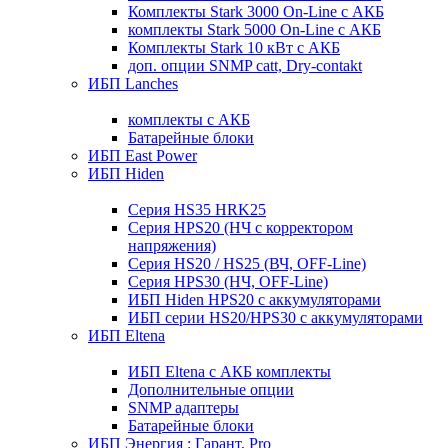
Комплекты Stark 3000 On-Line с АКБ
комплекты Stark 5000 On-Line с АКБ
Комплекты Stark 10 кВт с АКБ
доп. опции SNMP catt, Dry-contakt
ИБП Lanches
комплекты с АКБ
Батарейные блоки
ИБП East Power
ИБП Hiden
Серия HS35 HRK25
Серия HPS20 (НЧ с корректором
напряжения)
Серия HS20 / HS25 (ВЧ, OFF-Line)
Серия HPS30 (НЧ, OFF-Line)
ИБП Hiden HPS20 с аккумуляторами
ИБП серии HS20/HPS30 с аккумуляторами
ИБП Eltena
ИБП Eltena с АКБ комплекты
Дополнительные опции
SNMP адаптеры
Батарейные блоки
ИБП Энергия : Гарант, Pro