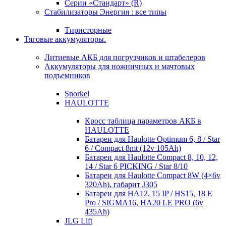
Серии «Стандарт» (R)
Стабилизаторы Энергия : все типы
Тиристорные
Тяговые аккумуляторы.
Литиевые АКБ для погрузчиков и штабелеров
Аккумуляторы для ножничных и мачтовых
подъемников
Snorkel
HAULOTTE
Кросc таблица параметров АКБ в
HAULOTTE
Батареи для Haulotte Optimum 6, 8 / Star
6 / Compact 8mt (12v 105Ah)
Батареи для Haulotte Compact 8, 10, 12,
14 / Star 6 PICKING / Star 8/10
Батареи для Haulotte Compact 8W (4×6v
320Ah), габарит J305
Батареи для HA12, 15 IP / HS15, 18 E
Pro / SIGMA16, HA20 LE PRO (6v
435Ah)
JLG Lift