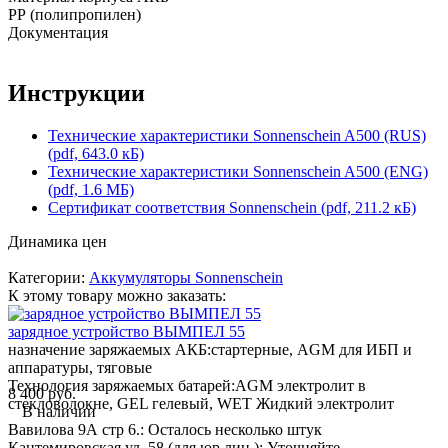
РР (полипропилен)
Документация
Инструкции
Технические характеристики Sonnenschein A500 (RUS)
(pdf, 643.0 кБ)
Технические характеристики Sonnenschein A500 (ENG)
(pdf, 1.6 МБ)
Сертификат соответствия Sonnenschein (pdf, 211.2 кБ)
Динамика цен
Категории:
Аккумуляторы Sonnenschein
К этому товару можно заказать:
зарядное устройство ВЫМПЕЛ 55
назначение заряжаемых АКБ:
стартерные, AGM для ИБП и
аппаратуры, тяговые
Технология заряжаемых батарей:
AGM электролит в
8 400 руб.
стекловолокне, GEL гелевый, WET Жидкий электролит
В наличии
Вавилова 9А стр 6.:
Осталось несколько штук
Кантемировская ул. 58 (для юр.лиц ):
Уточняйте