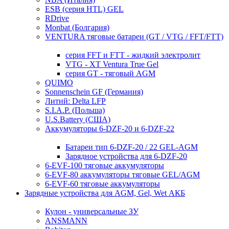
ESB (серия HTL) GEL
RDrive
Monbat (Болгария)
VENTURA тяговые батареи (GT / VTG / FFT/FTT)
серия FFT и FTT - жидкий электролит
VTG - XT Ventura True Gel
серия GT - тяговый AGM
QUIMO
Sonnenschein GF (Германия)
Литий: Delta LFP
S.I.A.P. (Польша)
U.S.Battery (США)
Аккумуляторы 6-DZF-20 и 6-DZF-22
Батареи тип 6-DZF-20 / 22 GEL-AGM
Зарядное устройства для 6-DZF-20
6-EVF-100 тяговые аккумуляторы
6-EVF-80 аккумуляторы тяговые GEL/AGM
6-EVF-60 тяговые аккумуляторы
Зарядные устройства для AGM, Gel, Wet АКБ
Кулон - универсальные ЗУ
ANSMANN