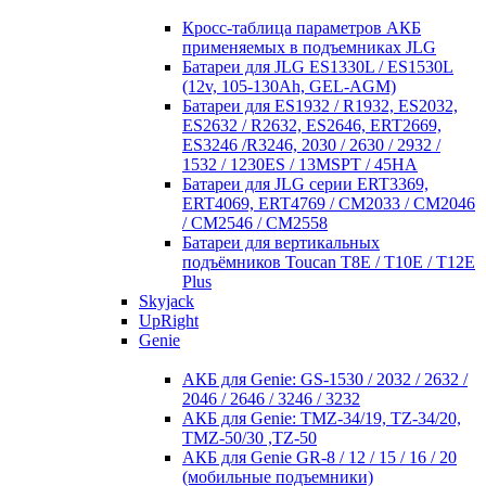
Кросc-таблица параметров АКБ
применяемых в подъемниках JLG
Батареи для JLG ES1330L / ES1530L
(12v, 105-130Ah, GEL-AGM)
Батареи для ES1932 / R1932, ES2032,
ES2632 / R2632, ES2646, ERT2669,
ES3246 /R3246, 2030 / 2630 / 2932 /
1532 / 1230ES / 13MSPT / 45HA
Батареи для JLG серии ERT3369,
ERT4069, ERT4769 / CM2033 / CM2046
/ CM2546 / CM2558
Батареи для вертикальных
подъёмников Toucan T8E / T10E / T12E
Plus
Skyjack
UpRight
Genie
АКБ для Genie: GS-1530 / 2032 / 2632 /
2046 / 2646 / 3246 / 3232
АКБ для Genie: TMZ-34/19, TZ-34/20,
TMZ-50/30 ,TZ-50
АКБ для Genie GR-8 / 12 / 15 / 16 / 20
(мобильные подъемники)