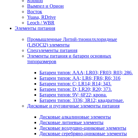
Robiton
Вымпел и Орион
Восток
Yuasa, RDrive
Leoch / WBR
Элементы питания
Промышленные Литий-тионилхлоридные
(LiSOCl2) элементы
Спецэлементы питания
Элементы питания и батареи основных
типоразмеров
Батареи типов: AAA; LR03; FR03; R03; 286.
Батареи типов: AA; LR6; FR6; R6; 316
Батареи типов: C; LR14; R14; 343.
Батареи типов: D; LR20; R20; 373.
Батареи типов: 9V; 6F22; крона.
Батареи типов: 3336; 3R12; квадратные.
Дисковые и пуговичные элементы питания
Дисковые алкалиновые элементы
Дисковые литиевые элементы
Дисковые воздушно-цинковые элементы
Дисковые серебряно-цинковые элементы