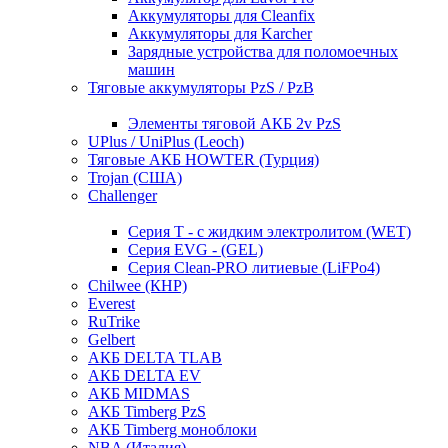
Аккумуляторы для Cleanfix
Аккумуляторы для Karcher
Зарядные устройства для поломоечных
машин
Тяговые аккумуляторы PzS / PzB
Элементы тяговой АКБ 2v PzS
UPlus / UniPlus (Leoch)
Тяговые АКБ HOWTER (Турция)
Trojan (США)
Challenger
Серия T - с жидким электролитом (WET)
Серия EVG - (GEL)
Серия Clean-PRO литиевые (LiFPo4)
Chilwee (КНР)
Everest
RuTrike
Gelbert
АКБ DELTA TLAB
АКБ DELTA EV
АКБ MIDMAS
АКБ Timberg PzS
АКБ Timberg моноблоки
NBA (Италия)