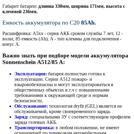
Габарит батареи:
длинна 330мм, ширина 171мм, высота с
клеммой 236мм.
Емкость аккумулятора по С20
85Ah.
Расшифровка: A5xx - серия АКБ сроком службы 7 лет, 12 -
вольт, 85 емкость (Ah), A - тип клеммы для подключения -
конус A.
Важно знать при подборе модели аккумулятора
Sonnenschein A512/85 A:
Эксплуатация:
батарея полностью готова к
эксплуатации. Серии A512 пожаро- и
взыровобезопасны и могут эксплуатироваться в
общественных объектах в.т.ч с повышенными
требованиями к окружающей среде и нормам
безопасности.
Обслуживание:
технология dryfit (GEL) является не
обслуживаемой, кроме своевременного заряда.
Заряд:
специальными ЗУ с соответствующим профилем
заряда гелевых АКБ.
Транспортировка:
в любом положении, не имеют
ограничений по перевозкам автомобильным,