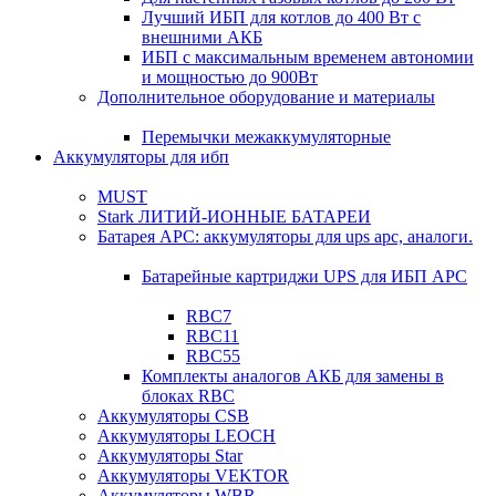
Лучший ИБП для котлов до 400 Вт с
внешними АКБ
ИБП с максимальным временем автономии
и мощностью до 900Вт
Дополнительное оборудование и материалы
Перемычки межаккумуляторные
Аккумуляторы для ибп
MUST
Stark ЛИТИЙ-ИОННЫЕ БАТАРЕИ
Батарея APC: аккумуляторы для ups apc, аналоги.
Батарейные картриджи UPS для ИБП APC
RBC7
RBC11
RBC55
Комплекты аналогов АКБ для замены в
блоках RBC
Аккумуляторы CSB
Аккумуляторы LEOCH
Аккумуляторы Star
Аккумуляторы VEKTOR
Аккумуляторы WBR