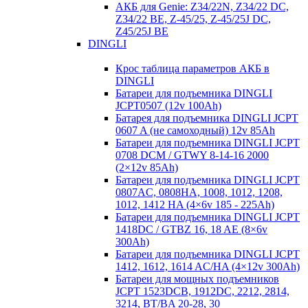
АКБ для Genie: Z34/22N, Z34/22 DC,
Z34/22 BE, Z-45/25, Z-45/25J DC,
Z45/25J BE
DINGLI
Крос таблица параметров АКБ в
DINGLI
Батареи для подъемника DINGLI
JCPT0507 (12v 100Ah)
Батарея для подъемника DINGLI JCPT
0607 A (не самоходный) 12v 85Ah
Батареи для подъемника DINGLI JCPT
0708 DCM / GTWY 8-14-16 2000
(2×12v 85Ah)
Батареи для подъемника DINGLI JCPT
0807AC, 0808HA, 1008, 1012, 1208,
1012, 1412 HA (4×6v 185 - 225Ah)
Батареи для подъемника DINGLI JCPT
1418DC / GTBZ 16, 18 AE (8×6v
300Ah)
Батареи для подъемника DINGLI JCPT
1412, 1612, 1614 AC/HA (4×12v 300Ah)
Батареи для мощных подъемников
JCPT 1523DCB, 1912DC, 2212, 2814,
3214, BT/BA 20-28, 30