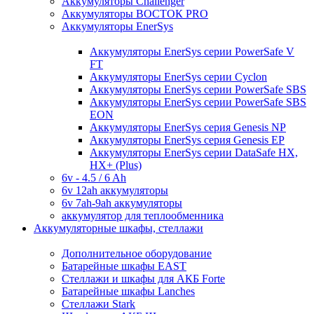
Аккумуляторы Challenger
Аккумуляторы ВОСТОК PRO
Аккумуляторы EnerSys
Аккумуляторы EnerSys серии PowerSafe V
FT
Аккумуляторы EnerSys серии Cyclon
Аккумуляторы EnerSys серии PowerSafe SBS
Аккумуляторы EnerSys серии PowerSafe SBS
EON
Аккумуляторы EnerSys серия Genesis NP
Аккумуляторы EnerSys серия Genesis EP
Аккумуляторы EnerSys серии DataSafe HX,
HX+ (Plus)
6v - 4.5 / 6 Ah
6v 12ah аккумуляторы
6v 7ah-9ah аккумуляторы
аккумулятор для теплообменника
Аккумуляторные шкафы, стеллажи
Дополнительное оборудование
Батарейные шкафы EAST
Стеллажи и шкафы для АКБ Forte
Батарейные шкафы Lanches
Стеллажи Stark