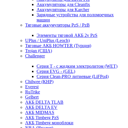
Аккумуляторы для Cleanfix
Аккумуляторы для Karcher
Зарядные устройства для поломоечных
машин
Тяговые аккумуляторы PzS / PzB
Элементы тяговой АКБ 2v PzS
UPlus / UniPlus (Leoch)
Тяговые АКБ HOWTER (Турция)
Trojan (США)
Challenger
Серия T - с жидким электролитом (WET)
Серия EVG - (GEL)
Серия Clean-PRO литиевые (LiFPo4)
Chilwee (КНР)
Everest
RuTrike
Gelbert
АКБ DELTA TLAB
АКБ DELTA EV
АКБ MIDMAS
АКБ Timberg PzS
АКБ Timberg моноблоки
NBA (Италия)