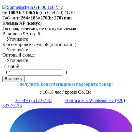
6v 160Ah / 196Ah
(по C5/C20) / GEL
Габарит:
264×183×270(h: 270) mm
Клемма AP
(конус)
Тяговая,
гелевая
, не обслуживаемая
Вавилова 9А стр 6.:
Уточняйте
Кантемировская ул. 58 (для юр.лиц ):
Уточняйте
Оптовый склад:
Уточняйте
51 666
₽
1
1
В корзину
получить консультацию и подобрать товар:
с 10-18 час / кроме Сб, Вс.
+7 (495) 517-07-37
Написать в Whatsapp +7 (926)
333-77-35