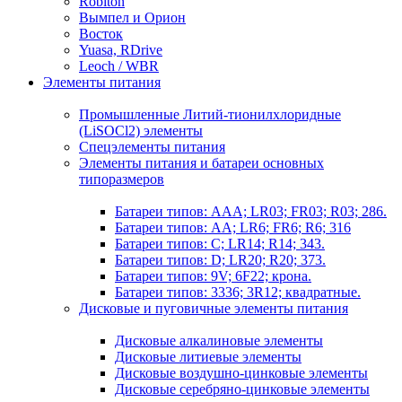
Robiton
Вымпел и Орион
Восток
Yuasa, RDrive
Leoch / WBR
Элементы питания
Промышленные Литий-тионилхлоридные
(LiSOCl2) элементы
Спецэлементы питания
Элементы питания и батареи основных
типоразмеров
Батареи типов: AAA; LR03; FR03; R03; 286.
Батареи типов: AA; LR6; FR6; R6; 316
Батареи типов: C; LR14; R14; 343.
Батареи типов: D; LR20; R20; 373.
Батареи типов: 9V; 6F22; крона.
Батареи типов: 3336; 3R12; квадратные.
Дисковые и пуговичные элементы питания
Дисковые алкалиновые элементы
Дисковые литиевые элементы
Дисковые воздушно-цинковые элементы
Дисковые серебряно-цинковые элементы