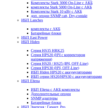
Комплекты Stark 3000 On-Line с АКБ
комплекты Stark 5000 On-Line с АКБ
Комплекты Stark 10 кВт с АКБ
доп. опции SNMP catt, Dry-contakt
ИБП Lanches
комплекты с АКБ
Батарейные блоки
ИБП East Power
ИБП Hiden
Серия HS35 HRK25
Серия HPS20 (НЧ с корректором
напряжения)
Серия HS20 / HS25 (ВЧ, OFF-Line)
Серия HPS30 (НЧ, OFF-Line)
ИБП Hiden HPS20 с аккумуляторами
ИБП серии HS20/HPS30 с аккумуляторами
ИБП Eltena
ИБП Eltena с АКБ комплекты
Дополнительные опции
SNMP адаптеры
Батарейные блоки
ИБП Энергия : Гарант, Pro