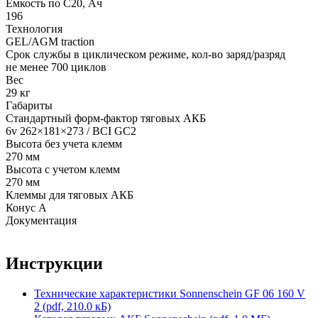
Емкость по С20, Ач
196
Технология
GEL/AGM traction
Срок службы в циклическом режиме, кол-во заряд/разряд
не менее 700 циклов
Вес
29 кг
Габариты
Стандартный форм-фактор тяговых АКБ
6v 262×181×273 / BCI GC2
Высота без учета клемм
270 мм
Высота с учетом клемм
270 мм
Клеммы для тяговых АКБ
Конус А
Документация
Инструкции
Технические характеристики Sonnenschein GF 06 160 V
2 (pdf, 210.0 кБ)