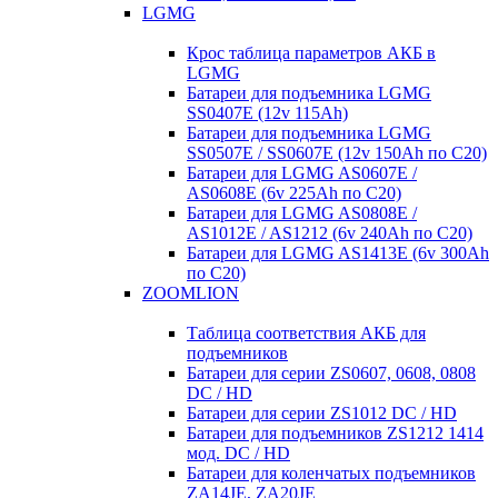
LGMG
Крос таблица параметров АКБ в
LGMG
Батареи для подъемника LGMG
SS0407E (12v 115Ah)
Батареи для подъемника LGMG
SS0507E / SS0607E (12v 150Ah по С20)
Батареи для LGMG AS0607E /
AS0608E (6v 225Ah по С20)
Батареи для LGMG AS0808E /
AS1012E / AS1212 (6v 240Ah по С20)
Батареи для LGMG AS1413E (6v 300Ah
по С20)
ZOOMLION
Таблица соответствия АКБ для
подъемников
Батареи для серии ZS0607, 0608, 0808
DC / HD
Батареи для серии ZS1012 DC / HD
Батареи для подъемников ZS1212 1414
мод. DC / HD
Батареи для коленчатых подъемников
ZA14JE, ZA20JE