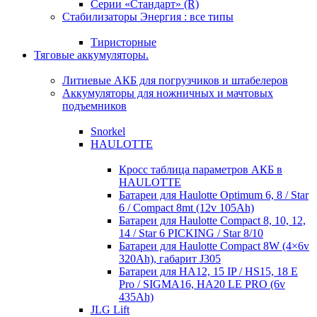
Серии «Стандарт» (R)
Стабилизаторы Энергия : все типы
Тиристорные
Тяговые аккумуляторы.
Литиевые АКБ для погрузчиков и штабелеров
Аккумуляторы для ножничных и мачтовых
подъемников
Snorkel
HAULOTTE
Кросc таблица параметров АКБ в
HAULOTTE
Батареи для Haulotte Optimum 6, 8 / Star
6 / Compact 8mt (12v 105Ah)
Батареи для Haulotte Compact 8, 10, 12,
14 / Star 6 PICKING / Star 8/10
Батареи для Haulotte Compact 8W (4×6v
320Ah), габарит J305
Батареи для HA12, 15 IP / HS15, 18 E
Pro / SIGMA16, HA20 LE PRO (6v
435Ah)
JLG Lift