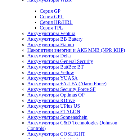
Cерия GP
Серия GPL
Серия HR/HRL
Серия TPL
Аккумуляторы Ventura
Аккумуляторы BB Battery
Аккумуляторы Fiamm
Накопители энергии и АКБ MNB (NPP, КНР)
Аккумуляторы Delta
Аккумуляторы General Security
Аккумуляторы BattBee BT
Аккумуляторы Yellow
Аккумуляторы YUASA
Аккумуляторы +A-LFA (Alarm Force)
Аккумуляторы Security Force SF
Аккумуляторы Optimus OP
Аккумуляторы RDrive
Аккумуляторы UPlus US
Аккумуляторы ETALON
Аккумуляторы Sonnenschein
Аккумуляторы С&D Technologies (Johnson
Controls)
Аккумуляторы COSLIGHT