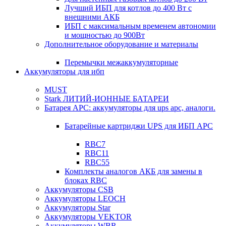
Лучший ИБП для котлов до 400 Вт с
внешними АКБ
ИБП с максимальным временем автономии
и мощностью до 900Вт
Дополнительное оборудование и материалы
Перемычки межаккумуляторные
Аккумуляторы для ибп
MUST
Stark ЛИТИЙ-ИОННЫЕ БАТАРЕИ
Батарея APC: аккумуляторы для ups apc, аналоги.
Батарейные картриджи UPS для ИБП APC
RBC7
RBC11
RBC55
Комплекты аналогов АКБ для замены в
блоках RBC
Аккумуляторы CSB
Аккумуляторы LEOCH
Аккумуляторы Star
Аккумуляторы VEKTOR
Аккумуляторы WBR