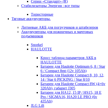
Серии «Стандарт» (R)
Стабилизаторы Энергия : все типы
Тиристорные
Тяговые аккумуляторы.
Литиевые АКБ для погрузчиков и штабелеров
Аккумуляторы для ножничных и мачтовых
подъемников
Snorkel
HAULOTTE
Кросc таблица параметров АКБ в
HAULOTTE
Батареи для Haulotte Optimum 6, 8 / Star
6 / Compact 8mt (12v 105Ah)
Батареи для Haulotte Compact 8, 10, 12,
14 / Star 6 PICKING / Star 8/10
Батареи для Haulotte Compact 8W (4×6v
320Ah), габарит J305
Батареи для HA12, 15 IP / HS15, 18 E
Pro / SIGMA16, HA20 LE PRO (6v
435Ah)
JLG Lift