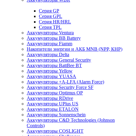
Cерия GP
Серия GPL
Серия HR/HRL
Серия TPL
Аккумуляторы Ventura
Аккумуляторы BB Battery
Аккумуляторы Fiamm
Накопители энергии и АКБ MNB (NPP, КНР)
Аккумуляторы Delta
Аккумуляторы General Security
Аккумуляторы BattBee BT
Аккумуляторы Yellow
Аккумуляторы YUASA
Аккумуляторы +A-LFA (Alarm Force)
Аккумуляторы Security Force SF
Аккумуляторы Optimus OP
Аккумуляторы RDrive
Аккумуляторы UPlus US
Аккумуляторы ETALON
Аккумуляторы Sonnenschein
Аккумуляторы С&D Technologies (Johnson
Controls)
Аккумуляторы COSLIGHT