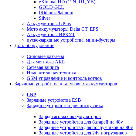
eXtremal HD (12N, U1, YB)
GOLD-GEL
IRidium-Platinum
Silver
Аккумуляторы UPlus
Мото аккумуляторы Delta CT, EPS
Аккумуляторы ИРКУТ
пуско-зарядные устройства, мини-бустеры
Доп. оборудование
Силовые разъемы
Для монтажа АКБ
Сетевая защита
Измерительная техника
GSM управление и контроль котлов
Зарядные устройства для тяговых аккумуляторов
LNP
Зарядные устройства ESB
Зарядное устройство для погрузчика
Заряд тяговых аккумуляторов
Зарядные устройства для батарей на 48v
Зарядные устройства для погрузчиков на 80v
Зарядные устройства для 24v погрузчиков