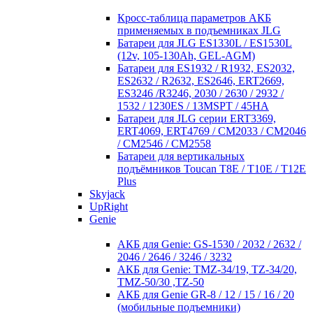
Кросc-таблица параметров АКБ
применяемых в подъемниках JLG
Батареи для JLG ES1330L / ES1530L
(12v, 105-130Ah, GEL-AGM)
Батареи для ES1932 / R1932, ES2032,
ES2632 / R2632, ES2646, ERT2669,
ES3246 /R3246, 2030 / 2630 / 2932 /
1532 / 1230ES / 13MSPT / 45HA
Батареи для JLG серии ERT3369,
ERT4069, ERT4769 / CM2033 / CM2046
/ CM2546 / CM2558
Батареи для вертикальных
подъёмников Toucan T8E / T10E / T12E
Plus
Skyjack
UpRight
Genie
АКБ для Genie: GS-1530 / 2032 / 2632 /
2046 / 2646 / 3246 / 3232
АКБ для Genie: TMZ-34/19, TZ-34/20,
TMZ-50/30 ,TZ-50
АКБ для Genie GR-8 / 12 / 15 / 16 / 20
(мобильные подъемники)