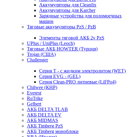
Аккумуляторы для Cleanfix
Аккумуляторы для Karcher
Зарядные устройства для поломоечных
машин
Тяговые аккумуляторы PzS / PzB
Элементы тяговой АКБ 2v PzS
UPlus / UniPlus (Leoch)
Тяговые АКБ HOWTER (Турция)
Trojan (США)
Challenger
Серия T - с жидким электролитом (WET)
Серия EVG - (GEL)
Серия Clean-PRO литиевые (LiFPo4)
Chilwee (КНР)
Everest
RuTrike
Gelbert
АКБ DELTA TLAB
АКБ DELTA EV
АКБ MIDMAS
АКБ Timberg PzS
АКБ Timberg моноблоки
NBA (Италия)