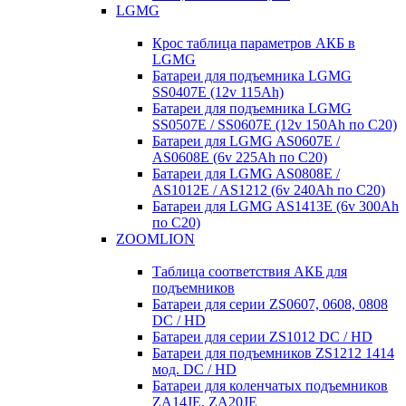
LGMG
Крос таблица параметров АКБ в
LGMG
Батареи для подъемника LGMG
SS0407E (12v 115Ah)
Батареи для подъемника LGMG
SS0507E / SS0607E (12v 150Ah по С20)
Батареи для LGMG AS0607E /
AS0608E (6v 225Ah по С20)
Батареи для LGMG AS0808E /
AS1012E / AS1212 (6v 240Ah по С20)
Батареи для LGMG AS1413E (6v 300Ah
по С20)
ZOOMLION
Таблица соответствия АКБ для
подъемников
Батареи для серии ZS0607, 0608, 0808
DC / HD
Батареи для серии ZS1012 DC / HD
Батареи для подъемников ZS1212 1414
мод. DC / HD
Батареи для коленчатых подъемников
ZA14JE, ZA20JE