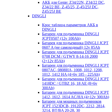
АКБ для Genie: Z34/22N, Z34/22 DC,
Z34/22 BE, Z-45/25, Z-45/25J DC,
Z45/25J BE
DINGLI
Крос таблица параметров АКБ в
DINGLI
Батареи для подъемника DINGLI
JCPT0507 (12v 100Ah)
Батарея для подъемника DINGLI JCPT
0607 A (не самоходный) 12v 85Ah
Батареи для подъемника DINGLI JCPT
0708 DCM / GTWY 8-14-16 2000
(2×12v 85Ah)
Батареи для подъемника DINGLI JCPT
0807AC, 0808HA, 1008, 1012, 1208,
1012, 1412 HA (4×6v 185 - 225Ah)
Батареи для подъемника DINGLI JCPT
1418DC / GTBZ 16, 18 AE (8×6v
300Ah)
Батареи для подъемника DINGLI JCPT
1412, 1612, 1614 AC/HA (4×12v 300Ah)
Батареи для мощных подъемников
JCPT 1523DCB, 1912DC, 2212, 2814,
3214, BT/BA 20-28, 30