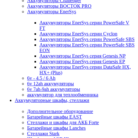
Аккумуляторы Challenger
Аккумуляторы ВОСТОК PRO
Аккумуляторы EnerSys
Аккумуляторы EnerSys серии PowerSafe V
FT
Аккумуляторы EnerSys серии Cyclon
Аккумуляторы EnerSys серии PowerSafe SBS
Аккумуляторы EnerSys серии PowerSafe SBS
EON
Аккумуляторы EnerSys серия Genesis NP
Аккумуляторы EnerSys серия Genesis EP
Аккумуляторы EnerSys серии DataSafe HX,
HX+ (Plus)
6v - 4.5 / 6 Ah
6v 12ah аккумуляторы
6v 7ah-9ah аккумуляторы
аккумулятор для теплообменника
Аккумуляторные шкафы, стеллажи
Дополнительное оборудование
Батарейные шкафы EAST
Стеллажи и шкафы для АКБ Forte
Батарейные шкафы Lanches
Стеллажи Stark