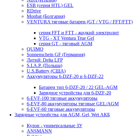
ESB (серия HTL) GEL
RDrive
Monbat (Болгария)
VENTURA тяговые батареи (GT / VTG / FFT/FTT)
серия FFT и FTT - жидкий электролит
VTG - XT Ventura True Gel
серия GT - тяговый AGM
QUIMO
Sonnenschein GF (Германия)
Литий: Delta LFP
S.I.A.P. (Польша)
U.S.Battery (США)
Аккумуляторы 6-DZF-20 и 6-DZF-22
Батареи тип 6-DZF-20 / 22 GEL-AGM
Зарядное устройства для 6-DZF-20
6-EVF-100 тяговые аккумуляторы
6-EVF-80 аккумуляторы тяговые GEL/AGM
6-EVF-60 тяговые аккумуляторы
Зарядные устройства для AGM, Gel, Wet АКБ
Кулон - универсальные ЗУ
ANSMANN