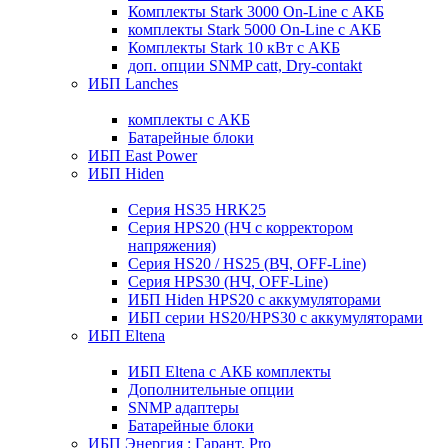
Комплекты Stark 3000 On-Line с АКБ
комплекты Stark 5000 On-Line с АКБ
Комплекты Stark 10 кВт с АКБ
доп. опции SNMP catt, Dry-contakt
ИБП Lanches
комплекты с АКБ
Батарейные блоки
ИБП East Power
ИБП Hiden
Серия HS35 HRK25
Серия HPS20 (НЧ с корректором
напряжения)
Серия HS20 / HS25 (ВЧ, OFF-Line)
Серия HPS30 (НЧ, OFF-Line)
ИБП Hiden HPS20 с аккумуляторами
ИБП серии HS20/HPS30 с аккумуляторами
ИБП Eltena
ИБП Eltena с АКБ комплекты
Дополнительные опции
SNMP адаптеры
Батарейные блоки
ИБП Энергия : Гарант, Pro