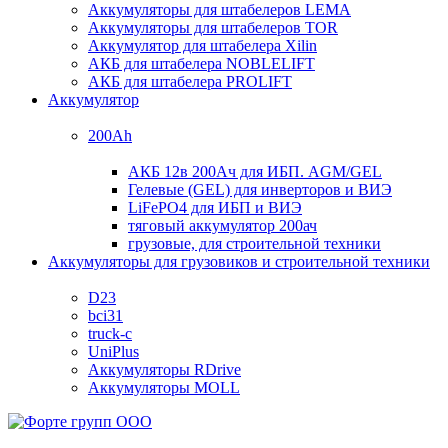
Аккумуляторы для штабелеров LEMA
Аккумуляторы для штабелеров TOR
Аккумулятор для штабелера Xilin
АКБ для штабелера NOBLELIFT
АКБ для штабелера PROLIFT
Аккумулятор
200Ah
АКБ 12в 200Ач для ИБП. AGM/GEL
Гелевые (GEL) для инверторов и ВИЭ
LiFePO4 для ИБП и ВИЭ
тяговый аккумулятор 200ач
грузовые, для строительной техники
Аккумуляторы для грузовиков и строительной техники
D23
bci31
truck-c
UniPlus
Аккумуляторы RDrive
Аккумуляторы MOLL