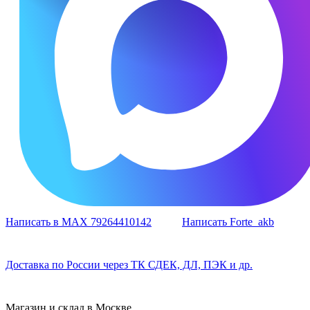
Написать в MAX 79264410142
Написать Forte_akb
Доставка по России через ТК СДЕК, ДЛ, ПЭК и др.
Магазин и склад в Москве