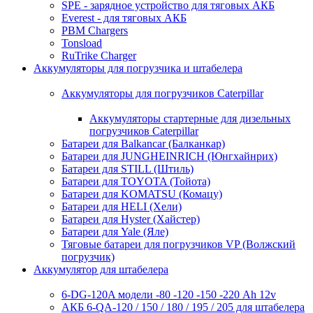
SPE - зарядное устройство для тяговых АКБ
Everest - для тяговых АКБ
PBM Chargers
Tonsload
RuTrike Charger
Аккумуляторы для погрузчика и штабелера
Аккумуляторы для погрузчиков Caterpillar
Аккумуляторы стартерные для дизельных
погрузчиков Caterpillar
Батареи для Balkancar (Балканкар)
Батареи для JUNGHEINRICH (Юнгхайнрих)
Батареи для STILL (Штиль)
Батареи для TOYOTA (Тойота)
Батареи для KOMATSU (Комацу)
Батареи для HELI (Хели)
Батареи для Hyster (Хайстер)
Батареи для Yale (Яле)
Тяговые батареи для погрузчиков VP (Волжский
погрузчик)
Аккумулятор для штабелера
6-DG-120A модели -80 -120 -150 -220 Ah 12v
АКБ 6-QA-120 / 150 / 180 / 195 / 205 для штабелера