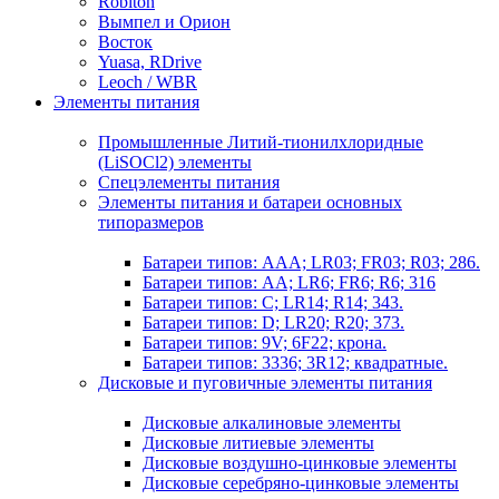
Robiton
Вымпел и Орион
Восток
Yuasa, RDrive
Leoch / WBR
Элементы питания
Промышленные Литий-тионилхлоридные
(LiSOCl2) элементы
Спецэлементы питания
Элементы питания и батареи основных
типоразмеров
Батареи типов: AAA; LR03; FR03; R03; 286.
Батареи типов: AA; LR6; FR6; R6; 316
Батареи типов: C; LR14; R14; 343.
Батареи типов: D; LR20; R20; 373.
Батареи типов: 9V; 6F22; крона.
Батареи типов: 3336; 3R12; квадратные.
Дисковые и пуговичные элементы питания
Дисковые алкалиновые элементы
Дисковые литиевые элементы
Дисковые воздушно-цинковые элементы
Дисковые серебряно-цинковые элементы