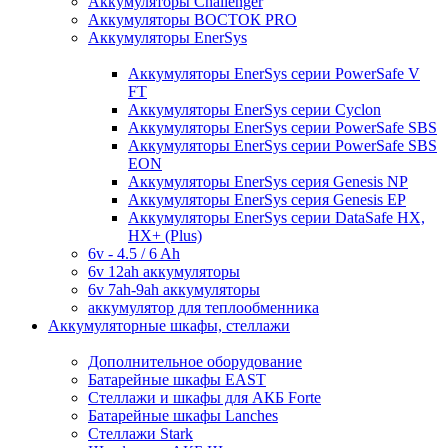
Аккумуляторы Challenger
Аккумуляторы ВОСТОК PRO
Аккумуляторы EnerSys
Аккумуляторы EnerSys серии PowerSafe V
FT
Аккумуляторы EnerSys серии Cyclon
Аккумуляторы EnerSys серии PowerSafe SBS
Аккумуляторы EnerSys серии PowerSafe SBS
EON
Аккумуляторы EnerSys серия Genesis NP
Аккумуляторы EnerSys серия Genesis EP
Аккумуляторы EnerSys серии DataSafe HX,
HX+ (Plus)
6v - 4.5 / 6 Ah
6v 12ah аккумуляторы
6v 7ah-9ah аккумуляторы
аккумулятор для теплообменника
Аккумуляторные шкафы, стеллажи
Дополнительное оборудование
Батарейные шкафы EAST
Стеллажи и шкафы для АКБ Forte
Батарейные шкафы Lanches
Стеллажи Stark