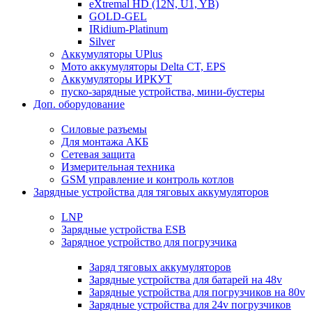
eXtremal HD (12N, U1, YB)
GOLD-GEL
IRidium-Platinum
Silver
Аккумуляторы UPlus
Мото аккумуляторы Delta CT, EPS
Аккумуляторы ИРКУТ
пуско-зарядные устройства, мини-бустеры
Доп. оборудование
Силовые разъемы
Для монтажа АКБ
Сетевая защита
Измерительная техника
GSM управление и контроль котлов
Зарядные устройства для тяговых аккумуляторов
LNP
Зарядные устройства ESB
Зарядное устройство для погрузчика
Заряд тяговых аккумуляторов
Зарядные устройства для батарей на 48v
Зарядные устройства для погрузчиков на 80v
Зарядные устройства для 24v погрузчиков