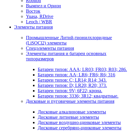
Robiton
Вымпел и Орион
Восток
Yuasa, RDrive
Leoch / WBR
Элементы питания
Промышленные Литий-тионилхлоридные
(LiSOCl2) элементы
Спецэлементы питания
Элементы питания и батареи основных
типоразмеров
Батареи типов: AAA; LR03; FR03; R03; 286.
Батареи типов: AA; LR6; FR6; R6; 316
Батареи типов: C; LR14; R14; 343.
Батареи типов: D; LR20; R20; 373.
Батареи типов: 9V; 6F22; крона.
Батареи типов: 3336; 3R12; квадратные.
Дисковые и пуговичные элементы питания
Дисковые алкалиновые элементы
Дисковые литиевые элементы
Дисковые воздушно-цинковые элементы
Дисковые серебряно-цинковые элементы