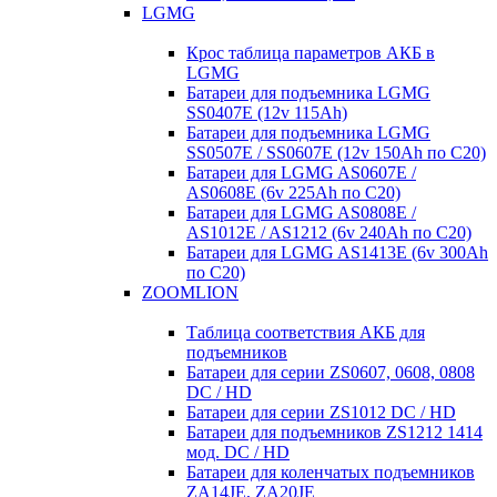
LGMG
Крос таблица параметров АКБ в
LGMG
Батареи для подъемника LGMG
SS0407E (12v 115Ah)
Батареи для подъемника LGMG
SS0507E / SS0607E (12v 150Ah по С20)
Батареи для LGMG AS0607E /
AS0608E (6v 225Ah по С20)
Батареи для LGMG AS0808E /
AS1012E / AS1212 (6v 240Ah по С20)
Батареи для LGMG AS1413E (6v 300Ah
по С20)
ZOOMLION
Таблица соответствия АКБ для
подъемников
Батареи для серии ZS0607, 0608, 0808
DC / HD
Батареи для серии ZS1012 DC / HD
Батареи для подъемников ZS1212 1414
мод. DC / HD
Батареи для коленчатых подъемников
ZA14JE, ZA20JE