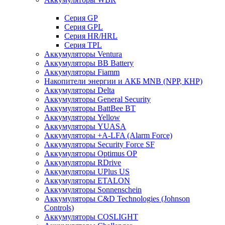
Cерия GP
Серия GPL
Серия HR/HRL
Серия TPL
Аккумуляторы Ventura
Аккумуляторы BB Battery
Аккумуляторы Fiamm
Накопители энергии и АКБ MNB (NPP, КНР)
Аккумуляторы Delta
Аккумуляторы General Security
Аккумуляторы BattBee BT
Аккумуляторы Yellow
Аккумуляторы YUASA
Аккумуляторы +A-LFA (Alarm Force)
Аккумуляторы Security Force SF
Аккумуляторы Optimus OP
Аккумуляторы RDrive
Аккумуляторы UPlus US
Аккумуляторы ETALON
Аккумуляторы Sonnenschein
Аккумуляторы С&D Technologies (Johnson
Controls)
Аккумуляторы COSLIGHT