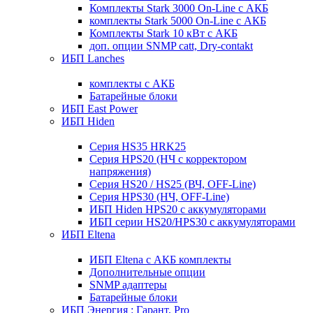
Комплекты Stark 3000 On-Line с АКБ
комплекты Stark 5000 On-Line с АКБ
Комплекты Stark 10 кВт с АКБ
доп. опции SNMP catt, Dry-contakt
ИБП Lanches
комплекты с АКБ
Батарейные блоки
ИБП East Power
ИБП Hiden
Серия HS35 HRK25
Серия HPS20 (НЧ с корректором
напряжения)
Серия HS20 / HS25 (ВЧ, OFF-Line)
Серия HPS30 (НЧ, OFF-Line)
ИБП Hiden HPS20 с аккумуляторами
ИБП серии HS20/HPS30 с аккумуляторами
ИБП Eltena
ИБП Eltena с АКБ комплекты
Дополнительные опции
SNMP адаптеры
Батарейные блоки
ИБП Энергия : Гарант, Pro