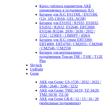
Кросc-таблица параметров АКБ
применяемых в подъемниках JLG
Батареи для JLG ES1330L / ES1530L
(12v, 105-130Ah, GEL-AGM)
Батареи для ES1932 / R1932, ES2032,
ES2632 / R2632, ES2646, ERT2669,
ES3246 /R3246, 2030 / 2630 / 2932 /
1532 / 1230ES / 13MSPT / 45HA
Батареи для JLG серии ERT3369,
ERT4069, ERT4769 / CM2033 / CM2046
/ CM2546 / CM2558
Батареи для вертикальных
подъёмников Toucan T8E / T10E / T12E
Plus
Skyjack
UpRight
Genie
АКБ для Genie: GS-1530 / 2032 / 2632 /
2046 / 2646 / 3246 / 3232
АКБ для Genie: TMZ-34/19, TZ-34/20,
TMZ-50/30 ,TZ-50
АКБ для Genie GR-8 / 12 / 15 / 16 / 20
(мобильные подъемники)