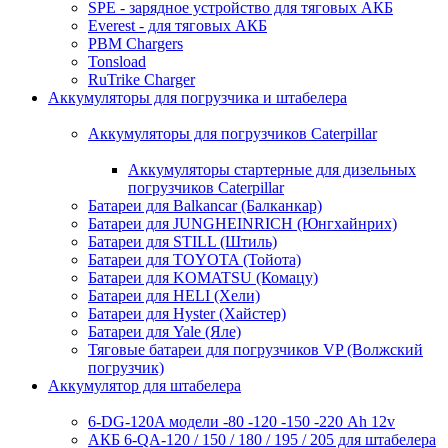
SPE - зарядное устройство для тяговых АКБ
Everest - для тяговых АКБ
PBM Chargers
Tonsload
RuTrike Charger
Аккумуляторы для погрузчика и штабелера
Аккумуляторы для погрузчиков Caterpillar
Аккумуляторы стартерные для дизельных
погрузчиков Caterpillar
Батареи для Balkancar (Балканкар)
Батареи для JUNGHEINRICH (Юнгхайнрих)
Батареи для STILL (Штиль)
Батареи для TOYOTA (Тойота)
Батареи для KOMATSU (Комацу)
Батареи для HELI (Хели)
Батареи для Hyster (Хайстер)
Батареи для Yale (Яле)
Тяговые батареи для погрузчиков VP (Волжский
погрузчик)
Аккумулятор для штабелера
6-DG-120A модели -80 -120 -150 -220 Ah 12v
АКБ 6-QA-120 / 150 / 180 / 195 / 205 для штабелера