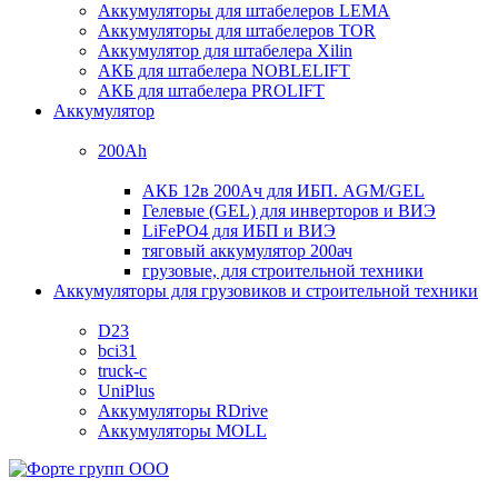
Аккумуляторы для штабелеров LEMA
Аккумуляторы для штабелеров TOR
Аккумулятор для штабелера Xilin
АКБ для штабелера NOBLELIFT
АКБ для штабелера PROLIFT
Аккумулятор
200Ah
АКБ 12в 200Ач для ИБП. AGM/GEL
Гелевые (GEL) для инверторов и ВИЭ
LiFePO4 для ИБП и ВИЭ
тяговый аккумулятор 200ач
грузовые, для строительной техники
Аккумуляторы для грузовиков и строительной техники
D23
bci31
truck-c
UniPlus
Аккумуляторы RDrive
Аккумуляторы MOLL