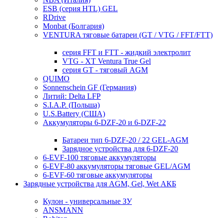
ESB (серия HTL) GEL
RDrive
Monbat (Болгария)
VENTURA тяговые батареи (GT / VTG / FFT/FTT)
серия FFT и FTT - жидкий электролит
VTG - XT Ventura True Gel
серия GT - тяговый AGM
QUIMO
Sonnenschein GF (Германия)
Литий: Delta LFP
S.I.A.P. (Польша)
U.S.Battery (США)
Аккумуляторы 6-DZF-20 и 6-DZF-22
Батареи тип 6-DZF-20 / 22 GEL-AGM
Зарядное устройства для 6-DZF-20
6-EVF-100 тяговые аккумуляторы
6-EVF-80 аккумуляторы тяговые GEL/AGM
6-EVF-60 тяговые аккумуляторы
Зарядные устройства для AGM, Gel, Wet АКБ
Кулон - универсальные ЗУ
ANSMANN