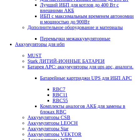
Лучший ИБП для котлов до 400 Вт с
внешними АКБ
ИБП с максимальным временем автономии
и мощностью до 900Вт
Дополнительное оборудование и материалы
Перемычки межаккумуляторные
Аккумуляторы для ибп
MUST
Stark ЛИТИЙ-ИОННЫЕ БАТАРЕИ
Батарея APC: аккумуляторы для ups apc, аналоги.
Батарейные картриджи UPS для ИБП APC
RBC7
RBC11
RBC55
Комплекты аналогов АКБ для замены в
блоках RBC
Аккумуляторы CSB
Аккумуляторы LEOCH
Аккумуляторы Star
Аккумуляторы VEKTOR
Аккумуляторы WBR