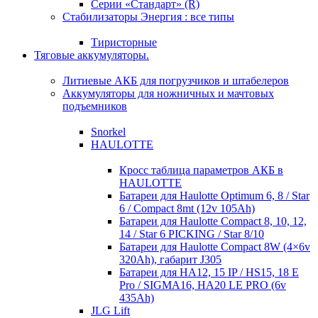
Серии «Стандарт» (R)
Стабилизаторы Энергия : все типы
Тиристорные
Тяговые аккумуляторы.
Литиевые АКБ для погрузчиков и штабелеров
Аккумуляторы для ножничных и мачтовых
подъемников
Snorkel
HAULOTTE
Кросc таблица параметров АКБ в
HAULOTTE
Батареи для Haulotte Optimum 6, 8 / Star
6 / Compact 8mt (12v 105Ah)
Батареи для Haulotte Compact 8, 10, 12,
14 / Star 6 PICKING / Star 8/10
Батареи для Haulotte Compact 8W (4×6v
320Ah), габарит J305
Батареи для HA12, 15 IP / HS15, 18 E
Pro / SIGMA16, HA20 LE PRO (6v
435Ah)
JLG Lift