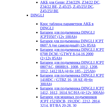
АКБ для Genie: Z34/22N, Z34/22 DC,
Z34/22 BE, Z-45/25, Z-45/25J DC,
Z45/25J BE
DINGLI
Крос таблица параметров АКБ в
DINGLI
Батареи для подъемника DINGLI
JCPT0507 (12v 100Ah)
Батарея для подъемника DINGLI JCPT
0607 A (не самоходный) 12v 85Ah
Батареи для подъемника DINGLI JCPT
0708 DCM / GTWY 8-14-16 2000
(2×12v 85Ah)
Батареи для подъемника DINGLI JCPT
0807AC, 0808HA, 1008, 1012, 1208,
1012, 1412 HA (4×6v 185 - 225Ah)
Батареи для подъемника DINGLI JCPT
1418DC / GTBZ 16, 18 AE (8×6v
300Ah)
Батареи для подъемника DINGLI JCPT
1412, 1612, 1614 AC/HA (4×12v 300Ah)
Батареи для мощных подъемников
JCPT 1523DCB, 1912DC, 2212, 2814,
3214, BT/BA 20-28, 30