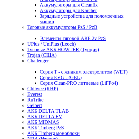
Аккумуляторы для Cleanfix
Аккумуляторы для Karcher
Зарядные устройства для поломоечных
машин
Тяговые аккумуляторы PzS / PzB
Элементы тяговой АКБ 2v PzS
UPlus / UniPlus (Leoch)
Тяговые АКБ HOWTER (Турция)
Trojan (США)
Challenger
Серия T - с жидким электролитом (WET)
Серия EVG - (GEL)
Серия Clean-PRO литиевые (LiFPo4)
Chilwee (КНР)
Everest
RuTrike
Gelbert
АКБ DELTA TLAB
АКБ DELTA EV
АКБ MIDMAS
АКБ Timberg PzS
АКБ Timberg моноблоки
NBA (Италия)