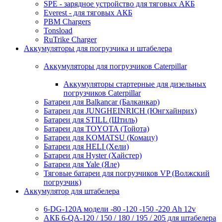
SPE - зарядное устройство для тяговых АКБ
Everest - для тяговых АКБ
PBM Chargers
Tonsload
RuTrike Charger
Аккумуляторы для погрузчика и штабелера
Аккумуляторы для погрузчиков Caterpillar
Аккумуляторы стартерные для дизельных
погрузчиков Caterpillar
Батареи для Balkancar (Балканкар)
Батареи для JUNGHEINRICH (Юнгхайнрих)
Батареи для STILL (Штиль)
Батареи для TOYOTA (Тойота)
Батареи для KOMATSU (Комацу)
Батареи для HELI (Хели)
Батареи для Hyster (Хайстер)
Батареи для Yale (Яле)
Тяговые батареи для погрузчиков VP (Волжский
погрузчик)
Аккумулятор для штабелера
6-DG-120A модели -80 -120 -150 -220 Ah 12v
АКБ 6-QA-120 / 150 / 180 / 195 / 205 для штабелера