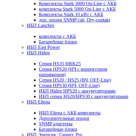
Комплекты Stark 3000 On-Line с АКБ
комплекты Stark 5000 On-Line с АКБ
Комплекты Stark 10 кВт с АКБ
доп. опции SNMP catt, Dry-contakt
ИБП Lanches
комплекты с АКБ
Батарейные блоки
ИБП East Power
ИБП Hiden
Серия HS35 HRK25
Серия HPS20 (НЧ с корректором
напряжения)
Серия HS20 / HS25 (ВЧ, OFF-Line)
Серия HPS30 (НЧ, OFF-Line)
ИБП Hiden HPS20 с аккумуляторами
ИБП серии HS20/HPS30 с аккумуляторами
ИБП Eltena
ИБП Eltena с АКБ комплекты
Дополнительные опции
SNMP адаптеры
Батарейные блоки
ИБП Энергия : Гарант, Pro