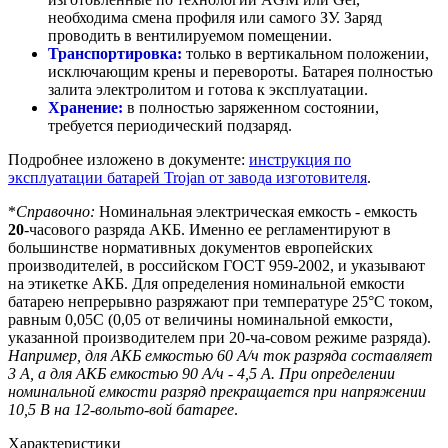
необходима смена профиля или самого ЗУ. Заряд
проводить в вентилируемом помещении.
Транспортировка:
только в вертикальном положении,
исключающим крены и перевороты. Батарея полностью
залита электролитом и готова к эксплуатации.
Хранение:
в полностью заряженном состоянии,
требуется периодический подзаряд.
Подробнее изложено в документе:
инструкция по
эксплуатации батарей Trojan от завода изготовителя
.
*
Справочно:
Номинальная электрическая емкость - емкость
20
-часового разряда АКБ. Именно ее регламентируют в
большинстве нормативных документов европейских
производителей, в российском ГОСТ 959-2002, и указывают
на этикетке АКБ. Для определения номинальной емкости
батарею непрерывно разряжают при температуре 25°С током,
равным 0,05С (0,05 от величины номинальной емкости,
указанной производителем при 20-ча-совом режиме разряда).
Например, для АКБ емкостью 60 А/ч ток разряда составляет
3 А, а для АКБ емкостью 90 А/ч - 4,5 А. При определении
номинальной емкости разряд прекращается при напряжении
10,5 В на 12-вольто-вой батарее
.
Характеристики