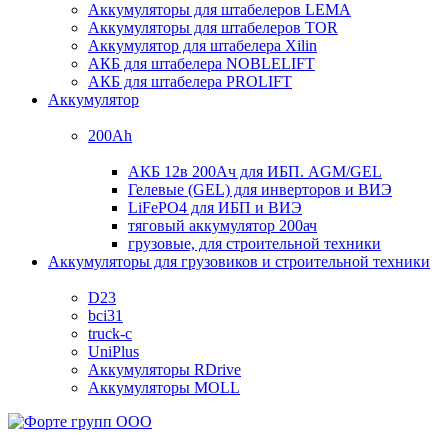
Аккумуляторы для штабелеров LEMA
Аккумуляторы для штабелеров TOR
Аккумулятор для штабелера Xilin
АКБ для штабелера NOBLELIFT
АКБ для штабелера PROLIFT
Аккумулятор
200Ah
АКБ 12в 200Ач для ИБП. AGM/GEL
Гелевые (GEL) для инверторов и ВИЭ
LiFePO4 для ИБП и ВИЭ
тяговый аккумулятор 200ач
грузовые, для строительной техники
Аккумуляторы для грузовиков и строительной техники
D23
bci31
truck-c
UniPlus
Аккумуляторы RDrive
Аккумуляторы MOLL