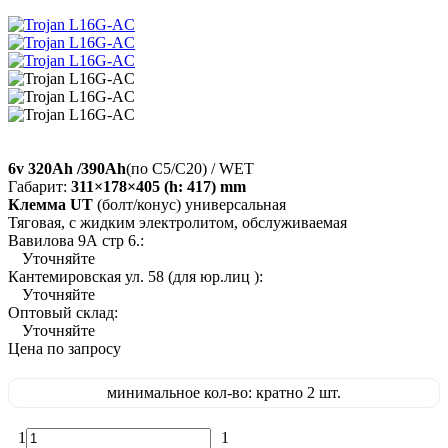
6v 320Ah /390Ah
(по C5/C20) / WET
Габарит:
311×178×405 (h: 417) mm
Клемма UT
(болт/конус) универсальная
Тяговая, с жидким электролитом, обслуживаемая
Вавилова 9А стр 6.:
Уточняйте
Кантемировская ул. 58 (для юр.лиц ):
Уточняйте
Оптовый склад:
Уточняйте
Цена по запросу
минимальное кол-во: кратно 2 шт.
1
1