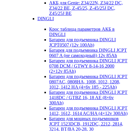
АКБ для Genie: Z34/22N, Z34/22 DC,
Z34/22 BE, Z-45/25, Z-45/25J DC,
Z45/25J BE
DINGLI
Крос таблица параметров АКБ в
DINGLI
Батареи для подъемника DINGLI
JCPT0507 (12v 100Ah)
Батарея для подъемника DINGLI JCPT
0607 A (не самоходный) 12v 85Ah
Батареи для подъемника DINGLI JCPT
0708 DCM / GTWY 8-14-16 2000
(2×12v 85Ah)
Батареи для подъемника DINGLI JCPT
0807AC, 0808HA, 1008, 1012, 1208,
1012, 1412 HA (4×6v 185 - 225Ah)
Батареи для подъемника DINGLI JCPT
1418DC / GTBZ 16, 18 AE (8×6v
300Ah)
Батареи для подъемника DINGLI JCPT
1412, 1612, 1614 AC/HA (4×12v 300Ah)
Батареи для мощных подъемников
JCPT 1523DCB, 1912DC, 2212, 2814,
3214, BT/BA 20-28, 30