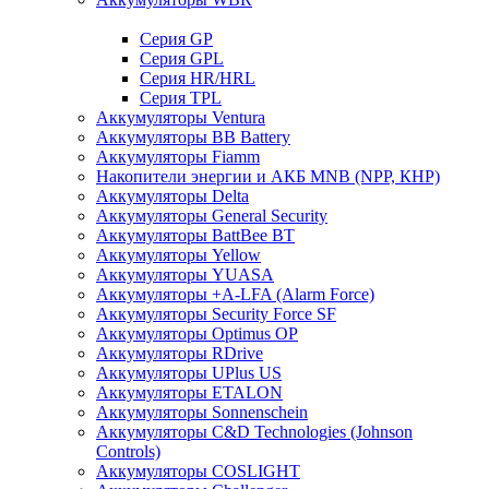
Cерия GP
Серия GPL
Серия HR/HRL
Серия TPL
Аккумуляторы Ventura
Аккумуляторы BB Battery
Аккумуляторы Fiamm
Накопители энергии и АКБ MNB (NPP, КНР)
Аккумуляторы Delta
Аккумуляторы General Security
Аккумуляторы BattBee BT
Аккумуляторы Yellow
Аккумуляторы YUASA
Аккумуляторы +A-LFA (Alarm Force)
Аккумуляторы Security Force SF
Аккумуляторы Optimus OP
Аккумуляторы RDrive
Аккумуляторы UPlus US
Аккумуляторы ETALON
Аккумуляторы Sonnenschein
Аккумуляторы С&D Technologies (Johnson
Controls)
Аккумуляторы COSLIGHT