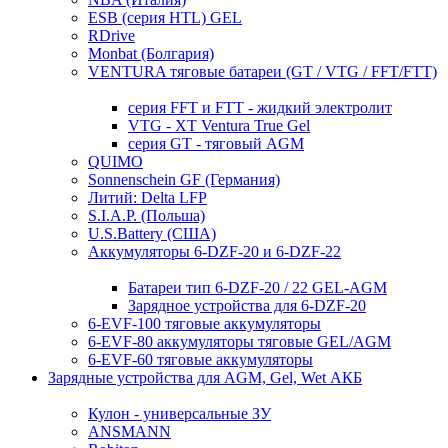
ESB (серия HTL) GEL
RDrive
Monbat (Болгария)
VENTURA тяговые батареи (GT / VTG / FFT/FTT)
серия FFT и FTT - жидкий электролит
VTG - XT Ventura True Gel
серия GT - тяговый AGM
QUIMO
Sonnenschein GF (Германия)
Литий: Delta LFP
S.I.A.P. (Польша)
U.S.Battery (США)
Аккумуляторы 6-DZF-20 и 6-DZF-22
Батареи тип 6-DZF-20 / 22 GEL-AGM
Зарядное устройства для 6-DZF-20
6-EVF-100 тяговые аккумуляторы
6-EVF-80 аккумуляторы тяговые GEL/AGM
6-EVF-60 тяговые аккумуляторы
Зарядные устройства для AGM, Gel, Wet АКБ
Кулон - универсальные ЗУ
ANSMANN