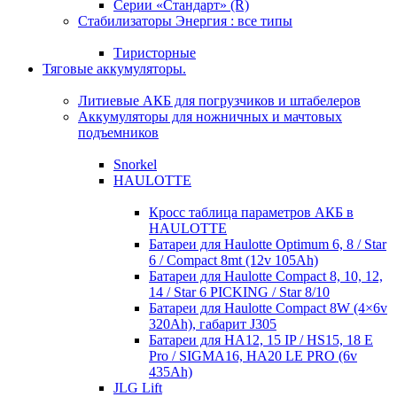
Серии «Стандарт» (R)
Стабилизаторы Энергия : все типы
Тиристорные
Тяговые аккумуляторы.
Литиевые АКБ для погрузчиков и штабелеров
Аккумуляторы для ножничных и мачтовых
подъемников
Snorkel
HAULOTTE
Кросc таблица параметров АКБ в
HAULOTTE
Батареи для Haulotte Optimum 6, 8 / Star
6 / Compact 8mt (12v 105Ah)
Батареи для Haulotte Compact 8, 10, 12,
14 / Star 6 PICKING / Star 8/10
Батареи для Haulotte Compact 8W (4×6v
320Ah), габарит J305
Батареи для HA12, 15 IP / HS15, 18 E
Pro / SIGMA16, HA20 LE PRO (6v
435Ah)
JLG Lift