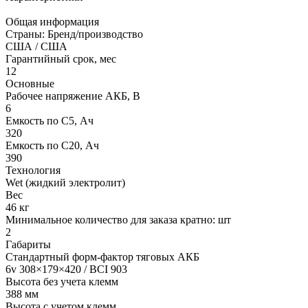
Общая информация
Страны: Бренд/производство
США / США
Гарантийный срок, мес
12
Основные
Рабочее напряжение АКБ, B
6
Емкость по С5, Ач
320
Емкость по С20, Ач
390
Технология
Wet (жидкий электролит)
Вес
46 кг
Минимальное количество для заказа кратно: шт
2
Габариты
Стандартный форм-фактор тяговых АКБ
6v 308×179×420 / BCI 903
Высота без учета клемм
388 мм
Высота с учетом клемм