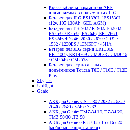
Кросc-таблица параметров АКБ
применяемых в подъемниках JLG
Батареи для JLG ES1330L / ES1530L
(12v, 105-130Ah, GEL-AGM)
Батареи для ES1932 / R1932, ES2032,
ES2632 / R2632, ES2646, ERT2669,
ES3246 /R3246, 2030 / 2630 / 2932 /
1532 / 1230ES / 13MSPT / 45HA
Батареи для JLG серии ERT3369,
ERT4069, ERT4769 / CM2033 / CM2046
/ CM2546 / CM2558
Батареи для вертикальных
подъёмников Toucan T8E / T10E / T12E
Plus
Skyjack
UpRight
Genie
АКБ для Genie: GS-1530 / 2032 / 2632 /
2046 / 2646 / 3246 / 3232
АКБ для Genie: TMZ-34/19, TZ-34/20,
TMZ-50/30 ,TZ-50
АКБ для Genie GR-8 / 12 / 15 / 16 / 20
(мобильные подъемники)