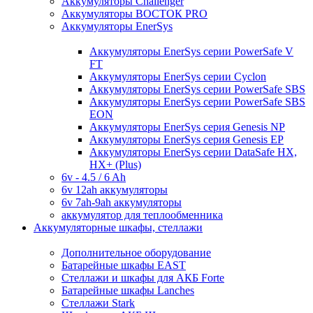
Аккумуляторы Challenger
Аккумуляторы ВОСТОК PRO
Аккумуляторы EnerSys
Аккумуляторы EnerSys серии PowerSafe V
FT
Аккумуляторы EnerSys серии Cyclon
Аккумуляторы EnerSys серии PowerSafe SBS
Аккумуляторы EnerSys серии PowerSafe SBS
EON
Аккумуляторы EnerSys серия Genesis NP
Аккумуляторы EnerSys серия Genesis EP
Аккумуляторы EnerSys серии DataSafe HX,
HX+ (Plus)
6v - 4.5 / 6 Ah
6v 12ah аккумуляторы
6v 7ah-9ah аккумуляторы
аккумулятор для теплообменника
Аккумуляторные шкафы, стеллажи
Дополнительное оборудование
Батарейные шкафы EAST
Стеллажи и шкафы для АКБ Forte
Батарейные шкафы Lanches
Стеллажи Stark