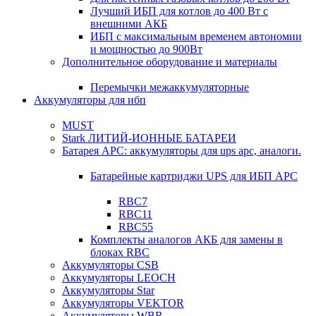
Лучший ИБП для котлов до 400 Вт с
внешними АКБ
ИБП с максимальным временем автономии
и мощностью до 900Вт
Дополнительное оборудование и материалы
Перемычки межаккумуляторные
Аккумуляторы для ибп
MUST
Stark ЛИТИЙ-ИОННЫЕ БАТАРЕИ
Батарея APC: аккумуляторы для ups apc, аналоги.
Батарейные картриджи UPS для ИБП APC
RBC7
RBC11
RBC55
Комплекты аналогов АКБ для замены в
блоках RBC
Аккумуляторы CSB
Аккумуляторы LEOCH
Аккумуляторы Star
Аккумуляторы VEKTOR
Аккумуляторы WBR