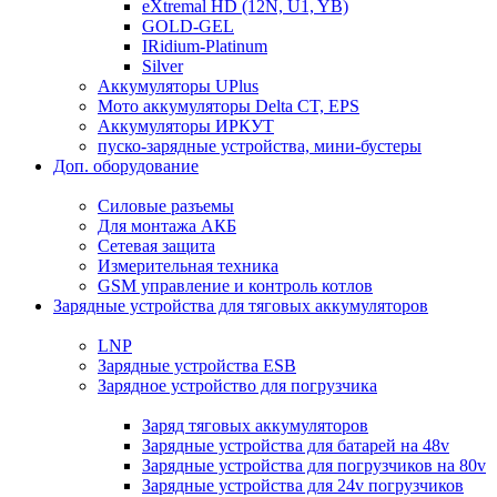
eXtremal HD (12N, U1, YB)
GOLD-GEL
IRidium-Platinum
Silver
Аккумуляторы UPlus
Мото аккумуляторы Delta CT, EPS
Аккумуляторы ИРКУТ
пуско-зарядные устройства, мини-бустеры
Доп. оборудование
Силовые разъемы
Для монтажа АКБ
Сетевая защита
Измерительная техника
GSM управление и контроль котлов
Зарядные устройства для тяговых аккумуляторов
LNP
Зарядные устройства ESB
Зарядное устройство для погрузчика
Заряд тяговых аккумуляторов
Зарядные устройства для батарей на 48v
Зарядные устройства для погрузчиков на 80v
Зарядные устройства для 24v погрузчиков