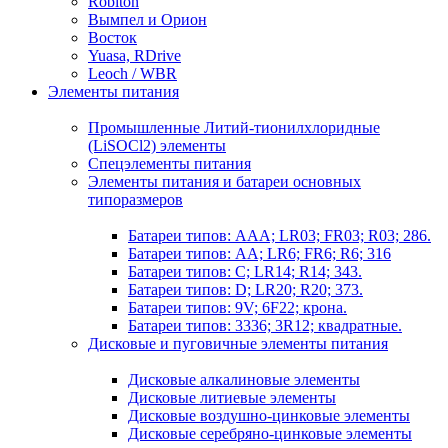
Robiton
Вымпел и Орион
Восток
Yuasa, RDrive
Leoch / WBR
Элементы питания
Промышленные Литий-тионилхлоридные
(LiSOCl2) элементы
Спецэлементы питания
Элементы питания и батареи основных
типоразмеров
Батареи типов: AAA; LR03; FR03; R03; 286.
Батареи типов: AA; LR6; FR6; R6; 316
Батареи типов: C; LR14; R14; 343.
Батареи типов: D; LR20; R20; 373.
Батареи типов: 9V; 6F22; крона.
Батареи типов: 3336; 3R12; квадратные.
Дисковые и пуговичные элементы питания
Дисковые алкалиновые элементы
Дисковые литиевые элементы
Дисковые воздушно-цинковые элементы
Дисковые серебряно-цинковые элементы