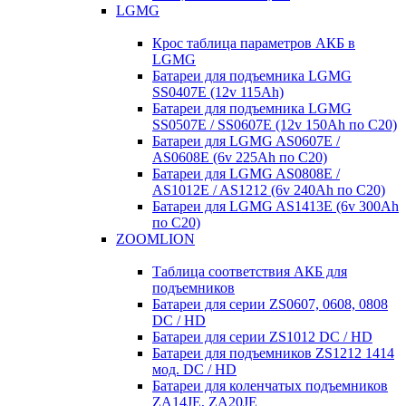
LGMG
Крос таблица параметров АКБ в
LGMG
Батареи для подъемника LGMG
SS0407E (12v 115Ah)
Батареи для подъемника LGMG
SS0507E / SS0607E (12v 150Ah по С20)
Батареи для LGMG AS0607E /
AS0608E (6v 225Ah по С20)
Батареи для LGMG AS0808E /
AS1012E / AS1212 (6v 240Ah по С20)
Батареи для LGMG AS1413E (6v 300Ah
по С20)
ZOOMLION
Таблица соответствия АКБ для
подъемников
Батареи для серии ZS0607, 0608, 0808
DC / HD
Батареи для серии ZS1012 DC / HD
Батареи для подъемников ZS1212 1414
мод. DC / HD
Батареи для коленчатых подъемников
ZA14JE, ZA20JE