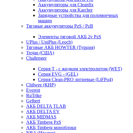
Аккумуляторы для Cleanfix
Аккумуляторы для Karcher
Зарядные устройства для поломоечных
машин
Тяговые аккумуляторы PzS / PzB
Элементы тяговой АКБ 2v PzS
UPlus / UniPlus (Leoch)
Тяговые АКБ HOWTER (Турция)
Trojan (США)
Challenger
Серия T - с жидким электролитом (WET)
Серия EVG - (GEL)
Серия Clean-PRO литиевые (LiFPo4)
Chilwee (КНР)
Everest
RuTrike
Gelbert
АКБ DELTA TLAB
АКБ DELTA EV
АКБ MIDMAS
АКБ Timberg PzS
АКБ Timberg моноблоки
NBA (Италия)