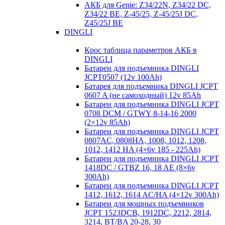
АКБ для Genie: Z34/22N, Z34/22 DC,
Z34/22 BE, Z-45/25, Z-45/25J DC,
Z45/25J BE
DINGLI
Крос таблица параметров АКБ в
DINGLI
Батареи для подъемника DINGLI
JCPT0507 (12v 100Ah)
Батарея для подъемника DINGLI JCPT
0607 A (не самоходный) 12v 85Ah
Батареи для подъемника DINGLI JCPT
0708 DCM / GTWY 8-14-16 2000
(2×12v 85Ah)
Батареи для подъемника DINGLI JCPT
0807AC, 0808HA, 1008, 1012, 1208,
1012, 1412 HA (4×6v 185 - 225Ah)
Батареи для подъемника DINGLI JCPT
1418DC / GTBZ 16, 18 AE (8×6v
300Ah)
Батареи для подъемника DINGLI JCPT
1412, 1612, 1614 AC/HA (4×12v 300Ah)
Батареи для мощных подъемников
JCPT 1523DCB, 1912DC, 2212, 2814,
3214, BT/BA 20-28, 30