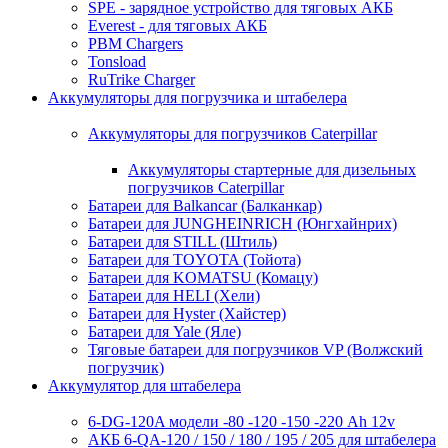
SPE - зарядное устройство для тяговых АКБ
Everest - для тяговых АКБ
PBM Chargers
Tonsload
RuTrike Charger
Аккумуляторы для погрузчика и штабелера
Аккумуляторы для погрузчиков Caterpillar
Аккумуляторы стартерные для дизельных
погрузчиков Caterpillar
Батареи для Balkancar (Балканкар)
Батареи для JUNGHEINRICH (Юнгхайнрих)
Батареи для STILL (Штиль)
Батареи для TOYOTA (Тойота)
Батареи для KOMATSU (Комацу)
Батареи для HELI (Хели)
Батареи для Hyster (Хайстер)
Батареи для Yale (Яле)
Тяговые батареи для погрузчиков VP (Волжский
погрузчик)
Аккумулятор для штабелера
6-DG-120A модели -80 -120 -150 -220 Ah 12v
АКБ 6-QA-120 / 150 / 180 / 195 / 205 для штабелера