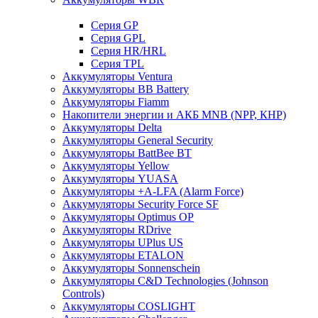
Cерия GP
Серия GPL
Серия HR/HRL
Серия TPL
Аккумуляторы Ventura
Аккумуляторы BB Battery
Аккумуляторы Fiamm
Накопители энергии и АКБ MNB (NPP, КНР)
Аккумуляторы Delta
Аккумуляторы General Security
Аккумуляторы BattBee BT
Аккумуляторы Yellow
Аккумуляторы YUASA
Аккумуляторы +A-LFA (Alarm Force)
Аккумуляторы Security Force SF
Аккумуляторы Optimus OP
Аккумуляторы RDrive
Аккумуляторы UPlus US
Аккумуляторы ETALON
Аккумуляторы Sonnenschein
Аккумуляторы С&D Technologies (Johnson
Controls)
Аккумуляторы COSLIGHT