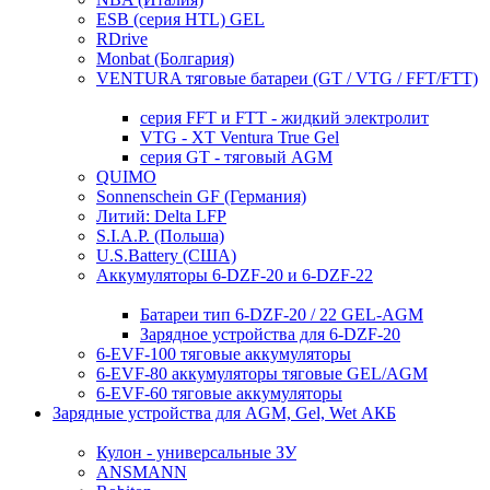
ESB (серия HTL) GEL
RDrive
Monbat (Болгария)
VENTURA тяговые батареи (GT / VTG / FFT/FTT)
серия FFT и FTT - жидкий электролит
VTG - XT Ventura True Gel
серия GT - тяговый AGM
QUIMO
Sonnenschein GF (Германия)
Литий: Delta LFP
S.I.A.P. (Польша)
U.S.Battery (США)
Аккумуляторы 6-DZF-20 и 6-DZF-22
Батареи тип 6-DZF-20 / 22 GEL-AGM
Зарядное устройства для 6-DZF-20
6-EVF-100 тяговые аккумуляторы
6-EVF-80 аккумуляторы тяговые GEL/AGM
6-EVF-60 тяговые аккумуляторы
Зарядные устройства для AGM, Gel, Wet АКБ
Кулон - универсальные ЗУ
ANSMANN