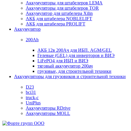
Аккумуляторы для штабелеров LEMA
Аккумуляторы для штабелеров TOR
Аккумулятор для штабелера Xilin
АКБ для штабелера NOBLELIFT
АКБ для штабелера PROLIFT
Аккумулятор
200Ah
АКБ 12в 200Ач для ИБП. AGM/GEL
Гелевые (GEL) для инверторов и ВИЭ
LiFePO4 для ИБП и ВИЭ
тяговый аккумулятор 200ач
грузовые, для строительной техники
Аккумуляторы для грузовиков и строительной техники
D23
bci31
truck-c
UniPlus
Аккумуляторы RDrive
Аккумуляторы MOLL