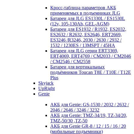
Кросc-таблица параметров АКБ
применяемых в подъемниках JLG
Батареи для JLG ES1330L / ES1530L
(12v, 105-130Ah, GEL-AGM)
Батареи для ES1932 / R1932, ES2032,
ES2632 / R2632, ES2646, ERT2669,
ES3246 /R3246, 2030 / 2630 / 2932 /
1532 / 1230ES / 13MSPT / 45HA
Батареи для JLG серии ERT3369,
ERT4069, ERT4769 / CM2033 / CM2046
/ CM2546 / CM2558
Батареи для вертикальных
подъёмников Toucan T8E / T10E / T12E
Plus
Skyjack
UpRight
Genie
АКБ для Genie: GS-1530 / 2032 / 2632 /
2046 / 2646 / 3246 / 3232
АКБ для Genie: TMZ-34/19, TZ-34/20,
TMZ-50/30 ,TZ-50
АКБ для Genie GR-8 / 12 / 15 / 16 / 20
(мобильные подъемники)