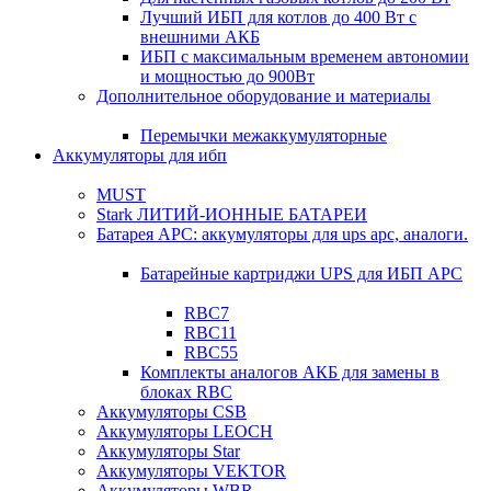
Лучший ИБП для котлов до 400 Вт с
внешними АКБ
ИБП с максимальным временем автономии
и мощностью до 900Вт
Дополнительное оборудование и материалы
Перемычки межаккумуляторные
Аккумуляторы для ибп
MUST
Stark ЛИТИЙ-ИОННЫЕ БАТАРЕИ
Батарея APC: аккумуляторы для ups apc, аналоги.
Батарейные картриджи UPS для ИБП APC
RBC7
RBC11
RBC55
Комплекты аналогов АКБ для замены в
блоках RBC
Аккумуляторы CSB
Аккумуляторы LEOCH
Аккумуляторы Star
Аккумуляторы VEKTOR
Аккумуляторы WBR