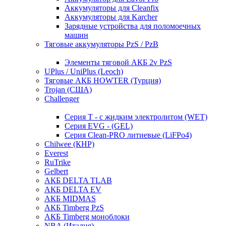
Аккумуляторы для Cleanfix
Аккумуляторы для Karcher
Зарядные устройства для поломоечных
машин
Тяговые аккумуляторы PzS / PzB
Элементы тяговой АКБ 2v PzS
UPlus / UniPlus (Leoch)
Тяговые АКБ HOWTER (Турция)
Trojan (США)
Challenger
Серия T - с жидким электролитом (WET)
Серия EVG - (GEL)
Серия Clean-PRO литиевые (LiFPo4)
Chilwee (КНР)
Everest
RuTrike
Gelbert
АКБ DELTA TLAB
АКБ DELTA EV
АКБ MIDMAS
АКБ Timberg PzS
АКБ Timberg моноблоки
NBA (Италия)