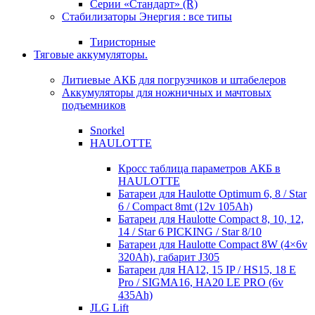
Серии «Стандарт» (R)
Стабилизаторы Энергия : все типы
Тиристорные
Тяговые аккумуляторы.
Литиевые АКБ для погрузчиков и штабелеров
Аккумуляторы для ножничных и мачтовых
подъемников
Snorkel
HAULOTTE
Кросc таблица параметров АКБ в
HAULOTTE
Батареи для Haulotte Optimum 6, 8 / Star
6 / Compact 8mt (12v 105Ah)
Батареи для Haulotte Compact 8, 10, 12,
14 / Star 6 PICKING / Star 8/10
Батареи для Haulotte Compact 8W (4×6v
320Ah), габарит J305
Батареи для HA12, 15 IP / HS15, 18 E
Pro / SIGMA16, HA20 LE PRO (6v
435Ah)
JLG Lift