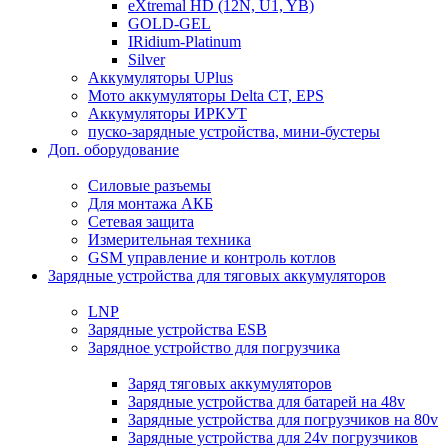
eXtremal HD (12N, U1, YB)
GOLD-GEL
IRidium-Platinum
Silver
Аккумуляторы UPlus
Мото аккумуляторы Delta CT, EPS
Аккумуляторы ИРКУТ
пуско-зарядные устройства, мини-бустеры
Доп. оборудование
Силовые разъемы
Для монтажа АКБ
Сетевая защита
Измерительная техника
GSM управление и контроль котлов
Зарядные устройства для тяговых аккумуляторов
LNP
Зарядные устройства ESB
Зарядное устройство для погрузчика
Заряд тяговых аккумуляторов
Зарядные устройства для батарей на 48v
Зарядные устройства для погрузчиков на 80v
Зарядные устройства для 24v погрузчиков