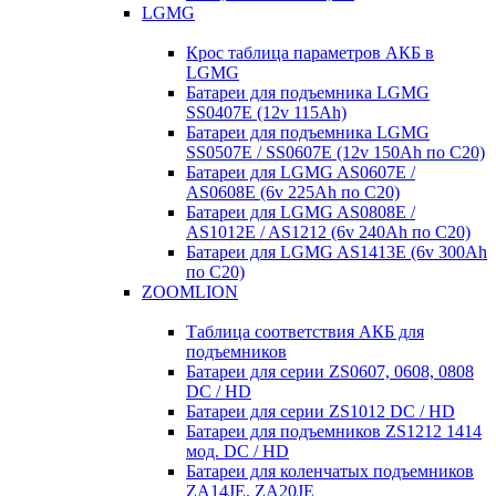
LGMG
Крос таблица параметров АКБ в
LGMG
Батареи для подъемника LGMG
SS0407E (12v 115Ah)
Батареи для подъемника LGMG
SS0507E / SS0607E (12v 150Ah по С20)
Батареи для LGMG AS0607E /
AS0608E (6v 225Ah по С20)
Батареи для LGMG AS0808E /
AS1012E / AS1212 (6v 240Ah по С20)
Батареи для LGMG AS1413E (6v 300Ah
по С20)
ZOOMLION
Таблица соответствия АКБ для
подъемников
Батареи для серии ZS0607, 0608, 0808
DC / HD
Батареи для серии ZS1012 DC / HD
Батареи для подъемников ZS1212 1414
мод. DC / HD
Батареи для коленчатых подъемников
ZA14JE, ZA20JE