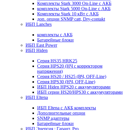
Комплекты Stark 3000 On-Line с АКБ
комплекты Stark 5000 On-Line с АКБ
Комплекты Stark 10 кВт с АКБ
доп. опции SNMP catt, Dry-contakt
ИБП Lanches
комплекты с АКБ
Батарейные блоки
ИБП East Power
ИБП Hiden
Серия HS35 HRK25
Серия HPS20 (НЧ с корректором
напряжения)
Серия HS20 / HS25 (ВЧ, OFF-Line)
Серия HPS30 (НЧ, OFF-Line)
ИБП Hiden HPS20 с аккумуляторами
ИБП серии HS20/HPS30 с аккумуляторами
ИБП Eltena
ИБП Eltena с АКБ комплекты
Дополнительные опции
SNMP адаптеры
Батарейные блоки
ИБП Энергия : Гарант, Pro