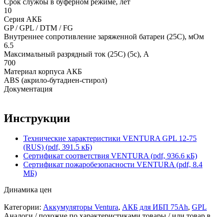
Срок службы в буферном режиме, лет
10
Серия АКБ
GP / GPL / DTM / FG
Внутреннее сопротивление заряженной батареи (25С), мОм
6.5
Максимальный разрядный ток (25С) (5с), А
700
Материал корпуса АКБ
ABS (акрило-бутадиен-стирол)
Документация
Инструкции
Технические характеристики VENTURA GPL 12-75
(RUS) (pdf, 391.5 кБ)
Сертификат соответствия VENTURA (pdf, 936.6 кБ)
Сертификат пожаробезопасности VENTURA (pdf, 8.4
МБ)
Динамика цен
Категории:
Аккумуляторы Ventura
,
АКБ для ИБП 75Ah
,
GPL
Аналоги / похожие по характеристиками товары / или товар в