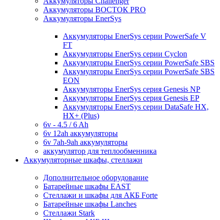
Аккумуляторы Challenger
Аккумуляторы ВОСТОК PRO
Аккумуляторы EnerSys
Аккумуляторы EnerSys серии PowerSafe V
FT
Аккумуляторы EnerSys серии Cyclon
Аккумуляторы EnerSys серии PowerSafe SBS
Аккумуляторы EnerSys серии PowerSafe SBS
EON
Аккумуляторы EnerSys серия Genesis NP
Аккумуляторы EnerSys серия Genesis EP
Аккумуляторы EnerSys серии DataSafe HX,
HX+ (Plus)
6v - 4.5 / 6 Ah
6v 12ah аккумуляторы
6v 7ah-9ah аккумуляторы
аккумулятор для теплообменника
Аккумуляторные шкафы, стеллажи
Дополнительное оборудование
Батарейные шкафы EAST
Стеллажи и шкафы для АКБ Forte
Батарейные шкафы Lanches
Стеллажи Stark