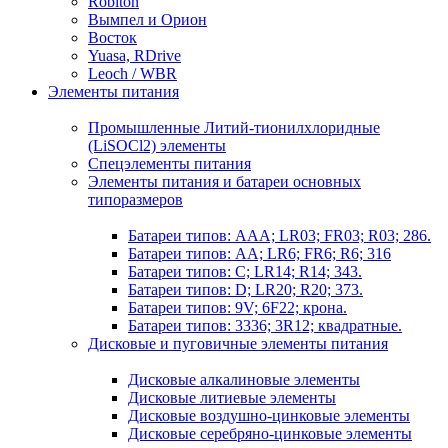
Robiton
Вымпел и Орион
Восток
Yuasa, RDrive
Leoch / WBR
Элементы питания
Промышленные Литий-тионилхлоридные
(LiSOCl2) элементы
Спецэлементы питания
Элементы питания и батареи основных
типоразмеров
Батареи типов: AAA; LR03; FR03; R03; 286.
Батареи типов: AA; LR6; FR6; R6; 316
Батареи типов: C; LR14; R14; 343.
Батареи типов: D; LR20; R20; 373.
Батареи типов: 9V; 6F22; крона.
Батареи типов: 3336; 3R12; квадратные.
Дисковые и пуговичные элементы питания
Дисковые алкалиновые элементы
Дисковые литиевые элементы
Дисковые воздушно-цинковые элементы
Дисковые серебряно-цинковые элементы